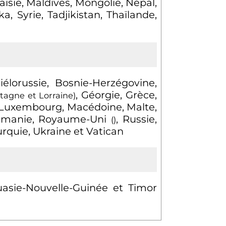
laisie, Maldives, Mongolie, Népal,
, Syrie, Tadjikistan, Thaïlande,
élorussie, Bosnie-Herzégovine,
, Géorgie, Grèce,
tagne et Lorraine)
ie, Luxembourg, Macédoine, Malte,
Roumanie, Royaume-Uni
, Russie,
()
urquie, Ukraine et Vatican
uasie-Nouvelle-Guinée et Timor