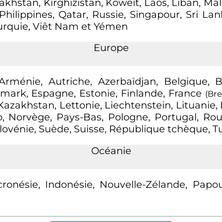
zakhstan, Kirghizistan, Koweït, Laos, Liban, Ma
ilippines, Qatar, Russie, Singapour, Sri Lanka
Turquie, Viêt Nam et Yémen
Europe
Arménie, Autriche, Azerbaïdjan, Belgique, Bi
emark, Espagne, Estonie, Finlande, France
(Bre
e, Kazakhstan, Lettonie, Liechtenstein, Lituan
, Norvège, Pays-Bas, Pologne, Portugal, 
Slovénie, Suède, Suisse, République tchèque, T
Océanie
icronésie, Indonésie, Nouvelle-Zélande, Papo