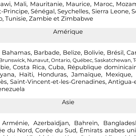
lawi, Mali, Mauritanie, Maurice, Maroc, Mozam
rincipe, Sénégal, Seychelles, Sierra Leone, 
go, Tunisie, Zambie et Zimbabwe
Amérique
 Bahamas, Barbade, Belize, Bolivie, Brésil, 
runswick, Nunavut, Ontario, Québec, Saskatchewan, Te
ombie, Costa Rica, Cuba, République dominicai
yana, Haïti, Honduras, Jamaïque, Mexique,
ès, Saint-Vincent-et-les-Grenadines, Antigua
Venezuela
Asie
, Arménie, Azerbaïdjan, Bahreïn, Banglades
 du Nord, Corée du Sud, Émirats arabes unis, 