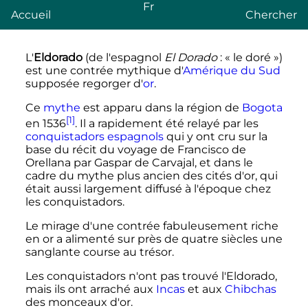
Fr
Accueil
Chercher
L'
Eldorado
(de l'espagnol
El Dorado
: «
le doré
»)
est une contrée mythique d'
Amérique du Sud
supposée regorger d'
or
.
Ce
mythe
est apparu dans la région de
Bogota
[1]
en 1536
. Il a rapidement été relayé par les
conquistadors
espagnols
qui y ont cru sur la
base du récit du voyage de Francisco de
Orellana par Gaspar de Carvajal, et dans le
cadre du mythe plus ancien des cités d'or, qui
était aussi largement diffusé à l'époque chez
les conquistadors.
Le mirage d'une contrée fabuleusement riche
en or a alimenté sur près de quatre siècles une
sanglante course au trésor.
Les conquistadors n'ont pas trouvé l'Eldorado,
mais ils ont arraché aux
Incas
et aux
Chibchas
des monceaux d'or.