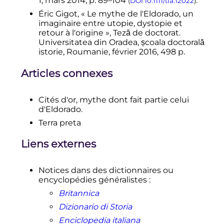
1,
mars 2014
,
p.
89–104
.
(
DOI
10.1111/tla.12022
)
pénétra dans le pays habité par des
Éric Gigot, «
Le mythe de l'Eldorado, un
peuples rouges. Il prétend qu’il y a
imaginaire entre utopie, dystopie et
une nation dont les épaules sont
retour à l'origine
», Teză de doctorat.
aussi hautes que la tête. Il ne doute
Universitatea din Oradea, școala doctorală
point qu’il n’y ait des mines
: il
istorie, Roumanie,
février 2016
,
498
p.
rapporta une centaine de grandes
plaques d’or et quelques morceaux
Articles connexes
d’or ouvragés
; mais enfin on ne
trouva ni de ville Dorado, ni de lac
Parima
».
Cités d'or, mythe dont fait partie celui
d'Eldorado.
Terra preta
Liens externes
Notices dans des dictionnaires ou
encyclopédies généralistes
:
Britannica
Dizionario di Storia
Enciclopedia italiana