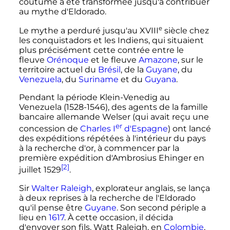
coutume a été transformée jusqu'à contribuer
au mythe d'Eldorado.
e
Le mythe a perduré jusqu'au
XVIII
siècle
chez
les conquistadors et les Indiens, qui situaient
plus précisément cette contrée entre le
fleuve
Orénoque
et le fleuve
Amazone
, sur le
territoire actuel du
Brésil
, de la
Guyane
, du
Venezuela
, du
Suriname
et du
Guyana
.
Pendant la période Klein-Venedig au
Venezuela (1528-1546), des agents de la famille
bancaire allemande Welser (qui avait reçu une
er
concession de
Charles
I
d'Espagne
) ont lancé
des expéditions répétées à l'intérieur du pays
à la recherche d'or, à commencer par la
première expédition d'Ambrosius Ehinger en
[2]
juillet 1529
.
Sir
Walter Raleigh
, explorateur anglais, se lança
à deux reprises à la recherche de l'Eldorado
qu'il pense être
Guyane
. Son second périple a
lieu en
1617
. À cette occasion, il décida
d'envoyer son fils, Watt Raleigh, en
Colombie
,