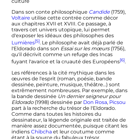
culture
Dans son conte philosophique
Candide
(1759),
Voltaire
utilise cette contrée comme décor
aux
chapitres
XVII
et
XVIII
. Ce passage, à
travers cet univers utopique, lui permet
d'exposer les idéaux des philosophes des
[5]
Lumières
. Le philosophe avait déjà parlé de
l'Eldorado dans son
Essai sur les mœurs
(1756),
qu'il décrivit comme un refuge des Incas
[6]
fuyant l'avarice et la cruauté des Européens
.
Les références à la cité mythique dans les
œuvres de l'esprit (roman, poésie, bande
dessinée, peinture, musique, théâtre…) sont
extrêmement nombreuses. Par exemple, dans
la bande dessinée
Un dernier seigneur pour
Eldorado
(1998) dessinée par
Don Rosa
,
Picsou
part à la recherche du trésor de l'Eldorado.
Comme dans toutes les histoires du
dessinateur, la légende originale est traitée de
manière assez documentée, puisque citant les
indiens
Chibcha
et leur coutume comme
étant à la source du fabuleux trésor.