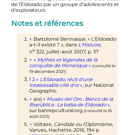
de l’Eldorado par un groupe d’adolescents et
d’explorateurs.
Notes et références
↑
Bartolomé Bennassar, «
L'Eldorado
a-t-il existé
?
», dans
L'Histoire
,
o
n
322
,
juillet-août 2007
,
p.
37
↑
«
Mythes et légendes de la
conquête de l'Amérique
»
(consulté le
19 décembre 2021
)
1
2
«
L'Eldorado, récit d'une
insaisissable cité d'or
»
, sur
National
Geographic
↑
(es)
«
Museo del Oro
: Banco de la
República
: La balsa de Eldorado
»
,
sur
banrepcultural.org
(consulté le
16
août 2013
)
↑
Voltaire,
Candide ou l'Optimisme
,
Vanves, Hachette,
2016
, 194
p.