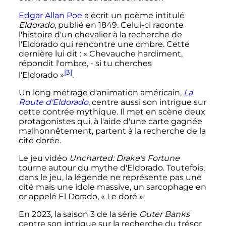
Edgar Allan Poe
a écrit un poème intitulé
Eldorado
, publié en 1849. Celui-ci raconte
l'histoire d'un chevalier à la recherche de
l'Eldorado qui rencontre une ombre. Cette
dernière lui dit
: «
Chevauche hardiment,
répondit l'ombre, - si tu cherches
[3]
l'Eldorado
»
.
Un long métrage d'animation américain,
La
Route d'Eldorado
, centre aussi son intrigue sur
cette contrée mythique. Il met en scène deux
protagonistes qui, à l'aide d'une carte gagnée
malhonnêtement, partent à la recherche de la
cité dorée.
Le jeu vidéo
Uncharted: Drake's Fortune
tourne autour du mythe d'Eldorado. Toutefois,
dans le jeu, la légende ne représente pas une
cité mais une idole massive, un sarcophage en
or appelé El Dorado, «
Le doré
».
En 2023, la saison 3 de la série
Outer Banks
centre son intrigue sur la recherche du trésor