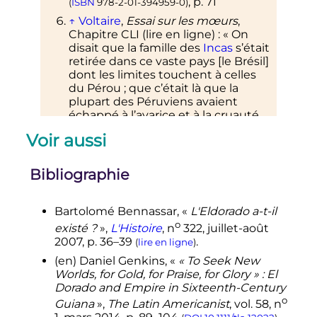
,
p.
71
(
ISBN
978-2-01-394959-0
)
↑
Voltaire
,
Essai sur les mœurs
,
Chapitre CLI (
lire en ligne
)
: «
On
disait que la famille des
Incas
s’était
retirée dans ce vaste pays [le Brésil]
dont les limites touchent à celles
du Pérou
; que c’était là que la
plupart des Péruviens avaient
échappé à l’avarice et à la cruauté
des chrétiens d’Europe
; qu’ils
Voir aussi
habitaient au milieu des terres, près
d’un certain lac Parima dont le sable
était d’or
; qu’il y avait une ville dont
Bibliographie
les toits étaient couverts de ce
métal
: les Espagnols appelaient
cette ville
Eldorado
;
ils la
Bartolomé
Bennassar
, «
L'Eldorado a-t-il
cherchèrent longtemps. Ce nom
o
existé ?
»,
L'Histoire
,
n
322,
juillet-août
d’Eldorado éveilla toutes les
2007
,
p.
36–39
.
(
lire en ligne
)
puissances. La reine Élisabeth
(en)
Daniel
Genkins
,
«
« To Seek New
envoya en 1596 une flotte sous le
Worlds, for Gold, for Praise, for Glory » : El
commandement du savant et
Dorado and Empire in Sixteenth-Century
malheureux Raleigh, pour disputer
o
aux Espagnols ces nouvelles
Guiana
»
,
The Latin Americanist
,
vol.
58,
n
dépouilles. Raleigh, en effet,