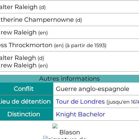
lter Raleigh
(
d
)
atherine Champernowne
(
d
)
rew Raleigh
(
en
)
ss Throckmorton
(
en
)
(à partir de
1593
)
lter Ralegh
(
d
)
rew Raleigh
(
en
)
Autres informations
Conflit
Guerre anglo-espagnole
ieu de détention
Tour de Londres
(jusqu'en
161
Distinction
Knight Bachelor
Blason