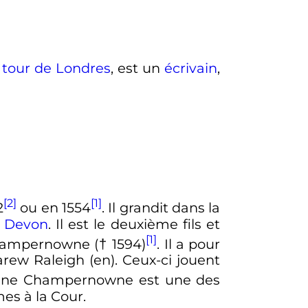
a
tour de Londres
, est un
écrivain
,
[2]
[1]
2
ou en 1554
. Il grandit dans la
e
Devon
. Il est le deuxième fils et
[1]
Champernowne († 1594)
. Il a pour
Carew Raleigh
(en)
. Ceux-ci jouent
rine Champernowne est une des
es à la Cour.