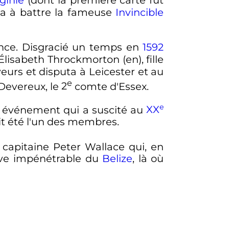
ginie
(dont la première carte fut
ua à battre la fameuse
Invincible
ence. Disgracié un temps en
1592
, Élisabeth Throckmorton
(en)
, fille
eurs et disputa à Leicester et au
e
 Devereux, le
2
comte d'Essex.
e
 événement qui a suscité au
XX
ait été l'un des membres.
e capitaine Peter Wallace qui, en
ve impénétrable du
Belize
, là où