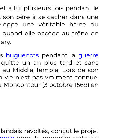
t a fui plusieurs fois pendant le
it son père à se cacher dans une
eloppe une véritable haine du
e
quand elle accède au trône en
ary.
es
huguenots
pendant la
guerre
l quitte un an plus tard et sans
rit au Middle Temple. Lors de son
 sa vie n'est pas vraiment connue,
 de Moncontour (
3 octobre 1569
) en
rlandais révoltés, conçut le projet