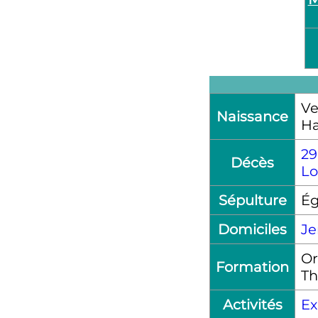
Ve
Naissance
Ha
29
Décès
Lo
Sépulture
Ég
Domiciles
Je
Or
Formation
Th
Activités
Ex