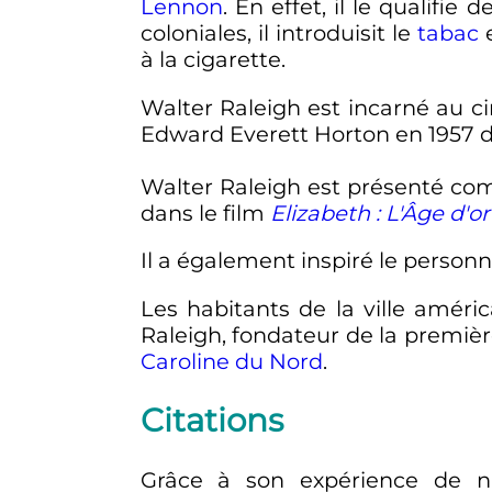
Lennon
. En effet, il le qualifie 
coloniales, il introduisit le
tabac
e
à la cigarette.
Walter Raleigh est incarné au c
Edward Everett Horton en 1957 
Walter Raleigh est présenté com
dans le film
Elizabeth
: L'Âge d'or
Il a également inspiré le person
Les habitants de la ville améri
Raleigh, fondateur de la premièr
Caroline du Nord
.
Citations
Grâce à son expérience de na