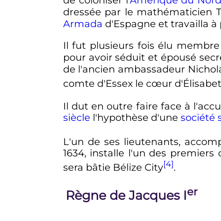
de coloniser l'
Amérique du Nor
dressée par le mathématicien T
Armada
d'Espagne et travailla à 
Il fut plusieurs fois élu membr
pour avoir séduit et épousé sec
de l'ancien ambassadeur Nicholas
comte d'Essex le cœur d'Élisabe
Il dut en outre faire face à l'acc
siècle
l'hypothèse d'une
société 
L'un de ses lieutenants, acco
1634, installe l'un des premier
[4]
sera bâtie Bélize City
.
er
Règne de Jacques I