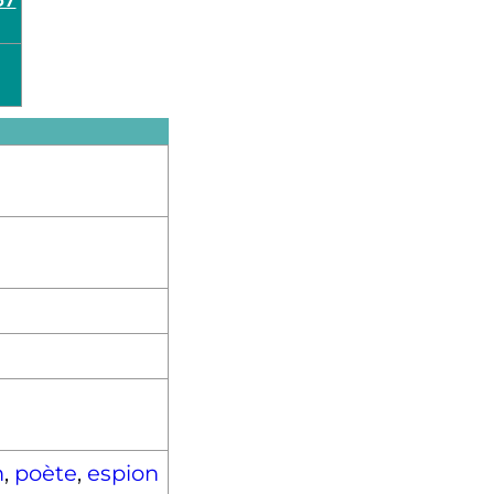
n
,
poète
,
espion