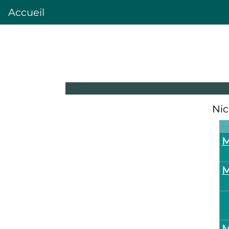
Accueil
Nic
M
M
M