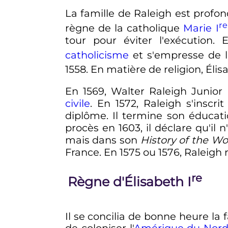
La famille de Raleigh est profon
re
règne de la catholique
Marie
I
tour pour éviter l'exécution
catholicisme
et s'empresse de l
1558. En matière de religion, Éli
En 1569, Walter Raleigh Junior
civile
. En 1572, Raleigh s'inscrit
diplôme. Il termine son éducatio
procès en 1603, il déclare qu'il 
mais dans son
History of the Wo
France. En 1575 ou 1576, Raleigh 
re
Règne d'Élisabeth
I
Il se concilia de bonne heure la 