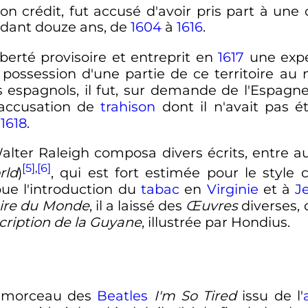
 son crédit, fut accusé d'avoir pris part à une 
ndant douze ans, de
1604
à
1616
.
iberté provisoire et entreprit en
1617
une expé
t possession d'une partie de ce territoire au
s espagnols, il fut, sur demande de l'Espag
e accusation de
trahison
dont il n'avait pas 
n
1618
.
lter Raleigh composa divers écrits, entre au
[5]
,
[6]
rld
)
, qui est fort estimée pour le style 
ue l'introduction du
tabac
en
Virginie
et à
J
oire du Monde
, il a laissé des
Œuvres
diverses, 
cription de la Guyane
, illustrée par
Hondius
.
le morceau des
Beatles
I'm So Tired
issu de l'