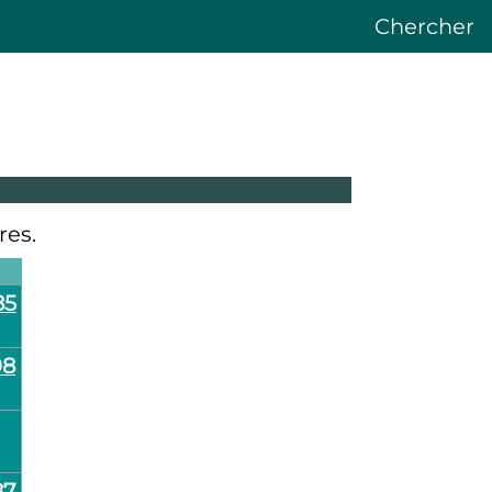
Chercher
res.
85
98
87