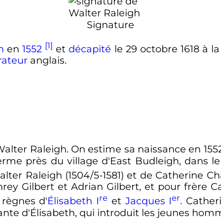
Signature
[1]
n
en
1552
et
décapité
le
29 octobre 1618
à l
rateur
anglais.
Walter Raleigh. On estime sa naissance en 155
rme près du village d'East Budleigh, dans l
alter Raleigh (1504/5-1581) et de Catherine 
rey Gilbert et Adrian Gilbert, et pour frère 
re
er
 règnes d'
Élisabeth
I
et
Jacques
I
. Cathe
nte d'Élisabeth, qui introduit les jeunes homm