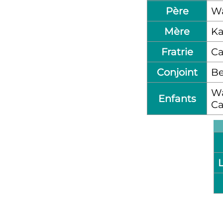
Père
Wa
Mère
K
Fratrie
Ca
Conjoint
Be
Wa
Enfants
Ca
L