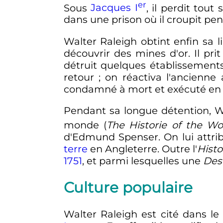
er
Sous
Jacques I
, il perdit tout
dans une prison où il croupit pe
Walter Raleigh obtint enfin sa l
découvrir des mines d'or. Il pri
détruit quelques établissement
retour
; on réactiva l'ancienn
condamné à mort et exécuté e
Pendant sa longue détention, Wa
monde (
The Historie of the Wo
d'Edmund Spenser. On lui attrib
terre
en Angleterre. Outre l'
Hist
1751
, et parmi lesquelles une
Des
Culture populaire
Walter Raleigh est cité dans 