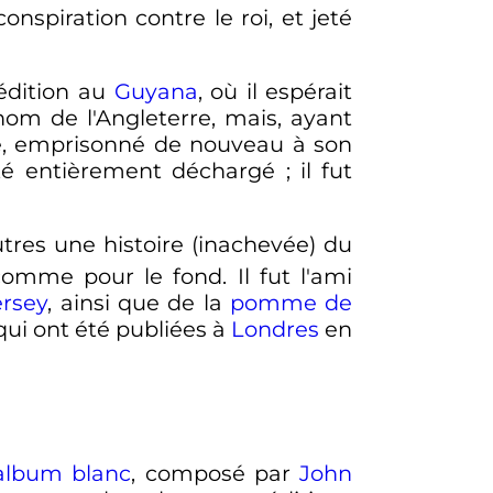
conspiration contre le roi, et jeté
dition au
Guyana
, où il espérait
 nom de l'Angleterre, mais, ayant
ne, emprisonné de nouveau à son
été entièrement déchargé
; il fut
tres une histoire (inachevée) du
comme pour le fond. Il fut l'ami
ersey
, ainsi que de la
pomme de
qui ont été publiées à
Londres
en
album blanc
, composé par
John