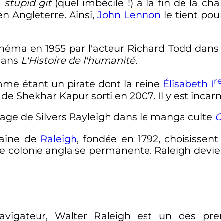
de
stupid git
(quel imbécile
!) à la fin de la ch
n Angleterre. Ainsi,
John Lennon
le tient po
inéma en 1955 par l'acteur Richard Todd dan
dans
L'Histoire de l'humanité.
r
me étant un pirate dont la reine
Élisabeth
I
de Shekhar Kapur sorti en 2007. Il y est incar
nage de Silvers Rayleigh dans le manga culte
O
caine de
Raleigh
, fondée en 1792, choisisse
e colonie anglaise permanente. Raleigh devient
vigateur, Walter Raleigh est un des prem