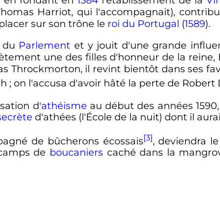
d
en fondant en
1584
l'établissement de la
Vir
homas Harriot, qui l'accompagnait), contrib
placer sur son trône le
roi du Portugal
(
1589
).
e du
Parlement
et y jouit d'une grande influ
rètement une des filles d'honneur de la reine
 Throckmorton, il revint bientôt dans ses fav
th
; on l'accusa d'avoir hâté la perte de Robert
usation d'
athéisme
au début des années 1590,
secrète
d'athées (l'École de la nuit) dont il aur
[3]
mpagné de bûcherons écossais
, deviendra l
s camps de
boucaniers
caché dans la mangro