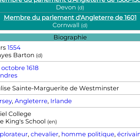
Devon
(
d
)
Membre du parlement d'Angleterre de 1601
Cornwall
(
d
)
Biographie
rs
1554
yes Barton
(
d
)
 octobre
1618
ndres
lise Sainte-Marguerite de Westminster
rsey
,
Angleterre
,
Irlande
iel College
e King's School
(
en
)
plorateur
,
chevalier
,
homme politique
,
écrivai