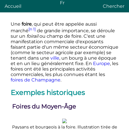
Fr
Accueil
Chercher
Une
foire
, qui peut être appelée aussi
[n 1]
marché
de grande importance, se déroule
sur un
foirail
ou champ de foire. C'est une
manifestation commerciale d'exposants
faisant partie d'un même secteur économique
(comme le secteur agricole par exemple) se
tenant dans une
ville
, un bourg à une époque
et en un lieu généralement fixe. En
Europe
, les
foires ont été les principales activités
commerciales, les plus connues étant les
foires de Champagne
.
Exemples historiques
Foires du Moyen-Âge
Paysans et bourgeois à la foire. Illustration tirée de