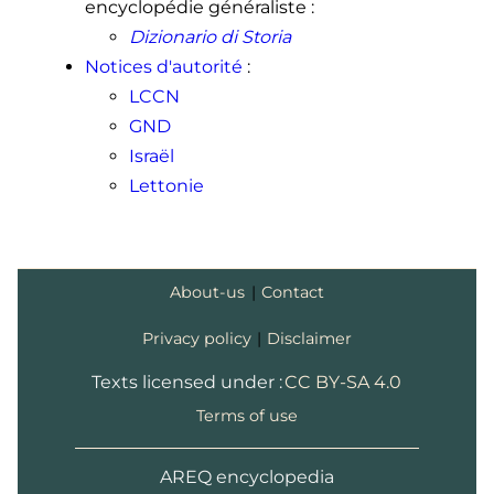
encyclopédie généraliste
:
Dizionario di Storia
Notices d'autorité
:
LCCN
GND
Israël
Lettonie
About-us
|
Contact
Privacy policy
|
Disclaimer
Texts licensed under :
CC BY-SA 4.0
Terms of use
AREQ encyclopedia