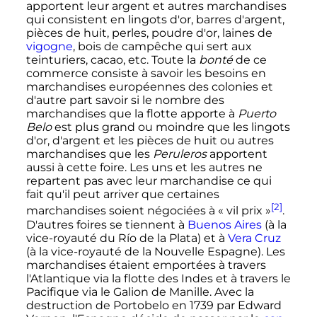
apportent leur argent et autres marchandises
qui consistent en lingots d'or, barres d'argent,
pièces de huit, perles, poudre d'or, laines de
vigogne
, bois de campêche qui sert aux
teinturiers, cacao
,
etc.
Toute la
bonté
de ce
commerce consiste à savoir les besoins en
marchandises européennes des colonies et
d'autre part savoir si le nombre des
marchandises que la flotte apporte à
Puerto
Belo
est plus grand ou moindre que les lingots
d'or, d'argent et les pièces de huit ou autres
marchandises que les
Peruleros
apportent
aussi à cette foire. Les uns et les autres ne
repartent pas avec leur marchandise ce qui
fait qu'il peut arriver que certaines
[2]
marchandises soient négociées à «
vil prix
»
.
D'autres foires se tiennent à
Buenos Aires
(à la
vice-royauté du Río de la Plata) et à
Vera Cruz
(à la vice-royauté de la Nouvelle Espagne). Les
marchandises étaient emportées à travers
l'Atlantique via la flotte des Indes et à travers le
Pacifique via le Galion de Manille. Avec la
destruction de Portobelo en 1739 par Edward