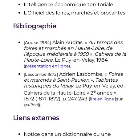
Intelligence économique territoriale
L'Officiel des foires, marchés et brocantes
Bibliographie
Alain Audras, «
Au temps des
[Audras 1984]
foires et marchés en Haute-Loire, de
l'époque médiévale à 1950
»,
Cahiers de la
Haute-Loire
, Le Puy-en-Velay,
1984
.
(
présentation en ligne
)
Adrien Lascombe, «
Foires
[Lascombe 1872]
et marchés à Saint-Paulien
»,
Tablettes
historiques du Velay
, Le Puy-en-Velay, éd.
e
Cahiers de la Haute-Loire «
2
année »,
1872 (1871-1872),
p.
247-249
(
lire en ligne
[
sur
.
gallica
]
)
Liens externes
Notice dans un dictionnaire ou une