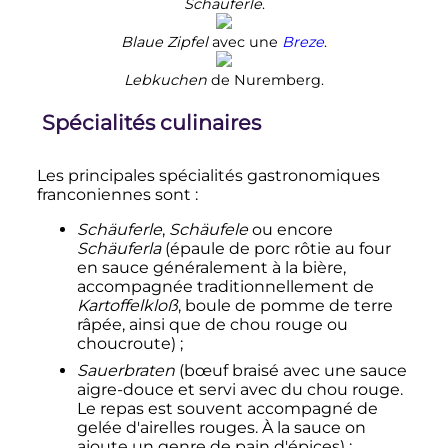
Schäuferle
.
Blaue Zipfel
avec une
Breze
.
Lebkuchen
de Nuremberg.
Spécialités culinaires
Les principales spécialités gastronomiques
franconiennes sont
:
Schäuferle
,
Schäufele
ou encore
Schäuferla
(épaule de porc rôtie au four
en sauce généralement à la bière,
accompagnée traditionnellement de
Kartoffelkloß
, boule de pomme de terre
râpée, ainsi que de chou rouge ou
choucroute)
;
Sauerbraten
(bœuf braisé avec une sauce
aigre-douce et servi avec du chou rouge.
Le repas est souvent accompagné de
gelée d'airelles rouges. À la sauce on
ajoute un genre de pain d'épices)
;