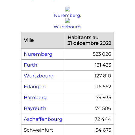
Nuremberg
.
Wurtzbourg
.
Habitants au
Ville
31 décembre 2022
Nuremberg
523 026
Fürth
131 433
Wurtzbourg
127 810
Erlangen
116 562
Bamberg
79 935
Bayreuth
74 506
Aschaffenbourg
72 444
Schweinfurt
54 675