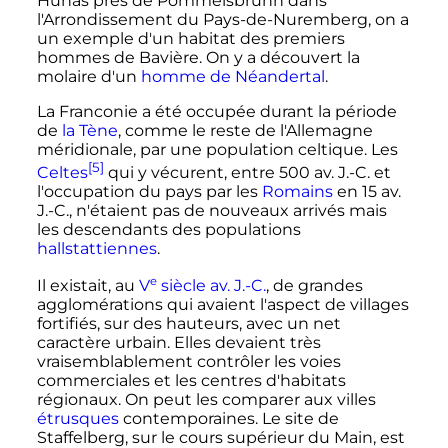
Hunas près de Pommelsbrunn dans
l'Arrondissement du Pays-de-Nuremberg, on a
un exemple d'un habitat des premiers
hommes de Bavière. On y a découvert la
molaire d'un
homme de Néandertal
.
La Franconie a été occupée durant la période
de
la Tène
, comme le reste de l'Allemagne
méridionale, par une population celtique. Les
[5]
Celtes
qui y vécurent, entre 500 av. J.-C. et
l'occupation du pays par les
Romains
en 15 av.
J.-C., n'étaient pas de nouveaux arrivés mais
les descendants des populations
hallstattiennes
.
e
Il existait, au
V
siècle
av. J.-C.
, de grandes
agglomérations qui avaient l'aspect de villages
fortifiés, sur des hauteurs, avec un net
caractère urbain. Elles devaient très
vraisemblablement contrôler les voies
commerciales et les centres d'habitats
régionaux. On peut les comparer aux villes
étrusques
contemporaines. Le site de
Staffelberg, sur le cours supérieur du Main, est