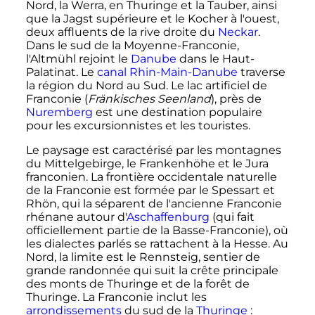
Nord, la Werra, en Thuringe et la Tauber, ainsi
que la Jagst supérieure et le Kocher à l'ouest,
deux affluents de la rive droite du
Neckar
.
Dans le sud de la Moyenne-Franconie,
l'Altmühl rejoint le
Danube
dans le Haut-
Palatinat. Le
canal Rhin-Main-Danube
traverse
la région du Nord au Sud. Le lac artificiel de
Franconie (
Fränkisches Seenland
), près de
Nuremberg
est une destination populaire
pour les excursionnistes et les touristes.
Le paysage est caractérisé par les montagnes
du Mittelgebirge, le Frankenhöhe et le Jura
franconien. La frontière occidentale naturelle
de la Franconie est formée par le Spessart et
Rhön, qui la séparent de l'ancienne Franconie
rhénane autour d'
Aschaffenburg
(qui fait
officiellement partie de la Basse-Franconie), où
les dialectes parlés se rattachent à la Hesse. Au
Nord, la limite est le Rennsteig, sentier de
grande randonnée qui suit la crête principale
des monts de Thuringe et de la forêt de
Thuringe. La Franconie inclut les
arrondissements
du sud de la
Thuringe
: