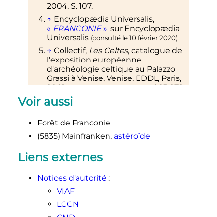
2004, S. 107.
↑
Encyclopædia
Universalis
,
«
FRANCONIE
»
, sur
Encyclopædia
Universalis
(consulté le
10 février 2020
)
↑
Collectif,
Les Celtes
, catalogue de
l'exposition européenne
d'archéologie celtique au Palazzo
Grassi à Venise, Venise, EDDL, Paris,
2001,
, pp 265-272
(
ISBN
2-237-00484-6
)
Voir aussi
↑
Web Gallery
↑
Offizielle Daten vom LWG Bayern;
Forêt de Franconie
Stand: 31. Dezember 2006
(de)
(5835) Mainfranken,
astéroïde
Liens externes
Notices d'autorité
:
VIAF
LCCN