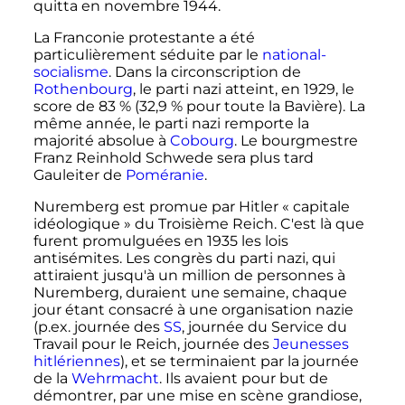
quitta en novembre 1944.
La Franconie protestante a été
particulièrement séduite par le
national-
socialisme
. Dans la circonscription de
Rothenbourg
, le parti nazi atteint, en 1929, le
score de 83
% (32,9
% pour toute la Bavière). La
même année, le parti nazi remporte la
majorité absolue à
Cobourg
. Le bourgmestre
Franz Reinhold Schwede sera plus tard
Gauleiter de
Poméranie
.
Nuremberg est promue par Hitler «
capitale
idéologique
» du Troisième Reich. C'est là que
furent promulguées en 1935 les lois
antisémites. Les congrès du parti nazi, qui
attiraient jusqu'à un million de personnes à
Nuremberg, duraient une semaine, chaque
jour étant consacré à une organisation nazie
(p.ex. journée des
SS
, journée du Service du
Travail pour le Reich, journée des
Jeunesses
hitlériennes
), et se terminaient par la journée
de la
Wehrmacht
. Ils avaient pour but de
démontrer, par une mise en scène grandiose,