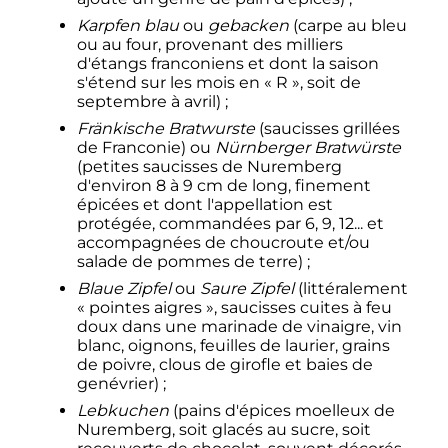
Karpfen blau
ou
gebacken
(carpe au bleu
ou au four, provenant des milliers
d'étangs franconiens et dont la saison
s'étend sur les mois en «
R
», soit de
septembre à avril)
;
Fränkische Bratwurste
(saucisses grillées
de Franconie) ou
Nürnberger Bratwürste
(petites saucisses de Nuremberg
d'environ 8 à 9 cm de long, finement
épicées et dont l'appellation est
protégée, commandées par 6, 9, 12... et
accompagnées de choucroute et/ou
salade de pommes de terre)
;
Blaue Zipfel
ou
Saure Zipfel
(littéralement
«
pointes aigres
», saucisses cuites à feu
doux dans une marinade de vinaigre, vin
blanc, oignons, feuilles de laurier, grains
de poivre, clous de girofle et baies de
genévrier)
;
Lebkuchen
(pains d'épices moelleux de
Nuremberg, soit glacés au sucre, soit