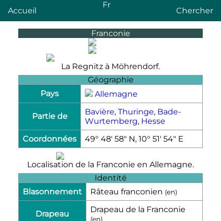
Fr
Accueil
Chercher
Franconie
La Regnitz à Möhrendorf.
Géographie
Pays
Allemagne
Bavière
,
Thuringe
,
Bade-
Partie de
Wurtemberg
,
Hesse
Coordonnées
49° 48′ 58″ N, 10° 51′ 54″ E
Localisation de la Franconie en Allemagne.
Identité
Blasonnement
Râteau franconien
(
en
)
Drapeau de la Franconie
Drapeau
(
en
)