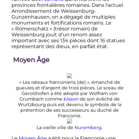
provinces frontalières romaines. Dans l'actuel
Arrondissement de Weissenburg-
Gunzenhausen, on a dégagé de multiples
monuments et fortifications romains. Le
«
Römerschatz
» (trésor romain) de
Weissenburg jouit d'un renom assez
important avec ses 134 pièces dont 16 statues
représentant des dieux, en parfait état.
Moyen Âge
«
Les rateaux franconiens
(de)
», émanché de
gueules et d'argent de trois pièces. Le sceau de
Gerolzhofen a été adopté par Wolfram von
Grumbach comme
blason
de son évêché de
Wurtzbourg puis est devenu le symbole de la
prétention de ses successeurs au duché de
Franconie.
La vieille ville de
Nuremberg
.
Le
Moyen Âge
a été pour la Franconie une