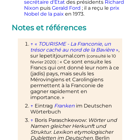
secrétaire d'État
des présidents
Richard
Nixon
puis
Gerald Ford
; il a reçu le
prix
Nobel de la paix
en 1973
.
Notes et références
↑
«
TOURISME - La Franconie, un
trésor caché au nord de la Bavière
»
,
sur
lepetitjournal.com
(consulté le
10
:
«
Ce sont ensuite les
février 2020
)
Francs qui ont donné leur nom à ce
(jadis) pays, mais seuls les
Mérovingiens et Carolingiens
permettent à la Franconie de
gagner rapidement en
importance.
»
↑
Eintrag
Franken
im Deutschen
Wörterbuch
↑
Boris Paraschkewow:
Wörter und
Namen gleicher Herkunft und
Struktur
.
Lexikon etymologischer
Dubletten im Deutschen.
Berlin