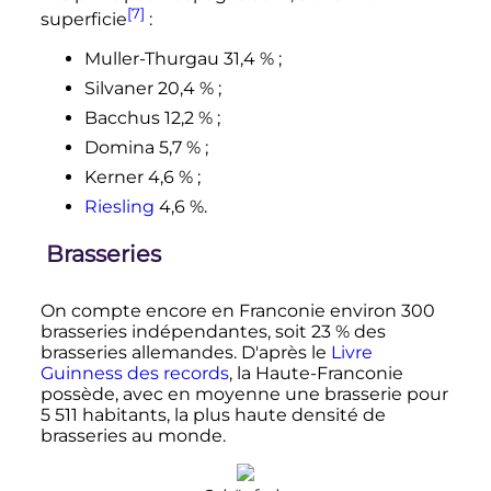
[7]
superficie
:
Muller-Thurgau 31,4
%
;
Silvaner 20,4
%
;
Bacchus 12,2
%
;
Domina 5,7
%
;
Kerner 4,6
%
;
Riesling
4,6
%.
Brasseries
On compte encore en Franconie environ 300
brasseries indépendantes, soit 23
% des
brasseries allemandes. D'après le
Livre
Guinness des records
, la Haute-Franconie
possède, avec en moyenne une brasserie pour
5 511 habitants
, la plus haute densité de
brasseries au monde.