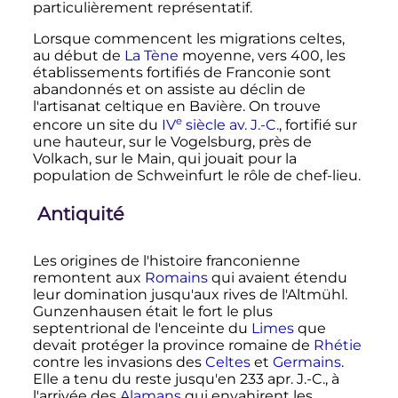
particulièrement représentatif.
Lorsque commencent les migrations celtes,
au début de
La Tène
moyenne, vers 400, les
établissements fortifiés de Franconie sont
abandonnés et on assiste au déclin de
l'artisanat celtique en Bavière. On trouve
e
encore un site du
IV
siècle
av. J.-C.
, fortifié sur
une hauteur, sur le Vogelsburg, près de
Volkach, sur le Main, qui jouait pour la
population de Schweinfurt le rôle de chef-lieu.
Antiquité
Les origines de l'histoire franconienne
remontent aux
Romains
qui avaient étendu
leur domination jusqu'aux rives de l'Altmühl.
Gunzenhausen était le fort le plus
septentrional de l'enceinte du
Limes
que
devait protéger la province romaine de
Rhétie
contre les invasions des
Celtes
et
Germains
.
Elle a tenu du reste jusqu'en 233
apr. J.-C.
, à
l'arrivée des
Alamans
qui envahirent les