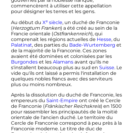
gouvernés par la noblesse franque,
commencèrent à utiliser cette appellation
pour désigner les terres et les gens.
e
Au début du
X
siècle
, un duché de Franconie
(
Herzogtum Franken
) a été créé au sein de la
Francie orientale (
Ostfrankenreich
), qui
comprenait les régions actuelles de
Hesse
, du
Palatinat
, des parties du
Bade-Wurtemberg
et
de la majorité de la Franconie. Ces zones
avaient été dominées et colonisées par les
Burgondes
et les
Alamans
avant qu'ils ne
s'installent beaucoup plus au sud en
Suisse
. Le
vide qu'ils ont laissé a permis l'installation de
quelques nobles francs avec des serviteurs
plus ou moins nombreux.
Après la dissolution du duché de Franconie, les
empereurs du
Saint-Empire
ont créé le Cercle
de Franconie (
Fränkischer Reichskreis
) en 1500
pour rassembler les principautés de la moitié
orientale de l'ancien duché. Le territoire du
Cercle de Franconie correspond à peu près à la
Franconie moderne. Le titre de duc de