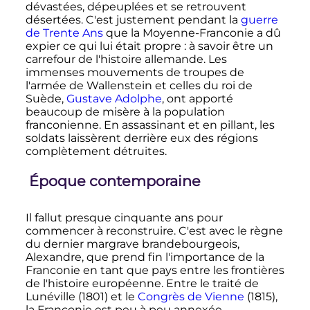
dévastées, dépeuplées et se retrouvent
désertées. C'est justement pendant la
guerre
de Trente Ans
que la Moyenne-Franconie a dû
expier ce qui lui était propre
: à savoir être un
carrefour de l'histoire allemande. Les
immenses mouvements de troupes de
l'armée de Wallenstein et celles du roi de
Suède,
Gustave Adolphe
, ont apporté
beaucoup de misère à la population
franconienne. En assassinant et en pillant, les
soldats laissèrent derrière eux des régions
complètement détruites.
Époque contemporaine
Il fallut presque cinquante ans pour
commencer à reconstruire. C'est avec le règne
du dernier margrave brandebourgeois,
Alexandre, que prend fin l'importance de la
Franconie en tant que pays entre les frontières
de l'histoire européenne. Entre le traité de
Lunéville (1801) et le
Congrès de Vienne
(1815),
la Franconie est peu à peu annexée