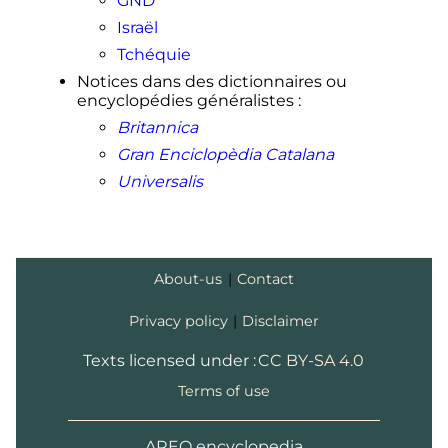
GND
Israël
Tchéquie
Notices dans des dictionnaires ou
encyclopédies généralistes
:
Britannica
Gran Enciclopèdia Catalana
Universalis
About-us
|
Contact
Privacy policy
|
Disclaimer
Texts licensed under :
CC BY-SA 4.0
Terms of use
AREQ encyclopedia