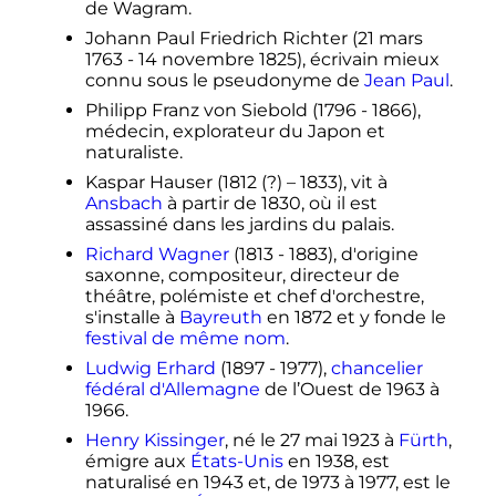
de Wagram.
Johann Paul Friedrich Richter (
21 mars
1763
-
14 novembre 1825
), écrivain mieux
connu sous le pseudonyme de
Jean Paul
.
Philipp Franz von Siebold (1796 - 1866),
médecin, explorateur du Japon et
naturaliste.
Kaspar Hauser (1812 (?) – 1833), vit à
Ansbach
à partir de 1830, où il est
assassiné dans les jardins du palais.
Richard Wagner
(1813 - 1883), d'origine
saxonne, compositeur, directeur de
théâtre, polémiste et chef d'orchestre,
s'installe à
Bayreuth
en 1872 et y fonde le
festival de même nom
.
Ludwig Erhard
(1897 - 1977),
chancelier
fédéral d'Allemagne
de l’Ouest de 1963 à
1966.
Henry Kissinger
, né le
27 mai 1923
à
Fürth
,
émigre aux
États-Unis
en 1938, est
naturalisé en 1943 et, de 1973 à 1977, est le