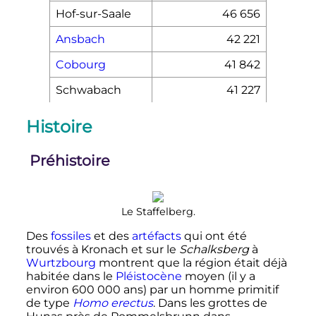
Hof-sur-Saale
46 656
Ansbach
42 221
Cobourg
41 842
Schwabach
41 227
Histoire
Préhistoire
Le Staffelberg.
Des
fossiles
et des
artéfacts
qui ont été
trouvés à Kronach et sur le
Schalksberg
à
Wurtzbourg
montrent que la région était déjà
habitée dans le
Pléistocène
moyen (il y a
environ
600 000 ans
) par un homme primitif
de type
Homo erectus
. Dans les grottes de