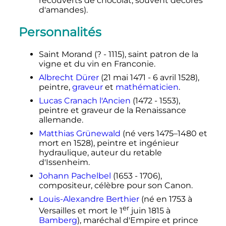
recouverts de chocolat, souvent décorés
d'amandes).
Personnalités
Saint Morand (? - 1115), saint patron de la
vigne et du vin en Franconie.
Albrecht Dürer
(
21 mai 1471
-
6 avril 1528
),
peintre,
graveur
et
mathématicien
.
Lucas Cranach l'Ancien
(1472 - 1553),
peintre et graveur de la Renaissance
allemande.
Matthias Grünewald
(né vers 1475–1480 et
mort en 1528), peintre et ingénieur
hydraulique, auteur du retable
d'Issenheim.
Johann Pachelbel
(1653 - 1706),
compositeur, célèbre pour son Canon.
Louis-Alexandre Berthier
(né en 1753 à
er
Versailles et mort le
1
juin 1815
à
Bamberg
), maréchal d'Empire et prince