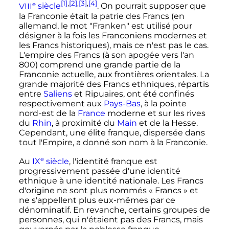
[1]
,
[2]
,
[3]
,
[4]
e
VIII
siècle
. On pourrait supposer que
la Franconie était la patrie des Francs (en
allemand, le mot "Franken" est utilisé pour
désigner à la fois les Franconiens modernes et
les Francs historiques), mais ce n'est pas le cas.
L'empire des Francs (à son apogée vers l'an
800) comprend une grande partie de la
Franconie actuelle, aux frontières orientales. La
grande majorité des Francs ethniques, répartis
entre
Saliens
et Ripuaires, ont été confinés
respectivement aux
Pays-Bas
, à la pointe
nord-est de la
France
moderne et sur les rives
du
Rhin
, à proximité du
Main
et de la Hesse.
Cependant, une élite franque, dispersée dans
tout l'Empire, a donné son nom à la Franconie.
e
Au
IX
siècle
, l'identité franque est
progressivement passée d'une identité
ethnique à une identité nationale. Les Francs
d'origine ne sont plus nommés «
Francs
» et
ne s'appellent plus eux-mêmes par ce
dénominatif. En revanche, certains groupes de
personnes, qui n'étaient pas des Francs, mais