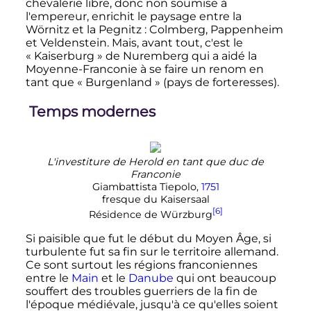
chevalerie libre, donc non soumise à
l'empereur, enrichit le paysage entre la
Wörnitz et la Pegnitz
: Colmberg, Pappenheim
et Veldenstein. Mais, avant tout, c'est le
«
Kaiserburg
» de Nuremberg qui a aidé la
Moyenne-Franconie à se faire un renom en
tant que «
Burgenland
» (pays de forteresses).
Temps modernes
L'investiture de Herold en tant que duc de
Franconie
Giambattista Tiepolo,
1751
fresque du Kaisersaal
[6]
Résidence de Würzburg
Si paisible que fut le début du Moyen Âge, si
turbulente fut sa fin sur le territoire allemand.
Ce sont surtout les régions franconiennes
entre le
Main
et le
Danube
qui ont beaucoup
souffert des troubles guerriers de la fin de
l'époque médiévale, jusqu'à ce qu'elles soient