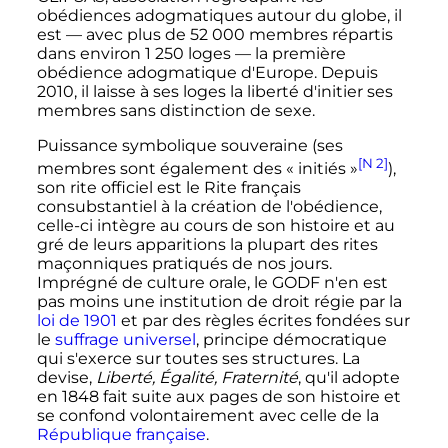
obédiences adogmatiques autour du globe, il
est — avec plus de
52 000 membres
répartis
dans environ
1 250 loges
— la première
obédience adogmatique d'Europe. Depuis
2010
, il laisse à ses loges la liberté d'initier ses
membres sans distinction de sexe.
Puissance symbolique souveraine (ses
[N 2]
membres sont également des
« initiés »
),
son rite officiel est le Rite français
consubstantiel à la création de l'obédience,
celle-ci intègre au cours de son histoire et au
gré de leurs apparitions la plupart des rites
maçonniques pratiqués de nos jours.
Imprégné de culture orale, le GODF n'en est
pas moins une institution de droit régie par la
loi de 1901
et par des règles écrites fondées sur
le
suffrage universel
, principe démocratique
qui s'exerce sur toutes ses structures. La
devise,
Liberté, Égalité, Fraternité
, qu'il adopte
en
1848
fait suite aux pages de son histoire et
se confond volontairement avec celle de la
République française
.