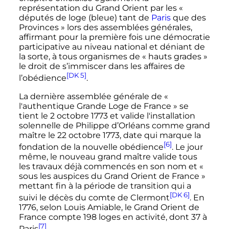
représentation du Grand Orient par les
«
députés de loge (bleue) tant de
Paris
que des
Provinces »
lors des assemblées générales,
affirmant pour la première fois une démocratie
participative au niveau national et déniant de
la sorte, à tous organismes de
« hauts grades »
le droit de s’immiscer dans les affaires de
[DK 5]
l’obédience
.
La dernière assemblée générale de
«
l'authentique Grande Loge de France »
se
tient le
2 octobre 1773
et valide l'installation
solennelle de Philippe d’Orléans comme grand
maître le
22 octobre 1773
, date qui marque la
[6]
fondation de la nouvelle obédience
. Le jour
même, le nouveau grand maître valide tous
les travaux déjà commencés en son nom et
«
sous les auspices du Grand Orient de France »
mettant fin à la période de transition qui a
[DK 6]
suivi le décès du comte de Clermont
. En
1776, selon Louis Amiable, le Grand Orient de
France compte 198 loges en activité, dont 37 à
[7]