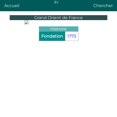
Fr
Accueil
Chercher
Grand Orient de France
Histoire
Fondation
1773