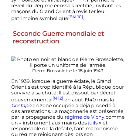
réveil du Régime écossais rectifié, invitant les
maçons du Grand Orient à revisiter leur
[BM 10]
patrimoine symbolique
.
Seconde Guerre mondiale et
reconstruction
Pierre Brossolette le
18 juin 1943
.
En
1939
, lorsque la guerre éclate, le Grand
Orient s'est trop identifié à la République pour
survivre à sa chute. Il est dissout par décret
[N 12]
gouvernemental
en
août 1940
mais la
Gestapo
en zone occupée a déjà procédé à
des arrestations. La maçonnerie est présentée
par la propagande du
régime de Vichy
comme
un
« instrument aux mains des
juifs
»
et
responsable de la défaite, l'antimaçonnisme
du régime rejoignant dès lors son