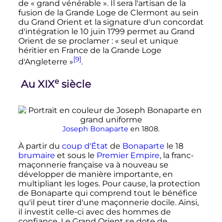
de
« grand vénérable »
. Il sera l'artisan de la
fusion de la Grande Loge de Clermont au sein
du Grand Orient et la signature d'un concordat
d'intégration le
10 juin 1799
permet au Grand
Orient de se proclamer
:
« seul et unique
héritier en France de la Grande Loge
[9]
d'Angleterre »
.
e
Au
XIX
siècle
Joseph Bonaparte
en
1808
.
À partir du
coup d'État
de
Bonaparte
le 18
brumaire
et sous le
Premier Empire
, la franc-
maçonnerie française va à nouveau se
développer de manière importante, en
multipliant les loges. Pour cause, la protection
de Bonaparte qui comprend tout le bénéfice
qu'il peut tirer d'une maçonnerie docile. Ainsi,
il investit celle-ci avec des hommes de
confiance. Le Grand Orient se dote de