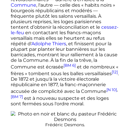
Commune
, l'autre
—
celle des
« habits noirs »
bourgeois républicains et modérés
—
fréquente plutôt les salons versaillais. À
plusieurs reprises, les loges parisiennes
tentent d’obtenir la réconciliation et le
cessez-
le-feu
en contactant les francs-maçons
versaillais mais elles se heurtent au refus
répété d'
Adolphe Thiers
, et finissent pour la
plupart par planter leur bannières sur les
barricades, montrant leur ralliement à la cause
de la Commune. À la fin de la trêve, la
[BM 6]
Commune est écrasée
et de nombreux
«
[12]
frères »
tombent sous les balles versaillaises
.
De
1872
et jusqu'à la victoire électorale
républicaine en
1877
, la franc-maçonnerie
[N 10]
,
accusée de complicité avec la Commune
[BM 7]
est à nouveau suspecte et des loges
sont fermées sous l'ordre moral.
Frédéric Desmons.