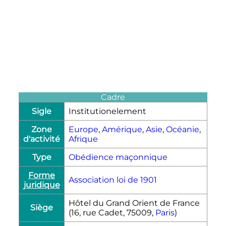
Cadre
Sigle
Institutionelement
Zone
Europe
,
Amérique
,
Asie
,
Océanie
,
d'activité
Afrique
Type
Obédience maçonnique
Forme
Association loi de 1901
juridique
Hôtel du Grand Orient de France
Siège
(16, rue Cadet, 75009,
Paris
)