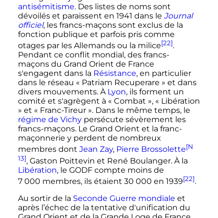
antisémitisme
. Des listes de noms sont
dévoilés et paraissent en
1941
dans le
Journal
officiel
, les francs-maçons sont exclus de la
fonction publique et parfois pris comme
[22]
otages par les Allemands ou la milice
.
Pendant ce conflit mondial, des francs-
maçons du Grand Orient de France
s'engagent dans la
Résistance
, en particulier
dans le réseau
« Patriam Recuperare »
et dans
divers mouvements. À
Lyon
, ils forment un
comité et s'agrègent à
« Combat »
,
« Libération
»
et
« Franc-Tireur »
. Dans le même temps, le
régime de Vichy
persécute sévèrement les
francs-maçons. Le Grand Orient et la franc-
maçonnerie y perdent de nombreux
[N
membres dont
Jean Zay
,
Pierre Brossolette
13]
, Gaston Poittevin et René Boulanger. À la
Libération
, le GODF compte moins de
[22]
7 000 membres
, ils étaient
30 000
en
1939
.
Au sortir de la
Seconde Guerre mondiale
et
après l’échec de la tentative d'unification du
Grand Orient et de la Grande Loge de France