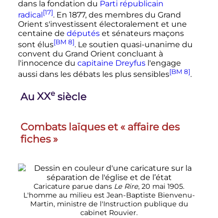
dans la fondation du
Parti républicain
[17]
radical
. En
1877
, des membres du Grand
Orient s'investissent électoralement et une
centaine de
députés
et sénateurs maçons
[BM 8]
sont élus
. Le soutien quasi-unanime du
convent du Grand Orient concluant à
l'innocence du
capitaine Dreyfus
l'engage
[BM 8]
aussi dans les débats les plus sensibles
.
e
Au
XX
siècle
Combats laïques et
« affaire des
fiches »
Caricature parue dans
Le Rire
, 20 mai 1905.
L'homme au milieu est Jean-Baptiste Bienvenu-
Martin, ministre de l'Instruction publique du
cabinet Rouvier.