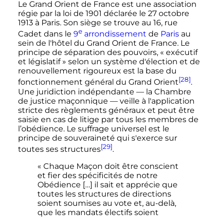
Le Grand Orient de France est une association
régie par la loi de 1901 déclarée le
27 octobre
1913
à Paris. Son siège se trouve au 16, rue
e
Cadet dans le
9
arrondissement
de
Paris
au
sein de l'hôtel du Grand Orient de France. Le
principe de séparation des pouvoirs,
« exécutif
et législatif »
selon un système d'élection et de
renouvellement rigoureux est la base du
[28]
fonctionnement général du Grand Orient
.
Une juridiction indépendante — la Chambre
de justice maçonnique — veille à l'application
stricte des règlements généraux et peut être
saisie en cas de litige par tous les membres de
l’obédience. Le suffrage universel est le
principe de souveraineté qui s'exerce sur
[29]
toutes ses structures
.
« Chaque Maçon doit être conscient
et fier des spécificités de notre
Obédience […] il sait et apprécie que
toutes les structures de directions
soient soumises au vote et, au-delà,
que les mandats électifs soient