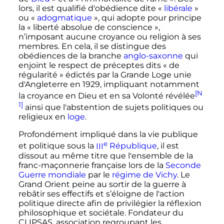
lors, il est qualifié d'obédience dite
«
libérale
»
ou
«
adogmatique
»
, qui adopte pour principe
la
« liberté absolue de conscience »
,
n’imposant aucune croyance ou religion à ses
membres. En cela, il se distingue des
obédiences de la branche
anglo-saxonne
qui
enjoint le respect de préceptes dits
« de
régularité »
édictés par la Grande Loge unie
d'Angleterre en
1929
, impliquant notamment
[N
la croyance en Dieu et en sa Volonté révélée
1]
ainsi que l'abstention de sujets politiques ou
religieux en
loge
.
Profondément impliqué dans la vie publique
e
et politique sous la
III
République
, il est
dissout au même titre que l'ensemble de la
franc-maçonnerie française lors de la
Seconde
Guerre mondiale
par le
régime de Vichy
. Le
Grand Orient peine au sortir de la guerre à
rebâtir ses effectifs et s’éloigne de l'action
politique directe afin de privilégier la réflexion
philosophique et sociétale. Fondateur du
CLIPSAS, association regroupant les