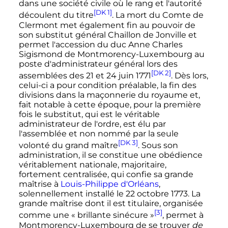
dans une société civile où le rang et l'autorité
[DK 1]
découlent du titre
. La mort du Comte de
Clermont met également fin au pouvoir de
son substitut général Chaillon de Jonville et
permet l'accession du duc Anne Charles
Sigismond de Montmorency-Luxembourg au
poste d'administrateur général lors des
[DK 2]
assemblées des
21
et
24 juin 1771
. Dès lors,
celui-ci a pour condition préalable, la fin des
divisions dans la maçonnerie du royaume et,
fait notable à cette époque, pour la première
fois le substitut, qui est le véritable
administrateur de l'ordre, est élu par
l'assemblée et non nommé par la seule
[DK 3]
volonté du grand maître
. Sous son
administration, il se constitue une obédience
véritablement nationale, majoritaire,
fortement centralisée, qui confie sa grande
maîtrise à
Louis-Philippe d'Orléans
,
solennellement installé le
22 octobre 1773
. La
grande maîtrise dont il est titulaire, organisée
[3]
comme une
« brillante sinécure »
, permet à
Montmorency-Luxembourg de se trouver
de