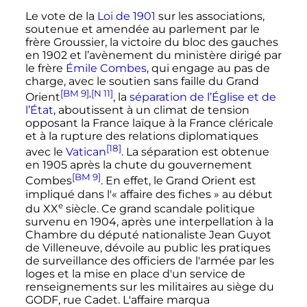
Le vote de la
Loi de 1901
sur les associations,
soutenue et amendée au parlement par le
frère Groussier, la victoire du bloc des gauches
en
1902
et l’avènement du ministère dirigé par
le frère
Émile Combes
, qui engage au pas de
charge, avec le soutien sans faille du Grand
[BM 9]
,
[N 11]
Orient
, la
séparation de l’Église et de
l’État
, aboutissent à un climat de tension
opposant la France laïque à la France cléricale
et à la rupture des relations diplomatiques
[18]
avec le
Vatican
. La séparation est obtenue
en
1905
après la chute du gouvernement
[BM 9]
Combes
. En effet, le Grand Orient est
impliqué dans l'
« affaire des fiches »
au début
e
du
XX
siècle
. Ce grand scandale politique
survenu en
1904
, après une interpellation à la
Chambre du député nationaliste Jean Guyot
de Villeneuve, dévoile au public les pratiques
de surveillance des officiers de l'armée par les
loges et la mise en place d'un service de
renseignements sur les militaires au siège du
GODF, rue Cadet. L'affaire marqua