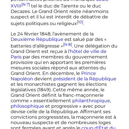
[N 7]
XVIII
tel le duc de Tarente ou le duc
Decazes. Le Grand Orient reste néanmoins
suspect et il lui est interdit de débattre de
[10]
sujets politiques ou religieux
.
Le
24 février 1848
, l’avènement de la
Deuxième République
est salué par des
«
[N 8]
batteries d'allégresse »
. Une délégation du
Grand Orient est reçue à l’
hôtel de ville de
Paris
par des membres du gouvernement
provisoire qui en apportant les premières
mesures sociales répond aux attentes du
Grand Orient. En décembre, le
Prince
Napoléon
devient
président de la République
et les monarchistes gagnent les élections
législatives (
1849
). Cette même année, le
Grand Orient définit la franc-maçonnerie
comme
« essentiellement
philanthropique
,
philosophique
et progressive »
avec pour
devise celle de la République. Affirmant ses
convictions progressistes, la maçonnerie est à
nouveau suspecte et de nombreuses loges
sont fermées avant et après le
coup d'État du