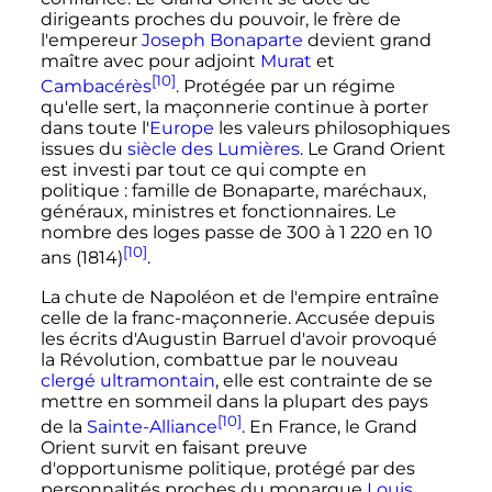
dirigeants proches du pouvoir, le frère de
l'empereur
Joseph Bonaparte
devient grand
maître avec pour adjoint
Murat
et
[10]
Cambacérès
. Protégée par un régime
qu'elle sert, la maçonnerie continue à porter
dans toute l'
Europe
les valeurs philosophiques
issues du
siècle des Lumières
. Le Grand Orient
est investi par tout ce qui compte en
politique
: famille de Bonaparte, maréchaux,
généraux, ministres et fonctionnaires. Le
nombre des loges passe de 300 à
1 220
en 10
[10]
ans (
1814
)
.
La chute de Napoléon et de l'empire entraîne
celle de la franc-maçonnerie. Accusée depuis
les écrits d'Augustin Barruel d'avoir provoqué
la Révolution, combattue par le nouveau
clergé ultramontain
, elle est contrainte de se
mettre en sommeil dans la plupart des pays
[10]
de la
Sainte-Alliance
. En France, le Grand
Orient survit en faisant preuve
d'opportunisme politique, protégé par des
personnalités proches du monarque
Louis