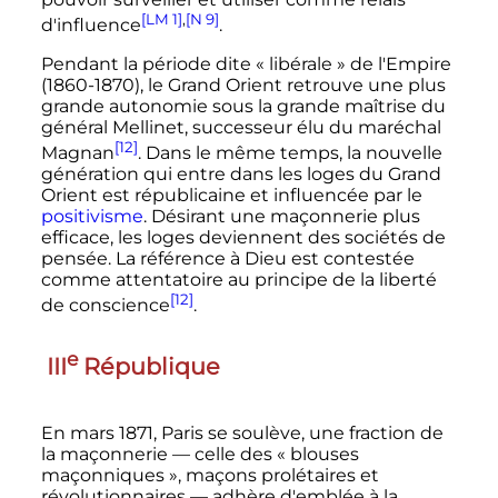
[LM 1]
,
[N 9]
d'influence
.
Pendant la période dite
« libérale »
de l'Empire
(
1860
-
1870
), le Grand Orient retrouve une plus
grande autonomie sous la grande maîtrise du
général Mellinet, successeur élu du maréchal
[12]
Magnan
. Dans le même temps, la nouvelle
génération qui entre dans les loges du Grand
Orient est républicaine et influencée par le
positivisme
. Désirant une maçonnerie plus
efficace, les loges deviennent des sociétés de
pensée. La référence à Dieu est contestée
comme attentatoire au principe de la liberté
[12]
de conscience
.
e
III
République
En
mars 1871
, Paris se soulève, une fraction de
la maçonnerie
—
celle des
« blouses
maçonniques »
, maçons prolétaires et
révolutionnaires
—
adhère d'emblée à la