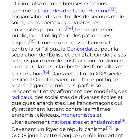
et il impulse de nombreuses créations,
[13]
comme la
Ligue des droits de l'Homme
,
l'organisation des mutuelles de secours et de
soins, les coopératives ouvrières, les
[14]
universités populaires
, l'enseignement
public, laïc et obligatoire, les patronages
[15]
laïques
. Il mène un incessant combat
contre la loi Falloux, le
Concordat
et pour la
séparation de l’Église et de l’État. On doit à ses
actions par exemple l'instauration du divorce
ou encore la loi sur la liberté des funérailles et
[16]
e
la crémation
. Dans cette fin du
XIX
siècle
,
le Grand Orient devient une force politique
ancrée à gauche, même si parfois se
rencontrent et s'y affrontent des modérés, des
radicaux
, des socialistes de diverses écoles et
quelques anarchistes. Les francs-maçons qui
s'y rattachent luttent contre les mêmes
ennemis
: cléricaux,
monarchistes
et
[16]
ultérieurement
nationalistes
et
antisémites
.
[12]
Devenant un foyer de républicanisme
, le
GODF joue à cette époque un rôle important