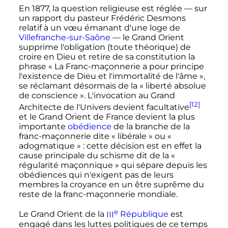
En
1877
, la question religieuse est réglée
—
sur
un rapport du pasteur
Frédéric Desmons
relatif à un vœu émanant d'une loge de
Villefranche-sur-Saône
—
le Grand Orient
supprime l'obligation (toute théorique) de
croire en Dieu et retire de sa constitution la
phrase
« La Franc-maçonnerie a pour principe
l'existence de Dieu et l'immortalité de l'âme »
,
se réclamant désormais de la
« liberté absolue
de conscience »
. L'invocation au Grand
[12]
Architecte de l'Univers devient facultative
et le Grand Orient de France devient la plus
importante
obédience
de la branche de la
franc-maçonnerie dite
« libérale »
ou
«
adogmatique »
: cette décision est en effet la
cause principale du schisme dit de la
«
régularité maçonnique »
qui sépare depuis les
obédiences qui n'exigent pas de leurs
membres la croyance en un être suprême du
reste de la franc-maçonnerie mondiale.
e
Le Grand Orient de la
III
République
est
engagé dans les luttes politiques de ce temps