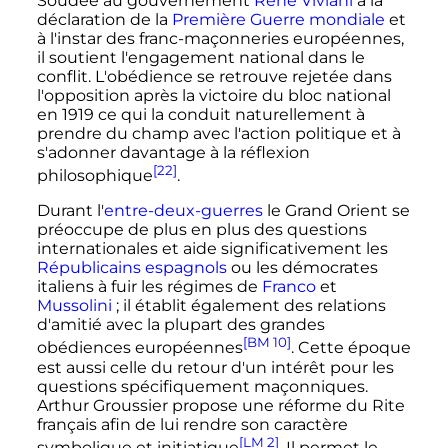
Soudée au gouvernement
René Viviani
à la
déclaration de la
Première Guerre mondiale
et
à l'instar des franc-maçonneries européennes,
il soutient l'engagement national dans le
conflit. L'obédience se retrouve rejetée dans
l'opposition après la victoire du bloc national
en
1919
ce qui la conduit naturellement à
prendre du champ avec l'action politique et à
s'adonner davantage à la réflexion
[22]
philosophique
.
Durant l'
entre-deux-guerres
le Grand Orient se
préoccupe de plus en plus des questions
internationales et aide significativement les
Républicains espagnols
ou les démocrates
italiens à fuir les régimes de
Franco
et
Mussolini
; il établit également des relations
d'amitié avec la plupart des grandes
[BM 10]
obédiences européennes
. Cette époque
est aussi celle du retour d'un intérêt pour les
questions spécifiquement maçonniques.
Arthur Groussier propose une réforme du Rite
français afin de lui rendre son caractère
[LM 2]
symbolique et initiatique
. Il permet le