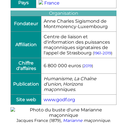
Pays
France
Organisation
Anne Charles Sigismond de
Fondateur
Montmorency-Luxembourg
Centre de liaison et
d'information des puissances
Affiliation
maçonniques signataires de
l'appel de Strasbourg
(
1961
-
2019
)
Chiffre
6 800 000 euros
(
2019
)
d'affaires
Humanisme
,
La Chaîne
Publication
d'union
,
Horizons
maçonniques
.
Site web
www.godf.org
Jacques France (
1879
),
Marianne
maçonnique
.