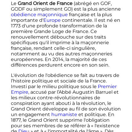
Le
Grand Orient de France
(abrégé en GOF,
GODF ou simplement GO) est la plus ancienne
obédience maçonnique
française et la plus
importante d'
Europe
continentale. Il est né en
1773
d'une profonde transformation de la
première Grande Loge de France. Ce
renouvellement débouche sur des traits
spécifiques qu'il imprime à la maçonnerie
française, rendant celle-ci singulière,
notamment au vu des autres maçonneries
européennes. En
2014
, la majorité de ces
différences perdurent encore en son sein.
L'évolution de l'obédience se fait au travers de
l’histoire politique et sociale de la France.
Investi par le milieu politique sous le
Premier
Empire
, accusé par l’Abbé Augustin Barruel et
les milieux contre-révolutionnaires de
conspiration ayant abouti à la révolution, le
Grand Orient développe au fil de son évolution
un engagement
humaniste
et politique. En
1877
, le Grand Orient supprime l'obligation
pour ses membres de se référer à
« l'existence
de
Dieu
»
et à
« l'immortalité de l'âme »
. Dès