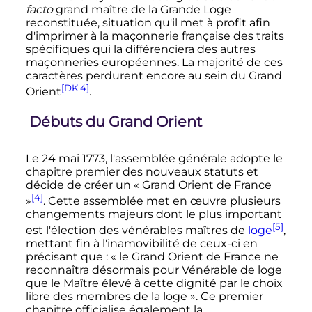
facto
grand maître de la Grande Loge
reconstituée, situation qu'il met à profit afin
d'imprimer à la maçonnerie française des traits
spécifiques qui la différenciera des autres
maçonneries européennes. La majorité de ces
caractères perdurent encore au sein du Grand
[DK 4]
Orient
.
Débuts du Grand Orient
Le
24 mai 1773
, l'assemblée générale adopte le
chapitre premier des nouveaux statuts et
décide de créer un
« Grand Orient de France
[4]
»
. Cette assemblée met en œuvre plusieurs
changements majeurs dont le plus important
[5]
est l'élection des vénérables maîtres de
loge
,
mettant fin à l'inamovibilité de ceux-ci en
précisant que
:
« le Grand Orient de France ne
reconnaîtra désormais pour Vénérable de loge
que le Maître élevé à cette dignité par le choix
libre des membres de la loge »
. Ce premier
chapitre officialise également la