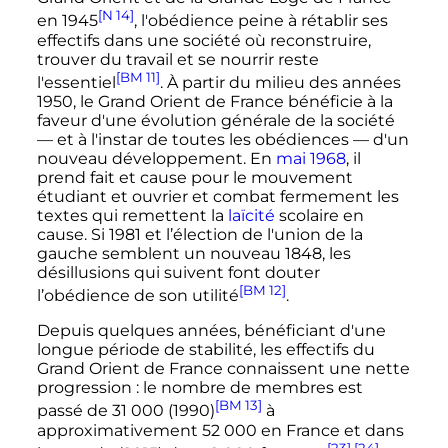
[N 14]
en
1945
, l'obédience peine à rétablir ses
effectifs dans une société où reconstruire,
trouver du travail et se nourrir reste
[BM 11]
l'essentiel
. À partir du milieu des années
1950
, le Grand Orient de France bénéficie à la
faveur d'une évolution générale de la société
—
et à l'instar de toutes les obédiences
—
d'un
nouveau développement. En
mai 1968
, il
prend fait et cause pour le mouvement
étudiant et ouvrier et combat fermement les
textes qui remettent la
laïcité
scolaire en
cause. Si
1981
et l’élection de l'union de la
gauche semblent un nouveau
1848
, les
désillusions qui suivent font douter
[BM 12]
l’obédience de son utilité
.
Depuis quelques années, bénéficiant d'une
longue période de stabilité, les effectifs du
Grand Orient de France connaissent une nette
progression
: le nombre de membres est
[BM 13]
passé de
31 000
(
1990
)
à
approximativement
52 000
en France et dans
[23]
,
[24]