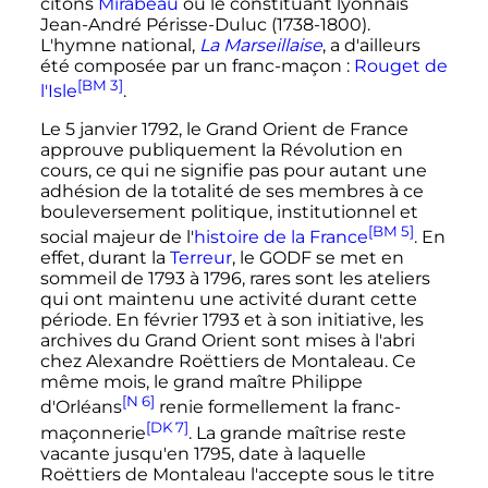
citons
Mirabeau
ou le constituant lyonnais
Jean-André Périsse-Duluc (
1738
-
1800
).
L'hymne national,
La Marseillaise
, a d'ailleurs
été composée par un franc-maçon
:
Rouget de
[BM 3]
l'Isle
.
Le
5 janvier 1792
, le Grand Orient de France
approuve publiquement la Révolution en
cours, ce qui ne signifie pas pour autant une
adhésion de la totalité de ses membres à ce
bouleversement politique, institutionnel et
[BM 5]
social majeur de l'
histoire de la
France
. En
effet, durant la
Terreur
, le GODF se met en
sommeil de
1793
à
1796
, rares sont les ateliers
qui ont maintenu une activité durant cette
période. En
février 1793
et à son initiative, les
archives du Grand Orient sont mises à l'abri
chez Alexandre Roëttiers de Montaleau. Ce
même mois, le grand maître Philippe
[N 6]
d'Orléans
renie formellement la franc-
[DK 7]
maçonnerie
. La grande maîtrise reste
vacante jusqu'en
1795
, date à laquelle
Roëttiers de Montaleau l'accepte sous le titre