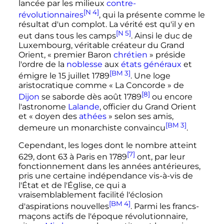
lancée par les milieux
contre-
[N 4]
révolutionnaires
, qui la présente comme le
résultat d'un complot. La vérité est qu'il y en
[N 5]
eut dans tous les camps
. Ainsi le duc de
Luxembourg, véritable créateur du Grand
Orient,
« premier Baron
chrétien
»
préside
l'ordre de la
noblesse
aux
états généraux
et
[BM 3]
émigre le
15 juillet 1789
. Une loge
aristocratique comme
« La Concorde »
de
[8]
Dijon
se saborde dès
août 1789
ou encore
l'astronome
Lalande
, officier du Grand Orient
et
« doyen des
athées
»
selon ses amis,
[BM 3]
demeure un monarchiste convaincu
.
Cependant, les loges dont le nombre atteint
[7]
629, dont 63 à Paris en
1789
ont, par leur
fonctionnement dans les années antérieures,
pris une certaine indépendance vis-à-vis de
l'État et de l'Église, ce qui a
vraisemblablement facilité l'éclosion
[BM 4]
d'aspirations nouvelles
. Parmi les francs-
maçons actifs de l'époque révolutionnaire,