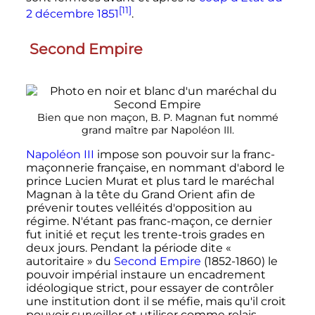
[11]
2 décembre 1851
.
Second Empire
Bien que non maçon, B. P. Magnan fut nommé
grand maître par Napoléon III.
Napoléon III
impose son pouvoir sur la franc-
maçonnerie française, en nommant d'abord le
prince Lucien Murat et plus tard le maréchal
Magnan à la tête du Grand Orient afin de
prévenir toutes velléités d'opposition au
régime. N'étant pas franc-maçon, ce dernier
fut initié et reçut les trente-trois grades en
deux jours. Pendant la période dite
«
autoritaire »
du
Second Empire
(
1852
-
1860
) le
pouvoir impérial instaure un encadrement
idéologique strict, pour essayer de contrôler
une institution dont il se méfie, mais qu'il croit
pouvoir surveiller et utiliser comme relais