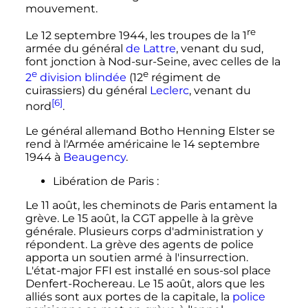
mouvement.
re
Le
12 septembre 1944
, les troupes de la
1
armée
du général
de Lattre
, venant du sud,
font jonction à Nod-sur-Seine, avec celles de la
e
e
2
division
blindée
(
12
régiment
de
cuirassiers) du général
Leclerc
, venant du
[6]
nord
.
Le général allemand Botho Henning Elster se
rend à l'Armée américaine le
14 septembre
1944
à
Beaugency
.
Libération de Paris
:
Le
11 août
, les cheminots de Paris entament la
grève. Le
15 août
, la CGT appelle à la grève
générale. Plusieurs corps d'administration y
répondent. La grève des agents de police
apporta un soutien armé à l'insurrection.
L'état-major FFI est installé en sous-sol place
Denfert-Rochereau. Le
15 août
, alors que les
alliés sont aux portes de la capitale, la
police