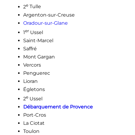
e
2
Tulle
Argenton-sur-Creuse
Oradour-sur-Glane
er
1
Ussel
Saint-Marcel
Saffré
Mont Gargan
Vercors
Penguerec
Lioran
Égletons
e
2
Ussel
Débarquement de Provence
Port-Cros
La Ciotat
Toulon