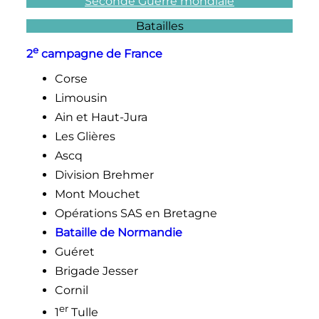
Seconde Guerre mondiale
Batailles
e
2
campagne de France
Corse
Limousin
Ain et Haut-Jura
Les Glières
Ascq
Division Brehmer
Mont Mouchet
Opérations SAS en Bretagne
Bataille de Normandie
Guéret
Brigade Jesser
Cornil
er
1
Tulle