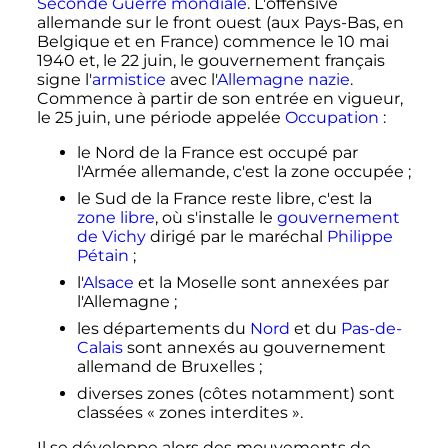
Seconde Guerre mondiale
. L'offensive
allemande sur le front ouest (aux Pays-Bas, en
Belgique et en France) commence le
10 mai
1940
et, le
22 juin
, le gouvernement français
signe l'
armistice
avec l'
Allemagne nazie
.
Commence à partir de son entrée en vigueur,
le
25 juin
, une période appelée
Occupation
:
le Nord de la France est occupé par
l'Armée allemande, c'est la zone occupée
;
le Sud de la France reste libre, c'est la
zone libre
, où s'installe le
gouvernement
de Vichy
dirigé par le maréchal
Philippe
Pétain
;
l'
Alsace
et la Moselle sont annexées par
l'Allemagne
;
les départements du
Nord
et du
Pas-de-
Calais
sont annexés au gouvernement
allemand de Bruxelles
;
diverses zones (côtes notamment) sont
classées «
zones interdites
».
Il se développe alors des mouvements de