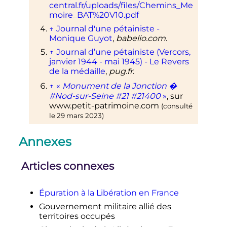
central.fr/uploads/files/Chemins_Me
moire_BAT%20V10.pdf
↑
Journal d'une pétainiste -
Monique Guyot
,
babelio.com
.
↑
Journal d’une pétainiste (Vercors,
janvier 1944 - mai 1945) - Le Revers
de la médaille
,
pug.fr
.
↑
«
Monument de la Jonction �
#Nod-sur-Seine #21 #21400
»
, sur
www.petit-patrimoine.com
(consulté
le
29 mars 2023
)
Annexes
Articles connexes
Épuration à la Libération en France
Gouvernement militaire allié des
territoires occupés