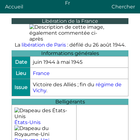
Fr
Accueil
Chercher
Libération de la France
La
libération de Paris
: défilé du 26 août 1944.
Informations générales
Date
juin 1944 à mai 1945
Lieu
France
Victoire des Alliés ; fin du
régime de
Issue
Vichy
.
Belligérants
États-Unis