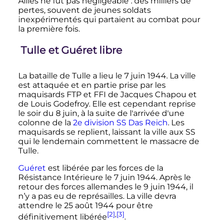
Alliés ne fut pas négligeable
: des milliers de
pertes, souvent de jeunes soldats
inexpérimentés qui partaient au combat pour
la première fois.
Tulle et Guéret libre
La bataille de Tulle a lieu le
7 juin 1944
. La ville
est attaquée et en partie prise par les
maquisards FTP et FFI de Jacques Chapou et
de Louis Godefroy. Elle est cependant reprise
le soir du 8 juin, à la suite de l'arrivée d'une
colonne de la
2e division SS Das Reich
. Les
maquisards se replient, laissant la ville aux SS
qui le lendemain commettent le massacre de
Tulle.
Guéret
est libérée par les forces de la
Résistance Intérieure le
7 juin 1944
. Après le
retour des forces allemandes le
9 juin 1944
, il
n’y a pas eu de représailles. La ville devra
attendre le
25 août 1944
pour être
[2]
,
[3]
définitivement libérée
.