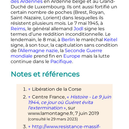
des Ardennes
en Ardenne belge et au Grand-
Duché de Luxembourg. Ils ont aussi fortifié un
certain nombre de poches (Brest, Royan,
Saint-Nazaire, Lorient) dans lesquelles ils
résistent plusieurs mois. Le
7 mai 1945
, à
Reims
, le général allemand
Jodl
signe les
termes d’une reddition inconditionnelle. Le
lendemain, le
8 mai
, à
Berlin
le maréchal
Keitel
signe, à son tour, la capitulation sans condition
de l’
Allemagne nazie
, la
Seconde Guerre
mondiale
prend fin en
Europe
mais la lutte
continue dans le
Pacifique
.
Notes et références
↑
Libération de la Corse
↑
Centre
France
,
«
Histoire - Le 9 juin
1944, ce jour où Guéret évita
l'extermination
»
, sur
www.lamontagne.fr
,
7 juin 2019
(consulté le
29 mars 2023
)
↑
http://www.resistance-massif-