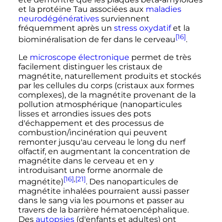
et la protéine Tau associées aux
maladies
neurodégénératives
surviennent
fréquemment après un
stress oxydatif
et la
[16]
biominéralisation de fer dans le cerveau
.
Le
microscope électronique
permet de très
facilement distinguer les cristaux de
magnétite, naturellement produits et stockés
par les cellules du corps (cristaux aux formes
complexes), de la magnétite provenant de la
pollution atmosphérique (nanoparticules
lisses et arrondies issues des pots
d'échappement et des processus de
combustion/incinération qui peuvent
remonter jusqu'au cerveau le long du nerf
olfactif, en augmentant la concentration de
magnétite dans le cerveau et en y
introduisant une forme anormale de
[16]
,
[21]
magnétite)
. Des nanoparticules de
magnétite inhalées pourraient aussi passer
dans le sang via les poumons et passer au
travers de la barrière hématoencéphalique.
Des
autopsies
(d'enfants et adultes) ont