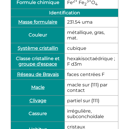
2+
3+
Formule chimique
Fe
Fe
O
2
4
Identification
Masse formulaire
231.54 uma
métallique, gras,
Couleur
mat.
Système cristallin
cubique
Classe cristalline et
hexakisoctaédrique ;
groupe d'espace
F d3m
Réseau de Bravais
faces centrées F
macle sur {111} par
Macle
contact
Clivage
partiel sur {111}
irrégulière,
Cassure
subconchoïdale
cristaux