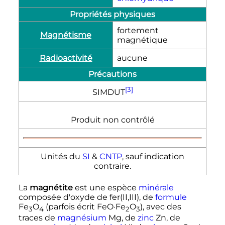
Propriétés physiques
fortement
Magnétisme
magnétique
Radioactivité
aucune
Précautions
[3]
SIMDUT
Produit non contrôlé
Unités du
SI
&
CNTP
, sauf indication
contraire.
La
magnétite
est une espèce
minérale
composée d'oxyde de fer(II,III), de
formule
Fe
O
(parfois écrit
FeO·Fe
O
), avec des
3
4
2
3
traces de
magnésium
Mg, de
zinc
Zn, de