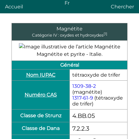
Fr
Accueil
Chercher
Magnétite
[1]
Catégorie
IV
: oxydes et hydroxydes
Magnétite et pyrite - Italie.
Général
Nom IUPAC
tétraoxyde de trifer
1309-38-2
(magnétite)
Numéro CAS
1317-61-9
(tétraoxyde
de trifer)
4.BB.05
Classe de Strunz
7.2.2.3
Classe de Dana