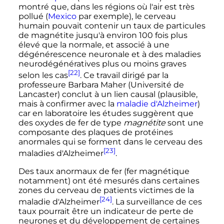
montré que, dans les régions où l'air est très
pollué (
Mexico
par exemple), le cerveau
humain pouvait contenir un taux de particules
de magnétite jusqu'à environ 100 fois plus
élevé que la normale, et associé à une
dégénérescence neuronale et à des maladies
neurodégénératives plus ou moins graves
[22]
selon les cas
. Ce travail dirigé par la
professeure Barbara Maher (Université de
Lancaster) conclut à un lien causal (plausible,
mais à confirmer avec la
maladie d'Alzheimer
)
car en laboratoire les études suggèrent que
des oxydes de fer de type
magnétite
sont une
composante des plaques de protéines
anormales qui se forment dans le cerveau des
[23]
maladies d'Alzheimer
.
Des taux anormaux de fer (fer magnétique
notamment) ont été mesurés dans certaines
zones du cerveau de patients victimes de la
[24]
maladie d'Alzheimer
. La surveillance de ces
taux pourrait être un indicateur de perte de
neurones et du développement de certaines