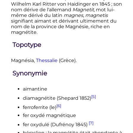
Wilhelm Karl Ritter von Haidinger en 1845
; son
nom dérive de l'allemand
Magnetit
, mot lui-
même dérivé du latin
magnes, magnetis
signifiant aimant et dérivant ultimement du
nom de la province de Magnésie, riche en
magnétite.
Topotype
Magnésia,
Thessalie
(Grèce).
Synonymie
aimantine
[5]
diamagnétite (Shepard 1852)
[6]
ferroferrite (le)
fer oxydé magnétique
[7]
fer oxydulé (Dufrénoy 1845)
héraclion
: la magnétite était abondante à