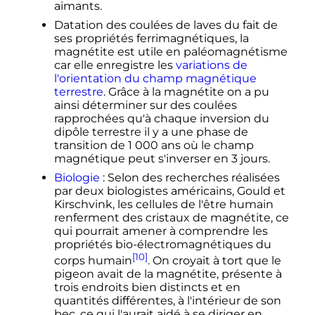
aimants.
Datation des coulées de laves du fait de
ses propriétés ferrimagnétiques, la
magnétite est utile en paléomagnétisme
car elle enregistre les
variations de
l'orientation du champ magnétique
terrestre
. Grâce à la magnétite on a pu
ainsi déterminer sur des coulées
rapprochées qu'à chaque inversion du
dipôle terrestre il y a une phase de
transition de
1 000 ans
où le champ
magnétique peut s'inverser en
3 jours
.
Biologie
: Selon des recherches réalisées
par deux biologistes américains, Gould et
Kirschvink, les cellules de l'être humain
renferment des cristaux de magnétite, ce
qui pourrait amener à comprendre les
propriétés bio-électromagnétiques du
[10]
corps humain
. On croyait à tort que le
pigeon avait de la magnétite, présente à
trois endroits bien distincts et en
quantités différentes, à l'intérieur de son
bec, ce qui l'aurait aidé à se diriger en