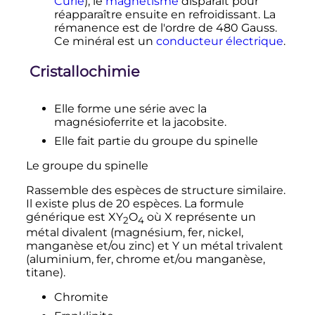
Curie
), le
magnétisme
disparaît pour
réapparaître ensuite en refroidissant. La
rémanence est de l'ordre de
480 Gauss
.
Ce minéral est un
conducteur électrique
.
Cristallochimie
Elle forme une série avec la
magnésioferrite et la jacobsite.
Elle fait partie du groupe du spinelle
Le groupe du spinelle
Rassemble des espèces de structure similaire.
Il existe plus de
20 espèces
. La formule
générique est XY
O
où X représente un
2
4
métal divalent (magnésium, fer, nickel,
manganèse et/ou zinc) et Y un métal trivalent
(aluminium, fer, chrome et/ou manganèse,
titane).
Chromite