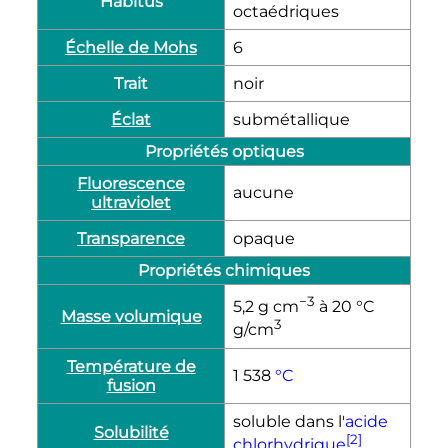
Habitus
octaédriques
Échelle de Mohs
6
Trait
noir
Éclat
submétallique
Propriétés optiques
Fluorescence
aucune
ultraviolet
Transparence
opaque
Propriétés chimiques
−3
5,2
g cm
à
20
°C
Masse volumique
3
g/cm
Température de
1 538
°C
fusion
soluble dans l'
acide
Solubilité
[2]
chlorhydrique