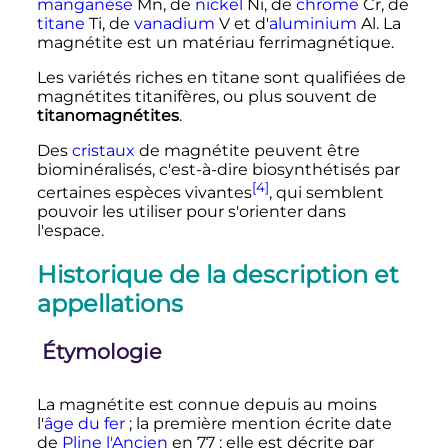
manganèse
Mn, de
nickel
Ni, de
chrome
Cr, de
titane
Ti, de
vanadium
V et d'
aluminium
Al. La
magnétite est un matériau ferrimagnétique.
Les variétés riches en titane sont qualifiées de
magnétites titanifères, ou plus souvent de
titanomagnétites
.
Des
cristaux
de magnétite peuvent être
biominéralisés, c'est-à-dire biosynthétisés par
[4]
certaines espèces vivantes
, qui semblent
pouvoir les utiliser pour s'orienter dans
l'espace.
Historique de la description et
appellations
Étymologie
La magnétite est connue depuis au moins
l'
âge du fer
; la première mention écrite date
de
Pline l'Ancien
en 77
; elle est décrite par