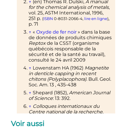
↑
(en)
Thomas R. Dulski,
A manual
for the chemical analysis of metals
,
vol.
25, ASTM International,
1996
,
251
p.
,
(
ISBN
0-8031-2066-4
,
lire en ligne
)
p.
71
↑
«
Oxyde de fer noir
» dans la base
de données de produits chimiques
Reptox
de la CSST (organisme
québécois responsable de la
sécurité et de la santé au travail),
consulté le 24 avril 2009
↑
Lowenstam HA (1962)
Magnetite
in denticle capping in recent
chitons (Polyplacophora)
. Bull. Geol.
Soc. Am. 13 , 435-438
↑
Shepard (1852),
American Journal
of Science
: 13: 392.
↑
Colloques internationaux du
Centre national de la recherche
,
Numéro 27 Par Centre national de
Voir aussi
la recherche scientifique (France)
p.
80
1950