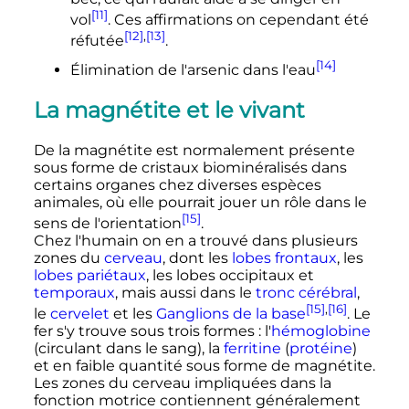
[11]
vol
. Ces affirmations on cependant été
[12]
,
[13]
réfutée
.
[14]
Élimination de l'arsenic dans l'eau
La magnétite et le vivant
De la magnétite est normalement présente
sous forme de cristaux biominéralisés dans
certains organes chez diverses espèces
animales, où elle pourrait jouer un rôle dans le
[15]
sens de l'orientation
.
Chez l'humain on en a trouvé dans plusieurs
zones du
cerveau
, dont les
lobes frontaux
, les
lobes pariétaux
, les lobes occipitaux et
temporaux
, mais aussi dans le
tronc cérébral
,
[15]
,
[16]
le
cervelet
et les
Ganglions de la base
. Le
fer s'y trouve sous trois formes
: l'
hémoglobine
(circulant dans le sang), la
ferritine
(
protéine
)
et en faible quantité sous forme de magnétite.
Les zones du cerveau impliquées dans la
fonction motrice contiennent généralement