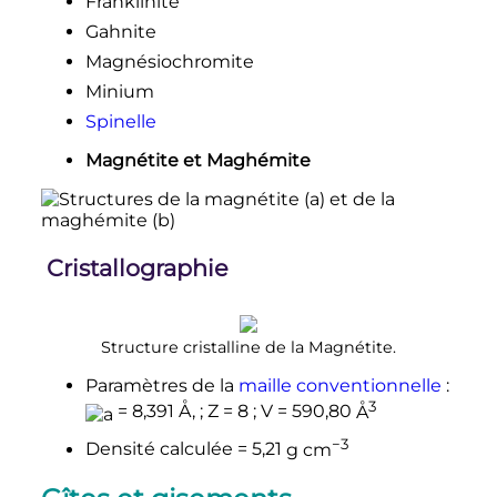
Franklinite
Gahnite
Magnésiochromite
Minium
Spinelle
Magnétite et Maghémite
Cristallographie
Structure cristalline de la Magnétite.
Paramètres de la
maille conventionnelle
:
3
=
8,391
Å
,
; Z = 8
; V =
590,80
Å
−3
Densité calculée =
5,21
g cm