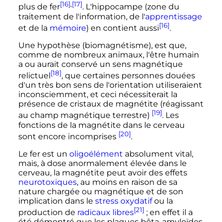
[16]
,
[17]
plus de fer
. L'hippocampe (zone du
traitement de l'information, de l'
apprentissage
[16]
et de la
mémoire
) en contient aussi
.
Une hypothèse (biomagnétisme), est que,
comme de nombreux animaux, l'être humain
a ou aurait conservé un sens magnétique
[18]
relictuel
, que certaines personnes douées
d'un très bon sens de l'orientation utiliseraient
inconsciemment, et ceci nécessiterait la
présence de cristaux de magnétite (réagissant
[19]
au champ magnétique terrestre)
. Les
fonctions de la magnétite dans le cerveau
[20]
sont encore incomprises
.
Le fer est un
oligoélément
absolument vital,
mais, à dose anormalement élevée dans le
cerveau, la magnétite peut avoir des effets
neurotoxiques
, au moins en raison de sa
nature chargée ou magnétique et de son
implication dans le
stress oxydatif
ou la
[21]
production de
radicaux libres
; en effet il a
été démontré que les plaques bêta-amyloïdes