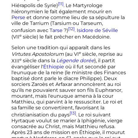
[11]
Hiérapolis de Syrie)
. Le Martyrologe
hiéronymien le fait également mourir en
Perse
et donne comme lieu de sa sépulture la
ville de Tarrium (Tarsium ou Tarseum,
[12]
confusion avec
Tarse
?)
.
Isidore de Séville
e
(
VII
siècle
) le fait prêcher en Macédoine.
Selon une tradition qui apparaît dans les
e
Virtutes Apostolorum
(au
VI
siècle
, reprise au
e
XIII
siècle
dans la
Légende dorée
), il partit
évangéliser l'
Éthiopie
où il fut secondé par
l'eunuque de la reine (le ministre des Finances
baptisé dont parle le diacre Philippe). Deux
sorciers Zaroès et Arfaxar annoncèrent au roi
qu'ils ne pouvaient sauver son fils Euphranor,
mourant, mais l'eunuque amena à la cour
Matthieu, qui parvint à le ressusciter. Le roi et
sa famille se convertirent, favorisant la
[13]
christianisation du pays
. Le roi suivant
Hyrtaque voulut se marier à Iphigénie, vierge
consacrée au Christ, mais Matthieu refusa.
Après 23 ans de mission en Éthiopie, il mourut