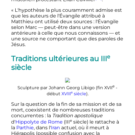
«
L'hypothèse la plus couramment admise est
que les auteurs de l'Évangile attribué à
Matthieu ont utilisé deux sources
: l'Évangile
selon Marc
—
peut-être dans une version
antérieure à celle que nous connaissons
—
et
une source ne comportant que des paroles de
Jésus.
e
Traditions ultérieures au
III
siècle
e
Sculpture par Johann Georg Libigo (fin
XVII
-
e
début
XVIII
siècle
).
Sur la question de la fin de sa mission et de sa
mort, coexistent de nombreuses traditions
concurrentes
: la
Tradition apostolique
e
d'
Hippolyte de Rome
(
III
siècle
) le rattache à
la
Parthie
, dans l'
Iran
actuel, où il meurt à
Hiérapolis (possible confusion avec la