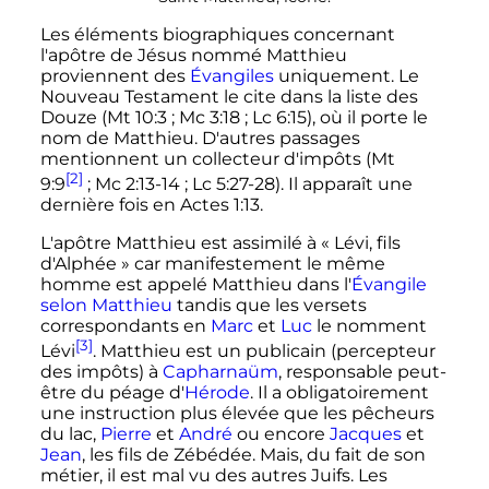
Les éléments biographiques concernant
l'apôtre de Jésus nommé Matthieu
proviennent des
Évangiles
uniquement. Le
Nouveau Testament le cite dans la liste des
Douze (Mt 10:3
; Mc 3:18
; Lc 6:15), où il porte le
nom de Matthieu. D'autres passages
mentionnent un collecteur d'impôts (Mt
[2]
9:9
; Mc 2:13-14
; Lc 5:27-28). Il apparaît une
dernière fois en Actes 1:13.
L'apôtre Matthieu est assimilé à «
Lévi, fils
d'Alphée
» car manifestement le même
homme est appelé Matthieu dans l'
Évangile
selon Matthieu
tandis que les versets
correspondants en
Marc
et
Luc
le nomment
[3]
Lévi
. Matthieu est un publicain (percepteur
des impôts) à
Capharnaüm
, responsable peut-
être du péage d'
Hérode
. Il a obligatoirement
une instruction plus élevée que les pêcheurs
du lac,
Pierre
et
André
ou encore
Jacques
et
Jean
, les fils de Zébédée. Mais, du fait de son
métier, il est mal vu des autres Juifs. Les