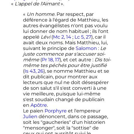
«
L'appel de l'Aimant
».
«
Un homme
. Par respect, par
déférence à l'égard de Matthieu, les
autres évangélistes n'ont pas voulu
lui donner de nom habituel ; ils l'ont
appelé
Lévi
(
Mc 2, 14
;
Lc 5, 27
), car il
avait deux noms. Mais Matthieu, lui,
suivant le principe de
Salomon
:
Le
juste commence par s'accuser soi-
même
(
Pr 18, 17
), et cet autre :
Dis toi-
même tes péchés pour être justifié
(
Is 43, 26
), se nomme Matthieu et se
dit publicain, pour montrer aux
lecteurs que nul ne doit désespérer
de son salut s'il s'est converti à une
vie meilleure, puisque lui-même
s'est soudain changé de publicain
en
Apôtre
.
Le païen
Porphyre
et l'empereur
Julien
dénoncent, dans ce passage,
soit les "gaucheries" d'un historien
"mensonger", soit la "sottise" de
ceux qui ont aussitôt suivi le