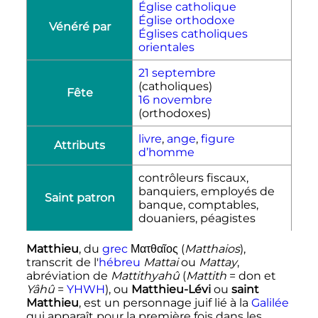
Église catholique
Église orthodoxe
Vénéré par
Églises catholiques
orientales
21 septembre
(catholiques)
Fête
16 novembre
(orthodoxes)
livre
,
ange
,
figure
Attributs
d’homme
contrôleurs fiscaux,
banquiers, employés de
Saint patron
banque, comptables,
douaniers,
péagistes
Matthieu
, du
grec
Ματθαῖος
(
Matthaios
)
,
transcrit de l'
hébreu
Mattai
ou
Mattay
,
abréviation de
Mattithyahû
(
Mattith
= don et
Yâhû
=
YHWH
), ou
Matthieu-Lévi
ou
saint
Matthieu
, est un personnage juif lié à la
Galilée
qui apparaît pour la première fois dans les