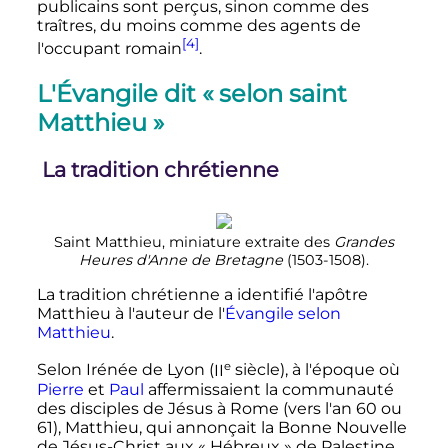
publicains sont perçus, sinon comme des
traîtres, du moins comme des agents de
[4]
l'occupant romain
.
L'Évangile dit «
selon saint
Matthieu
»
La tradition chrétienne
Saint Matthieu, miniature extraite des
Grandes
Heures d'Anne de Bretagne
(1503-1508).
La tradition chrétienne a identifié l'apôtre
Matthieu à l'auteur de l'
Évangile selon
Matthieu
.
e
Selon Irénée de Lyon (
II
siècle
), à l'époque où
Pierre
et
Paul
affermissaient la communauté
des disciples de Jésus à Rome (vers l'an 60 ou
61), Matthieu, qui annonçait la Bonne Nouvelle
de Jésus-Christ aux «
Hébreux
» de Palestine