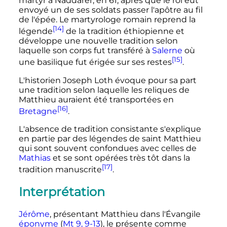
martyr à Naddarer, en 61, après que le roi eut
envoyé un de ses soldats passer l'apôtre au fil
de l'épée. Le martyrologe romain reprend la
[14]
légende
de la tradition éthiopienne et
développe une nouvelle tradition selon
laquelle son corps fut transféré à
Salerne
où
[15]
une basilique fut érigée sur ses restes
.
L'historien Joseph Loth évoque pour sa part
une tradition selon laquelle les reliques de
Matthieu auraient été transportées en
[16]
Bretagne
.
L'absence de tradition consistante s'explique
en partie par des légendes de saint Matthieu
qui sont souvent confondues avec celles de
Mathias
et se sont opérées très tôt dans la
[17]
tradition manuscrite
.
Interprétation
Jérôme
, présentant Matthieu dans l'Évangile
éponyme
(
Mt 9, 9-13
), le présente comme