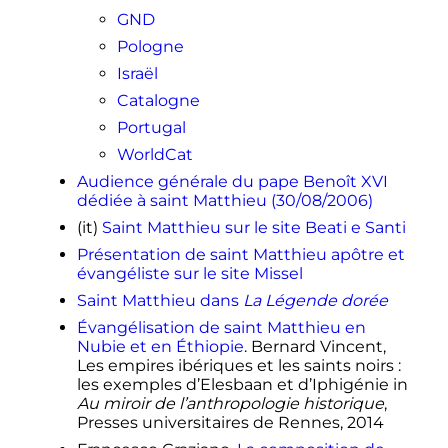
↑
Joseph Loth,
«
Origine de la
GND
légende
»
, persee.fr
Pologne
↑
Louis Leloir,
Écrits apocryphes sur
Israël
les apôtres
, Brepols,
1986
,
p.
193
Catalogne
↑
«
Saint Matthieu
»
, sur
Portugal
nominis.cef.fr
WorldCat
Audience générale du pape Benoît XVI
dédiée à saint Matthieu (30/08/2006)
(it)
Saint Matthieu sur le site Beati e Santi
Présentation de saint Matthieu apôtre et
évangéliste sur le site Missel
Saint Matthieu dans
La Légende dorée
Évangélisation de saint Matthieu en
Nubie et en Éthiopie
. Bernard Vincent,
Les empires ibériques et les saints noirs :
les exemples d’Elesbaan et d’Iphigénie in
Au miroir de l’anthropologie historique
,
Presses universitaires de Rennes, 2014