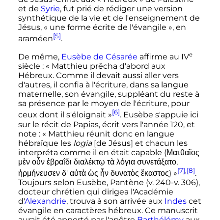
et de
Syrie
, fut prié de rédiger une version
synthétique de la vie et de l'enseignement de
Jésus, «
une forme écrite de l'évangile
», en
[5]
araméen
.
e
De même,
Eusèbe de Césarée
affirme au
IV
siècle
:
« Matthieu prêcha d'abord aux
Hébreux. Comme il devait aussi aller vers
d'autres, il confia à l'écriture, dans sa langue
maternelle, son évangile, suppléant du reste à
sa présence par le moyen de l'écriture, pour
[6]
ceux dont il s'éloignait »
. Eusèbe s'appuie ici
sur le récit de Papias, écrit vers l'année 120, et
note
:
« Matthieu réunit donc en langue
hébraïque les
logia
[de Jésus] et chacun les
interpréta comme il en était capable (
Ματθαῖος
μὲν οὖν ἑβραΐδι διαλέκτῳ τὰ λόγια συνετάξατο,
[7]
,
[8]
ἡρμήνευσεν δ' αὐτὰ ὡς ἧν δυνατὸς ἕκαστος
) »
.
Toujours selon Eusèbe, Pantène (v. 240-v. 306),
docteur chrétien qui dirigea l'Académie
d'
Alexandrie
, trouva à son arrivée aux
Indes
cet
évangile en caractères hébreux. Ce manuscrit
aurait été apporté par l'apôtre
Barthélémy
aux