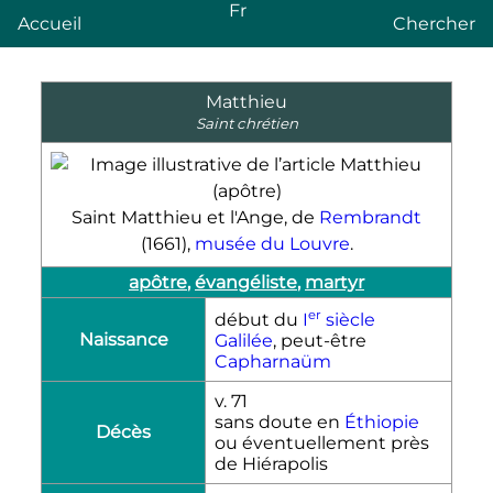
Fr
Accueil
Chercher
Matthieu
Saint chrétien
Saint Matthieu et l'Ange, de
Rembrandt
(1661),
musée du Louvre
.
apôtre
,
évangéliste
,
martyr
er
début du
I
siècle
Naissance
Galilée
, peut-être
Capharnaüm
v. 71
sans doute en
Éthiopie
Décès
ou éventuellement près
de Hiérapolis