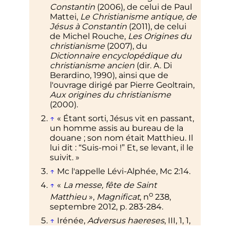
Constantin
(2006), de celui de Paul
Mattei,
Le Christianisme antique, de
Jésus à Constantin
(2011), de celui
de Michel Rouche,
Les Origines du
christianisme
(2007), du
Dictionnaire encyclopédique du
christianisme ancien
(dir. A. Di
Berardino, 1990), ainsi que de
l'ouvrage dirigé par Pierre Geoltrain,
Aux origines du christianisme
(2000).
↑
«
Étant sorti, Jésus vit en passant,
un homme assis au bureau de la
douane
; son nom était Matthieu. Il
lui dit
: “Suis-moi
!” Et, se levant, il le
suivit.
»
↑
Mc l'appelle Lévi-Alphée, Mc 2:14.
↑
«
La messe, fête de Saint
o
Matthieu
»,
Magnificat
,
n
238,
septembre 2012
,
p.
283-284
.
↑
Irénée,
Adversus haereses
, III, 1, 1,