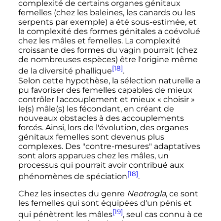
complexité de certains organes génitaux
femelles (chez les baleines, les canards ou les
serpents par exemple) a été sous-estimée, et
la complexité des formes génitales a coévolué
chez les mâles et femelles. La complexité
croissante des formes du vagin pourrait (chez
de nombreuses espèces) être l'origine même
[18]
de la diversité phallique
.
Selon cette hypothèse, la sélection naturelle a
pu favoriser des femelles capables de mieux
contrôler l'accouplement et mieux «
choisir
»
le(s) mâle(s) les fécondant, en créant de
nouveaux obstacles à des accouplements
forcés. Ainsi, lors de l'évolution, des organes
génitaux femelles sont devenus plus
complexes. Des "contre-mesures" adaptatives
sont alors apparues chez les mâles, un
processus qui pourrait avoir contribué aux
[18]
phénomènes de spéciation
.
Chez les insectes du genre
Neotrogla
, ce sont
les femelles qui sont équipées d'un pénis et
[19]
qui pénètrent les mâles
, seul cas connu à ce