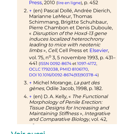
Press
,
2010
,
p.
452
(
lire en ligne
)
↑
(en)
Pascal Dollé, Andrée Dierich,
Marianne LeMeur, Thomas
Schimmang, Brigitte Schuhbaur,
Pierre Chambon et Denis Duboule,
«
Disruption of the Hoxd-13 gene
induces localized heterochrony
leading to mice with neotenic
limbs
»
,
Cell
, Cell Press et
Elsevier
,
o
vol.
75,
n
3,
5 novembre 1993
,
p.
431–
441
(
ISSN
0092-8674
et
1097-4172
,
OCLC
1792038
,
PMID
8106170
,
DOI
10.1016/0092-8674(93)90378-4
)
↑
Michel Morange,
La part des
gènes
, Odile Jacob,
1998
,
p.
182
.
↑
(en)
D. A. Kelly,
«
The Functional
Morphology of Penile Erection:
Tissue Designs for Increasing and
Maintaining Stiffness
»
,
Integrative
and Comparative Biology
,
vol.
42,
o
n
2,
2002
,
p.
216-221
.