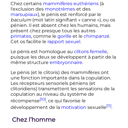
Chez certains
mammifères
euthériens
(à
l'exclusion des
monotrèmes
et des
marsupiaux
), le pénis est renforcé par le
baculum
(mot latin signifiant «
canne
»), ou os
pénien. Il est absent chez les humains, mais
présent chez presque tous les autres
primates
, comme le
gorille
et le
chimpanzé
.
Cet os facilite le
rapport sexuel
.
Le pénis est homologue au
clitoris
femelle
,
puisque les deux se développent à partir de la
même structure
embryonnaire
.
Le pénis (et le clitoris) des mammifères ont
une fonction importante dans la copulation.
Les récepteurs sensoriels péniens (et
clitoridiens) transmettent les sensations de la
copulation au niveau du système de
[10]
récompense
, ce qui favorise le
[11]
développement de la
motivation
sexuelle
.
Chez l’homme