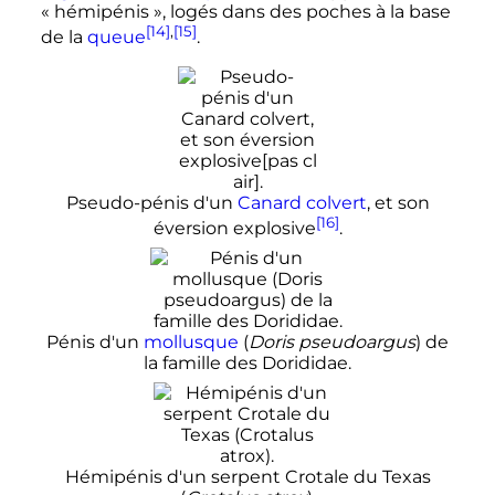
«
hémipénis
», logés dans des poches à la base
[14]
,
[15]
de la
queue
.
Pseudo-pénis d'un
Canard colvert
, et son
[16]
éversion
explosive
.
Pénis d'un
mollusque
(
Doris pseudoargus
) de
la famille des Dorididae.
Hémipénis d'un serpent Crotale du Texas