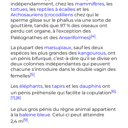
indépendamment, chez les
mammifères
, les
tortues
, les
reptiles à écailles
et les
Archosauriens
(
crocodiliens
chez qui le
sperme glisse sur le phallus via une sorte de
gouttière, tandis que 97
% des oiseaux ont
perdu cet organe, à l'exception des
[4]
Paléognathes et des
Anseriformes
)
.
La plupart des
marsupiaux
, sauf les deux
espèces les plus grandes des
kangourous
, ont
un pénis bifurqué, c’est-à-dire qu’il se divise en
deux colonnes indépendantes qui peuvent
chacune s'introduire dans le double vagin des
[5]
femelles
.
Les
éléphants
, les
tapirs
et les
dauphins
ont
[6]
,
un pénis préhensile qui facilite la copulation
[7]
,
[8]
Le plus gros pénis du règne animal appartient
à la
baleine bleue
. Celui-ci peut atteindre
[9]
2,4
m
.