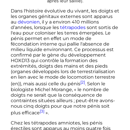
après leur saillie).
Dans l'histoire évolutive du vivant, les doigts et
les organes génitaux externes sont apparus
au
dévonien
, il y a environ 410 millions
d’années, lorsque les
tétrapodes
sont sortis de
l'eau pour coloniser les terres émergées. Le
pénis permet en effet un mode de
fécondation interne qui pallie l'absence de
milieu liquide environnant. Ce processus est
confirmé par le gène du développement
HOXD13 qui contrôle la formation des
extrémités, doigts des mains et des pieds
(organes développés lors de terrestrialisation
en lien avec le mode de locomotion terrestre
[2]
(en)
), mais aussi celle du pénis
. Selon le
biologiste Michel Morange,
« le nombre de
doigts ne serait que la conséquence de
contraintes situées ailleurs ; peut-être avons-
nous cinq doigts pour que notre pénis soit
[3]
plus efficace
»
.
Chez les tétrapodes amniotes, les pénis
érectiles sont apparus au moins quatre fois