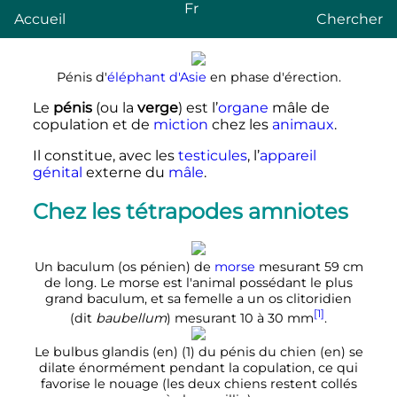
Fr
Accueil
Chercher
Pénis d'
éléphant d'Asie
en phase d'érection.
Le
pénis
(ou la
verge
) est l’
organe
mâle de
copulation et de
miction
chez les
animaux
.
Il constitue, avec les
testicules
, l’
appareil
génital
externe du
mâle
.
Chez les tétrapodes amniotes
Un baculum (os pénien) de
morse
mesurant
59
cm
de long. Le morse est l'animal possédant le plus
grand baculum, et sa femelle a un os clitoridien
[1]
(dit
baubellum
) mesurant 10 à 30 mm
.
Le bulbus glandis
(en)
(1) du pénis du chien
(en)
se
dilate énormément pendant la copulation, ce qui
favorise le nouage (les deux chiens restent collés