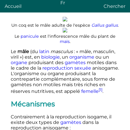
Fr
Accueil
Chercher
Un coq est le mâle adulte de l'espèce
Gallus gallus
.
Le
panicule
est l'inflorescence mâle du plant de
maïs
.
Le
mâle
(du
latin
masculus
: «
mâle, masculin,
viril
») est, en
biologie
, un
organisme
ou un
organe
produisant des
gamètes
motiles dans
le cadre de la
reproduction
sexuée
anisogame.
L'organisme ou organe produisant la
contrepartie complémentaire, sous forme de
gamètes non motiles mais très riches en
[1]
réserves nutritives, est appelé
femelle
.
Mécanismes
Contrairement à la reproduction isogame, il
existe deux types de
gamètes
dans la
reproduction anisogame
: