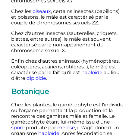
chromosomes sexuels XY.
Chez les
oiseaux
, certains insectes (papillons)
et poissons, le mâle est caractérisé par le
couple de chromosomes sexuels ZZ.
Chez d'autres insectes (sauterelles, criquets,
blattes, entre autres), le mâle est souvent
caractérisé par le non-appariement du
chromosome sexuel X.
Enfin chez d'autres animaux (hyménoptères,
coléoptères, acariens, rotifères...), le mâle est
caractérisé par le fait qu'il est
haploïde
au lieu
d'être
diploïde
.
Botanique
Chez les plantes, le gamétophyte est l'individu
ou l'organe permettant la production et la
rencontre des gamètes mâle et femelle. Le
gamétophyte étant lui-même issu d'une
spore
produite par
méiose
, il s'agit donc d'un
organisme
haploïde
. Après fécondation se