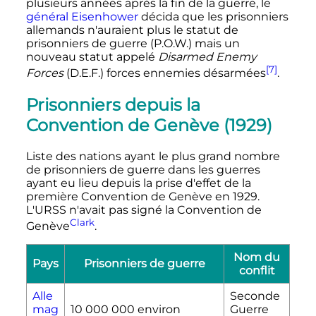
plusieurs années après la fin de la guerre, le
général Eisenhower
décida que les prisonniers
allemands n'auraient plus le statut de
prisonniers de guerre (P.O.W.) mais un
nouveau statut appelé
Disarmed Enemy
[7]
Forces
(D.E.F.) forces ennemies désarmées
.
Prisonniers depuis la
Convention de Genève (1929)
Liste des nations ayant le plus grand nombre
de prisonniers de guerre dans les guerres
ayant eu lieu depuis la prise d'effet de la
première Convention de Genève en 1929.
L'URSS n'avait pas signé la Convention de
Clark
Genève
.
Nom du
Pays
Prisonniers de guerre
conflit
Alle
Seconde
mag
10 000 000
environ
Guerre