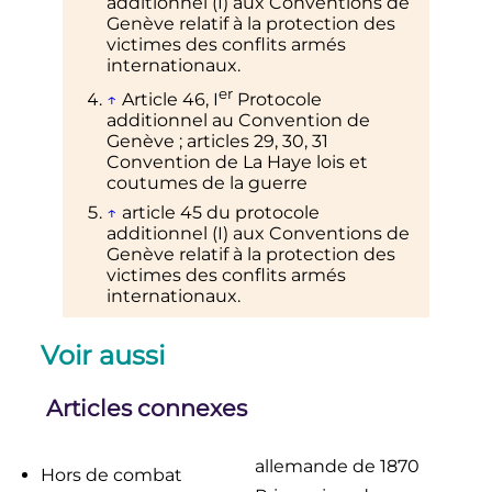
additionnel (I) aux Conventions de
Genève relatif à la protection des
victimes des conflits armés
internationaux.
er
↑
Article 46,
I
Protocole
additionnel au Convention de
Genève
; articles 29, 30, 31
Convention de La Haye lois et
coutumes de la guerre
↑
article 45 du protocole
additionnel (I) aux Conventions de
Genève relatif à la protection des
victimes des conflits armés
internationaux.
e
↑
article 84 de la
3
Convention de
Voir aussi
Genève
↑
James Becque, [Other Loss],
Toronto, 1989,
Morts pour raisons
Articles connexes
diverses
, traduction françaisse par
Catherine Ludet, Paris, Éditions de
l'AAARGH, 2004.
Crimes and
allemande de 1870
Hors de combat
Mercies
: the Fate of German