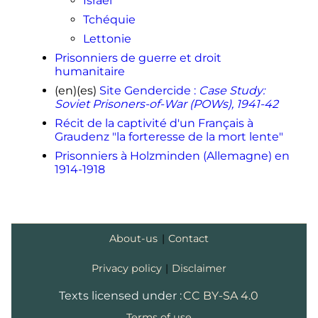
Israël
Tchéquie
Lettonie
Prisonniers de guerre et droit
humanitaire
(en)
(es)
Site Gendercide :
Case Study:
Soviet Prisoners-of-War (POWs), 1941-42
Récit de la captivité d'un Français à
Graudenz "la forteresse de la mort lente"
Prisonniers à Holzminden (Allemagne) en
1914-1918
About-us
|
Contact
Privacy policy
|
Disclaimer
Texts licensed under :
CC BY-SA 4.0
Terms of use