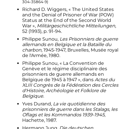
304-35864-9
)
Richard D. Wiggers, «
The United States
and the Denial of Prisoner of War (POW)
Status at the End of the Second World
War
»,
Militärgeschichtliche Mitteilungen
,
52 (1993),
p.
91-94
.
Philippe Sunou,
Les Prisonniers de guerre
allemands en Belgique et la Bataille du
charbon
, 1945-1947, Bruxelles, Musée royal
de l'Armée, 1980.
Philippe Sunou, «
La Convention de
Genève et le régime disciplinaire des
prisonniers de guerre allemands en
Belgique de 1945 à 1947
», dans
Actes du
XLIII Congrès de la Fédération des Cercles
d'Histoire, Archéologie et Folklore de
Belgique
.
Yves Durand,
La vie quotidienne des
prisonniers de guerre dans les Stalags, les
Oflags et les Kommandos 1939-1945
,
Hachette, 1987.
Hermann Jung,
Die deutschen