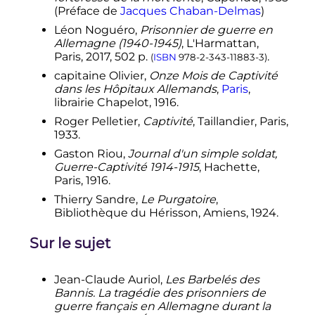
(Préface de
Jacques Chaban-Delmas
)
Léon Noguéro,
Prisonnier de guerre en
Allemagne (1940-1945)
, L'Harmattan,
Paris, 2017, 502 p.
.
(
ISBN
978-2-343-11883-3
)
capitaine
Olivier
,
Onze Mois de Captivité
dans les Hôpitaux Allemands
,
Paris
,
librairie Chapelot,
1916
.
Roger Pelletier,
Captivité
, Taillandier, Paris,
1933.
Gaston Riou,
Journal d'un simple soldat,
Guerre-Captivité 1914-1915
, Hachette,
Paris, 1916.
Thierry Sandre,
Le Purgatoire
,
Bibliothèque du Hérisson, Amiens, 1924.
Sur le sujet
Jean-Claude Auriol,
Les Barbelés des
Bannis. La tragédie des prisonniers de
guerre français en Allemagne durant la