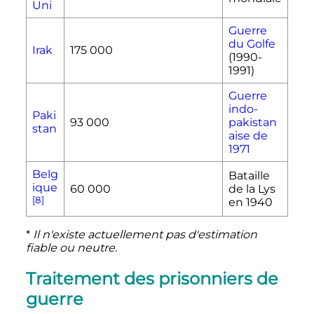
Uni
Guerre
du Golfe
Irak
175 000
(1990-
1991)
Guerre
indo-
Paki
93 000
pakistan
stan
aise de
1971
Belg
Bataille
ique
60 000
de la Lys
[8]
en 1940
*
Il n'existe actuellement pas d'estimation
fiable ou neutre.
Traitement des prisonniers de
guerre