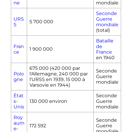
ne
mondiale
Seconde
URS
Guerre
5 700 000
S
mondiale
(total)
Bataille
Fran
de
1 900 000
ce
France
en 1940
675 000
(
420 000
par
Seconde
Polo
l'Allemagne,
240 000
par
Guerre
gne
l'URSS en 1939,
15 000
à
mondiale
Varsovie en 1944)
État
Seconde
s-
130 000
environ
Guerre
Unis
mondiale
Roy
Seconde
aum
172 592
Guerre
e-
mondiale