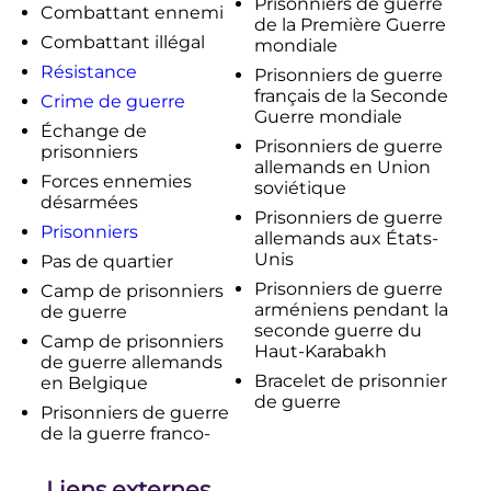
Prisonniers de guerre
Combattant ennemi
Civilians Under Allied Occupation,
de la Première Guerre
1944-1950
[Crimes et pitié
: le sort
Combattant illégal
mondiale
des civils allemands sous
Résistance
Prisonniers de guerre
l’occupation alliée, 1944-1950]
français de la Seconde
Crime de guerre
↑
Les prisonniers de guerre de
Guerre mondiale
l'
armée belge
maintenus en
Échange de
Prisonniers de guerre
Allemagne furent exclusivement
prisonniers
allemands en Union
wallons sauf les officiers et sous-
Forces ennemies
soviétique
officiers d'active flamands.
désarmées
Prisonniers de guerre
↑
«
Bases de données de Droit
Prisonniers
allemands aux États-
international humanitaire,
Unis
Réglement Art.6
»
, sur
ihl-
Pas de quartier
databases.icrc.org
(consulté le
27 juillet
Prisonniers de guerre
Camp de prisonniers
2023
)
arméniens pendant la
de guerre
seconde guerre du
↑
Verchot M (2013)
Le lent retour au
Camp de prisonniers
Haut-Karabakh
pays des prisonniers allemands
de guerre allemands
capturés par l’armée française (1918-
Bracelet de prisonnier
en Belgique
1920)
. Revue d’Alsace, (139), 219-234.
de guerre
Prisonniers de guerre
↑
Laurent Quisefit, "Captures,
de la guerre franco-
routines et propagandes
: Les
prisonniers de guerre Alliés dans la
Liens externes
o