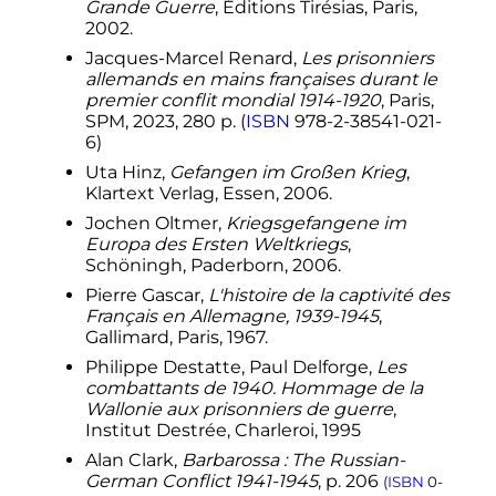
Grande Guerre
, Éditions Tirésias, Paris,
2002.
Jacques-Marcel Renard,
Les prisonniers
allemands en mains françaises durant le
premier conflit mondial 1914-1920
, Paris,
SPM, 2023, 280 p. (
ISBN
978-2-38541-021-
6)
Uta Hinz,
Gefangen im Großen Krieg
,
Klartext Verlag, Essen, 2006.
Jochen Oltmer,
Kriegsgefangene im
Europa des Ersten Weltkriegs
,
Schöningh, Paderborn, 2006.
Pierre Gascar,
L'histoire de la captivité des
Français en Allemagne, 1939-1945
,
Gallimard, Paris, 1967.
Philippe Destatte, Paul Delforge,
Les
combattants de 1940. Hommage de la
Wallonie aux prisonniers de guerre
,
Institut Destrée, Charleroi, 1995
Alan Clark,
Barbarossa
: The Russian-
German Conflict 1941-1945
,
p.
206
(
ISBN
0-