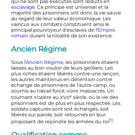
qui ne sont pas exécutés sont réduits en
esclavage
. Ce principe est universel et la
majorité des prisonniers ont donc la vie sauve
au regard de leur valeur économique. Les
vaincus aux combats constituent ainsi le
principal pourvoyeur d'esclaves de l'
Empire
romain
durant la totalité de son existence.
Ancien Régime
Sous l'
Ancien Régime
, les prisonniers étaient
laissés au bon vouloir de leurs geôliers. Les
plus riches étaient libérés contre une rançon,
les autres maintenus en détention contre
échange de prisonniers de l'autre camp, ou
soumis au travail forcé, voire massacrés. Un
e
tournant s'opère au
XVII
siècle
, où la vie des
prisonniers est de plus en plus respectée. Les
soldats capturés sont soit échangés, soit
libérés sur parole, soit
retournés
en leur
[1]
proposant de rejoindre les armées du roi
.
Qualification comme