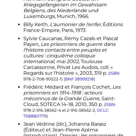
Kriegsgefangenen im Gewahrsam
Belgiens, des Niederlande und
Luxemburgs
, Munich, 1966.
Billy Keith,
L'aumonier de l'enfer
, Éditions
France-Empire, Paris, 1973
Sylvie
Caucanas
, Rémy
Cazals
et Pascal
Payen,
Les prisonniers de guerre dans
l'histoire contacts entre peuples et
cultures : cinquième colloque
international, mai 2002
, Toulouse
Carcassonne, Privat Les Audois,
coll.
«
Regards sur l'histoire »,
2003
, 319
p.
(
ISBN
978-2-708-90522-1
)
(
BNF
38999218
)
Frédéric
Médard
et François
Cochet
,
Les
prisonniers en 1914-1918 : acteurs
méconnus de la Grande Guerre
, Saint-
Cloud, SOTECA 14-18,
2010
, 350
p.
(
ISBN
978-2-916-38562-4
et
2-916-38562-2
,
OCLC
758880779
)
Jean
Védrine
(
dir.
), Johanna
Barasz
(Éditeur) et Jean-Pierre
Azéma
(introduction),
Dossier : les prisonniers de