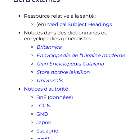
Guerre de Corée", Atelier
n
14
, Les
prisonniers de Guerre dans l’Asie
e
e
orientale du
XX
siècle
,
3
Congrès
Ressource relative à la santé
:
du Réseau Asie, 26 septembre 2007
,
(en)
Medical Subject Headings
(Laurent Quisefit, UMR 8173 Chine-
Corée-Japon (CNRS-EHESS),
Notices dans des dictionnaires ou
Association française pour l’étude
encyclopédies généralistes
:
de la Corée).
Britannica
↑
Clausewitz, De la guerre, Livre 1
Encyclopédie de l'Ukraine moderne
chapitre 1, Qu'est-ce que la guerre?
3. Utilisation maximale de la force
Gran Enciclopèdia Catalana
Store norske leksikon
Universalis
Notices d'autorité
:
BnF
(
données
)
LCCN
GND
Japon
Espagne