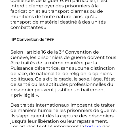
opérations de la guerre. En particulier, il est
interdit d'employer des prisonniers à la
fabrication et au transport d'armes ou de
munitions de toute nature, ainsi qu'au
transport de matériel destiné à des unités
combattantes »
.
e
III
Convention de 1949
e
Selon l'article 16 de la
3
Convention de
Genève, les prisonniers de guerre doivent tous
être traités de la même manière par la
Puissance détentrice, sans aucune distinction
de race, de nationalité, de religion, d'opinions
politiques. Cela dit le grade, le sexe, l'âge, l'état
de santé ou les aptitudes professionnelles du
prisonnier peuvent justifier un traitement
«
privilégié
».
Des traités internationaux imposent de traiter
de manière humaine les prisonniers de guerre.
Ils s'appliquent dès la capture des prisonniers
jusqu'à leur libération ou leur rapatriement.
Les articles 13 et 14 interdisent la
torture
des