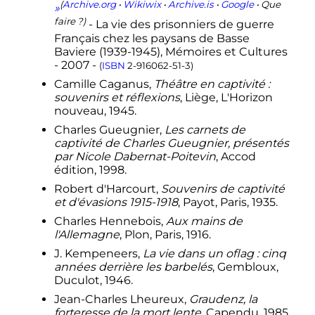
(
Archive.org
•
Wikiwix
•
Archive.is
•
Google
• Que
»
faire ?)
- La vie des prisonniers de guerre
Français chez les paysans de Basse
Baviere (1939-1945), Mémoires et Cultures
- 2007 -
(
ISBN
2-916062-51-3
)
Camille Caganus,
Théâtre en captivité
:
souvenirs et réflexions
, Liège, L'Horizon
nouveau, 1945.
Charles Gueugnier,
Les carnets de
captivité de Charles Gueugnier, présentés
par Nicole Dabernat-Poitevin
, Accod
édition, 1998.
Robert d'Harcourt,
Souvenirs de captivité
et d'évasions 1915-1918
, Payot, Paris, 1935.
Charles Hennebois,
Aux mains de
l'Allemagne
, Plon, Paris, 1916.
J. Kempeneers,
La vie dans un oflag
: cinq
années derrière les barbelés
, Gembloux,
Duculot, 1946.
Jean-Charles Lheureux,
Graudenz, la
forteresse de la mort lente
, Capendu, 1985