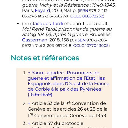
guerre, Vichy et la Résistance : 1940-1945
,
Paris,
Fayard
,
2013
, 931
p.
(
ISBN
978-2-213-
66627-3
et
2-213-66627-X
,
OCLC
866572232
)
(en)
Jacques
Tardi
et Jean-Luc
Ruault
,
Moi René Tardi, prisonnier de guerre au
Stalag IIB. [3], Après la guerre
, Bruxelles,
Casterman
,
2018
, 158
p.
(
ISBN
978-2-203-
09724-7
et
2-203-09724-8
,
OCLC
1077043005
)
Notes et références
↑
Yann Lagadec
: Prisonniers de
guerre et affirmation de l’État
: les
Espagnols dans l’Ouest de la France
de Corbie à la paix des Pyrénées
(1636-1659)
e
↑
Article 33 de la
3
Convention de
Genève et les articles 26 et 28 de la
re
1
Convention de Genève de 1949.
↑
Article 47 du protocole