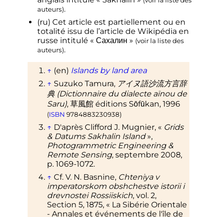
(
voir la liste des
.
auteurs
)
(ru)
Cet article est partiellement ou en
totalité issu de l’article de Wikipédia en
russe intitulé
«
Сахалин
»
(
voir la liste des
.
auteurs
)
↑
(en)
Islands by land area
↑
Suzuko Tamura
,
アイヌ語沙流方言辞
典 (Dictionnaire du dialecte aïnou de
Saru)
, 草風館 éditions Sōfūkan,
1996
(
ISBN
9784883230938
)
↑
D'après
Clifford J. Mugnier, «
Grids
& Datums Sakhalin Island
»,
Photogrammetric Engineering &
Remote Sensing
,
septembre 2008
,
p.
1069-1072
.
↑
Cf.
V. N. Basnine,
Chteniya v
imperatorskom obshchestve istorii i
drevnostei Rossiiskich
,
vol.
2,
Section 5,
1875
, «
La Sibérie Orientale
- Annales et événements de l'île de