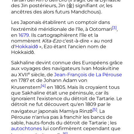
des Jin postérieurs, Jin (
金
) signifiant
or
, les
ancêtres des alors futurs Mandchous).
Les Japonais établirent un comptoir dans
[3]
l'extrémité méridionale de l'île, à Ootomari
,
en
1679
. Ils cartographièrent l'île et la
nommèrent
Kita-Ezo
c'est-à-dire «
au nord
d'
Hokkaidō
», Ezo étant l'ancien nom de
Hokkaidō.
Sakhaline devint connue des Européens grâce
aux voyages des navigateurs Ivan Moskvitine
e
au
XVII
siècle
, de
Jean-François de La Pérouse
en 1787 et de Johann Adam von
[4]
Krusenstern
en 1805. Mais ils croyaient tous
que Sakhaline était une péninsule, car ils
ignoraient l'existence du détroit de Tartarie. Le
détroit ne fut découvert qu'en 1809 par le
[5]
navigateur japonais Mamiya Rinzō
. La
Pérouse n'arriva pas à franchir les bancs de
sable, hauts-fonds du détroit de Tartarie
; les
autochtones
lui confirmèrent cependant que
[6]