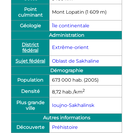
Point
Mont Lopatin (1 609
m
)
culminant
Géologie
Île continentale
Administration
District
Extrême-orient
fédéral
Sujet fédéral
Oblast de Sakhaline
Démographie
Population
673 000
hab.
(2005)
2
Densité
8,72
hab./km
Plus grande
Ioujno-Sakhalinsk
ville
Autres informations
Découverte
Préhistoire