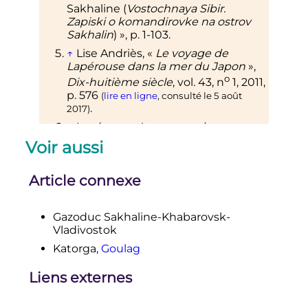
Sakhaline (
Vostochnaya Sibir.
Zapiski o komandirovke na ostrov
Sakhalin
)
»,
p.
1-103
.
↑
Lise Andriès, «
Le voyage de
Lapérouse dans la mer du Japon
»,
o
Dix-huitième siècle
,
vol.
43,
n
1,
2011
,
p.
576
(
lire en ligne
, consulté le
5 août
.
2017
)
↑
Lapérouse,
Le voyage de
Lapérouse annoté par J.B.B. de
Voir aussi
Lesseps
: De Brest à Botany Bay
,
Escourbias, Pôles d'images,
Article connexe
coll.
«
fac similé de 1831
»,
2005
,
208
p.
,
(
ISBN
2-915561-05-2
,
lire en ligne
)
p.
129-135
.
Gazoduc Sakhaline-Khabarovsk-
↑
Rafael Kandiyoti, «
En Asie, la
Vladivostok
Russie joue la CHine contre le
Katorga,
Goulag
er
Japon
»,
Manière de voir
,
1
février
2011
, p. 65
(
ISSN
1241-6290
)
Liens externes
↑
chiffres du recensement de 2002
↑
Sébastien Falletti, «
Sakhaline,