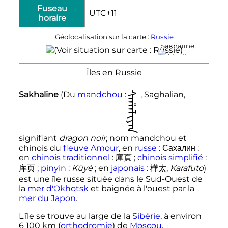
Fuseau
UTC+11
horaire
Géolocalisation sur la carte :
Russie
Sakhaline
Îles en Russie
Sakhaline
(Du
mandchou
:
ᠰᠠᡥᠠᠯᡳᠶᠠᠨ
, Saghalian,
signifiant
dragon noir
, nom mandchou et
chinois du
fleuve Amour
, en
russe
:
Сахалин
;
en
chinois traditionnel
:
庫頁
;
chinois simplifié
:
库页
;
pinyin
:
Kùyè
; en
japonais
:
樺太
,
Karafuto
)
est une île russe située dans le Sud-Ouest de
la
mer d'Okhotsk
et baignée à l'ouest par la
mer du Japon
.
L'île se trouve au large de la
Sibérie
, à environ
6 100
km
(
orthodromie
) de
Moscou
.