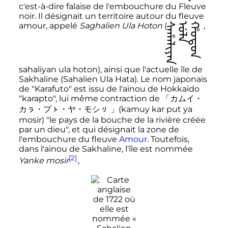
c'est-à-dire falaise de l'embouchure du Fleuve
noir. Il désignait un territoire autour du fleuve
amour, appelé
Saghalien Ula Hoton
(
ᠰᠠᡥᠠᠯᡳᠶᠠᠨ
ᡠᠯᠠ
ᡥᠣᡨᠣᠨ
,
sahaliyan ula hoton
), ainsi que l'actuelle île de
Sakhaline (Sahalien Ula Hata). Le nom japonais
de "Karafuto" est issu de l'aïnou de Hokkaido
"karapto", lui même contraction de 「カムイ・
カㇻ・プㇳ・ヤ・モシㇼ 」(kamuy kar put ya
mosir) "le pays de la bouche de la rivière créée
par un dieu", et qui désignait la zone de
l'embouchure du fleuve
Amour
. Toutefois,
dans l'aïnou de Sakhaline, l'île est nommée
[2]
Yanke mosir
。