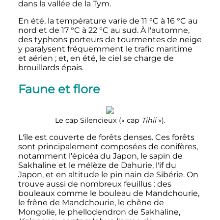
dans la vallée de la Tym.
En été, la température varie de
11
°C
à
16
°C
au
nord et de
17
°C
à
22
°C
au sud. À l'automne,
des typhons porteurs de tourmentes de neige
y paralysent fréquemment le trafic maritime
et aérien
; et, en été, le ciel se charge de
brouillards épais.
Faune et flore
Le cap Silencieux («
cap
Tihii
»).
L'île est couverte de forêts denses. Ces forêts
sont principalement composées de conifères,
notamment l'épicéa du Japon, le sapin de
Sakhaline et le mélèze de Dahurie, l'if du
Japon, et en altitude le pin nain de Sibérie. On
trouve aussi de nombreux feuillus
: des
bouleaux comme le bouleau de Mandchourie,
le frêne de Mandchourie, le chêne de
Mongolie, le phellodendron de Sakhaline,