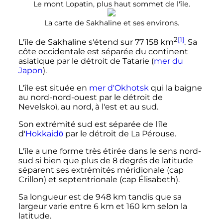
Le mont Lopatin, plus haut sommet de l'île.
La carte de Sakhaline et ses environs.
2
[1]
L'île de Sakhaline s'étend sur
77 158
km
. Sa
côte occidentale est séparée du continent
asiatique par le détroit de Tatarie (
mer du
Japon
).
L'île est située en
mer d'Okhotsk
qui la baigne
au nord-nord-ouest par le détroit de
Nevelskoï, au nord, à l'est et au sud.
Son extrémité sud est séparée de l'île
d'
Hokkaidō
par le détroit de La Pérouse.
L'île a une forme très étirée dans le sens nord-
sud si bien que plus de 8 degrés de latitude
séparent ses extrémités méridionale (cap
Crillon) et septentrionale (cap Élisabeth).
Sa longueur est de
948
km
tandis que sa
largeur varie entre
6
km
et
160
km
selon la
latitude.