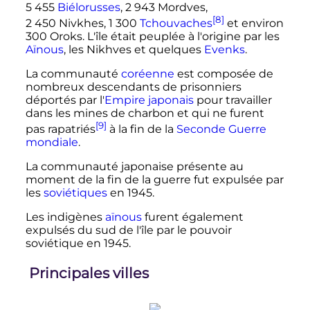
5 455
Biélorusses
,
2 943
Mordves
,
[8]
2 450
Nivkhes
,
1 300
Tchouvaches
et environ
300 Oroks. L'île était peuplée à l'origine par les
Aïnous
, les Nikhves et quelques
Evenks
.
La communauté
coréenne
est composée de
nombreux descendants de prisonniers
déportés par l'
Empire japonais
pour travailler
dans les mines de charbon et qui ne furent
[9]
pas rapatriés
à la fin de la
Seconde Guerre
mondiale
.
La communauté japonaise présente au
moment de la fin de la guerre fut expulsée par
les
soviétiques
en 1945.
Les indigènes
aïnous
furent également
expulsés du sud de l'île par le pouvoir
soviétique en 1945.
Principales villes