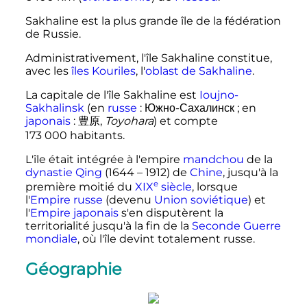
Sakhaline est la plus grande île de la fédération
de Russie.
Administrativement, l'île Sakhaline constitue,
avec les
îles Kouriles
, l'
oblast de Sakhaline
.
La capitale de l'île Sakhaline est
Ioujno-
Sakhalinsk
(en
russe
:
Южно-Сахалинск
; en
japonais
:
豊原
,
Toyohara
) et compte
173 000 habitants
.
L'île était intégrée à l'empire
mandchou
de la
dynastie Qing
(1644 – 1912) de
Chine
, jusqu'à la
e
première moitié du
XIX
siècle
, lorsque
l'
Empire russe
(devenu
Union soviétique
) et
l'
Empire japonais
s'en disputèrent la
territorialité jusqu'à la fin de la
Seconde Guerre
mondiale
, où l'île devint totalement russe.
Géographie