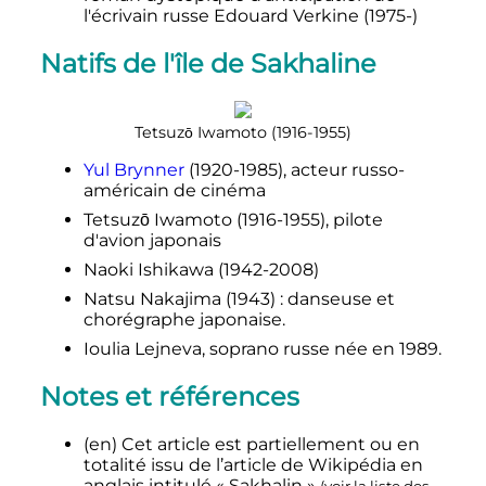
l'écrivain russe Edouard Verkine (1975-)
Natifs de l'île de Sakhaline
Tetsuzō Iwamoto (1916-1955)
Yul Brynner
(1920-1985), acteur russo-
américain de cinéma
Tetsuzō Iwamoto (1916-1955), pilote
d'avion japonais
Naoki Ishikawa (1942-2008)
Natsu Nakajima (1943)
: danseuse et
chorégraphe japonaise.
Ioulia Lejneva, soprano russe née en 1989.
Notes et références
(en)
Cet article est partiellement ou en
totalité issu de l’article de Wikipédia en
anglais intitulé
«
Sakhalin
»