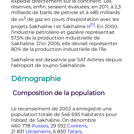
expédie directement sur le continent. Les
réserves, enfin, seraient évaluées, en 2011, à 2,3
milliards de barils de pétrole et à
485 milliards
3
de
m
de gaz en cours d'exploitation avec les
[7]
projets Sakhaline I et Sakhaline II
. En 2000,
l'industrie pétrolière et gazière représentait
57,5% de la production industrielle de
Sakhaline. D'ici 2006, elle devrait représenter
80% de la production industrielle de l'île.
Sakhaline est desservie par SAT Airlines depuis
l'aéroport de Ioujno-Sakhalinsk.
Démographie
Composition de la population
Le recensement de 2002 a enregistré une
population totale de
546 695 habitants
pour
l'oblast de Sakhaline. On dénombre
460 778
Russes
,
29 592
Coréens
,
21 831
Ukrainiens
,
6 830
Tatars
,