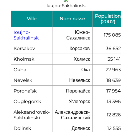
Ioujno-Sakhalinsk.
Population
Ville
Nom russe
(2002)
Ioujno-
Южно-
175 085
Sakhalinsk
Сахалинск
Korsakov
Корсаков
36 652
Kholmsk
Холмск
35 141
Okha
Оха
27 963
Nevelsk
Невельск
18 639
Poronaïsk
Поронайск
17 954
Ouglegorsk
Углегорск
13 396
Aleksandrovsk-
Александровск-
12 826
Sakhalinski
Сахалинский
Dolinsk
Долинск
12 555