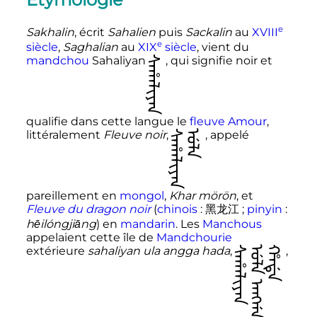
e
Sakhalin
, écrit
Sahalien
puis
Sackalin
au
XVIII
e
siècle
,
Saghalian
au
XIX
siècle
, vient du
mandchou
Sahaliyan
ᠰᠠᡥᠠᠯᡳᠶᠠᠨ
, qui signifie noir et
qualifie dans cette langue le
fleuve Amour
,
littéralement
Fleuve noir
ᠰᠠᡥᠠᠯᡳᠶᠠᠨ
,
ᡠᠯᠠ
, appelé
pareillement en
mongol
,
Khar mörön
, et
Fleuve du dragon noir
(
chinois
:
黑龙江
;
pinyin
:
hēilóngjiāng
) en
mandarin
. Les
Manchous
appelaient cette île de
Mandchourie
extérieure
sahaliyan ula angga hada
ᠰᠠᡥᠠᠯᡳᠶᠠᠨ
,
ᡠᠯᠠ ᠠᠩᡤᠠ
ᡥᠠᡩᠠ
,