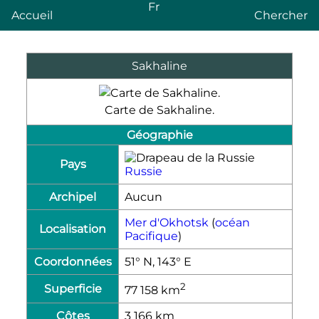
Fr
Accueil
Chercher
Sakhaline
Carte de Sakhaline.
Géographie
Pays
Russie
Archipel
Aucun
Mer d'Okhotsk
(
océan
Localisation
Pacifique
)
Coordonnées
51° N, 143° E
2
Superficie
77 158
km
Côtes
3 166
km