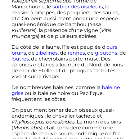
Kalopanax septemlobus
, l'orme de
Mandchourie, le
sorbier des oiseleurs
, le
cerisier à grappes, des peupliers, des saules,
etc. On peut aussi mentionner une espèce
quasi-endémique de bambou (
Sasa
kurilensis
), la présence d'une vigne (
Vitis
thunbergii
) et de plusieurs spirées.
Du côté de la faune, l'île est peuplée d'
ours
bruns
, de
zibelines
, de
rennes
, de
gloutons
, de
loutres
, de chevrotains porte-musc. Des
colonies d'otaries à fourrure du Nord, de lions
de mer de Steller et de phoques tachetés
vivent sur le rivage.
De nombreuses baleines, comme la
baleine
grise
ou la baleine noire du Pacifique,
fréquentent les côtes.
On peut mentionner deux oiseaux quasi-
endémiques
: le chevalier tacheté et
Phylloscopus borealoides
. Le murin des pins
(
Myotis abei
) était considéré comme une
espèce de chauve-souris endémique de l'île