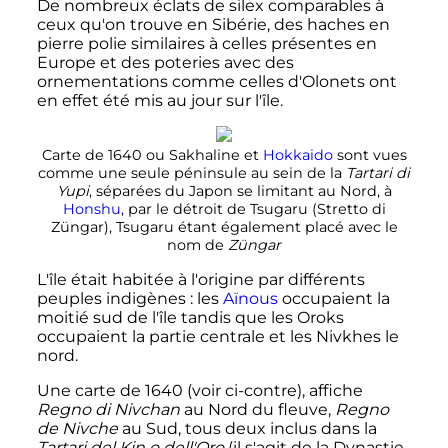
De nombreux éclats de silex comparables à
ceux qu'on trouve en Sibérie, des haches en
pierre polie similaires à celles présentes en
Europe et des poteries avec des
ornementations comme celles d'Olonets ont
en effet été mis au jour sur l'île.
Carte de 1640 ou Sakhaline et
Hokkaido
sont vues
comme une seule péninsule au sein de la
Tartari di
Yupi
, séparées du Japon se limitant au Nord, à
Honshu
, par le détroit de Tsugaru (Stretto di
Züngar), Tsugaru étant également placé avec le
nom de
Züngar
L'île était habitée à l'origine par différents
peuples indigènes
: les
Aïnous
occupaient la
moitié sud de l'île tandis que les Oroks
occupaient la partie centrale et les Nivkhes le
nord.
Une carte de 1640 (voir ci-contre), affiche
Regno di Nivchan
au Nord du fleuve,
Regno
de Nivche
au Sud, tous deux inclus dans la
Tartari del Kin o dell'Oro
(il s'agit de la Dynastie