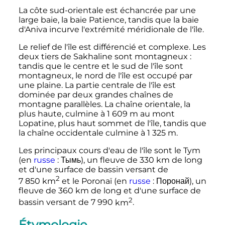
La côte sud-orientale est échancrée par une
large baie, la baie Patience, tandis que la baie
d'Aniva incurve l'extrémité méridionale de l'île.
Le relief de l'île est différencié et complexe. Les
deux tiers de Sakhaline sont montagneux
:
tandis que le centre et le sud de l'île sont
montagneux, le nord de l'île est occupé par
une plaine. La partie centrale de l'île est
dominée par deux grandes chaînes de
montagne parallèles. La chaîne orientale, la
plus haute, culmine à
1 609
m
au mont
Lopatine, plus haut sommet de l'île, tandis que
la chaîne occidentale culmine à
1 325
m
.
Les principaux cours d'eau de l'île sont le Tym
(en
russe
:
Тымь
), un fleuve de
330
km
de long
et d'une surface de bassin versant de
2
7 850
km
et le Poronaï (en
russe
:
Поронай
), un
fleuve de
360
km
de long et d'une surface de
2
bassin versant de
7 990
km
.
Étymologie