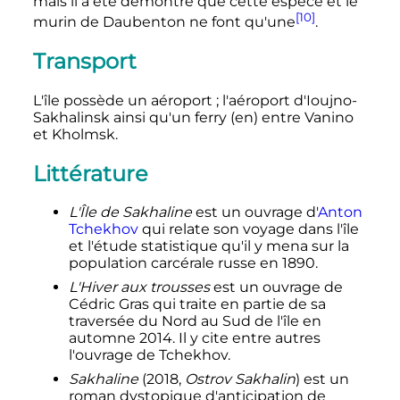
mais il a été démontré que cette espèce et le
[10]
murin de Daubenton ne font qu'une
.
Transport
L'île possède un aéroport
; l'aéroport d'Ioujno-
Sakhalinsk ainsi qu'un ferry
(en)
entre Vanino
et Kholmsk.
Littérature
L'Île de Sakhaline
est un ouvrage d'
Anton
Tchekhov
qui relate son voyage dans l'île
et l'étude statistique qu'il y mena sur la
population carcérale russe en 1890.
L'Hiver aux trousses
est un ouvrage de
Cédric Gras qui traite en partie de sa
traversée du Nord au Sud de l'île en
automne 2014. Il y cite entre autres
l'ouvrage de Tchekhov.
Sakhaline
(2018,
Ostrov Sakhalin
) est un
roman dystopique d'anticipation de