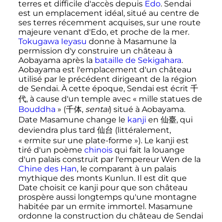
terres et difficile d'accès depuis
Edo
. Sendai
est un emplacement idéal, situé au centre de
ses terres récemment acquises, sur une route
majeure venant d'Edo, et proche de la mer.
Tokugawa Ieyasu
donne à Masamune la
permission d'y construire un château à
Aobayama après la
bataille de Sekigahara
.
Aobayama est l'emplacement d'un château
utilisé par le précédent dirigeant de la région
de Sendai. À cette époque, Sendai est écrit
千
代
, à cause d'un temple avec
« mille statues de
Bouddha
»
(
千体
,
sentai
)
situé à Aobayama.
Date Masamune change le
kanji
en
仙臺
, qui
deviendra plus tard
仙台
(littéralement,
«
ermite sur une plate-forme
»). Le kanji est
tiré d'un poème
chinois
qui fait la louange
d'un palais construit par l'empereur Wen de la
Chine des Han
, le comparant à un palais
mythique des monts Kunlun. Il est dit que
Date choisit ce kanji pour que son château
prospère aussi longtemps qu'une montagne
habitée par un ermite immortel. Masamune
ordonne la construction du château de Sendai