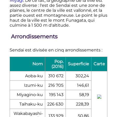
Miyagi
. De ce fait, la géographie de la ville est
assez diverse
: l'est de Sendai est une zone de
plaines, le centre de la ville est vallonné, et la
partie ouest est montagneuse. Le point le plus
haut de la ville est le mont Funagata, qui
culmine à
1 500
m
d'altitude.
Arrondissements
Sendai est divisée en cinq arrondissements
:
Pop.
Nom
Superficie
Carte
(2016)
Aoba-ku
310 672
302,24
Izumi-ku
216 705
146,61
Miyagino-ku
195 143
58,19
Taihaku-ku
226 630
228,39
Wakabayashi-
133 929
50,86