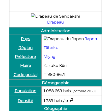
Drapeau
Administration
Pays
Japon
Région
Tōhoku
Préfecture
Miyagi
Maire
Kazuko Kōri
〒980-8671
Code postal
Démographie
Population
1 088 669
hab.
(octobre 2018)
2
Densité
1 389
hab./km
Géographie