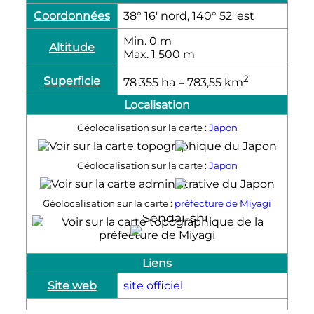
Coordonnées
38° 16′ nord, 140° 52′ est
Min. 0
m
Altitude
Max. 1 500
m
2
Superficie
78 355
ha
= 783,55
km
Localisation
Géolocalisation sur la carte :
Japon
Sendai-shi
Géolocalisation sur la carte :
Japon
Sendai-shi
Géolocalisation sur la carte :
préfecture de Miyagi
Sendai-shi
Liens
Site web
site officiel