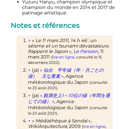
Yuzuru Hanyu, champion olympique et
champion du monde en 2014 et 2017 de
patinage artistique.
Notes et références
↑
«
Le 11 mars 2011, 14 h 46
: un
séisme et un tsunami dévastateurs
frappent le Japon
»,
Le Parisien
,
11
mars 2011
(
lire en ligne
, consulté le
15
.
décembre 2022
)
↑
(ja)
«
仙台 平年値（年・月ごとの
値） 主な要素
»
, Agence
météorologique du Japon
(consulté
.
le
23 août 2021
)
↑
(ja)
«
観測史上1～10位の値（年間を通
じての値）
»
, Agence
météorologique du Japon
(consulté
.
le
23 août 2021
)
↑
«
Médiathèque à Sendaï
»,
WikiArquitectura
,
2009
(
lire en ligne
,