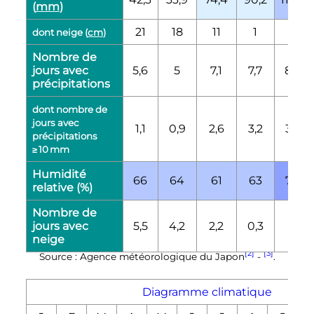
(
mm
)
21
18
11
1
0
dont neige (
cm
)
Nombre de
jours avec
5,6
5
7,1
7,7
8,8
précipitations
dont nombre de
jours avec
1,1
0,9
2,6
3,2
3,3
précipitations
≥ 10 mm
Humidité
66
64
61
63
70
relative (%)
Nombre de
jours avec
5,5
4,2
2,2
0,3
0
neige
[2]
[3]
Source : Agence météorologique du Japon
-
.
Diagramme climatique