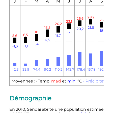
J
F
M
A
M
J
J
A
S
28,2
26,6
25
23,1
20,2
19
15,5
21,6
20,2
18
10
16,1
6,5
11
5,6
11,7
6,3
1,4
−1,1
−1,3
42,3
33,9
74,4
90,2
110,2
143,7
178,4
157,8
192,6
15
Moyennes :
• Temp.
maxi
et
mini
°C
• Précipitation
Démographie
En 2010, Sendai abrite une population estimée