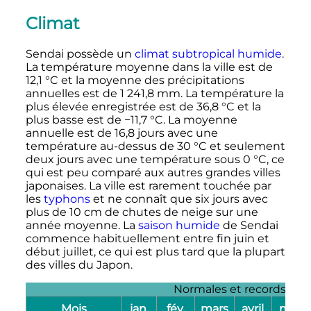
Climat
Sendai possède un
climat subtropical humide
.
La température moyenne dans la ville est de
12,1
°C
et la moyenne des précipitations
annuelles est de
1 241,8
mm
. La température la
plus élevée enregistrée est de
36,8
°C
et la
plus basse est de
−11,7
°C
. La moyenne
annuelle est de
16,8 jours
avec une
température au-dessus de
30
°C
et seulement
deux jours avec une température sous
0
°C
, ce
qui est peu comparé aux autres grandes villes
japonaises. La ville est rarement touchée par
les
typhons
et ne connaît que six jours avec
plus de
10
cm
de chutes de neige sur une
année moyenne. La
saison humide
de Sendai
commence habituellement entre fin juin et
début juillet, ce qui est plus tard que la plupart
des villes du Japon.
Normales et records pour
Mois
jan.
fév.
mars
avril
mai