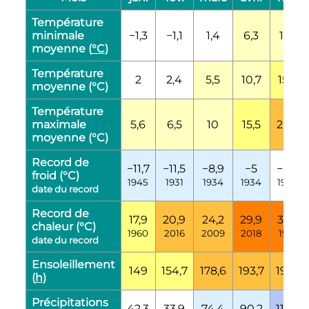
Température
minimale
−1,3
−1,1
1,4
6,3
11,7
moyenne (
°C
)
Température
2
2,4
5,5
10,7
15,6
moyenne (°C)
Température
maximale
5,6
6,5
10
15,5
20,2
moyenne (°C)
Record de
−11,7
−11,5
−8,9
−5
−0,3
froid (°C)
1945
1931
1934
1934
1934
date du record
Record de
17,9
20,9
24,2
29,9
33,2
chaleur (°C)
1960
2016
2009
2018
1961
date du record
Ensoleillement
149
154,7
178,6
193,7
191,9
(
h
)
Précipitations
42,3
33,9
74,4
90,2
110,2