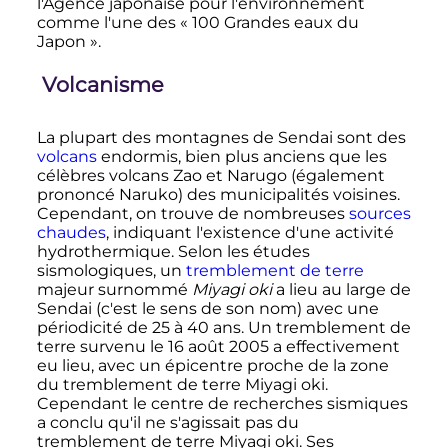
l'Agence japonaise pour l'environnement
comme l'une des «
100 Grandes eaux du
Japon
».
Volcanisme
La plupart des montagnes de Sendai sont des
volcans
endormis, bien plus anciens que les
célèbres volcans Zao et Narugo (également
prononcé Naruko) des municipalités voisines.
Cependant, on trouve de nombreuses
sources
chaudes
, indiquant l'existence d'une activité
hydrothermique. Selon les études
sismologiques, un
tremblement de terre
majeur surnommé
Miyagi oki
a lieu au large de
Sendai (c'est le sens de son nom) avec une
périodicité de
25 à 40 ans
. Un tremblement de
terre survenu le
16 août 2005
a effectivement
eu lieu, avec un épicentre proche de la zone
du tremblement de terre Miyagi oki.
Cependant le centre de recherches sismiques
a conclu qu'il ne s'agissait pas du
tremblement de terre Miyagi oki. Ses