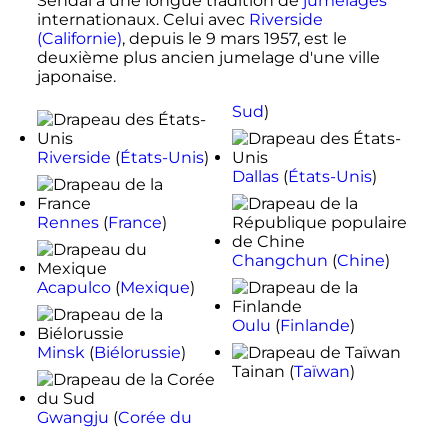
Sendai a une longue tradition de
jumelages
internationaux. Celui avec
Riverside
(Californie)
, depuis le
9 mars 1957
, est le
deuxième plus ancien jumelage d'une ville
japonaise.
Sud
)
Riverside
(
États-Unis
)
Dallas
(
États-Unis
)
Rennes
(
France
)
Changchun
(
Chine
)
Acapulco
(
Mexique
)
Oulu
(
Finlande
)
Minsk
(
Biélorussie
)
Tainan (
Taïwan
)
Gwangju
(
Corée du