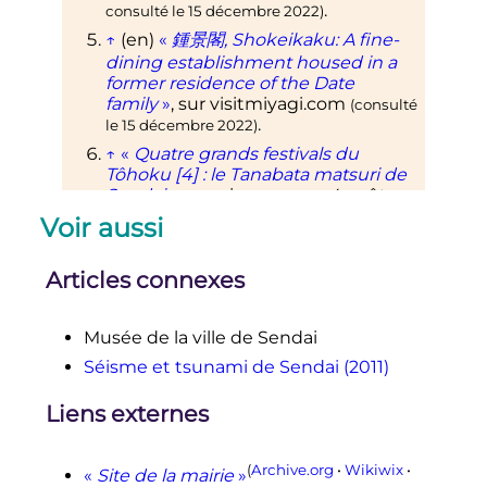
.
consulté le
15 décembre 2022
)
↑
(en)
«
鍾景閣, Shokeikaku: A fine-
dining establishment housed in a
former residence of the Date
family
»
, sur
visitmiyagi.com
(consulté
.
le
15 décembre 2022
)
↑
«
Quatre grands festivals du
Tôhoku [4
]
: le Tanabata matsuri de
Sendai
»
, sur
nippon.com
,
4 août
2018
.
(consulté le
15 décembre 2022
)
Voir aussi
↑
«
Sendaï
»
, sur
My Tours Company
er
(consulté le
1
octobre 2023
)
Articles connexes
↑
«
Sasa kamaboko
: des galettes de
poisson en forme de feuilles de
bambou
»
, sur
lemarchejaponais.fr
Musée de la ville de Sendai
.
(consulté le
15 décembre 2022
)
Séisme et tsunami de Sendai (2011)
Liens externes
(
Archive.org
•
Wikiwix
•
«
Site de la mairie
»