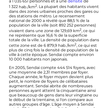
à
1 035 651 personnes
et à une
densité
de
2
1 322
hab./km
. La plupart des habitants vivent
dans des zones urbaines proches des gares ou
des stations de métro. Le recensement
national de 2000 a révélé que 88,5
% de la
population de la ville (soit
892 252 personnes
)
2
vivaient dans une zone de
129,69
km
, ce qui
ne représente que 16,6
% de la superficie
totale de la ville. La densité de population dans
2
cette zone est de
6 879,9
hab./km
, ce qui est
plus de cinq fois la densité de population de la
ville à cette époque. Sendai compte environ
10 000 habitants
non japonais.
En 2005, Sendai compte
444 514 foyers
, avec
une moyenne de
2,31 membres
par foyer.
Chaque année, le foyer moyen devient plus
petit, le nombre de foyers de célibataires
augmentant. Sendai abrite de nombreuses
personnes ayant atteint la cinquantaine ainsi
que beaucoup de gens dans leur vingtaine ou
le début de la trentaine, si l'on compare aux
autres groupes d'âge. L'âge moyen à Sendai