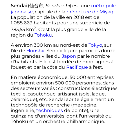
Sendai
(
仙台市
,
Sendai-shi
)
est une
métropole
japonaise
, capitale de la
préfecture de Miyagi
.
La population de la ville en 2018 est de
1 088 669 habitants
pour une superficie de
2
783,55
km
. C'est la plus grande ville de la
région du
Tohoku
.
À environ
300
km
au nord-est de
Tokyo
, sur
l'île de
Honshū
, Sendai figure parmi les douze
plus grandes villes du
Japon
par le nombre
d'habitants. Elle est bordée de montagnes à
l'ouest et par la côte du
Pacifique
à l'est.
En matière économique,
50 000 entreprises
emploient environ
500 000 personnes
, dans
des secteurs variés
: constructions électriques,
textile, caoutchouc, artisanat (soie, laque,
céramique), etc. Sendai abrite également un
technopôle de recherche (médecine,
ingénierie,
techniques
de pointe), une
quinzaine d'universités, dont l'université du
Tōhoku et un orchestre philharmonique.