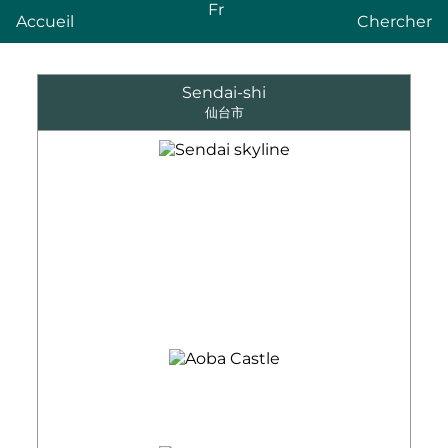
Fr
Accueil
Chercher
Sendai-shi
仙台市