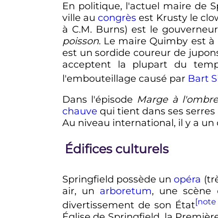
En politique, l'actuel maire de 
ville au
congrès
est Krusty le clo
à C.M. Burns) est le gouverneur
poisson
. Le maire Quimby est à 
est un sordide coureur de jupons
acceptent la plupart du temps
l'embouteillage causé par
Bart 
Dans l'épisode
Marge à l'ombr
chauve
qui tient dans ses serres 
Au niveau international, il y a un
Édifices culturels
Springfield possède un
opéra
(tr
air, un
arboretum
, une scène
[note
divertissement de son État
Église de Springfield, la Premièr