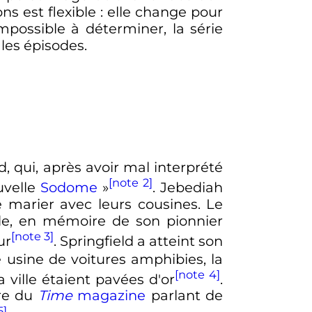
ns est flexible
: elle change pour
mpossible à déterminer, la série
 les épisodes.
, qui, après avoir mal interprété
[note 2]
uvelle
Sodome
»
. Jebediah
e marier avec leurs cousines. Le
ille, en mémoire de son pionnier
[note 3]
ur
. Springfield a atteint son
re usine de voitures amphibies, la
[note 4]
 ville étaient pavées d'or
.
ure du
Time
magazine
parlant de
5]