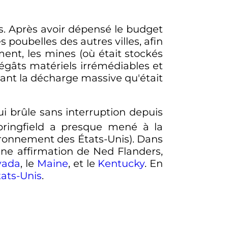
s. Après avoir dépensé le budget
 poubelles des autres villes, afin
ent, les mines (où était stockés
dégâts matériels irrémédiables et
nnant la décharge massive qu'était
ui brûle sans interruption depuis
Springfield a presque mené à la
vironnement des États-Unis). Dans
une affirmation de Ned Flanders,
vada
, le
Maine
, et le
Kentucky
. En
tats-Unis
.