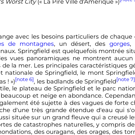
s Worst City
(«
La Pire Ville d'Amérique
»)
ange avec les besoins particuliers de chaque 
es de montagnes
, un désert, des
gorges
,
aux. Springfield est quelquefois montrée sit
, les vues panoramiques ne montrent aucun
rès de la mer. Les principales caractéristiqu
êt nationale de Springfield, le mont Springfie
[note 6]
[note 7
xas
!
»)
, les badlands de Springfield
ile, le plateau de Springfield et le parc natio
t beaucoup et neige en abondance. Cependant, 
a également été sujette à des vagues de forte
oche d'une très grande étendue d'eau qui s'o
si située sur un grand fleuve qui a creusé les
 sortes de catastrophes naturelles, y compris
inondations, des ouragans, des orages, des to