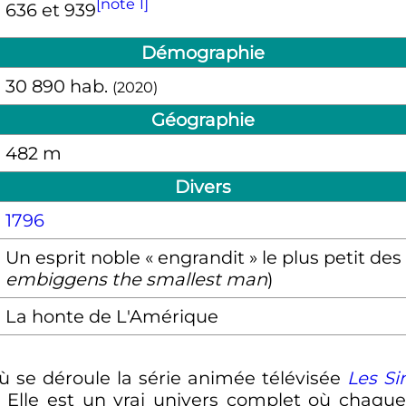
[note 1]
636 et 939
Démographie
30 890
hab.
(2020)
Géographie
482
m
Divers
1796
Un esprit noble « engrandit » le plus petit d
embiggens the smallest man
)
La honte de L'Amérique
 où se déroule la série animée télévisée
Les S
. Elle est un vrai univers complet où chaqu