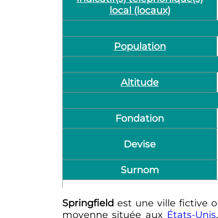
local (locaux)
Population
Altitude
Fondation
Devise
Surnom
Springfield
est une ville fictive
moyenne située aux
États-Unis