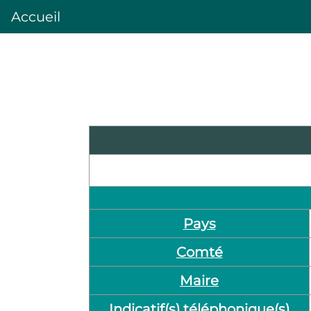
Accueil
Pays
Comté
Maire
Indicatif(s) téléphonique(s)