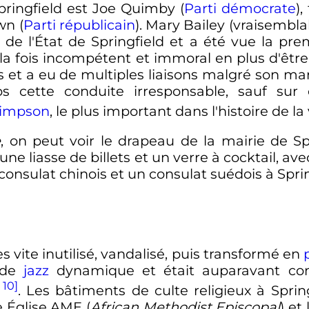
Springfield est Joe Quimby (
Parti démocrate
)
wn (
Parti républicain
). Mary Bailey (vraisemb
 de l'État de Springfield et a été vue la pr
la fois incompétent et immoral en plus d'êtr
 et a eu de multiples liaisons malgré son mar
 cette conduite irresponsable, sauf sur c
Simpson
, le plus important dans l'histoire de la 
e
, on peut voir le drapeau de la mairie de Sp
une liasse de billets et un verre à cocktail, av
 consulat chinois et un consulat suédois à Sprin
ès vite inutilisé, vandalisé, puis transformé en
 de
jazz
dynamique et était auparavant co
 10]
. Les bâtiments de culte religieux à Spr
e Église AME (
African Methodist Episcopal
) et