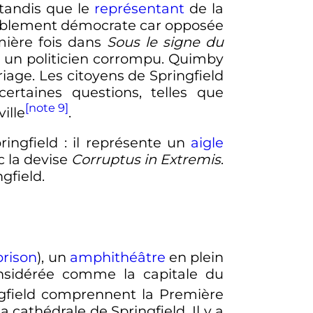
, tandis que le
représentant
de la
lablement démocrate car opposée
emière fois dans
Sous le signe du
e un politicien corrompu. Quimby
iage. Les citoyens de Springfield
ertaines questions, telles que
[note 9]
ville
.
ringfield
: il représente un
aigle
ec la devise
Corruptus in Extremis
.
gfield.
prison
), un
amphithéâtre
en plein
nsidérée comme la capitale du
ingfield comprennent la Première
 la cathédrale de Springfield. Il y a