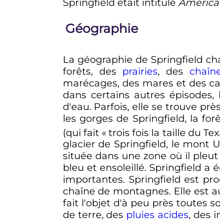
Springfield était intitulé
America'
Géographie
La géographie de Springfield ch
forêts, des
prairies
, des
chaîn
marécages, des mares et des can
dans certains autres épisodes
d'eau. Parfois, elle se trouve p
les gorges de Springfield, la for
(qui fait «
trois fois la taille du Te
glacier de Springfield, le mont Ut
située dans une zone où il pleu
bleu et ensoleillé. Springfield 
importantes. Springfield est pr
chaîne de montagnes. Elle est aus
fait l'objet d'à peu près toutes
de terre, des
pluies acides
, des 