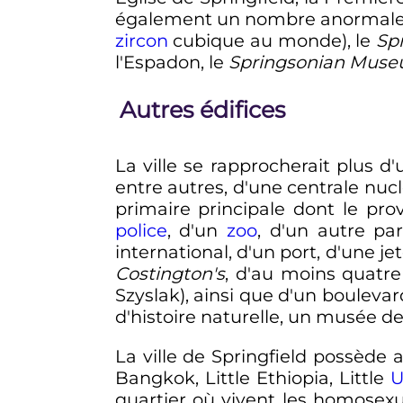
également un nombre anormale
zircon
cubique au monde), le
Sp
l'Espadon, le
Springsonian Mus
Autres édifices
La ville se rapprocherait plus d
entre autres, d'une centrale nuc
primaire principale dont le pro
police
, d'un
zoo
, d'un autre pa
international, d'un port, d'une
Costington's
, d'au moins quatre
Szyslak), ainsi que d'un bouleva
d'histoire naturelle, un musée de
La ville de Springfield possède 
Bangkok, Little Ethiopia, Little
U
quartier où vivent les homosexue