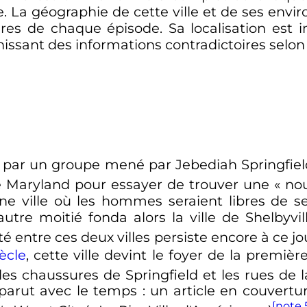
 La géographie de cette ville et de ses enviro
res de chaque épisode. Sa localisation est i
rnissant des informations contradictoires selon
 par un groupe mené par Jebediah Springfield
le Maryland pour essayer de trouver une «
no
une ville où les hommes seraient libres de s
utre moitié fonda alors la ville de Shelbyv
té entre ces deux villes persiste encore à ce jo
ècle
, cette ville devint le foyer de la premiè
les chaussures de Springfield et les rues de la
isparut avec le temps
: un article en couvert
[note 