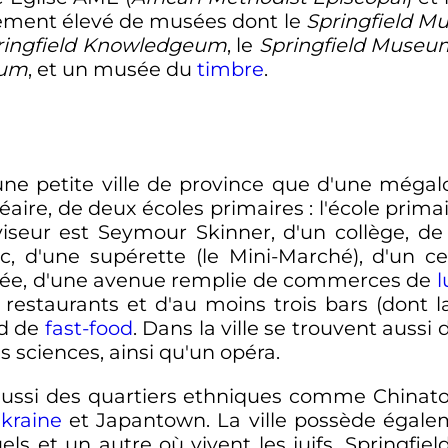
ment élevé de musées dont le
Springfield 
ringfield Knowledgeum
, le
Springfield Museum
eum
, et un musée du
timbre
.
'une petite ville de province que d'une mégal
léaire, de deux écoles primaires
: l'école prima
viseur est Seymour Skinner, d'un collège, de
rc, d'une supérette (le Mini-Marché), d'un c
 jetée, d'une avenue remplie de commerces de
l
 restaurants et d'au moins trois bars (dont
rd de
fast-food
. Dans la ville se trouvent auss
s sciences, ainsi qu'un opéra.
aussi des quartiers ethniques comme Chinatown,
kraine
et Japantown. La ville possède égalem
ls et un autre où vivent les juifs. Springfiel