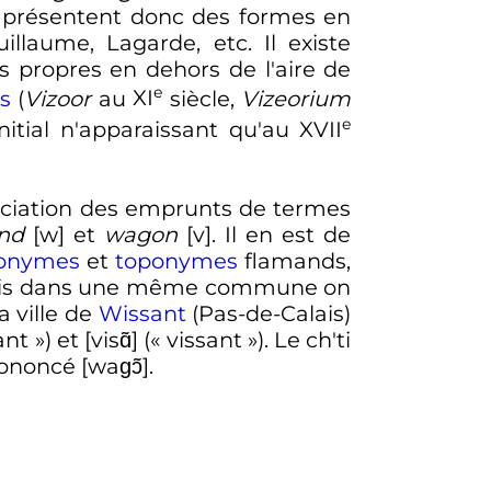
x présentent donc des formes en
uillaume, Lagarde, etc. Il existe
 propres en dehors de l'aire de
e
s
(
Vizoor
au
XI
siècle
,
Vizeorium
e
initial n'apparaissant qu'au
XVII
onciation des emprunts de termes
nd
[w] et
wagon
[v]. Il en est de
ronymes
et
toponymes
flamands,
parfois dans une même commune on
la ville de
Wissant
(Pas-de-Calais)
ant
») et [visɑ̃] («
vissant
»). Le ch'ti
noncé [waɡɔ̃].