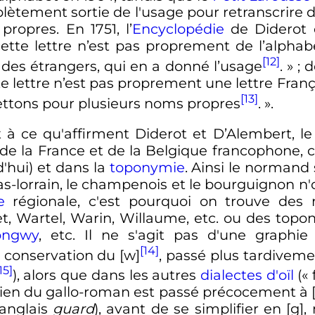
lètement sortie de l'usage pour retranscrir
ropres. En 1751, l’
Encyclopédie
de Diderot e
cette lettre n’est pas proprement de l’alpha
[12]
 des étrangers, qui en a donné l’usage
.
»
; 
e lettre n’est pas proprement une lettre Franç
[13]
ttons pour plusieurs noms propres
.
».
t à ce qu'affirment Diderot et D’Alembert, 
 la France et de la Belgique francophone, c'e
'hui) et dans la
toponymie
. Ainsi le normand 
as-lorrain, le champenois et le bourguignon n
e
régionale, c'est pourquoi on trouve des 
et, Wartel, Warin, Willaume, etc. ou des t
ongwy
, etc. Il ne s'agit pas d'une graphie 
[14]
a conservation du [w]
, passé plus tardiveme
15]
), alors que dans les autres
dialectes d'oïl
(«
ancien du gallo-roman est passé précocement à [
’anglais
guard
), avant de se simplifier en [g]