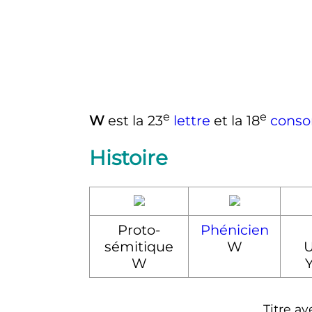
e
e
W
est la
23
lettre
et la
18
conso
Histoire
Proto-
Phénicien
sémitique
W
U
W
Y
Titre a