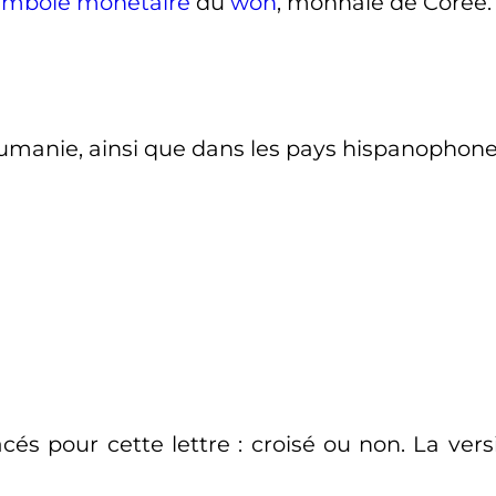
ymbole monétaire
du
won
, monnaie de Corée.
 Roumanie, ainsi que dans les pays hispanophon
acés pour cette lettre
: croisé ou non. La ver