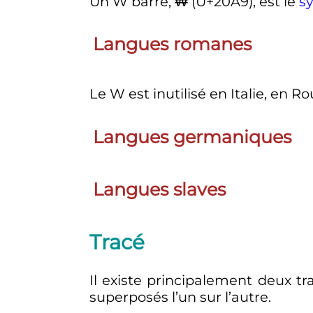
Un W barré, ₩ (U+20A9), est le
s
Langues romanes
Le W est inutilisé en Italie, en
Langues germaniques
Langues slaves
Tracé
Il existe principalement deux tr
superposés l’un sur l’autre.