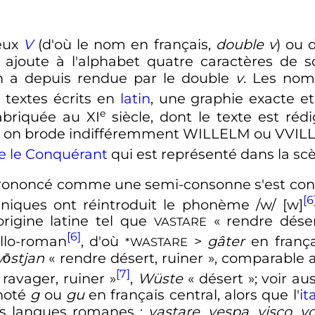
deux
V
(d'où le nom en français,
double v
) ou
ajoute à l'alphabet quatre caractères de s
on a depuis rendue par le double
v
. Les nom
s textes écrits en
latin
, une graphie exacte et
e
abriquée au
XI
siècle
, dont le texte est rédi
e on brode indifféremment WILLELM ou VVIL
e le Conquérant
qui est représenté dans la sc
t prononcé comme une semi-consonne s'est con
[6
niques ont réintroduit le phonème /w/ [w]
gine latine tel que
«
rendre déser
VASTARE
[6]
llo-roman
, d'où
>
gâter
en frança
*WASTARE
ōstjan
«
rendre désert, ruiner
», comparable
[7]
 ravager, ruiner
»
,
Wüste
«
désert
»; voir au
 noté
g
ou
gu
en français central, alors que l'
it
es langues romanes
:
vastare
,
vespa
,
visco
,
v