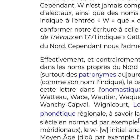
Cependant, W n'est jamais comp
dialectaux, ainsi que des noms p
indique à l’entrée «
W
» que «
conformer notre écriture à celle
de Trévoux
en 1771 indique «
Cett
du Nord. Cependant nous l'adme
Effectivement, et contrairemen
dans les noms propres du Nord de
(surtout des
patronymes
aujourd
(comme son nom l'indique), le b
cette lettre dans l'
onomastiqu
Watteau
, Wace, Wautier, Waqu
Wanchy-Capval, Wignicourt,
L
phonétique
régionale, à savoir l
[
siècle
en normand par exemple
méridionaux), le w- [w] initial 
Moyen Âge (d'où par exemple l