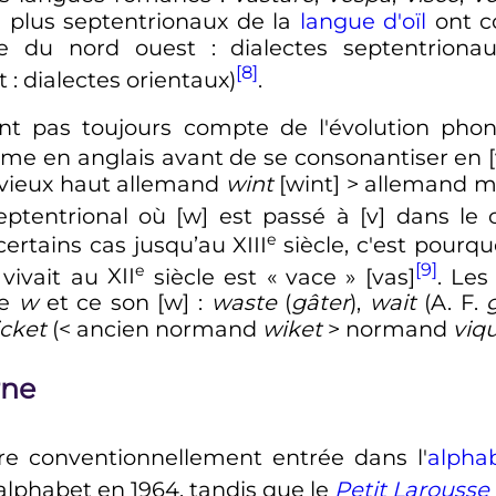
es plus septentrionaux de la
langue d'oïl
ont c
pe du nord ouest
: dialectes septentriona
[8]
t
: dialectes orientaux)
.
nt pas toujours compte de l'évolution pho
e en anglais avant de se consonantiser en [
 vieux haut allemand
wint
[wint] > allemand 
entrional où [w] est passé à [v] dans le
e
ertains cas jusqu’au
XIII
siècle
, c'est pourq
[9]
e
 vivait au
XII
siècle
est «
vace
» [vas]
. Les
ie
w
et ce son [w]
:
waste
(
gâter
),
wait
(A. F.
cket
(< ancien normand
wiket
> normand
viq
rne
tre conventionnellement entrée dans l'
alphab
alphabet en 1964, tandis que le
Petit Larousse