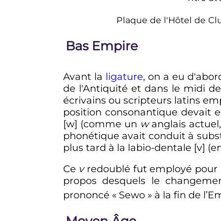
Plaque de l'Hôtel de C
Bas Empire
Avant la
ligature
, on a eu d'abo
de l'Antiquité et dans le midi 
écrivains ou scripteurs latins e
position consonantique devait en
[w] (comme un
w
anglais actue
phonétique avait conduit à subst
plus tard à la labio-dentale [v] (e
Ce
v
redoublé fut employé pour é
propos desquels le changemen
prononcé «
Sewo
» à la fin de l’
Moyen Âge