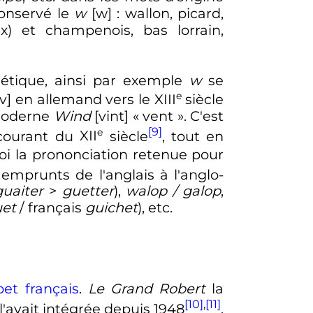
onservé le
w
[w]
: wallon, picard,
ux) et champenois, bas lorrain,
nétique, ainsi par exemple
w
se
e
v] en allemand vers le
XIII
siècle
moderne
Wind
[vint] «
vent
». C'est
[9]
e
 courant du
XII
siècle
, tout en
uoi la prononciation retenue pour
 emprunts de l'anglais à l'anglo-
guaiter
>
guetter
),
walop / galop
,
uet
/ français
guichet
), etc.
et français
.
Le Grand Robert
la
[10]
,
[11]
l'avait intégrée depuis 1948
.