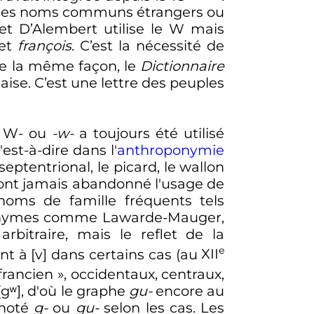
e des noms communs étrangers ou
t D’Alembert utilise le W mais
bet
françois
. C’est la nécessité de
de la même façon, le
Dictionnaire
aise. C’est une lettre des peuples
le W- ou
-w-
a toujours été utilisé
st-à-dire dans l'
anthroponymie
septentrional, le picard, le wallon
'ont jamais abandonné l'usage de
noms de famille fréquents tels
oponymes comme Lawarde-Mauger,
arbitraire, mais le reflet de la
e
nt à [v] dans certains cas (au
XII
francien
», occidentaux, centraux,
gʷ], d'où le graphe
gu-
encore au
, noté
g-
ou
gu-
selon les cas. Les