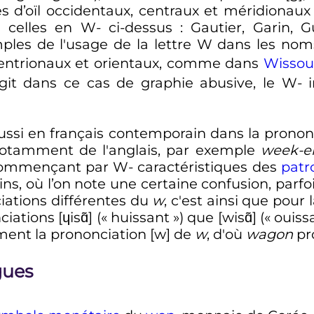
es d’oïl occidentaux, centraux et méridionau
à celles en W- ci-dessus
: Gautier, Garin, G
les de l'usage de la lettre W dans les noms
eptentrionaux et orientaux, comme dans
Wissou
'agit dans ce cas de graphie abusive, le W- 
aussi en français contemporain dans la pron
notamment de l'anglais, par exemple
week-e
ommençant par W- caractéristiques des
pat
ains, où l’on note une certaine confusion, 
ciations différentes du
w
, c'est ainsi que pour 
ations [ɥisɑ̃] («
huissant
») que [wisɑ̃] («
ouiss
ent la prononciation [w] de
w
, d'où
wagon
pro
gues