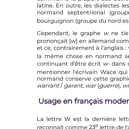
latine. En outre, les dialectes l
normand septentrional (grou
bourguignon (groupe du nord es
Cependant, le graphe
w
ne tie
prononçait [w] en allemand comm
et ce, contrairement à l'anglais
:
la même chose en normand sept
continuant d'être écrit
w-
dans c
mentionner l'écrivain Wace qui
normand conserve cette graph
warrant
/
garant
,
war
(
guerre
),
wi
Usage en français mode
La lettre W est la dernière let
e
reconnaît comme
23
lettre
de l'