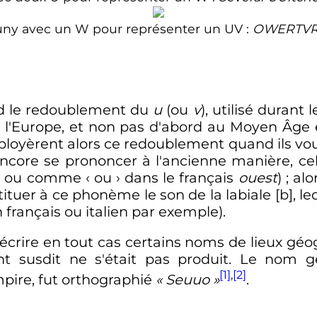
luny avec un W pour représenter un UV
:
OWERTVR
rd le redoublement du
u
(ou
v
), utilisé durant 
de l'Europe, et non pas d'abord au Moyen Âge 
mployèrent alors ce redoublement quand ils vou
core se prononcer à l'ancienne manière, celle
l, ou comme
‹
ou
›
dans le français
ouest
)
; al
ituer à ce phonème le son de la labiale [b], l
n français ou italien par exemple).
crire en tout cas certains noms de lieux géo
t susdit ne s'était pas produit. Le nom 
[1]
,
[2]
Empire, fut orthographié
«
Seuuo
»
.