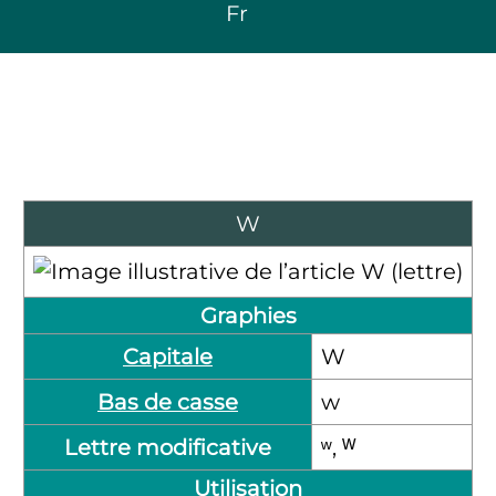
Fr
W
Graphies
Capitale
W
Bas de casse
w
Lettre modificative
ʷ, ᵂ
Utilisation