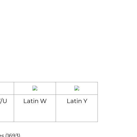
/U
Latin W
Latin Y
es
(1693).