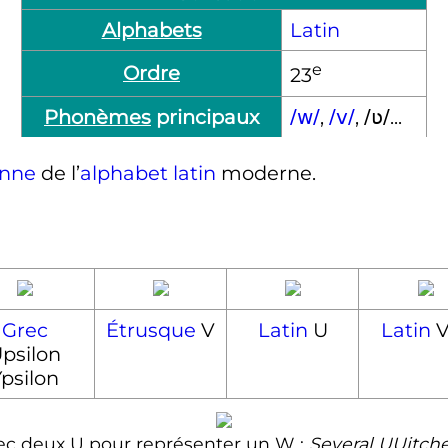
Alphabets
Latin
e
Ordre
23
Phonèmes
principaux
,
,
...
/w/
/v/
/ʋ/
nne
de l’
alphabet latin
moderne.
Grec
Étrusque
V
Latin
U
Latin
V
psilon
psilon
vec deux U pour représenter un W
:
Several UUitch