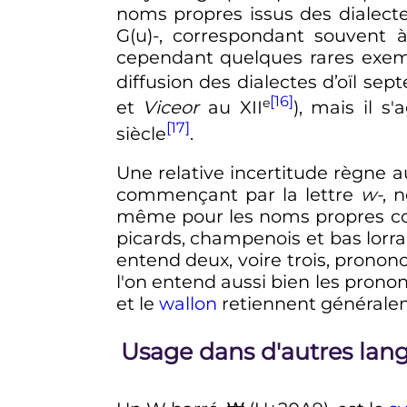
noms propres issus des dialect
G(u)-, correspondant souvent 
cependant quelques rares exemp
diffusion des dialectes d’oïl s
[16]
e
et
Viceor
au
XII
), mais il s
[17]
siècle
.
Une relative incertitude règne 
commençant par la lettre
w-
, 
même pour les noms propres c
picards, champenois et bas lorr
entend deux, voire trois, pronon
l'on entend aussi bien les prononci
et le
wallon
retiennent généralem
Usage dans d'autres lan