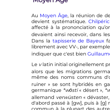
Au
Moyen Âge
, la réunion de 
devient systématique.
Chilpéric
affecté à la prononciation qu’
devaient ainsi recevoir, dans le
Dans la
tapisserie de Bayeux
f
librement avec VV-, par exempl
indiquer que c'est bien
Guillaum
Le
v
latin initial originellemen
alors que les migrations germa
même des noms communs d'ori
ruiner
» se sont hybridés en ga
germanique
*wōsti
«
désert
»,
*w
allemand
verwüsten
«
dévaster,
d'abord passé à [gw], puis à [g]
commun à la plupart des autr