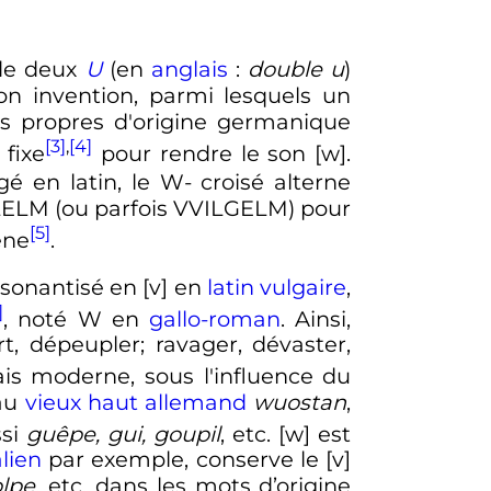
 de deux
U
(en
anglais
:
double u
)
on invention, parmi lesquels un
s propres d'origine germanique
[3]
,
[4]
 fixe
pour rendre le son [w].
gé en latin, le W- croisé alterne
LELM (ou parfois VVILGELM) pour
[5]
ène
.
sonantisé en [v] en
latin vulgaire
,
]
, noté W en
gallo-roman
. Ainsi,
t, dépeupler; ravager, dévaster,
is moderne, sous l'influence du
 au
vieux haut allemand
wuostan
,
ssi
guêpe, gui, goupil
, etc. [w] est
alien
par exemple, conserve le [v]
olpe
, etc. dans les mots d’origine