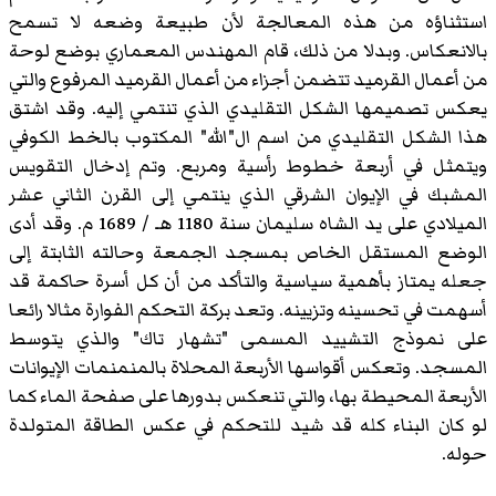
استثناؤه من هذه المعالجة لأن طبيعة وضعه لا تسمح
بالانعكاس. وبدلا من ذلك، قام المهندس المعماري بوضع لوحة
من أعمال القرميد تتضمن أجزاء من أعمال القرميد المرفوع والتي
يعكس تصميمها الشكل التقليدي الذي تنتمي إليه. وقد اشتق
هذا الشكل التقليدي من اسم ال"الله" المكتوب بالخط الكوفي
ويتمثل في أربعة خطوط رأسية ومربع. وتم إدخال التقويس
المشبك في الإيوان الشرقي الذي ينتمي إلى القرن الثاني عشر
الميلادي على يد الشاه سليمان سنة 1180 هـ / 1689 م. وقد أدى
الوضع المستقل الخاص بمسجد الجمعة وحالته الثابتة إلى
جعله يمتاز بأهمية سياسية والتأكد من أن كل أسرة حاكمة قد
أسهمت في تحسينه وتزيينه. وتعد بركة التحكم الفوارة مثالا رائعا
على نموذج التشييد المسمى "تشهار تاك" والذي يتوسط
المسجد. وتعكس أقواسها الأربعة المحلاة بالمنمنمات الإيوانات
الأربعة المحيطة بها، والتي تنعكس بدورها على صفحة الماء كما
لو كان البناء كله قد شيد للتحكم في عكس الطاقة المتولدة
حوله.