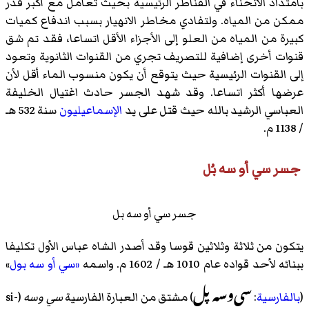
بامتداد الانحناء في القناطر الرئيسية بحيث تعامل مع أكبر قدر
ممكن من المياه. ولتفادي مخاطر الانهيار بسبب اندفاع كميات
كبيرة من المياه من العلو إلى الأجزاء الأقل اتساعا، فقد تم شق
قنوات أخرى إضافية للتصريف تجري من القنوات الثانوية وتعود
إلى القنوات الرئيسية حيث يتوقع أن يكون منسوب الماء أقل لأن
عرضها أكثر اتساعا. وقد شهد الجسر حادث اغتيال الخليفة
العباسي الرشيد بالله حيث قتل على يد
الإسماعيليون
سنة 532 هـ
/ 1138 م.
جسر سي أو سه بُل
جسر سي أو سه بل
يتكون من ثلاثة وثلاثين قوسا وقد أصدر الشاه عباس الأول تكليفا
ببنائه لأحد قواده عام 1010 هـ / 1602 م. واسمه
«سي أو سه بول
»
سی‌وسه پل
(
بالفارسية
:
) مشتق من العبارة الفارسية
سي وسه
(si-