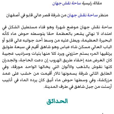
مقالة رئيسية
ساحة نقش جهان
منظر
ساحة نقش جهان
من شرفة
قصر عالي قابو
في أصفهان
ساحة نقش جهان موضع شهرة وهو فناء مستطيل الشكل في
امتداد لا نهائي يشعر بالعظمة حقا يتوسطه حوض ماء كأنه
البحيرة العظيمة، ويطل عليه من وسط أحد جوانبه عالي قابو أو
الباب العالي مسكن شاه عباس وهو شاهق أقيم في سبعة طوابق
يرتقيها المرء بسلم حلزوني ويرد كلا منها بليات وسراديب عجيبة
كان الغرض منه إخفاء طريق الهروب إن دعت الحاجة، والجدران
كلها نقوش بالذهب والألوان التي يخالها الواحد مورقة، وفي
الطابق الثاني شرفة يسمونها تالار أقيمت من خشب على عمد
مزركشة، وفي وسطها حوض ماء أنيق كان يرده الماء في أنابيب
أرسلت من جبل شاهق في طرف المدينة.
الحدائق