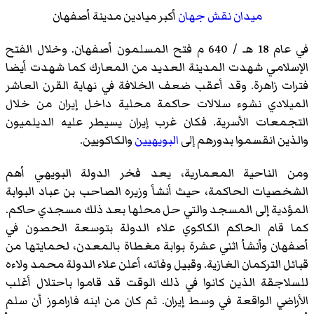
ميدان نقش جهان
أكبر ميادين مدينة أصفهان
في عام 18 هـ / 640 م فتح المسلمون أصفهان. وخلال الفتح
الإسلامي شهدت المدينة العديد من المعارك كما شهدت أيضا
فترات زاهرة. وقد أعقب ضعف الخلافة في نهاية القرن العاشر
الميلادي نشوء سلالات حاكمة محلية داخل إيران من خلال
التجمعات الأسرية. فكان غرب إيران يسيطر عليه
الديلميون
والذين انقسموا بدورهم إلى
البويهيين
والكاكويين
.
ومن الناحية المعمارية، يعد فخر الدولة البويهي أهم
الشخصيات الحاكمة، حيث أنشأ وزيره الصاحب بن عباد البوابة
المؤدية إلى المسجد والتي حل محلها بعد ذلك مسجدي حاكم.
كما قام الحاكم الكاكوي علاء الدولة بتوسعة الحصون في
أصفهان وأنشأ اثني عشرة بوابة مغطاة بالمعدن، لحمايتها من
قبائل التركمان الغازية. وقبيل وفاته، أعلن علاء الدولة محمد ولاءه
للسلاجقة الذين كانوا في ذلك الوقت قد قاموا باحتلال أغلب
الأراضي الواقعة في وسط إيران. ثم كان من ابنه فاراموز أن سلم