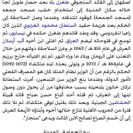
أصفهان إلى القائد السلجوقي
طغرل بك
بعد حصار طويل لجأ
خلاله سكان المدينة إلى استخدام خشب مسجد جمعه
(مسجد الجمعة) كوقود للتدفئه. وعندما وصل السلاجقة إلى
الحكم بعد هزيمة حفيد
السلطان محمود الغزنوي
الذين كان
راعيا للفردوسي. وقد وطد قائدهم طغرل حكمه في
نيسابور
، ثم
توسع في فتوحاته ليضم
العراق
. ثم اعتلى ابن أخيه
ألب أرسلان
العرش في عام 455 هـ / 1063 م. وعزز السلاجقة دولتهم من خلال
التغلب على الرومان وبلاد ما وراء النهر. ثم تم اغتياله خارج برزيم
في عام464 هـ / 1072 م وتولى بعده ابنه ملكشاه (1072-1092)
الحكم بالرغم من أن الوزير نظام الملك كان هو المصرف الفعلي
لأمور الدولة، وعندما بلغ الوزير سن التسعين، أمرت السلطانة
تركان خاتون بتنحيته بسبب مخاوفها من أن يحول دون وصول
ابنها إلى العرش، ثم قتله أحد أتباع حسن صباح قائد قبيلة
الحشاشين
الجبلية. وبعد ذلك بقليل توفي ملكشاه. ثم تلا ذلك
فترة من الحروب الأهلية تنازع خلالها أخوه وأبناؤه الأربعة العرش
إلى أن حُسم الصراع لصالح الابن الثالث ويدعى "سنجار".
برج للحمام في المدينة