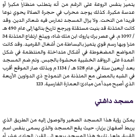
يتميز بنفس الروعة على الرغم من أنه يتطلب منظارا مكبرا أو
عدسة مكبرة. كذلك يوجد محراب في حجرة الصلاة يحوي نوعا
فريدا من النحت. ولا يزال المسجد تمارس فيه شعائر الدين. وقد
كانت المئذنة قد بنيت مستقلة ويرجع تاريخ بنائها إلى عام 490 هـ
/ 1097 م. في عصر برك ياروك ابن ملك شاه، ويبلغ ارتفاع المئذنة 34
مترا وبها رسم قوي يتميز بالبساطة من أشغال القرميد. وقد كانت
المواضع المضغوطة في أشكال متداخلة والمنتظمة في شكل
أعمدة على الروافد الخشبية محشوة بالجبس. وتم ضم المسجد
بعد أربعين سنة في عام 528 هـ / 1134 م وبذلك صار الموقع أقرب
في الشبه بالمصلى مع المئذنة من النموذج ذي الدواوين الأربعة
الذي أصبح مبدأ من مبادئ العمارة الفارسية. 123
مسجد داشتي
يمكن رؤية هذا المسجد الصغير والوصول إليه من الطريق الذي
يربط أصفهان بزيار، حيث يقع المسجد والذي يسمى بنفس اسم
القرية. ولعل تاريخ هذا المسجد يرجع إلى القرن الحادي عشر أو