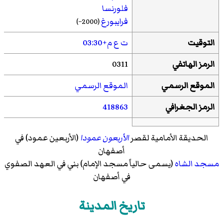
فلورنسا
فرايبورغ
(2000–)
هافانا
التوقيت
ت ع م+03:30
حيدر آباد
ياش
الرمز الهاتفي
0311
إسطنبول
الموقع الرسمي
الموقع الرسمي
كوالالمبور
مدينة الكويت
الرمز الجغرافي
418863
لاهور
البندقية
شيان
الحديقة الأمامية لقصر
الأربعون عمودا
(الأربعين عمود) في
يريفان
أصفهان
سانت بطرسبرغ
مسجد الشاه
(يسمى حالياً مسجد الإمام) بني في العهد الصفوي
[4]
في أصفهان
ماراكايبو
تاريخ المدينة