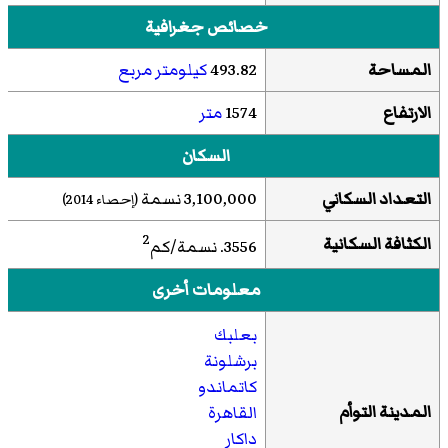
خصائص جغرافية
المساحة
493.82
كيلومتر مربع
الارتفاع
1574
متر
السكان
التعداد السكاني
3,100,000 نسمة
(إحصاء 2014)
2
الكثافة السكانية
3556. نسمة/كم
معلومات أخرى
بعلبك
برشلونة
كاتماندو
المدينة التوأم
القاهرة
داكار