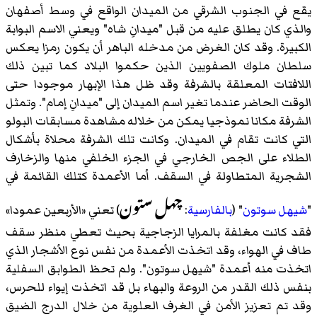
يقع في الجنوب الشرقي من الميدان الواقع في وسط أصفهان
والذي كان يطلق عليه من قبل "ميدانِ شاه" ويعني الاسم البوابة
الكبيرة. وقد كان الغرض من مدخله الباهر أن يكون رمزا يعكس
سلطان ملوك الصفويين الذين حكموا البلاد كما تبين ذلك
اللافتات المعلقة بالشرفة وقد ظل هذا الإبهار موجودا حتى
الوقت الحاضر عندما تغير اسم الميدان إلى "ميدانِ إمام". وتمثل
الشرفة مكانا نموذجيا يمكن من خلاله مشاهدة مسابقات البولو
التي كانت تقام في الميدان. وكانت تلك الشرفة محلاة بأشكال
الطلاء على الجص الخارجي في الجزء الخلفي منها والزخارف
الشجرية المتطاولة في السقف. أما الأعمدة كتلك القائمة في
چهل ستون
"
شيهل سوتون
" (
بالفارسية
:
) تعني «الأربعين عمودا»
فقد كانت مغلفة بالمرايا الزجاجية بحيث تعطي منظر سقف
طاف في الهواء، وقد اتخذت الأعمدة من نفس نوع الأشجار الذي
اتخذت منه أعمدة "شيهل سوتون". ولم تحظ الطوابق السفلية
بنفس ذلك القدر من الروعة والبهاء بل قد اتخذت إيواء للحرس،
وقد تم تعزيز الأمن في الغرف العلوية من خلال الدرج الضيق