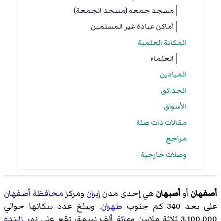
مسجد جمعه (مسجد الجمعة)
أماكن عبادة غير المسلمين
المكانة العلمية
العلماء
الميادين
الحدائق
الأسواق
مقالات ذات صلة
مراجع
وصلات خارجية
أصفهان
أو
أصبهان
هي إحدى مدن
إيران
ومرکز
محافظة أصفهان
على بعد 340 كم جنوب
طهران
. ويبلغ عدد سكانها حوالي
3,100,000 ثلاثة ملايين ومائة ألف نسمة، تقع على نهر
زاينده