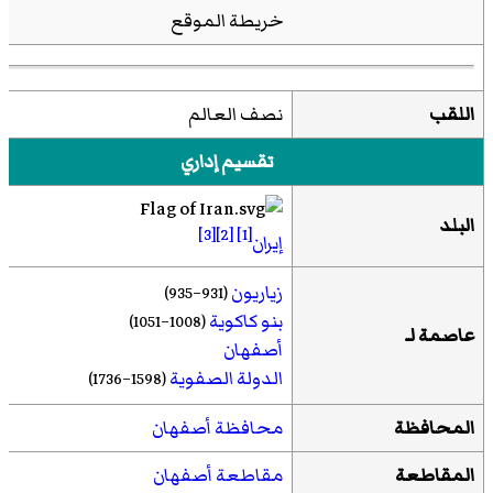
خريطة الموقع
اللقب
نصف العالم
تقسيم إداري
البلد
[3]
[2]
[1]
إيران
زياريون
(931–935)
بنو كاكوية
(1008–1051)
عاصمة لـ
أصفهان
الدولة الصفوية
(1598–1736)
المحافظة
محافظة أصفهان
المقاطعة
مقاطعة أصفهان