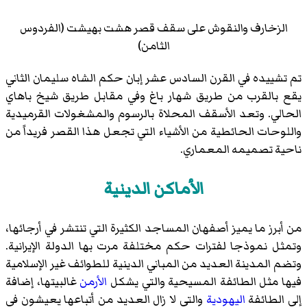
الزخارف والنقوش على سقف قصر هشت بهيشت (الفردوس
الثامن)
تم تشييده في القرن السادس عشر إبان حكم الشاه سليمان الثاني
يقع بالقرب من طريق شهار باغ وفي مقابل طريق شيخ باهاي
الحالي. وتعد الأسقف المحلاة بالرسوم والمشغولات القرميدية
واللوحات الحائطية من الأشياء التي تجعل هذا القصر فريداً من
ناحية تصميمه المعماري.
الأماكن الدينية
من أبرز ما يميز أصفهان المساجد الكثيرة التي تنتشر في أرجائها،
وتمثل نموذجا لفترات حكم مختلفة مرت بها الدولة الإيرانية.
وتضم المدينة العديد من المباني الدينية للطوائف غير الإسلامية
فيها مثل الطائفة المسيحية والتي يشكل
الأرمن
غالبيتها، إضافة
إلى الطائفة
اليهودية
والتي لا زال العديد من أتباعها يعيشون في