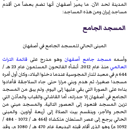
المدينة لحد الآن. ما يميز أصفهان أنها تضم بعضاً من أقدم
مساجد إيران ومن هذه المساجد:
المسجد الجامع
المبنى الحالي للمسجد الجامع في أصفهان
وأسمه
مسجد جامع أصفهان
وهو مدرج على
قائمة التراث
العالمي
منذ عام 2012. أنشأه الفاتحون المسلمون عام 23 هـ /
644 م في معبد للنار المجوسية عندما دخلوا البلاد، وكان أول أمره
مسجدا صغيرا، ثم هدم وبني مرارا حتى جاء السلاجقة فأعادوا
بناءه على الصورة التي بقي عليها إلى اليوم. ولم يبق من المسجد
الجامع في أصفهان إلا جدرانه، أما القاشاني والقباب والمآذن التي
تزين المسجد فتعود إلى العصور التالية. والمسجد مبني من
الحجر والآجر، وينقسم بيت الصلاة إلى أربعة أواوين. والمبنى
الحالي يرجع إلى عصر السلطان ملكشاه (464 هـ / 1072 - 484 /
1092 م) وهو الذي أقام قبته البديعة عام 470 هـ / 1080 م، وقد