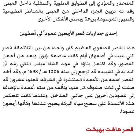
المنحدر والمؤدي إلى الطوابق العلوية والسفلية داخل المبنى.
وقد تم تزيين الجزء الداخلي من المبنى بالمناظر الطبيعية
والطيور المرسومة بروعة وبعض الأشكال الأخرى.
إحدى جداريات قصر الأربعين عموداً في أصفهان
هذا القصر الصفوي العظيم كان واحدا من بين الثلاثمائة قصر
التي بنيت في أصفهان أيام كانت عاصمة لإيران ويعد من أجمل
القصور. وقد اكتمل بناؤه في عهد الشاه عباس الثاني رغم أن
البداية في تشييده قد ترجع إلى سنة 1006 هـ / 1598 م. وقد أخذ
القصر اسمه من الأعمدة المنتشرة في الشرفة، فمنها عشرون قد
صفت في ثلاث صفوف كل منها يتألف من ستة أعمدة بالإضافة
إلى عمودين آخرين على جانبي المدخل. وعندما كانت تنعكس
هذه الأعمدة على سطح مياه البركة يصبح عددها وكأنها أربعون
عمودا.
قصر هاشت بهيشت