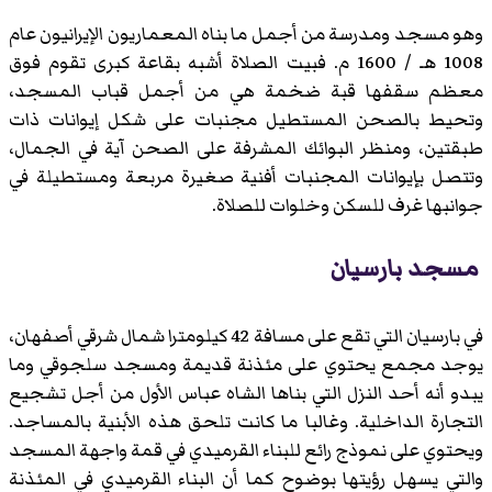
وهو مسجد ومدرسة من أجمل ما بناه المعماريون الإيرانيون عام
1008 هـ / 1600 م. فبيت الصلاة أشبه بقاعة كبرى تقوم فوق
معظم سقفها قبة ضخمة هي من أجمل قباب المسجد،
وتحيط بالصحن المستطيل مجنبات على شكل إيوانات ذات
طبقتين، ومنظر البوائك المشرفة على الصحن آية في الجمال،
وتتصل بإيوانات المجنبات أفنية صغيرة مربعة ومستطيلة في
جوانبها غرف للسكن وخلوات للصلاة.
مسجد بارسيان
في بارسيان التي تقع على مسافة 42 كيلومترا شمال شرقي أصفهان،
يوجد مجمع يحتوي على مئذنة قديمة ومسجد سلجوقي وما
يبدو أنه أحد النزل التي بناها الشاه عباس الأول من أجل تشجيع
التجارة الداخلية. وغالبا ما كانت تلحق هذه الأبنية بالمساجد.
ويحتوي على نموذج رائع للبناء القرميدي في قمة واجهة المسجد
والتي يسهل رؤيتها بوضوح كما أن البناء القرميدي في المئذنة