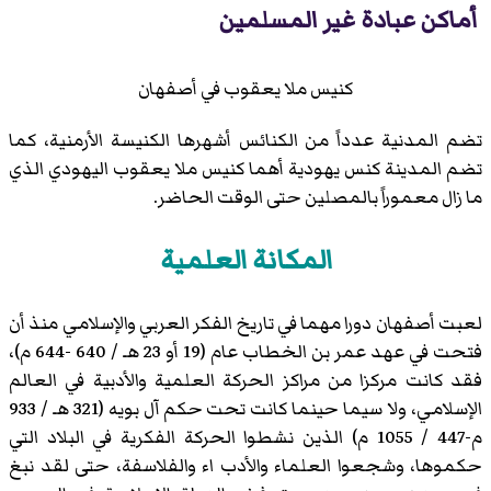
أماكن عبادة غير المسلمين
كنيس ملا يعقوب
في أصفهان
تضم المدنية عدداً من الكنائس أشهرها الكنيسة الأرمنية، كما
تضم المدينة كنس يهودية أهما
كنيس ملا يعقوب
اليهودي الذي
ما زال معموراً بالمصلين حتى الوقت الحاضر.
المكانة العلمية
لعبت أصفهان دورا مهما في تاريخ الفكر العربي والإسلامي منذ أن
فتحت في عهد عمر بن الخطاب عام (19 أو 23 هـ / 640 -644 م)،
فقد كانت مركزا من مراكز الحركة العلمية والأدبية في العالم
الإسلامي، ولا سيما حينما كانت تحت حكم آل بويه (321 هـ / 933
م-447 / 1055 م) الذين نشطوا الحركة الفكرية في البلاد التي
حكموها، وشجعوا العلماء والأدب اء والفلاسفة، حتى لقد نبغ