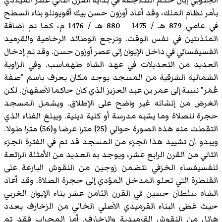
بأمر نظام الملك، وقد أعاد أوزون حسن بيك أقويونلو بناء السطح
في عامي 879 هـ / 1475 - 880 هـ / 1476 م، كما تم إضافة
المئذنتين في نفس الوقت. وترجع الوطائد الرخامية والقرميد
الفسيفسائي في داخل الإيوان إلى عصر أوزون حسن. وقد تم إدخال
العديد من التعديلات في عهد
الشاه طهماسب
. وفي الزاوية
الشمالية الشرقية من المسجد يوجد مكان يعرف باسم "صفة
عُمَر" نسبة إلى عمر بن عبد العزيز الذي كان حاكما لأصفهان. لكن
الغرض من إنشائه غير واضح على الإطلاق. ويشمل المسجد
حجرة للصلاة وما يشبه مدرسة أو كلية دينية. ويبلغ الفناء الذي
التقطت منه هذه الصورة حوالي (25) مترا عرضا و(56) مترا طولا.
ويبدو أن تشييد هذا الجزء من المسجد قد تم في الفترة الجزء
الثاني من القرن الرابع عشر، ويوجد به العديد من الأمثلة الرائعة
للفسيفساء الخزفي تتضمن زوجين من النقوش البارعة على
القنطرة التي تعلو المدخل المؤدي إلى حجرة الصلاة. وقد أعاد
الشاه سلطان حسين في القرن الثامن عشر بناء الإيوان الغربي
حيث غطى البناء القرميدي الأصلي الخالي من الزخارف بعدد
هائل من النقوش القرميدية والزخارف. أما المحراب فقد تم