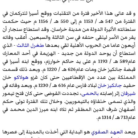
و قد عانى هذا الأخير فترة من التقلبات ووقع أسيرا للتركمان في
الفترة من 547 هـ / 1153 م إلى 550 هـ / 1156 م حيث حكمت
سلطانته الأثيرة الدولة من مدينة خراسان. وقد استطاع سنجار أن
يفر من الأسر ليلقى حتفه في سن الثالثة والسبعين. أعقب وفاته
أربعون عاما من الحروب الأهلية لقي بعدها
طغرل الثالث
- الذي
استطاع أن يوحد الدولة من جديد - الهزيمة في أحد المعارك
عام589 هـ / 1193 م على يد حاكم خوارزم، ووقع ابنه أسيرا في
قبضة جانكيز خان ومات عام626 هـ / 1220 م. وبعد ذلك قسمت
المملكة بين عدد من الإقطاعيين حتى كان غزو
هولاكو
خان
حفيد
جانكيز خان
لبلاد فارس عام 616 هـ / 1230 م. وبعد وفاته في
شيرفان
إثر إصابته
بالحمى
، تجددت الفوضى حتى كان فتح تيمور
والذي تسمى خلفاؤه بالتيموريين. وخلال تلك الفترة تولى حكم
أصفهان شرف الدين المظفر ثم تلاه ابنه مبرز الدين محمد في
عام713 هـ / 1314 م.
ويعد
العهد الصفوي
هو البداية التي أخذت بالمدينة إلى عصرها