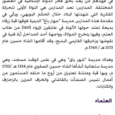
في عهدهم من يعد بحق فخر الدولة الإسلامية في العصور
المختلفة. المدارس: تعد المدارس هي النواة الأولى للحركة
الفكرية التي شهدتها البلاد خلال الحكم البويهي، ويأتي في
مقدمة هذه المدارس مدرسة "
جهار باغ
" الدينية فوقها قبة زرقاء
بديعة تمتد حولها الألونة في طابقين لإيواء (160) من طلاب
العلم، وفيها يتخرج المولاة، وواجهة أحد المداخل آية فنية في
نقوشها وزخرفها الفارسي البديع، وقد أقامها الشاه حسين عام
1173 هـ / 1760 م.
وهناك مدرسة "شهر ياق" وهي في نفس الوقت مسجد، وهي
مدرسة سلطانية أنشأها الشاه حسين الصفوي عام 1134 هـ /1722
م، وبها قبة ومئذنة تعتبران من أروع ما خلفه المسلمون من
أعمال تلبيس المنشأت بالقاشاني والخزف المزين بالزخارف
والكتابات.
العلماء