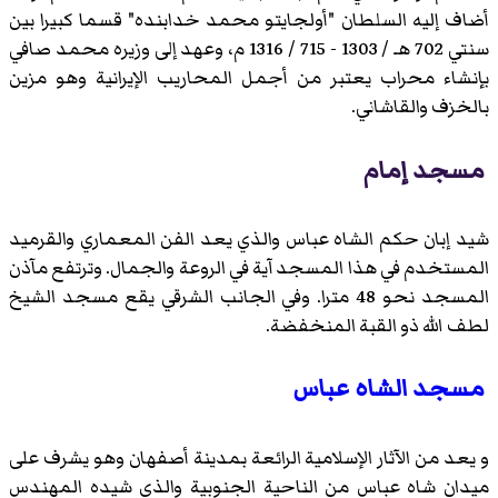
أضاف إليه السلطان "
أولجايتو محمد خدابنده
" قسما كبيرا بين
سنتي 702 هـ / 1303 - 715 / 1316 م، وعهد إلى وزيره محمد صافي
بإنشاء محراب يعتبر من أجمل المحاريب الإيرانية وهو مزين
بالخزف والقاشاني.
مسجد إمام
شيد إبان حكم الشاه عباس والذي يعد الفن المعماري والقرميد
المستخدم في هذا المسجد آية في الروعة والجمال. وترتفع مآذن
المسجد نحو 48 مترا. وفي الجانب الشرقي يقع مسجد الشيخ
لطف الله ذو القبة المنخفضة.
مسجد الشاه عباس
و يعد من الآثار الإسلامية الرائعة بمدينة أصفهان وهو يشرف على
ميدان شاه عباس من الناحية الجنوبية والذي شيده المهندس