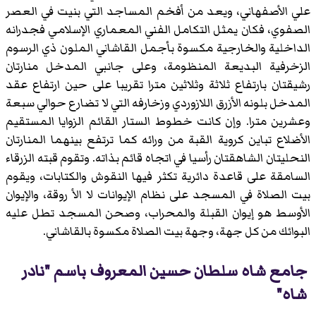
علي الأصفهاني، ويعد من أفخم المساجد التي بنيت في العصر
الصفوي، فكان يمثل التكامل الفني المعماري الإسلامي فجدرانه
الداخلية والخارجية مكسوة بأجمل القاشاني الملون ذي الرسوم
الزخرفية البديعة المنظومة، وعلى جانبي المدخل منارتان
رشيقتان بارتفاع ثلاثة وثلاثين مترا تقريبا على حين ارتفاع عقد
المدخل بلونه الأزرق اللازوردي وزخارفه التي لا تضارع حوالي سبعة
وعشرين مترا. وإن كانت خطوط الستار القائم الزوايا المستقيم
الأضلاع تباين كروية القبة من ورائه كما ترتفع بينهما المنارتان
النحليتان الشاهقتان رأسيا في اتجاه قائم بذاته. وتقوم قبته الزرقاء
السامقة على قاعدة دائرية تكثر فيها النقوش والكتابات، ويقوم
بيت الصلاة في المسجد على نظام الإيوانات لا الأ روقة، والإيوان
الأوسط هو إيوان القبلة والمحراب، وصحن المسجد تطل عليه
البوائك من كل جهة، وجهة بيت الصلاة مكسوة بالقاشاني.
جامع شاه سلطان حسين المعروف باسم "نادر
شاه"