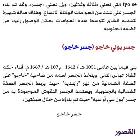
yo se) التي تعني «ثلاثة وثلاثين» و
پل
تعني «جسر». وقد تم بناء
الجسر على عدد من العوامات الهائلة الاتساع. وهناك صالة شهيرة
لتقديم الشاي تتوسط هذه العوامات يمكن الوصول إليها من
الضفة الجنوبية.
جسر بولي خاجو (
جسر خاجو
)
بني فيما بين عامي 1051 هـ / 1642 - و107 هـ / 1667 م. أثناء حكم
الشاه عباس الثاني. ويتخذ الجسر اسمه من ضاحية "خاجو" على
الضفة الشمالية من نهر "زايَنديه" حيث يربط الجسر الضفة
الشمالية بالجنوبية. ويستمد الجسر النقوش الموجودة به من
جسر "بول سي أو سيه" حيث تم بناؤه من خلال طبقتين،
جسر خاجو
القصور