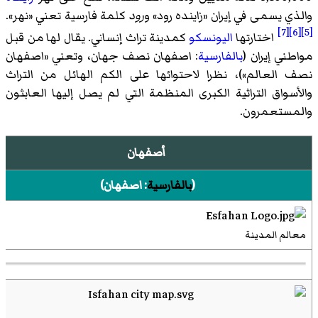
والذي يسمى في إيران «زاينده رود» و
رود
كلمة فارسية تعني «نهر».
[7]
[6]
[5]
اختارتها
اليونسكو
كمدينة تراث إنساني. يقال لها من قبل
مواطني إيران (
بالفارسية
: اصفهان نصف جهان، وتعني «اصفهان
نصف العالم»)، نظرا لاحتوائها على الكم الهائل من التراث
والأسواق التراثية الكبرى المنظمة التي لم يصل إليها العابثون
والمستعمرون.
أصفهان
(
بالفارسية
:
اصفهان
)‏
معالم المدينة