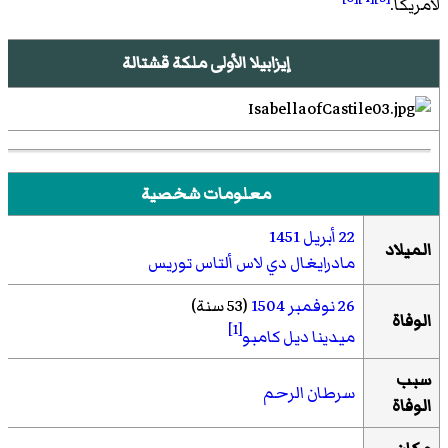
لأمريكا.
إيزابيلا الأولى ملكة قشتالة
معلومات شخصية
22 أبريل
1451
الميلاد
مادرايغال دي لاس ألتاس توريس
26 نوفمبر
1504
(53 سنة)
الوفاة
[1]
ميدينا ديل كامبو
سبب
سرطان الرحم
الوفاة