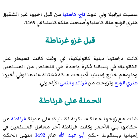
سميت ايزابيلا ولي عهد
تاج كاستيا
من قبل اخيها غير الشقيق
هنري الرابع ملك كاستيا
وأصبحت ملكة كاستيا في 1469.
قبل غزو غرناطة
كانت دراستها دينية كاثوليكية، في وقت كانت تسيطر على
الكاثوليك في إسبانيا فكرة واحدة هي التخلص من المسلمين
وطردهم خارج إسبانيا. أصبحت ملكة قشتالة عندما توفي أخيها
هنري الرابع
وتزوجت من
فرناندو الثاني
الأراجوني.
الحملة على غرناطة
شنت مع زوجها حملة عسكرية للاستيلاء على مدينة
غرناطة
من
حكامها بني الأحمر وكانت غرناطة آخر معاقل المسلمين في
إسبانيا وبسقوط حكم
أبو عبد الله
عام
1492
انتهى الحكم