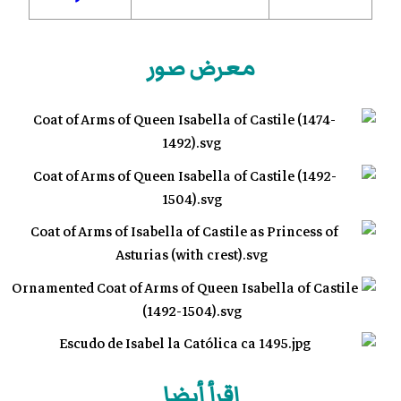
معرض صور
اقرأ أيضا