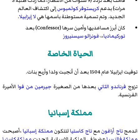
قامت بعد تردد (9 سنوات من الانتظار، كما ردت طلبه 3
مرات) بدعم
كريستوفر كولمبوس
إلى اكتشاف العالم
الجديد. وتم تسمية مستوطنة باسمها هي
لا إيزابيلا
.
كان أبرز مساعديها وأمين سرها (Confessor) بعد
توركيماديا
،،
غونزالو سيسنيروز
الحياة الخاصة
توفيت ايزابيلا عام 1504 بعد أن أنجبت ولدا وأربع بنات.
تزوج
فرناندو الثاني
بعدها من الصغيرة
جيرمين من فوا
الأميرة
الفرنسية.
مملكة إسبانيا
اندمج
تاج أراغون
مع
تاج كاستيا
لتتكون
مملكة إسبانيا
،أصبحت
مملكة فالنسيا
عضوا في الملكية الإسبانية. اتحدت
مملكة كاستيا