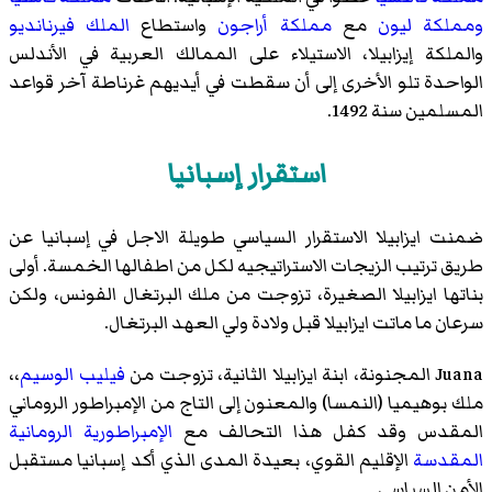
ومملكة ليون
مع
مملكة أراجون
واستطاع
الملك فيرنانديو
والملكة إيزابيلا، الاستيلاء على الممالك العربية في الأندلس
الواحدة تلو الأخرى إلى أن سقطت في أيديهم غرناطة آخر قواعد
المسلمين سنة 1492.
استقرار إسبانيا
ضمنت ايزابيلا الاستقرار السياسي طويلة الاجل في إسبانيا عن
طريق ترتيب الزيجات الاستراتيجيه لكل من اطفالها الخمسة. أولى
بناتها ايزابيلا الصغيرة، تزوجت من ملك البرتغال الفونس، ولكن
سرعان ما ماتت ايزابيلا قبل ولادة ولي العهد البرتغال.
Juana المجنونة، ابنة ايزابيلا الثانية، تزوجت من
فيليب الوسيم
،،
ملك بوهيميا (النمسا) والمعنون إلى التاج من الإمبراطور الروماني
المقدس وقد كفل هذا التحالف مع
الإمبراطورية الرومانية
المقدسة
الإقليم القوي، بعيدة المدى الذي أكد إسبانيا مستقبل
الأمن السياسي.