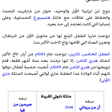
تزوج ابن ايزابيلا الأول والوحيد، خوان من مارغريت النمسا،
والحفاظ على علاقات مع عائلة
هابسبورغ
النمساوية، وعلى
إسبانيا التي كانت تعتمد إلى حد بعيد.
تزوجت ماريا الطفل الرابع لها من مانويل الأول من البرتغال،
وتعزيز الصلة التي اقامها زواج الاخت الأكبر سنا.
الطفل الخامس، كاترين
، تزوجت عام
1501م
من آرثر، الأخ الأكبر
للملك
هنري الثامن
، إلا انها ترملت بعد ستة أشهر فقط، فتم
تزويجها من
هنري الثامن
عام
1509م
. أنجبت خمسة أطفال، توفوا
كلهم أثناء الولادة عدا الطفلة ماري (والتي أصبحت الملكة
ماري
الأولى
).
ملكة نابولي القرينة
تبعه
سبقه
جيرمين من
1504
آن من بريتاني
فوا