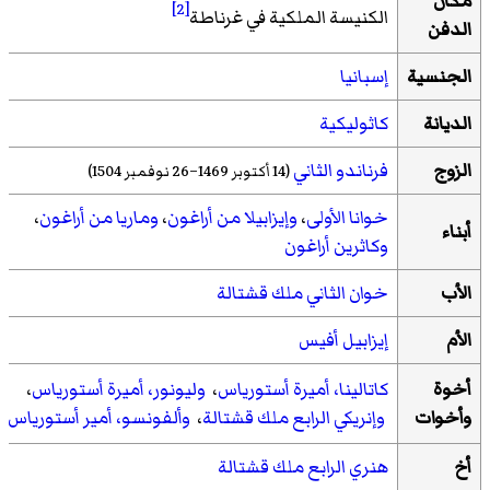
مكان
[2]
الكنيسة الملكية في غرناطة
الدفن
الجنسية
إسبانيا
الديانة
كاثوليكية
الزوج
فرناندو الثاني
(14 أكتوبر 1469–26 نوفمبر 1504)
خوانا الأولى
،
وإيزابيلا من أراغون
،
وماريا من أراغون
،
أبناء
وكاثرين أراغون
الأب
خوان الثاني ملك قشتالة
الأم
إيزابيل أفيس
أخوة
كاتالينا، أميرة أستورياس
،
وليونور، أميرة أستورياس
،
وأخوات
وإنريكي الرابع ملك قشتالة
،
وألفونسو، أمير أستورياس
أخ
هنري الرابع ملك قشتالة