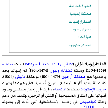
الحياة الخاصة
مملكة إسبانيا
استقرار إسبانيا
معرض صور
اقرأ أيضا
مصادر خارجية
الملكة إيزابيلا الأولى
(
22 أبريل
1451
-
26 نوفمبر
1504
) ملكة
صقلية
(1469-1504) وملكة
قشتالة
وليون
(1474-1504) ثم إسبانيا بعد
وحدتها مع
مملكة أراجون
(1479-1504) ,و ملكة
نابولى
(1504)،
كانت لقراراتها أثار عظيمة في تاريخ أسبانيا، ففي عهدها إنتهت
حروب الإسترداد
بسقوط
غرناطة
، واقرت قرار إجبار مسلمي ويهود
أسبانيا على اعتناق المسيحية أو القتل أو الرحيل، وكانت من دعم
رحلة
كولمبوس
في رحلته الإستكشافية التي أدت إلى وصوله
[5]
[4]
[3]