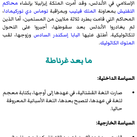
الإسلامي في الأندلس، وقد أمرت الملكة إيزابيلا بإنشاء
محاكم
التفتيش
بمعاونة
الملك فيليب
وبمراقبة
توماس دي توركيمادا
،
المحاكم التي قامت بطرد ثلاثة ملايين من المسلمين، أما الذين
لم يغادروا الأندلس بعد سقوطها، أجبروا على التحول
للكاثوليكية. أطلق عليها
البابا إسكندر السادس
وزوجها، لقب
الملوك الكاثوليك
.
ما بعد غرناطة
السياسة الداخلية:
صارت اللغة القشتالية، في عهدها إلى أوجها، بكتابة معجم
للغة في عهدها، لتصبح بعدها، اللغة الأسبانية المعروفة
حاليا.
السياسة الخارجية: