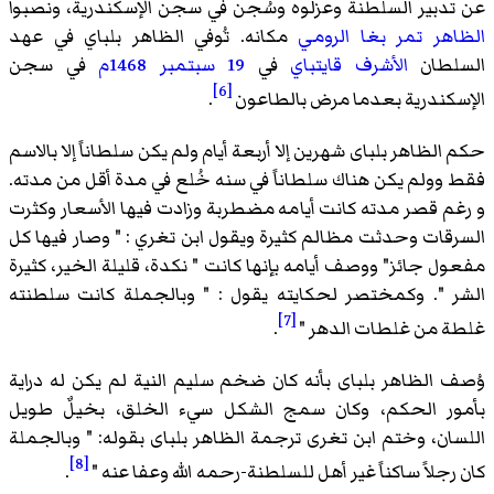
عن تدبير السلطنة وعزلوه وسُجن في سجن الإسكندرية، ونصبوا
الظاهر تمر بغا الرومي
مكانه. تُوفي الظاهر بلباي في عهد
السلطان
الأشرف قايتباي
في
19 سبتمبر
1468م
في سجن
[6]
الإسكندرية بعدما مرض بالطاعون
.
حكم الظاهر بلباى شهرين إلا أربعة أيام ولم يكن سلطاناً إلا بالاسم
فقط وولم يكن هناك سلطاناً في سنه خُلع في مدة أقل من مدته.
و رغم قصر مدته كانت أيامه مضطربة وزادت فيها الأسعار وكثرت
السرقات وحدثت مظالم كثيرة ويقول ابن تغري : " وصار فيها كل
مفعول جائز" ووصف أيامه بإنها كانت " نكدة، قليلة الخير، كثيرة
الشر ". وكمختصر لحكايته يقول : " وبالجملة كانت سلطنته
[7]
غلطة من غلطات الدهر "
.
وُصف الظاهر بلباى بأنه كان ضخم سليم النية لم يكن له دراية
بأمور الحكم، وكان سمج الشكل سيء الخلق، بخيلٌ طويل
اللسان، وختم ابن تغرى ترجمة الظاهر بلباى بقوله: " وبالجملة
[8]
كان رجلاً ساكناً غير أهل للسلطنة-رحمه الله وعفا عنه "
.