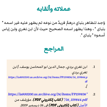
عملاته وألقابه
وُجد للظاهر بلباي درهمٌ فريدٌ من نوعه لم يظهر عليه غير اسمه "
بلباى " ، وهذا يظهر اسمه الصحيح حيث لأن ابن تغري وابن إياس
أسموه " يلباى ".
المراجع
ابن تغري بردي, جمال الدين ابو المحاسن يوسف. [ابن
تغري بردي
https://ia800200.us.archive.org/24/items/FP159836/16_159844.p
df
].
"https://ia800200.us.archive.org/24/items/FP159836
/16_159844.pdf"
( كتاب إلكتروني PDF )
. مؤرشف من
الأصل
( كتاب إلكتروني PDF )
في 16 ديسمبر 2019.