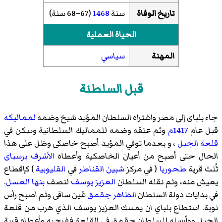
تاريخ الوفاة
سنة
1468
(67–68 سنة)
الحياة العملية
المهنة
سياسي
قبل السلطنة
جاء بلباى إلى مصر واشتراه السلطان المؤيد شيخ وضمه
لمماليكه
قبل عام
1417م
وثم عتقه وضمه للمماليك السلطانية وسكن في
قلعة الجبل
، و بعدما توفي المؤيد أصبح خاصكى وظل على هذا
الحال حتى أصبح من أعيان الخاصكية وأعطاه
الأشرف برسباى
ثُلث قرية
طحوريا
( في مركز
شبين القناطر
في
القليوبية
) كإقطاع
يعيش منه، وثم نقله السلطان
العزيز يوسف
لنصف
بنها العسل
.
في بدايات دولة السلطان
الظاهر جقمق
عُين ساقى وثم أصبح رأس
نوبة. استطاع بلباي ان يمسك العزيز يوسف الذي هرب من قلعة
الجبل ووأرسله للسلطان جقمق في القلعة ففرح به وأعطاه قرية