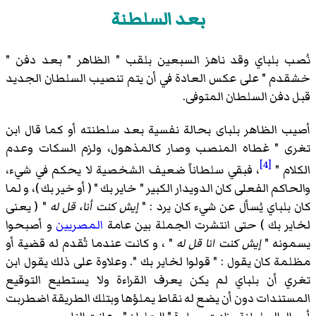
بعد السلطنة
نُصب بلباي وقد ناهز السبعين بلقب " الظاهر " بعد دفن "
خشقدم " على عكس العادة في أن يتم تنصيب السلطان الجديد
قبل دفن السلطان المتوفى.
أصيب الظاهر بلباى بحالة نفسية بعد سلطنته أو كما قال ابن
تغرى " غطاه المنصب وصار كالمذهول، ولزم السكات وعدم
[4]
الكلام "
، فبقي سلطاناً ضعيف الشخصية لا يحكم في شيء،
والحاكم الفعلى كان الدويدار الكبير " خاير بك " ( أو خير بك )، و لما
كان بلباي يُسأل عن شيء كان يرد : "
إيش كنت أنا، قل له
" ( يعنى
لخاير بك ) حتى انتشرت الجملة بين عامة
المصريين
و أصبحوا
يسمونه "
إيش كنت انا قل له
" ، و كانت عندما تُقدم له قضية أو
مظلمة كان يقول : " قولوا لخاير بك ". وعلاوة على ذلك يقول ابن
تغري أن بلباي لم يكن يعرف القراءة ولا يستطيع التوقيع
المستندات دون أن يضع له نقاط يملؤها وبتلك الطريقة اضطربت