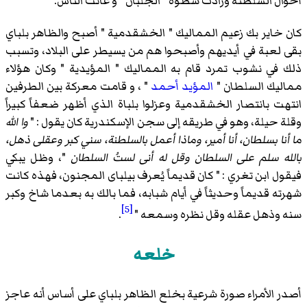
أحوال السلطنة وزادت سطوة " الجلبان " و عانت الناس.
كان خاير بك زعيم المماليك " الخشقدمية " أصبح والظاهر بلباي
بقى لعبة في أيديهم وأصبحوا هم من يسيطر على البلاد، وتسبب
ذلك في نشوب تمرد قام به المماليك " المؤيدية " وكان هؤلاء
مماليك السلطان "
المؤيد أحمد
" ، و قامت معركة بين الطرفين
انتهت بانتصار الخشقدمية وعزلوا بلباة الذي أظهر ضعفاً كبيراً
وقلة حيلة، وهو في طريقه إلى سجن الإسكندرية كان يقول : "
وا الله
ما أنا بسلطان، أنا أمير، وماذا أعمل بالسلطنة، سني كبر وعقلى ذهل،
بالله سلم على السلطان وقل له أنى لستُ السلطان
"، وظل يبكي
فيقول ابن تغري : " كان قديماً يُعرف بيلباى المجنون، فهذه كانت
شهرته قديماً وحديثاً في أيام شبابه، فما بالك به بعدما شاخ وكبر
[5]
سنه وذهل عقله وقل نظره وسمعه "
.
خلعه
أصدر الأمراء صورة شرعية بخلع الظاهر بلباي على أساس أنه عاجز