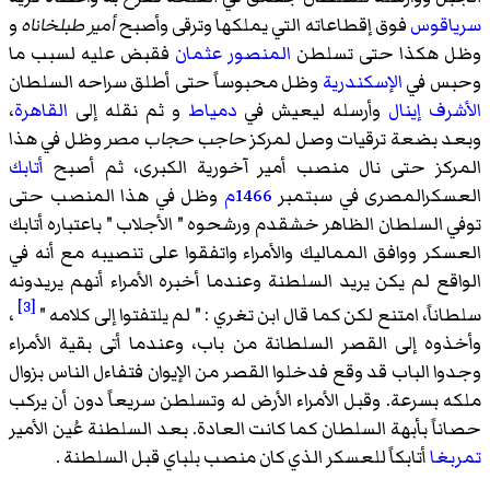
سرياقوس
فوق إقطاعاته التي يملكها وترقى وأصبح
أمير طبلخاناه
و
وظل هكذا حتى تسلطن
المنصور عثمان
فقبض عليه لسبب ما
وحبس في
الإسكندرية
وظل محبوساً حتى أطلق سراحه السلطان
الأشرف إينال
وأرسله ليعيش في
دمياط
و ثم نقله إلى
القاهرة
،
وبعد بضعة ترقيات وصل لمركز
حاجب حجاب مصر
وظل في هذا
المركز حتى نال منصب أمير آخورية الكبرى، ثم أصبح
أتابك
العسكرالمصرى في سبتمبر
1466م
وظل في هذا المنصب حتى
توفي السلطان الظاهر خشقدم ورشحوه " الأجلاب " باعتباره أتابك
العسكر ووافق المماليك والأمراء واتفقوا على تنصيبه مع أنه في
الواقع لم يكن يريد السلطنة وعندما أخبره الأمراء أنهم يريدونه
[3]
سلطاناً، امتنع لكن كما قال ابن تغري : " لم يلتفتوا إلى كلامه "
،
وأخذوه إلى القصر السلطانة من باب، وعندما أتى بقية الأمراء
وجدوا الباب قد وقع فدخلوا القصر من الإيوان فتفاءل الناس بزوال
ملكه بسرعة. وقبل الأمراء الأرض له وتسلطن سريعاً دون أن يركب
حصاناً بأبهة السلطان كما كانت العادة. بعد السلطنة عُين الأمير
تمربغا
أتابكاً للعسكر الذي كان منصب بلباي قبل السلطنة .