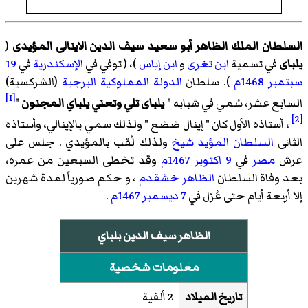
السلطان الملك الظاهر أبو سعيد سيف الدين الاينالى المؤيدى
(
يلباى
في تسمية
ابن تغرى
و
ابن إياس
)، ( توفي في
الإسكندرية
في
19
سبتمبر
1468م
). سلطان
الدولة المملوكية البرجية
(الشركسية)
[1]
السابع عشر، سُمي في شبابه "
يلباى تلي وتعني يلباي المجنون
"
[2]
، أستاذه الأول كان " إينال ضضع " ولذلك سمي بالإينالي، وأستاذه
الثانى
السلطان
المؤيد شيخ
ولذلك لُقب بالمؤيدي . جلس على
عرش
مصر
في
9 اكتوبر
1467م
وقد تخطى السبعين من عمره،
بعد وفاة السلطان
الظاهر خشقدم
، و حكم صورياً لمدة شهرين
إلا أربعة أيام حتى عُزل في
7 ديسمبر
1467م
.
الظاهر سيف الدين بلباي
معلومات شخصية
تاريخ الميلاد
2 ألفية