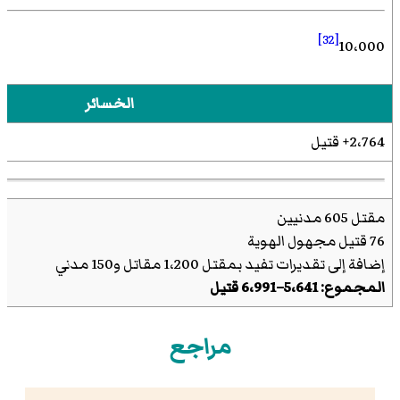
[32]
10،000
الخسائر
2،764+ قتيل
مقتل 605 مدنيين
76 قتيل مجهول الهوية
إضافة إلى تقديرات تفيد بمقتل 1،200 مقاتل و150 مدني
المجموع: 5،641–6،991 قتيل
مراجع