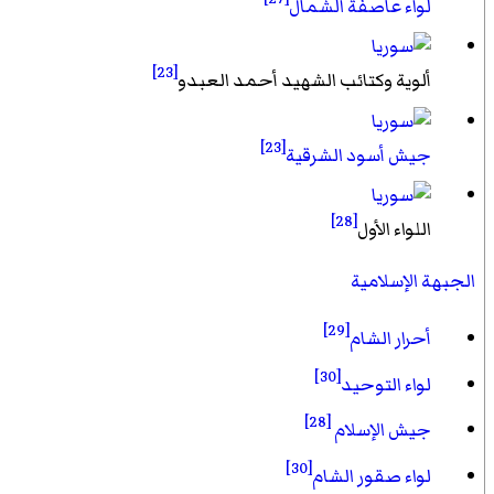
لواء عاصفة الشمال
[23]
ألوية وكتائب الشهيد أحمد العبدو
[23]
جيش أسود الشرقية
[28]
اللواء الأول
الجبهة الإسلامية
[29]
أحرار الشام
[30]
لواء التوحيد
[28]
جيش الإسلام
[30]
لواء صقور الشام