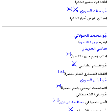
(قائد لواء صقور الشام)
⚔
[16]
أبو خالد السوري
(قيادي بارز في أحرار الشام)
أبو محمد الجولاني
(زعيم
جبهة النصرة
)
سامي العريدي
[17]
(نائب زعيم جبهة النصرة)
⚔
أبو همام الشامي
[18]
(القائد العسكري العام للنصرة)
أبو فراس السوري
[19]
(المتحدث الرسمي باسم النصرة)
أبو ماريا القحطاني
[20]
(أمير النصرة في
محافظة دير الزور
)
⚔