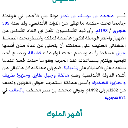
أسس
محمد بن يوسف بن نصر
دولة بني الأحمر في غرناطة
جامعا تحت حكمه ما تبقى من التراث الأندلسي. ولد سنة
595
هجري
/
1198م
. رأى فيه الأندلسيون الأمل في انقاذ الأندلس من
الانهيار واختار غرناطة لتكون عاصمة لملكه واضطر تحت الضغط
القشتالي العنيف على مملكته أن يتخلى عن عدة مدن أهمها
جيان
مسقط رأسه وينضم تحت لواء ملك
قشتالة
ويصبح أحد
تابعيه ويلتزم بمساعدته عند الحرب وهو ما حدث فعلا عندما
ساعده على الاستيلاء على
إشبيلية
. ضم إلى مملكته كل ما تبقى من
أشلاء الدولة الأندلسية وضم
مالقة
وجبل طارق
وجزيرة طريف
والجزيرة الخضراء
وأسس مملكة استمرت حوالي القرنين ونصف
من 1232م إلى 1492م وتوفي محمد بن نصر الملقب
بالغالب
في
671 هجرية
أشهر الملوك