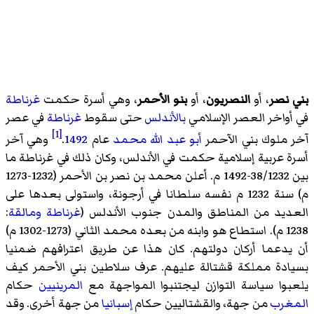
بني نصر
، أو
النصريون
، أو
بنو الأحمر
، وهي أسرة حكمت
غرناطة
في أواخر العصر الإسلامي
بالأندلس
حتى سقوط
غرناطة
في عصر
[1]
آخر ملوك بني الآحمر
أبو عبد الله محمد
عام
1492
.
وهي آخر
أسرة عربية إسلامية حكمت في الأندلس، وكان ذلك في غرناطة ما
بين 38/1232-1492 م. أعلن محمد بن نصر بن الأحمر (1232-1273
م) سنة 1232 م نفسه سلطانا في أرجونة، واستولى بعدها على
العديد من المناطق والمدن جنوب الأندلس (
غرناطة
ومالقة
:
1238 م). استطاع هو وابنه من بعده محمد الثاني (1273-1302 م)
أن يدعما أركان دولتهم. كان هذا عن طريق اعترافهم ضمنيا
بسيادة مملكة قشتالة عليهم. عرف سلاطين بني الأحمر كيف
يلعبوا سياسة التوازن ليجتنبوا المواجهة مع
المرينيين
حكام
المغرب
من جهة، والقشتاليين حكام
إسبانيا
من جهة أخرى. وقد