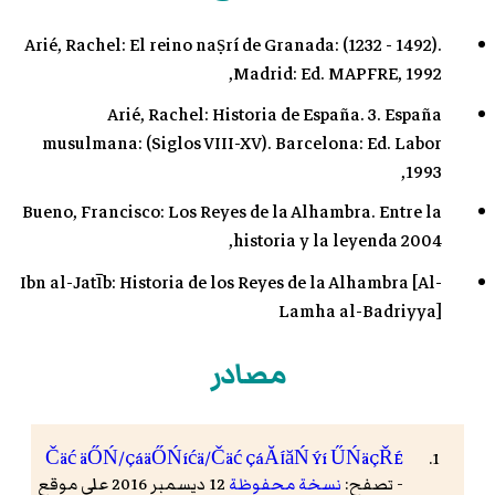
Arié, Rachel: El reino naṣrí de Granada: (1232 - 1492).
Madrid: Ed. MAPFRE, 1992,
Arié, Rachel: Historia de España. 3. España
musulmana: (Siglos VIII-XV). Barcelona: Ed. Labor
1993,
Bueno, Francisco: Los Reyes de la Alhambra. Entre la
historia y la leyenda 2004,
Ibn al-Jatīb: Historia de los Reyes de la Alhambra [Al-
Lamha al-Badriyya]
مصادر
Čäć äŐŃ/ÇáäŐŃíćä/Čäć ÇáĂÍăŃ Ýí ŰŃäÇŘÉ
- تصفح:
نسخة محفوظة
12 ديسمبر 2016 على موقع