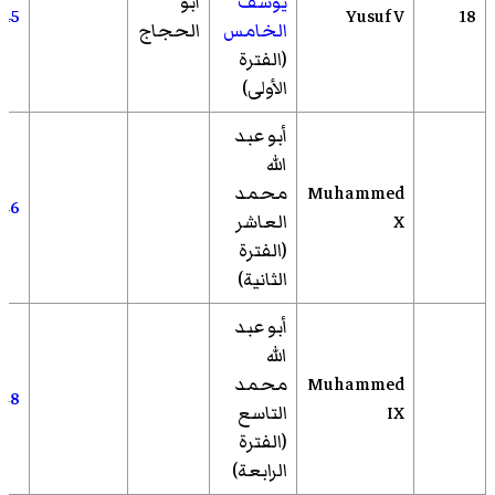
يوسف
أبو
445
Yusuf V
18
الخامس
الحجاج
(الفترة
الأولى)
أبو عبد
الله
Muhammed
محمد
446
X
العاشر
(الفترة
الثانية)
أبو عبد
الله
Muhammed
محمد
448
IX
التاسع
(الفترة
الرابعة)