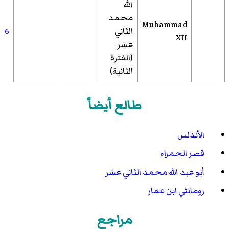
الله
محمد
Muhammad
الثاني
486
XII
عشر
(الفترة
الثانية)
طالع أيضاً
الأندلس
قصر الحمراء
أبو عبد الله محمد الثاني عشر
رومانثي ابن عمار
مراجع