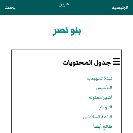
عريق
الرئيسية
بحث
بنو نصر
☰ جدول المحتويات
نبذة تمهيدية
التأسيس
أشهر الملوك
الانهيار
قائمة السلاطين
طالع أيضاً