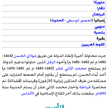
مايوركا
نافارا
البرتغال
إسبانيا
(
العصور الوسطى
·
الحديث
)
سويبي
بلنسية
بقيرة
القوط الغربيين
جرت محاولة أخيرة لإنقاذ الدولة عن طريق
مولاي الحسن
(1464-
1482 م ثم 1483-1485 م) وأخوه
الزغل
الذين حاولوا تدعيم الدولة.
لم يستطع
محمد الثاني عشر
(1482-1483 م ثم 1485-1492 م)
أحد أبناء الحسن، لم يستطع أن يقاوم أمام الضعط المتزايد على
مملكته من طرف الملكين إيزابيلا (الأرغون) وفرديناند (قشتالة). تم
محاصرة
غرناطة
واختار محمد الثاني عشر أن يسلم المدينة سنة
1492م
. سقطت بذلك آخر القلاع الإسلامية في
الأندلس
.
التأسيس