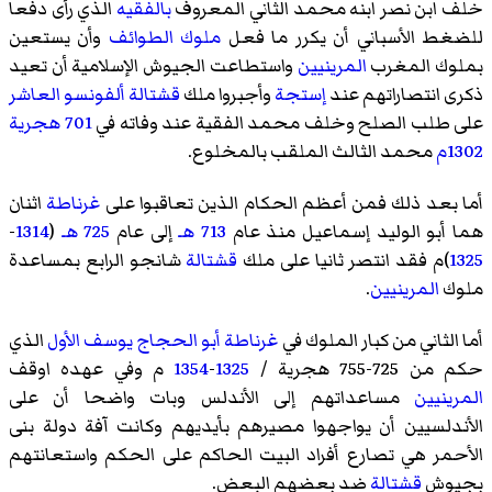
خلف ابن نصر ابنه محمد الثاني المعروف
بالفقيه
الذي رأى دفعا
للضغط الأسباني أن يكرر ما فعل
ملوك الطوائف
وأن يستعين
بملوك المغرب
المرينيين
واستطاعت الجيوش الإسلامية أن تعيد
ذكرى انتصاراتهم عند
إستجة
وأجبروا ملك
قشتالة
ألفونسو العاشر
على طلب الصلح وخلف محمد الفقية عند وفاته في
701 هجرية
1302م
محمد الثالث الملقب
بالمخلوع
.
أما بعد ذلك فمن أعظم الحكام الذين تعاقبوا على
غرناطة
اثنان
هما
أبو الوليد إسماعيل
منذ عام
713 هـ
إلى عام
725 هـ
(
1314
-
1325
)م فقد انتصر ثانيا على ملك
قشتالة
شانجو الرابع
بمساعدة
ملوك
المرينيين
.
أما الثاني من كبار الملوك في
غرناطة
أبو الحجاج يوسف الأول
الذي
حكم من 725-755 هجرية /
1325
-
1354
م وفي عهده اوقف
المرينيين
مساعداتهم إلى الأندلس وبات واضحا أن على
الأندلسيين أن يواجهوا مصيرهم بأيديهم وكانت آفة دولة بنى
الأحمر هي تصارع أفراد البيت الحاكم على الحكم واستعانتهم
بجيوش
قشتالة
ضد بعضهم البعض.