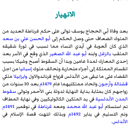
الانهيار
بعد وفاة أبي الحجاج يوسف توالى على حكم غرناطة العديد من
الملوك الضعاف حتى وصل الحكم إلى
أبو الحسن علي بن سعد
الذي كان ألعوبة في أيدي النساء مما تسبب في ثورة شقيقه
الملقب
بالزغل
وابنه
أبو عبد الله الصغير
الذي وقع في الأسر بعد
إحدى المعارك لمدة عامين وبدا أن السقوط أصبح وشيكا بسبب
انقسام المملكة إلى أجزاء متحاربة وتحالف ملوك
إسبانيا
من اجل
القضاء على ما تبقى من الأندلس فزواج
فرناندوالاول
وايزابيلا
ملكي
قشتالة
وأرجون
واتحاد مملكتيهما عام
1479م
بعد 10 سنوات من
زواجهم كان بمثابة بداية النهاية لدولة بني الأحمر وتوالى
سقوط
المدن الأندلسية
في يد الملكين الكاثوليكيين وفي نهاية المطاف
تم استسلام
أبو عبد الله محمد
ومعه
غرناطة
في نوفمبر
1491م
وتم التسليم في يناير
1492م
وبذلك انتهت قصة الإسلام في
الأندلس
.