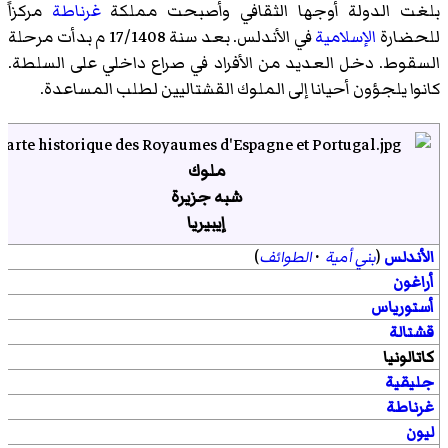
بلغت الدولة أوجها الثقافي وأصبحت مملكة
غرناطة
مركزاً
للحضارة
الإسلامية
في الأندلس. بعد سنة 17/1408 م بدأت مرحلة
السقوط. دخل العديد من الأفراد في صراع داخلي على السلطة.
كانوا يلجؤون أحيانا إلى الملوك القشتاليين لطلب المساعدة.
ملوك
شبه جزيرة
إيبيريا
الأندلس
(
بني أمية
·
الطوائف
)
أراغون
أستورياس
قشتالة
كاتالونيا
جليقية
غرناطة
ليون