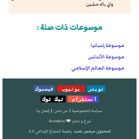
واي باك مشين.
موسوعات ذات صلة :
موسوعة إسبانيا
موسوعة الأندلس
موسوعة العالم الإسلامي
تويتر
يوتيوب
فيسبوك
انستقرام
تيك توك
سياسة الخصوصية
|
من نحن
|
إتصل بنا
تبرع و دعم ❤️ donation
المحتوى مرخص تحت
رخصة المشاع الإبداعي 3.0