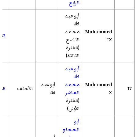
الرابع
أبو عبد
الله
Muhammed
محمد
432
IX
التاسع
(الفترة
الثالثة)
أبو عبد
الله
Muhammed
محمد
أبو عبد
17
الأحنف
445
X
العاشر
الله
(الفترة
الأولى)
أبو
الحجاج