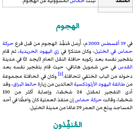
المنفذ
تبنت
حماس
المسؤولية عن الهجوم.
الهجوم
في
19 أغسطس
2003
م، أُرسَل مُنفِّذ الهجوم من قبل فرع
حركة
حماس
في الخليل
، وكان متنكرًا في
زي اليهود الحريدية
، ثم قام
بتفجير نفسه بعد ركوبه حافلة النقل العام (ايجد 2) في مدينة
القدس
في حي شمويل هانافي، حيث قام بتفجير نفسه بعد
[2]
دخوله من الباب الخلفي للحافلة.
وكان في الحافلة مجموعة
من
طائفة اليهود الأرثوذكسية
العائدين من زيارة
حائط البراق
، وقد
أدى التفجير لمقتل 24 شخصًا، وإصابة أكثر من 130
شخصًا، وقالت
حركة حماس
إن منفذ العملية كان واعظًا في أحد
المساجد يبلغ من العمر 29 عامًا من مدينة الخليل.
المُنفِّذون