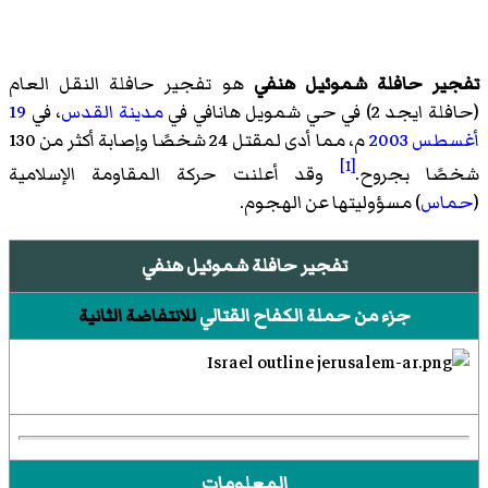
تفجير حافلة شموئيل هنفي
هو تفجير حافلة النقل العام
(حافلة ايجد 2) في حي شمويل هانافي في
مدينة القدس
، في
19
أغسطس
2003
م، مما أدى لمقتل 24 شخصًا وإصابة أكثر من 130
[1]
شخصًا بجروح.
وقد أعلنت حركة المقاومة الإسلامية
(
حماس
) مسؤوليتها عن الهجوم.
تفجير حافلة شموئيل هنفي
جزء من حملة الكفاح القتالي
للانتفاضة الثانية
المعلومات