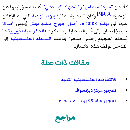
كلًا من "
حركة حماس
"
و"الجهاد الإسلامي"
أعلنا مسؤوليتها عن
[5]
[4]
[3]
الهجوم.
وكان العملية بمثابة
إنهاء الهدنة
التي تم الإعلان
عنها في
يوليو
2003
م، أرسل جورج دبليو بوش
(رئيس
أميركا
حينيذٍ) تعازيه إلى أسر الضحايا، واستنكرت <
المفوضية الأوروبية
ما
أسمته "هجوم إرهابي مدمر" ودعت
السلطة الفلسطينية
إلى
التدخل لوقف هذه الأعمال.
مقالات ذات صلة
الانتفاضة الفلسطينية الثانية
تفجير مركز ديزنغوف
تفجير حافلة كيريات ميناحيم
مراجع