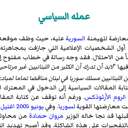
عمله السياسي
عارضة للهيمنة
السورية
عليه، حيث وظف موقعه 
ن أول الشخصيات الإعلامية التي جازفت بمجاهرته 
يها "
لابد أن تدرك أن الكثير من اللبنانيين غير مرتا
من اللبنانيين مسلك سوريا في لبنان مناقضا تماما لمبادئ
ابة المقالات السياسية إلى الدخول في المعتر
الروم الأرثوذكس
. ورغم أنه توقف عن كتابة المق
صلت معارضتها القوية
لسوريا
. وفي
يونيو
2005
اغتيل
بلها قد نجا خاله الوزير
مروان حمادة
من محاول