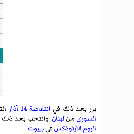
أ
ا
ا
ا
ا
برز بعد ذلك في
انتفاضة 14 آذار
الت
السوري
من
لبنان
. وانتخب بعد ذلك نا
الروم الأرثوذكس
في
بيروت
.