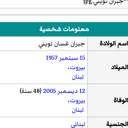
معلومات شخصية
سم الولادة
جبران غسان تويني
15 سبتمبر
1957
لميلاد
بيروت
،
لبنان
12 ديسمبر
2005
(48 سنة)
لوفاة
بيروت
،
لبنان
لجنسية
لبناني