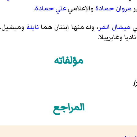
ر
مروان حمادة
والإعلامي
علي حمادة
.
ي
ميشال المر
، وله منها ابنتان هما
نايلة
وميشيل. 
ديا وغابرييلا.
مؤلفاته
المراجع