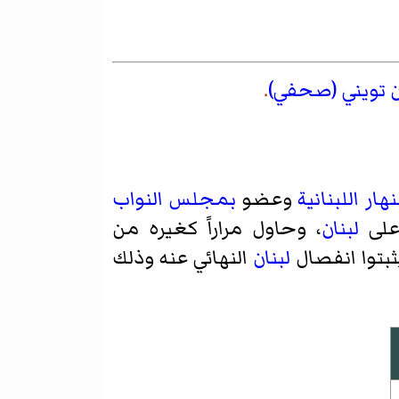
ن تويني (صحفي)
.
هار
اللبنانية
وعضو
بمجلس النواب
لى
لبنان
، وحاول مراراً كغيره من
ثبتوا انفصال
لبنان
النهائي عنه وذلك