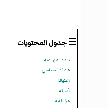
☰ جدول المحتويات
نبذة تمهيدية
عمله السياسي
اغتياله
أسرته
مؤلفاته