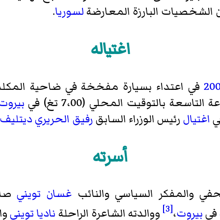
 الشخصيات البارزة المعارضة
لسوريا
.
اغتياله
20
في اعتداء بسيارة مفخخة في ضاحية
المكل
عة بالتوقيت المحلي (7،00 تغ) في
بيروت
في
اغتيال
رئيس الوزراء السابق
رفيق الحريري
ديتليف
أسرته
صحفي والمفكر السياسي والنائب
غسان تويني
صا
[3]
في
بيروت
،
ووالدته الشاعرة الراحلة
ناديا تويني
وا