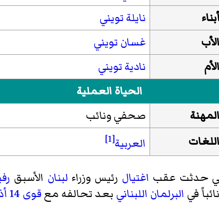
بناء
نايلة تويني
لأب
غسان تويني
لأم
نادية تويني
الحياة العملية
لمهنة
صحفي ونائب
[1]
للغات
العربية
ي حدثت عقب
اغتيال
رئيس وزراء
لبنان
الأسبق
رفي
ئباً في
البرلمان اللبناني
بعد تحالفه مع
قوى 14 أذار