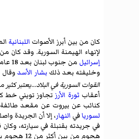
كان من بين أبرز الأصوات
اللبنانية
الم
لإنهاء الهيمنة السورية. وقد كان م
إسرائيل
من جنوب لبنان بعد 18 عاماً من الاحتلال. فقد وجه رسالة في خطاب مفتوح إلى نجل الرئيس
وخليفته بعد ذلك
بشار الأسد
وقال ف
القوات السورية في البلاد...يعتبر كثير 
أعقاب
ثورة الأرز
تجاوز تويني خط كت
كنائب عن بيروت عن مقعد طائفة
لسوريا
في
النهار
، إلا أن الجريدة وا
في جريدته بقنبلة في سيارته، وكان ق
هجوم من بين أكثر من 12 هجوم بالتفجيرات على هذه الشاكلة. وقد أصبح تهديد التفجيرات من الخطورة حتى لجأ إلى