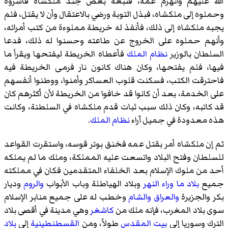
الله عليهم وانهزم عمه، فتبعه بعض جند ملكشاه فأسروه
وحملوه إلى ملكشاه، فبذل التوبة ورضي بالاعتقال وأن لا يقتل، فلم
يجبه ملكشاه إلى ذلك، فأنفذ له خريطة مملوءة من كتب أمرائه،
وأنهم حملوه على الخروج عن طاعته وحسنوا له ذلك، فدعا
السلطان بالوزير
نظام الملك
فأعطاه الخريطة ليفتحها ويقرأ ما
فيها، فلم يفتحها، وكان هناك كانون نار فرمى الخريطة فيه
فاحترقت الكتب، فسكنت قلوب العساكر وأمنوا، ووطنوا أنفسهم
على الخدمة، بعد أن كانوا قد خافوا من الخريطة لأن أكثرهم كان
قد كاتبه، وكان ذلك سبب ثبات قدم ملكشاه في السلطنة، وكانت
هذه معدودة في جميل آراء
نظام الملك
.
ثم إن ملكشاه أمر بقتل عمه فخنق بوتر قوسه، واستقرت القواعد
للسلطان وفتح البلاد واتسعت عليه المملكة، وملك ما لم يملكه
أحد من ملوك الإسلام بعد الخلفاء المتقدمين فكان في مملكته
جميع
بلاد ما وراء النهر
وبلاد الهياطلة وباب الأبواب
والروم
وديار
بكر والجزيرة
والعراق
والشام
وخطب له على جميع منابر الإسلام
سوى بلاد المغرب، فإنه ملك من
كاشغر
وهي مدينة في أقصى بلاد
الترك وسوريا إلى
بيت المقدس
طولاً، ومن
القسطنطينية
إلى
بلاد