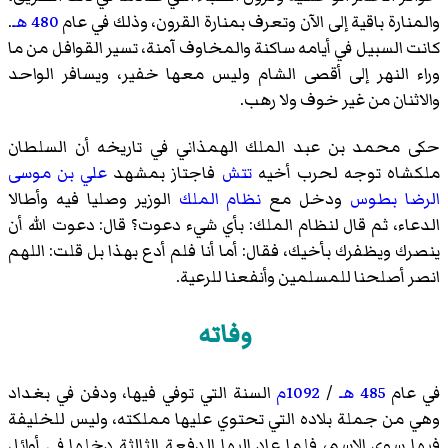
والمنارة باقية إلى الآن وتعرف بمنارة القرون، وذلك في عام
480 هـ
.
كانت السبيل في أيامه ساكنة والمخاوف آمنة، تسير القوافل من ما
وراء النهر إلى أقصى الشام وليس معها خفير، ويسافر الواحد
والاثنان من غير خوف ولا رهب.
حكى محمد بن عبد الملك الهمذاني في تاريخه أن السلطان
ملكشاه توجه لحرب أخيه
تتش
فاجتاز بمشهد
علي بن موسى
الرضا
بطوس
ودخل مع
نظام الملك
الوزير وصليا فيه وأطالا
الدعاء، ثم قال لنظام الملك: بأي شيء دعوت؟ قال: دعوت الله أن
ينصرك ويظفرك بأخيك، فقال: أما أنا فلم أدع بهذا بل قلت: اللهم
انصر أصلحنا للمسلمين وأنفعنا للرعية.
وفاته
في عام
485 هـ
/
1092م
السنة التي توفي فيها، ودفن في بغداد
وهي من جملة بلاده التي تحتوي عليها مملكته، وليس للخليفة
فيها سوى الاسم، فلما عاد إليها الدفعة الثالثة دخلها في أوائل