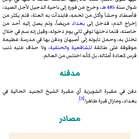
شوال سنة
485 هـ
، وخرج من فورهِ إلى ناحية الدجيل لأجل الصيد،
فأصطاد وحشاَ وأكل من لحمهِ، فابتدأت به العلة، فلم يكثر من
إخراج الدم، فدخل إلى
بغداد
مريضاً، ولم يصل إليه أحد من
خاصته، فلما دخلها توفي ثاني يوم دخوله، وقيل إنه سم في خلال
تخلل به، وحمل تابوته إلى أصبهان ودفن بها في مدرسة عظيمة
موقوفة على طائفة
للشافعية
والحنفية
، ولا حذف عليه ذنب
فرس كعادة أمثاله، بل كأنه اختلس من العالم.
مدفنه
دفن في مقبرة الشويزية أي مقبرة الشيخ الجنيد الحالية في
[3]
بغداد، ومازال قبرة ظاهرا.
.
مصادر