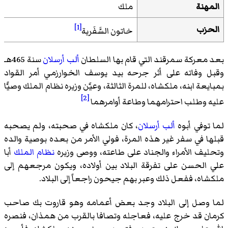
المهنة
ملك
[1]
الحزب
خاتون السَّفَرية
بعد معركة سمرقند التي قام بها السلطان
ألب أرسلان
سنة 465هـ
وقبل وفاته على أثر جرحه بيد يوسف الخوارزمي أمر القواد
بمبايعة ابنه، ملكشاه، للمرة الثالثة، وعيَّن وزيره نظام الملك وصيًّا
[2]
عليه وطلب احترامهما وطاعة أوامرهما
لما توفي أبوه
ألب أرسلان
، كان ملكشاه في صحبته، ولم يصحبه
قبلها في سفر غير هذه المرة، فولي الأمر من بعده بوصية والده
وتحليف الأمراء والجناد على طاعته، ووصى وزيره
نظام الملك
أبا
علي الحسن على تفرقة البلاد بين أولاده، ويكون مرجعهم إلى
ملكشاه، ففعل ذلك وعبر بهم جيحون راجعاً إلى البلاد.
لما وصل إلى البلاد وجد بعض أعمامه وهو قاروت بك صاحب
كرمان قد خرج عليه، فعاجله وتصافا بالقرب من همذان، فنصره