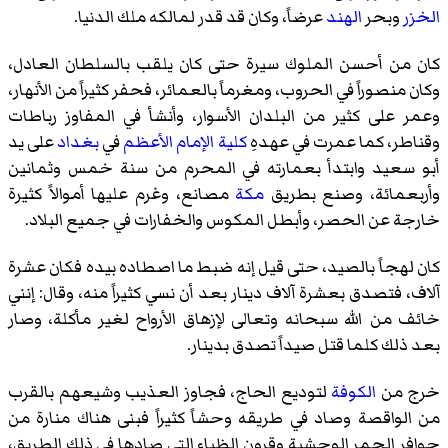
الخزر
وبحر
الهند
عرضاً، وكان قد قدر لمالكه ملك الدنيا.
كان من أحسن الملوك سيرة حتى كان يلقب بالسلطان العادل،
وكان منصوراً في الحروب، ومغرماً بالعمائر، فحفر كثيراً من الأنهار،
وعمر على كثير من البلدان الأسوار، وأنشأ في المفاوز رباطات
وقناطر، كما عمرت في عهدهِ
كلية الإمام الأعظم
في
بغداد
على يد
أبو سعيد وابتدأ بعمارته في المحرم من سنة خمس وثمانين
وأربعمائة، وصنع بطريق
مكة
مصانع، وغرم عليها أموالاً كثيرة
خارجة عن الحصر، وأبطل المكوس والخفارات في جميع البلاد.
كان لهجاً بالصيد، حتى قيل إنه ضبط ما اصطاده بيده فكان عشرة
آلاف، فتصدق بعشرة آلاف دينار بعد أن نسي كثيراً منه، وقال: إنني
خائف من الله سبحانه وتعالى لإزهاق الأرواح لغير مأكلة، وصار
بعد ذلك كلما قتل صيداً تصدق بدينار.
خرج من
الكوفة
لتوديع الحاج، فجاوز العذيب وشيعهم بالقرب
من الواقصة وصاد في طريقه وحشاً كثيراً فبنى هناك منارة من
حوافر الحمر الوحشية وقرون الظباء التي صادها في ذلك الطريق،