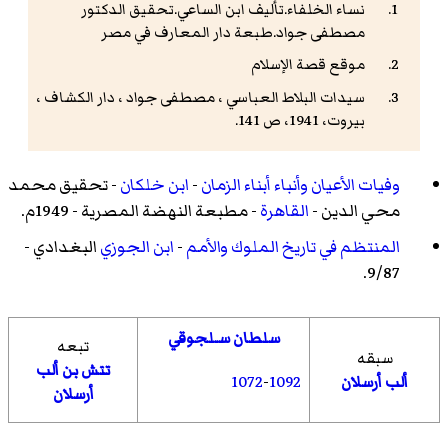
نساء الخلفاء.تأليف ابن الساعي.تحقيق الدكتور
مصطفى جواد.طبعة دار المعارف في مصر
موقع قصة الإسلام
سيدات البلاط العباسي ، مصطفى جواد ، دار الكشاف ،
بيروت، 1941، ص 141.
وفيات الأعيان وأنباء أبناء الزمان
-
ابن خلكان
- تحقيق
محمد
محي الدين
-
القاهرة
- مطبعة النهضة المصرية - 1949م.
المنتظم في تاريخ الملوك والأمم
-
ابن الجوزي
البغدادي -
9/87.
سلطان سـلجوقي
تبعه
سبقه
تتش بن ألب
1072
-
1092
ألب أرسلان
أرسلان