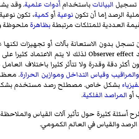
ن تسجيل
البيانات
باستخدام
أدوات علمية
. وقد يشي
ية الرصد إما أن تكون
نوعية
أو
كمية
، تكون نوعية
قيمة العددية للمتلكات مرتبطة
بظاهرة
ملحوظة و
تسجل بدون الاستعانة بآلات أو تجهيزات لكنها غال
د
Observer effect لذلك لا يتم الاعتماد 
كثر دقة وقدرة ولا تتأثر كثيرا باختلاف العامل 
والمراقيب
وقياس التداخل
وموازين الحرارة
. معظم
فيزياء
بشكل خاص. مصطلح رصد مستخدم بشك
 أو
المراصد الفلكية
.
ح أسئلة كثيرة حول تأثير آلات القياس والملاحظة
رصد والقياس في العالم الكمومي.