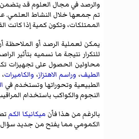
والرصد في مجال العلوم قد يتضم
تم جمعها خلال النشاط العلمي. عمل
الممتلكات، وتكون كمية إذا كانت ال
يمكن لعملية الرصد أو الملاحظة أن 
للتكرار نتيجة ما نسميه
بتأثير الراص
محاولين الحصول على تجهيزات تكون أ
الطيف
،
وراسم الاهتزاز
،
والكاميرات
،
الطبيعية وتحوراتها وتستخدم في
ال
النجوم والكواكب باستخدام المراقيب
بالرغم من هذا فأن
ميكانيكا الكم
تطر
الكمومي مما يفتح من جديد سؤال ال