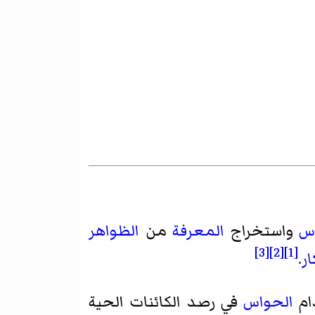
س
واستخراج
المعرفة
من
الظواهر
[3]
[2]
[1]
ار
.
ام
الحواس
في رصد الكائنات الحية