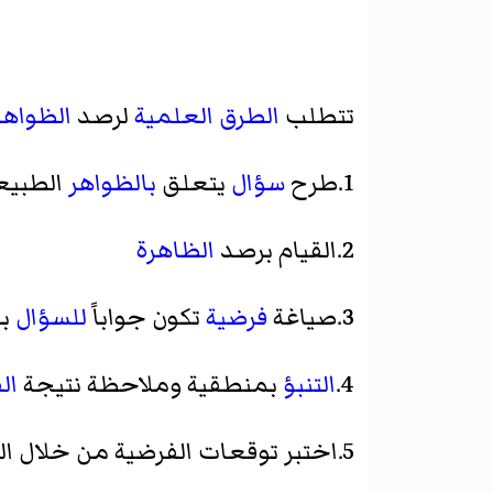
تتطلب
الطرق العلمية
لرصد
الظواهر
1.طرح
سؤال
يتعلق
بالظواهر
الطبيع
2.القيام برصد
الظاهرة
3.صياغة
فرضية
تكون جواباً
للسؤال
بش
4.
التنبؤ
بمنطقية وملاحظة نتيجة
ال
5.اختبر توقعات الفرضية من خلال التجارب والدراسات الرصدية والدراسات الميدانية أو عن طريق المحاكاة.