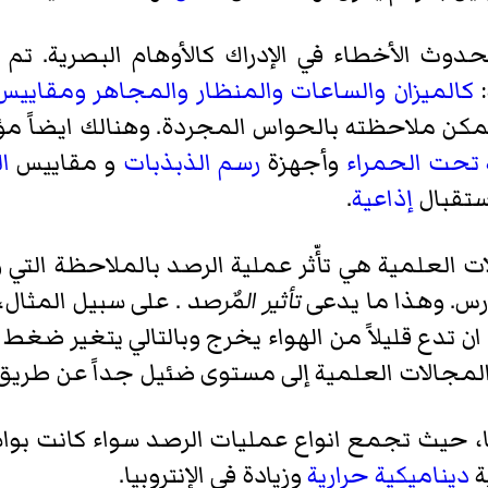
ث الأخطاء في الإدراك كالأوهام البصرية. تم 
:
كالميزان
والساعات
والمنظار
والمجاهر
ومقاييس 
مكن ملاحظته بالحواس المجردة. وهنالك ايضاً مؤ
 تحت الحمراء
وأجهزة
رسم الذبذبات
و مقاييس
ا
ستقبال
إذاعية
.
 العلمية هي تأّثر عملية الرصد بالملاحظة التي
رس. وهذا ما يدعى
تأثير المٌرصد
. على سبيل المثال،
 تدع قليلاً من الهواء يخرج وبالتالي يتغير ضغط
 المجالات العلمية إلى مستوى ضئيل جداً عن طر
ا، حيث تجمع انواع عمليات الرصد سواء كانت بواسط
ة
ديناميكية حرارية
وزيادة في الإنتروبيا.