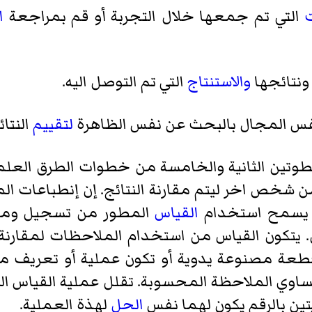
ت
التي تم جمعها خلال التجربة أو قم بمراجعة
ا
ونتائجها
والاستنتاج
التي تم التوصل اليه.
لتقييم
النتائ
طوتين الثانية والخامسة من خطوات الطرق العلمي
 شخص اخر ليتم مقارنة النتائج. إن إنطباعات ا
. يسمح استخدام
القياس
المطور من تسجيل ومقار
تكون القياس من استخدام الملاحظات لمقارنة ا
 قطعة مصنوعة يدوية أو تكون عملية أو تعريف م
تساوي الملاحظة المحسوبة. تقلل عملية القياس ال
تين بالرقم يكون لهما نفس
الحل
لهذة العملية.