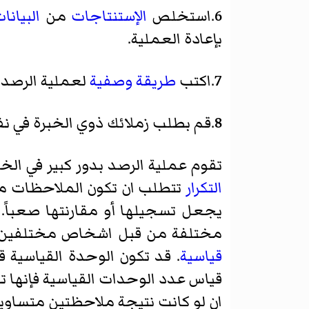
6.استخلص
الإستنتاجات
من
البيانا
بإعادة العملية.
7.اكتب
طريقة وصفية
لعملية الرصد 
8.قم بطلب زملائك ذوي الخبرة في نفس المجال بالبحث عن نفس الظاهرة
تقوم عملية الرصد بدور كبير في الخ
التكرار
تتطلب ان تكون الملاحظات من
يجعل تسجيلها أو مقارنتها صعباً
مختلفة من قبل اشخاص مختلفين. ي
قياسية
. قد تكون الوحدة القياسية
قياس عدد الوحدات القياسية فإنها 
ان لو كانت نتيجة ملاحظتين متساوي