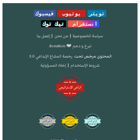
تويتر
يوتيوب
فيسبوك
انستقرام
تيك توك
سياسة الخصوصية
|
من نحن
|
إتصل بنا
تبرع و دعم ❤️ donation
المحتوى مرخص تحت
رخصة المشاع الإبداعي 3.0
شروط الإستخدام
|
إخلاء المسؤولية