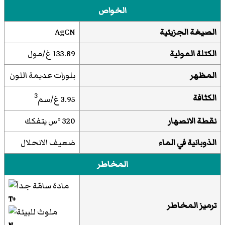
الخواص
الصيغة الجزيئية
AgCN
الكتلة المولية
133.89 غ/مول
المظهر
بلورات عديمة اللون
3
الكثافة
3.95 غ/سم
نقطة الانصهار
320 °س يتفكك
الذوبانية
في
الماء
ضعيف الانحلال
المخاطر
T+
ترميز المخاطر