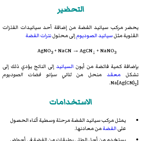
التحضير
يحضر مركب سيانيد الفضة من إضافة أحد سيانيدات الفلزات
القلوية مثل
سيانيد الصوديوم
إلى محلول
نترات الفضة
AgNO
+ NaCN → AgCN
+ NaNO
3
↓
3
بإضافة كمية فائضة من أيون
السيانيد
إلى الناتج يؤدي ذلك إلى
تشكل
معقد
منحل من
ثنائي سيانو فضات الصوديوم
Na[Ag(CN)
].
2
الاستخدامات
يمثل مركب سيانيد الفضة مرحلة وسطية أثناء الحصول
على
الفضة
من معادنها.
يستخدم من أجل الطلي بطبقات من الفضة في أحواض