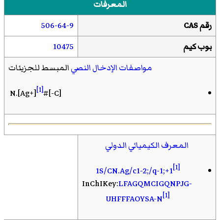
المعرفات
رقم CAS
506-64-9
بوب كيم
10475
مواصفات الإدخال النصي
المبسط للجزيئات
[1]
[C-]#N.[Ag+]
المعرف الكيميائي الدولي
[1]
1S/CN.Ag/c1-2;/q-1;+1
InChIKey:
LFAGQMCIGQNPJG-
[1]
UHFFFAOYSA-N