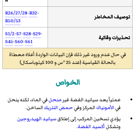
N
R26/27/28
-
R32
-
توصيف المخاطر
R50/53
S1/2
-
S7
-
S28
-
S29
-
تحذيرات وقائية
S45
-
S60
-
S61
في حال عدم ورود غير ذلك فإن البيانات الواردة أعلاه معطاة
بالحالة القياسية (عند 25 °س و 100 كيلوباسكال)
الخواص
عملياً يعد سيانيد الفضة غير
منحل
في الماء، لكنه ينحل
في
الأمونياك
المركز وفي
حمض النتريك
الساخن.
يؤدي تسخين المركب إلى إطلاق
سيانيد الهيدروجين
وتشكل
أكسيد الفضة
.