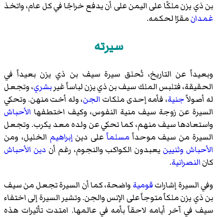
بن ذي يزن ملكًا على اليمن على أن يدفع خراجًا في كل عام، واتخذ
غمدان
مقرًا لحكمه.
سيرته
وبعيداً عن التاريخ، تُحلق
سيرة سيف بن ذي يزن
بعيداً في
الحقيقة، فتلبس الملك سيف بن ذي يزن لباساً غير
بشري
، وتجعل
له أصولاً
جنية
، فأمه إحدى ملكات
الجن
، وله أخت منهن. وتحكي
السيرة عن زوجة سيف منية النفوس، وكيف اختطفها
الأحباش
واستعادها سيف منهم، كما تحكي عن ولده معد يكرب. وتجعل
السيرة من سيف موحداً
مسلماً
على دين
إبراهيم
الخليل، ومن
الأحباش
وثنيين
يعبدون الكواكب والنجوم، رغم أن
دين
الأحباش
كان
النصرانية
.
وفي السيرة إشارات
قومية
واضحة، كما أن السيرة تجعل من سيف
بن ذي يزن ملكاً متوجاً على الإنس والجن. وتشير السيرة إلى اختفاء
سيف في آخر أيامه لاحقاً بأمه في عالمها. امتدت تأثيرات هذه