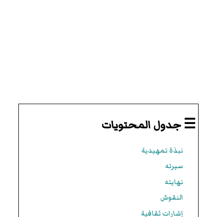
☰ جدول المحتويات
نبذة تمهيدية
سيرته
نهايته
النقوش
إشارات ثقافية