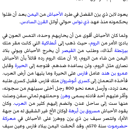
يعود لابن ذي يزن الفضل في طرد
الأحباش
من
اليمن
بعد أن ظلوا
يحكمونه منذ عهد
ذي نواس
حوالي أوائل
القرن السادس
.
ولما كان الأحباش أقوى من أن يحاربهم وحده، التمس العون في
بادئ الأمر من
الروم
، حيث ذهب إلى
أنطاكية
التي كانت مقر ملك
بيزنطة
آنذاك، وطلب من
القيصر
أن يخرج الأحباش ويولي بلاد
اليمن من شاء من الروم، إلا أن ملك الروم رده قائلاً بأن الأحباش
نصارى مثل الروم، ولن يساعده ضدهم. فتوجه إلى
الحيرة
وقابل
عمرو بن هند
عامل
فارس
على الحيرة وما يليها من أرض العرب.
فأخذه النعمان إلى
كسرى
أنوشروان
ملك فارس. فقبل كسرى طلبه
بعد تردد، وأرسل معه نحو 800 رجل أخلى سبيلهم من سجونه،
وأمَّر عليهم أحد قادته يسمى
وهرز
. وحملتهم ثماني سفن وصلت
منها ست إلى
ساحل عدن
. وانضم إليهم كثير من
العرب
. وكان
يقود الأحباش
مسروق بن أبرهة
(وكان الأخ غير الشقيق له من جهة
الأم)، وانتصر سيف بن ذي يزن ووهرز على الأحباش في
معركة
حضرموت
سنة 570م. وقد ألحقت اليمن ببلاد فارس وعين سيف