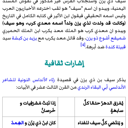
سيف ذي يزن واستجلاب الفرس غير مذكور في نقوش المسند
اليمنية، ويبدو ان اسم "سيف" هو لقب اخترعه الأخباريون العرب
وليس اسمه الحقيقي فيقول ابن الأثير في كتابه الكامل في التاريخ
(
وكانت قد ولدت لذي يزن ولداً اسمه معدي كرب، وهو سيف
)
ويبدو ان معدي كرب هو الملك
معد يكرب
ابن الملك الحميري
شميفع أشوع ذو يزن
، وقد قاتل معد يكرب مع
يزيد بن كبشة
سيد
[4]
قبيلة كندة
ضد أبرهة.
إشارات ثقافية
يذكر سيف بن ذي يزن في قصيدة
رثاء الأندلس
النونية
للشاعر
الأندلسي
أبي البقاء الرندي
من القرن الثالث عشر في الأبيات:
يُمَزق الدهرُ حتمًا كلَّ
إذا نَبَتْ مَشرَفِيات و
سابغةٍ
خَرصانُ
و يَنتَضي كلَّ سيف للفناء
كان ابنَ ذي يَزَن و
الغِمدَ