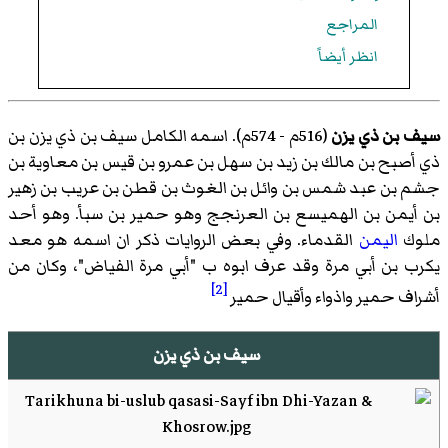
المراجع
انظر أيضاً
سيف بن ذي يزن
(516م - 574م). اسمه الكامل سيف بن ذي يزن بن
ذي أصبح بن مالك بن زيد بن سهل بن عمرو بن قيس بن معاوية بن
جشم بن عبد شمس بن وائل بن الغوث بن قطن بن عريب بن زهير
بن أيمن بن الهميسع بن العرنجج وهو حمير بن سبأ. وهو أحد
ملوك
اليمن
القدماء. وفي بعض الروايات ذكر ان اسمه هو معد
يكرب بن أبي مرة وقد عرف ابوه ب "أبي مرة الفياض"، وكان من
[2]
أشراف حمير واذواء وأقيال حمير
سيف بن ذي يزن