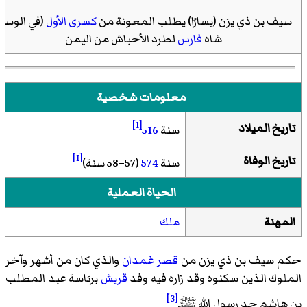
سيف بن ذي يزن (يسارًا) يطلب المعونة من
كسرى الأول
(في الوسط
شاه
فارس
لطرد الأحباش من اليمن
معلومات شخصية
[1]
تاريخ الميلاد
سنة
516
[1]
تاريخ الوفاة
سنة
574
(57–58 سنة)
الحياة العملية
المهنة
ملك
حكم سيف بن ذي يزن من
قصر غمدان
والذي كان من أشهر وآخر
الملوك الذين سكنوه وقد زاره فيه وفد
قريش
برئاسة عبد المطلب
[3]
بن هاشم جد رسول الله
ﷺ
.