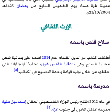
مدينة غزة مساء يوم الخميس السابع من
رمضان
1425هـ
21/10/2004م.
الإرث الثقافي
سلاح قنص باسمه
أطلقت كتائب عز الدين القسام عام
2014
اسمه على بندقية قنص
محلية الصنع وهي
بندقية القنص غول
، تخليدًا لإنجازاته التي
[3]
حققها من خلال توليه قيادة وحدة التصنيع في الكتائب.
مدرسة باسمه
في عام 2012 افتتح رئيس الوزراء الفلسطيني المقال
إسماعيل هنية
[4]
مدرسة عدنان الغول في جنوب
غزة
.