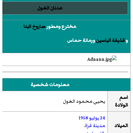
عدنان الغول
مخترع ومطور
صاروخ البنا
و
قذيفة الياسين
ورمانة حماس
معلومات شخصية
اسم
يحيى محمود الغول
الولادة
24 يوليو
1958
الميلاد
مدينة غزة
.