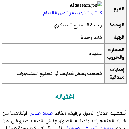
الفرع
كتائب الشهيد عز الدين القسام
الوحدة
وحدة التصنيع العسكري
الرتبة
قائد وحدة
المعارك
عديدة
والحروب
إصابات
قطعت بعض أصابعه في تصنيع المتفجرات
ميدانية
اغتياله
أستشهد عدنان الغول ورفيقه القائد
عماد عباس
(وكلاهما من
خبراء المتفجرات وتصنيع الصواريخ) في قصف صاروخي من
إحدى
طائرات الجيش الإسرائيلي
للسيارة التي كانا يستقلانها في