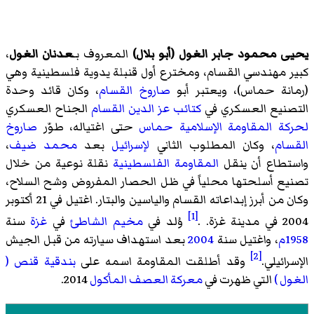
يحيى محمود جابر الغول (أبو بلال)
المعروف بـ
عدنان الغول
،
كبير مهندسي القسام، ومخترع أول قنبلة يدوية فلسطينية وهي
(رمانة حماس)، ويعتبر أبو
صاروخ القسام
، وكان قائد وحدة
التصنيع العسكري في
كتائب عز الدين القسام
الجناح العسكري
لحركة المقاومة الإسلامية حماس
حتى اغتياله، طوّر
صاروخ
القسام
، وكان المطلوب الثاني
لإسرائيل
بعد
محمد ضيف
،
واستطاع أن ينقل
المقاومة الفلسطينية
نقلة نوعية من خلال
تصنيع أسلحتها محلياً في ظل الحصار المفروض وشح السلاح،
وكان من أبرز إبداعاته القسام والياسين والبتار. اغتيل في 21 أكتوبر
[1]
2004 في مدينة غزة. .
وُلد في
مخيم الشاطئ
في
غزة
سنة
1958م
، واغتيل سنة
2004
بعد استهداف سيارته من قبل الجيش
[2]
الإسرائيلي.
وقد أطلقت المقاومة اسمه على
بندقية قنص (
الغول )
التي ظهرت في
معركة العصف المأكول
2014.