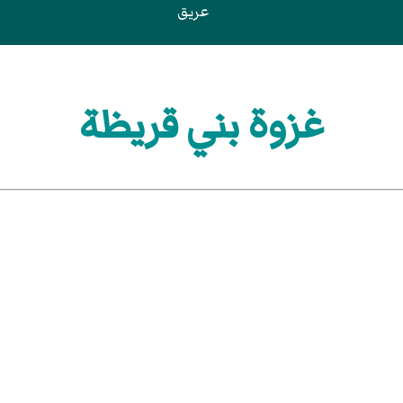
عريق
غزوة بني قريظة