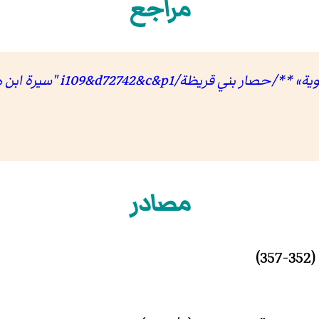
مراجع
قريظة/i109&d72742&c&p1 "سيرة ابن هشام"
مصادر
)