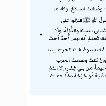
 وضَعْتَ السلاحَ، واللهِ ما
لُ اللهِ
ﷺ
فنزَلوا على
َى النساءُ والذُّرِّيَّةُ، وأن
"
نك تَعلَمُ أنه ليس أحدٌ أحبَّ
أنك قد وضَعْتَ الحربَ بيننا
وإنْ كنتَ وضعتَ الحربَ
ةٌ من بني غِفارٍ، إلا الدَّمُ
 يَغْذُو جُرْحُهُ دَمًا، فماتَ