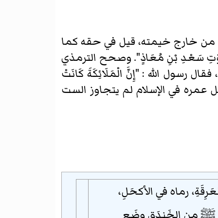
من خارج خيمته، قيل في حقه كما
لِمَوْتِ سَعْدِ بْنِ مُعَاذٍ". وصحح الترمذي
لله : "إِنَّ الْمَلَائِكَةَ كَانَتْ
كل عمره في الإسلام لم يتجاوز الست
العَرِقَةِ، رماه في الأكحَلِ،
ﷺ
من الخَندَقِ وضَع