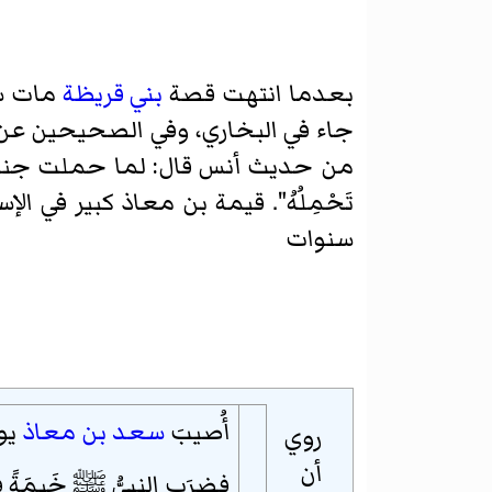
بعدما انتهت قصة
بني قريظة
مات سع
جاء في البخاري، وفي الصحيحين عن
من حديث أنس قال: لما حملت جنازة سعد 
تَحْمِلُهُ". قيمة بن معاذ كبير في 
سنوات
أُصيبَ
سعد بن معاذ
يوم
روي
أن
فضرَب النبيُّ
ﷺ
خَيمَةً 