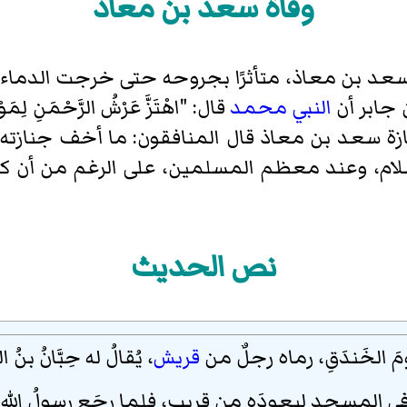
وفاة سعد بن معاذ
د بن معاذ، متأثرًا بجروحه حتى خرجت الدماء 
 جابر أن
النبي محمد
قال: "اهْتَزَّ عَرْشُ الرَّحْمَنِ 
بن معاذ قال المنافقون: ما أخف جنازته، فقال رسول ا
الإسلام، وعند معظم المسلمين، على الرغم من أن 
نص الحديث
َ الخَندَقِ، رماه رجلٌ من
قريش
، يُقالُ له حِبَّانُ بنُ 
في المسجدِ ليعودَه من قريبٍ، فلما رجَع رسولُ اللهِ