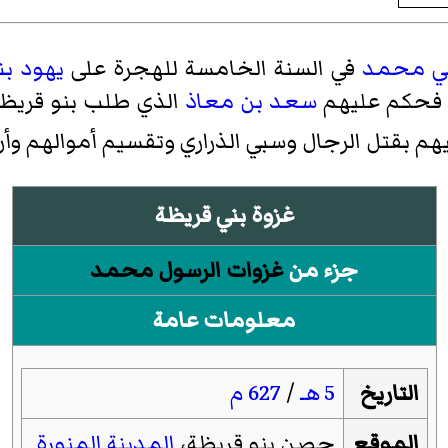
بي محمد
في السنة الخامسة للهجرة على
يهود
بن
م فحكم عليهم
سعد بن معاذ
الذي طلب بنو قريظ
م بقتل الرجال وسبي الذراري وتقسيم أموالهم وأ
غزوة بني قريظة
جزء من
غزوات الرسول محمد
معلومات عامة
التاريخ
5 هـ
/
627 م
الموقع
حصن بنو قريظة،
المدينة المنورة