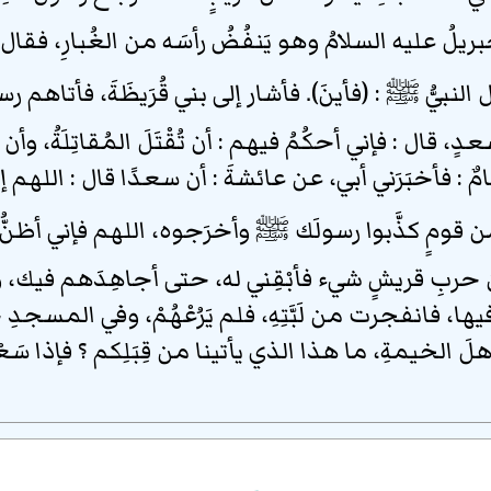
ريلُ عليه السلامُ وهو يَنفُضُ رأسَه من الغُبارِ، فقال :
 النبيُّ
ﷺ
: (فأينَ). فأشار إلى بني قُرَيظَةَ، فأتاهم رسو
دٍ، قال : فإني أحكُمُ فيهم : أن تُقْتَلَ المُقاتِلَةُ، وأن تُسب
ٌ : فأخبَرَني أبي، عن عائشةَ : أن سعدًا قال : اللهم إ
من قومٍ كذَّبوا رسولَك
ﷺ
وأخرَجوه، اللهم فإني أظنُّ 
ن حربِ قريشٍ شيء فأبْقِني له، حتى أجاهِدَهم فيك، 
، فانفجرت من لَبَّتِهِ، فلم يَرُعْهُمْ، وفي المسجدِ خيم
هلَ الخيمةِ، ما هذا الذي يأتينا من قِبَلِكم ؟ فإذا سَعْدٌ