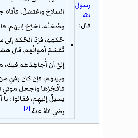
رسول
السلاحَ واغتسَلَ، فأتاه جب
الله
قال:
وضَعْتُه، اخرُجْ إليهِم. قال
حُكمِهِ، فرَدَّ الحُكمَ إلى سع
"
تُقسَمَ أموالُهم. قال هشام
إليَّ أن أُجاهِدَهم فيك، 
وبينهم، فإن كان بَفيَ م
فافْجُرْها واجعل موتي فيها
يسيلُ إليهِم، فقالوا : يا أ
[2]
رضي اللهُ عنهُ.