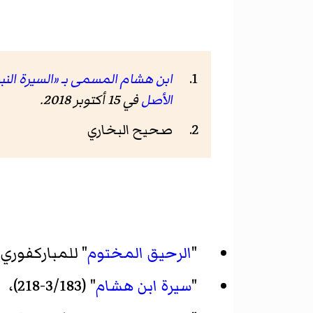
ابن هشام المسمى بـ «السيرة النبوية» **/حصار بني 
الأصل
في 15 أكتوبر 2018
.
صحيح البخاري
"
الرحيق المختوم
" للمباركفوري (352-357
"
سيرة ابن هشام
" (3/183-218)،