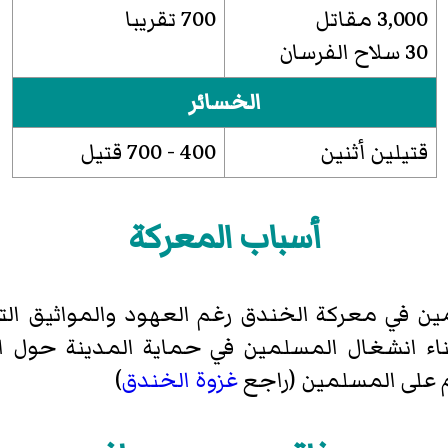
3,000 مقاتل
700 تقريبا
30 سلاح الفرسان
الخسائر
قتيلين أثنين
400 - 700 قتيل
أسباب المعركة
ين في معركة الخندق رغم العهود والمواثيق الت
ء انشغال المسلمين في حماية المدينة حول ا
ام على المسلمين (راجع
غزوة الخندق
)