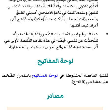
أُغذِّي ذاكرتي بالكلماتِ وأُعدُّ قائمةً بذلك، وأعددتُ نفسي
للفوزِ؛ وعندما كنتُ في قاعةِ الامتحانِ أصابني القلقُ
والعصبيَّة ما جعلني أرتكبُ خطأً إملائيًّا واحدًا مع أنَّني
أعرف كيف أكتبها.
هذا الموقع ليس لأساسيات الشِّعر وتقنياته فقط، إنَّه
للتَّحدُّث عن نفسي -أيضًا- في عدَّة نقاط؛ النُّقطة الأولى هي
أنَّني أستخدم هذا الموقع لعرض تصاميمي المعماريَّة.
لوحة المفاتيح
تُكتبُ الفاصلة المنقوطة في
لوحة المفاتيح
باستمرار الضّغط
على مفتاحي (Sift+ح).
مصادر