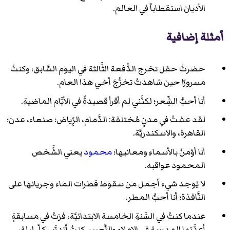
الأديان استقطاباً في العالم.
أمثلة إضافية
حضرتُ حفل تخرج الدُّفعة الثَّالثة في اليوم السَّابق؛ وكنتُ
مسرورًا حين شاهدتُ تخرُّجَ أخي هذا العام.
أنا أحبُّ الشِّعر؛ لكنَّني لم أقرأ قصيدةً في الأيَّام الماضية.
لقد عشتُ في مدنٍ مُختلفة: الدَّمام، الرِّياض؛ صنعاء، عدن؛
القاهرة، والاسكندريَّة.
أنا أؤمنُ بالأسماءِ ومعانيها؛
محمود
يعني الشَّخص
المحمود عواقبه.
لا يُوجد شيء أجمل من سقوط قطرات الماء وجريانها على
النَّافذة؛ أنا أحبُّ المطر.
عندما كنتُ في السَّنةِ الخامسة الابتدائيَّة، فزتُ في مسابقةٍ
أعدَّتها المدرسة في الإملاءِ والتَّعبير. كنتُ أتدرَّب كلّ ليلة،