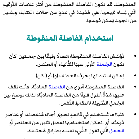
المنقوطة. قد تكون الفاصلة المنقوطة من أكثر علامات التَّرقيم
الّتي يُساء فهمها. هي مُفيدة في عددٍ من حالاتِ الكتابة، وبقليل
من الجهد يُمكن فهمها.
استخدام الفاصلة المنقوطة
تُؤسّسُ الفاصلة المنقوطة اتصالًا وثيقًا بين جملتين. كأن
تكون
الجُملة
الأولى سببًا للثَّانية، أو العكس.
يُمكن استبدالها بحرف العطف (و) أو (لكن).
الفاصلة المنقوطة أقوى من
الفاصلة
العاديَّة، فأنت تقف
عليها مُدّةً أطول قليلًا من الفاصلة العاديَّة؛ لذلك توضعُ بين
الجُملِ الطَّويلة لالتقاطِ النَّفس.
كثيرًا ما تُستخدم في قائمةٍ تحوي أجزاء مُنفصلة، أو عناصر
فرعيَّة، أي: يُمكن استخدامها لفصل اثنين من العناصر أو
الجمل
الّتي تقول الشَّيء نفسه بطرائق مُختلفة.