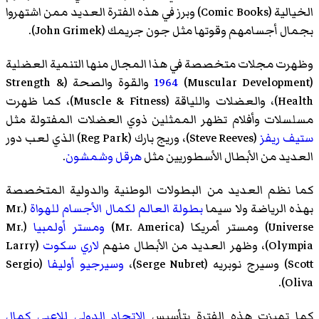
الخيالية
(Comic Books) وبرز في هذه الفترة العديد ممن اشتهروا
بجمال أجسامهم وقوتها مثل
جون جريمك
(John Grimek).
وظهرت مجلات متخصصة في هذا المجال منها
التنمية العضلية
(Muscular Development)
1964
والقوة والصحة
(Strength &
Health)،
والعضلات واللياقة
(Muscle & Fitness)، كما ظهرت
مسلسلات وأفلام تظهر الممثلين ذوي العضلات المفتولة مثل
ستيف ريفز
(Steve Reeves)،
وريج بارك
(Reg Park) الذي لعب دور
العديد من الأبطال الأسطوريين مثل
هرقل
وشمشون
.
كما نظم العديد من البطولات الوطنية والدولية المتخصصة
بهذه الرياضة ولا سيما
بطولة العالم لكمال الأجسام للهواة
(Mr.
Universe)
ومستر أمريكا
(Mr. America)
ومستر أولمبيا
(Mr.
Olympia)، وظهر العديد من الأبطال منهم
لاري سكوت
(Larry
Scott)
وسيرج نوبريه
(Serge Nubret)،
وسيرجيو أوليفا
(Sergio
Oliva).
كما تميزت هذه الفترة بتأسيس
الاتحاد الدولي للاعبي كمال