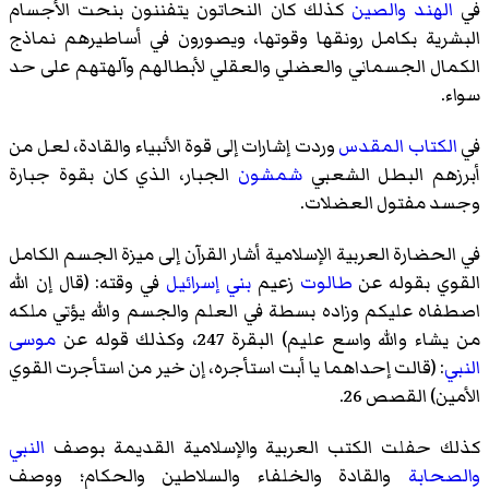
في
الهند
والصين
كذلك كان النحاتون يتفننون بنحت الأجسام
البشرية بكامل رونقها وقوتها، ويصورون في أساطيرهم نماذج
الكمال الجسماني والعضلي والعقلي لأبطالهم وآلهتهم على حد
سواء.
في
الكتاب المقدس
وردت إشارات إلى قوة الأنبياء والقادة، لعل من
أبرزهم البطل الشعبي
شمشون
الجبار، الذي كان بقوة جبارة
وجسد مفتول العضلات.
في الحضارة العربية الإسلامية أشار القرآن إلى ميزة الجسم الكامل
القوي بقوله عن
طالوت
زعيم
بني إسرائيل
في وقته: (قال إن الله
اصطفاه عليكم وزاده بسطة في العلم والجسم والله يؤتي ملكه
من يشاء والله واسع عليم) البقرة 247، وكذلك قوله عن
موسى
النبي
: (قالت إحداهما يا أبت استأجره، إن خير من استأجرت القوي
الأمين) القصص 26.
كذلك حفلت الكتب العربية والإسلامية القديمة بوصف
النبي
والصحابة
والقادة والخلفاء والسلاطين والحكام؛ ووصف