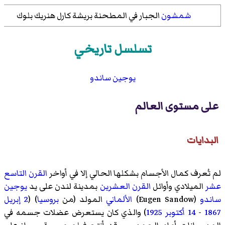
شمشون
الجبار في المطحنة بريشة كارل هنريك بلوك
تسلسل تاريخي
يوجين ساندو
على مستوى العالم
البدايات
لم تُعرف كمال الأجسام بشكلها الحالي إلا في أواخر
القرن التاسع
عشر
الميلادي وأوائل
القرن العشرين
بمدينة لندن على يد
يوجين
ساندو
(Eugen Sandow)
الألماني
المولد (من
بروسيا
) (
2 إبريل
1867
-
14 أكتوبر
1925
) والذي كان يستعرض عضلات جسمه في