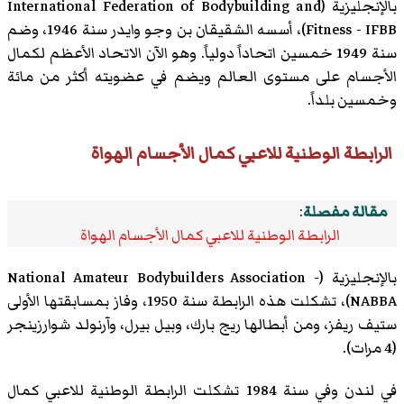
بالإنجليزية (International Federation of Bodybuilding and
Fitness - IFBB)، أسسه الشقيقان بن وجو وايدر سنة 1946، وضم
سنة 1949 خمسين اتحاداً دولياً. وهو الآن الاتحاد الأعظم لكمال
الأجسام على مستوى العالم ويضم في عضويته أكثر من مائة
وخمسين بلداً.
الرابطة الوطنية للاعبي كمال الأجسام الهواة
مقالة مفصلة
:
الرابطة الوطنية للاعبي كمال الأجسام الهواة
بالإنجليزية (National Amateur Bodybuilders Association -
NABBA)، تشكلت هذه الرابطة سنة 1950، وفاز بمسابقتها الأولى
ستيف ريفز، ومن أبطالها ريج بارك، وبيل بيرل، وآرنولد شوارزينجر
(4 مرات).
في لندن وفي سنة 1984 تشكلت الرابطة الوطنية للاعبي كمال