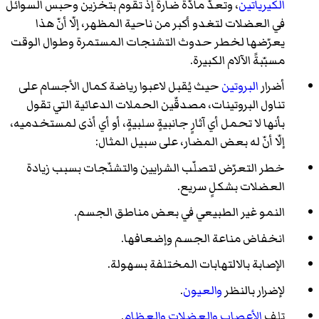
الكيرياتين
، وتعدّ مادّةً ضارةً إذ تقوم بتخزين وحبس السوائل
في العضلات لتغدو أكبر من ناحية المظهر، إلّا أنّ هذا
يعرّضها لخطر حدوث التشنجات المستمرة وطوال الوقت
مسبّبةً الآلام الكبيرة.
أضرار
البروتين
حيث يُقبل لاعبوا رياضة كمال الأجسام على
تناول البروتينات، مصدقّين الحملات الدعائية التي تقول
بأنها لا تحمل أي آثارٍ جانبيةٍ سلبيةٍ، أو أي أذى لمستخدميه،
إلّا أنّ له بعض المضار، على سبيل المثال:
خطر التعرّض لتصلّب الشرايين والتشنّجات بسبب زيادة
العضلات بشكلٍ سريع.
النمو غير الطبيعي في بعض مناطق الجسم.
انخفاض مناعة الجسم وإضعافها.
الإصابة بالالتهابات المختلفة بسهولة.
لإضرار بالنظر
والعيون
.
تلف
الأعصاب
والعضلات
والعظام
.