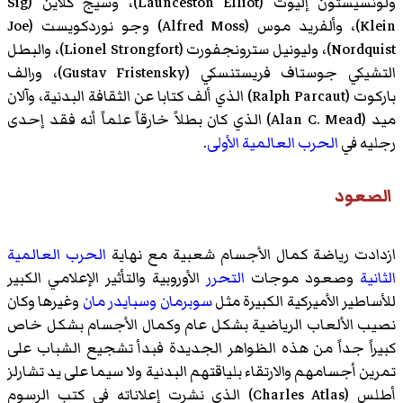
ولونسيستون إليوت
(Launceston Elliot)،
وسيج كلاين
(Sig
Klein)،
وألفريد موس
(Alfred Moss)
وجو نوردكويست
(Joe
Nordquist)،
وليونيل سترونجفورت
(Lionel Strongfort)، والبطل
التشيكي
جوستاف فريستنسكي
(Gustav Fristensky)،
ورالف
باركوت
(Ralph Parcaut) الذي ألف كتابا عن الثقافة البدنية،
وآلان
ميد
(Alan C. Mead) الذي كان بطلاً خارقاً علماً أنه فقد إحدى
رجليه في
الحرب العالمية الأولى
.
الصعود
ازدادت رياضة كمال الأجسام شعبية مع نهاية
الحرب العالمية
الثانية
وصعود موجات
التحرر
الأوروبية والتأثير الإعلامي الكبير
للأساطير الأميركية الكبيرة مثل
سوبرمان
وسبايدر مان
وغيرها وكان
نصيب الألعاب الرياضية بشكل عام وكمال الأجسام بشكل خاص
كبيراً جداً من هذه الظواهر الجديدة فبدأ تشجيع الشباب على
تمرين أجسامهم والارتقاء بلياقتهم البدنية ولا سيما على يد
تشارلز
أطلس
(Charles Atlas) الذي نشرت إعلاناته في كتب
الرسوم