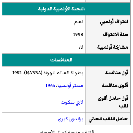
اللجنة الأولمبية الدولية
اعتراف أولمبي
نعم
سنة الاعتراف
1998
مشاركة أولمبية
لا،
المنافسات
أول منافسة
بطولة العالم للهواة (NABBA)
،
1952
أقوى منافسة
مستر أولمبيا
،
1965
أول حامل أقوى
لاري سكوت
لقب
حامل اللقب الحالي
براندون كيري
قاعة ممارسة كمال الأجسام