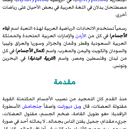
مصطلحان يدلان في اللغة العربية في بعض الأحيان على رياضات
أخرى.
رسمياً تستخدم الاتحادات الرياضية العربية لهذه اللعبة اسم (
بناء
الأجسام
) في كل من
الأردن
و
الإمارات العربية المتحدة
و
المملكة
العربية السعودية
و
قطر
و
عُمان
و
الجزائر
و
سوريا
و
العراق
و
ليبيا
و
السودان
و
الكويت
و
اليمن
و
المغرب
. واسم (
كمال الأجسام
) في كل
من
لبنان
و
فلسطين
و
مصر
. واسم (
التربية البدنية
) في
البحرين
و
تونس
.
مقدمة
منذ القدم كان التمجيد من نصيب الأجسام المكتملة القوية
مفتولة العضلات، قال
ويل ديورانت
واصفاً
جلجامش
الأسطورة
الرافدية
: «هو طويل القامة، ضخم الجسم، مفتول العضلات،
جريء مقدام، جميل يفتن الناس بجماله.. لا يماثله أحد في صورة
جسمه.. يرى جميع الأشياء، ولو كانت في أطراف العالم.. كان كل