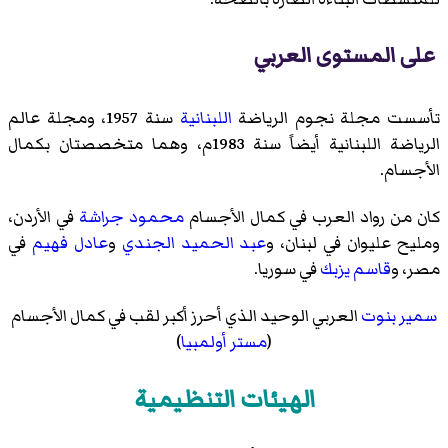
على المستوى العربي
تأسست مجلة
نجوم الرياضة
اللبنانية
سنة 1957، ومجلة عالم
الرياضة اللبنانية أيضاً سنة 1983م، وهما متخصصتان بكمال
الأجسام.
كان من رواد العرب في كمال الأجسام
محمود جراشة
في
الأردن
،
و
مليح عليوان
في
لبنان
، و
عبد الحميد الجندي
و
عادل فهيم
في
مصر
، و
قاسم يزبك
في
سوريا
.
سمير بنوت
العربي الوحيد الذي أحرز أكبر لقب في كمال الأجسام
(
مستر أولمبيا
)
الهيئات التنظيمية