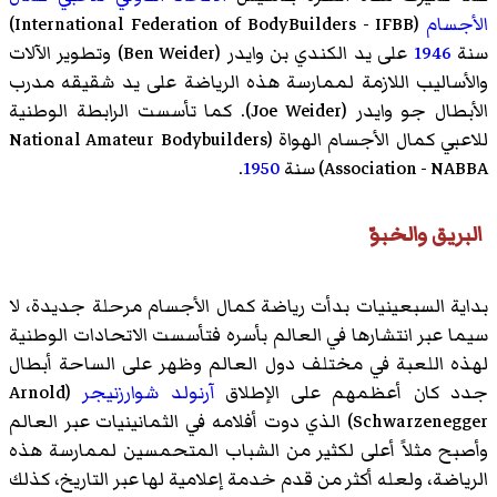
الأجسام
(International Federation of BodyBuilders - IFBB)
سنة
1946
على يد الكندي
بن وايدر
(Ben Weider) وتطوير الآلات
والأساليب اللازمة لممارسة هذه الرياضة على يد شقيقه مدرب
الأبطال
جو وايدر
(Joe Weider). كما تأسست
الرابطة الوطنية
للاعبي كمال الأجسام الهواة
(National Amateur Bodybuilders
Association - NABBA) سنة
1950
.
البريق والخبوّ
بداية السبعينيات بدأت رياضة كمال الأجسام مرحلة جديدة، لا
سيما عبر انتشارها في العالم بأسره فتأسست الاتحادات الوطنية
لهذه اللعبة في مختلف دول العالم وظهر على الساحة أبطال
جدد كان أعظمهم على الإطلاق
آرنولد شوارزنيجر
(Arnold
Schwarzenegger) الذي دوت أفلامه في الثمانينيات عبر العالم
وأصبح مثلاً أعلى لكثير من الشباب المتحمسين لممارسة هذه
الرياضة، ولعله أكثر من قدم خدمة إعلامية لها عبر التاريخ، كذلك