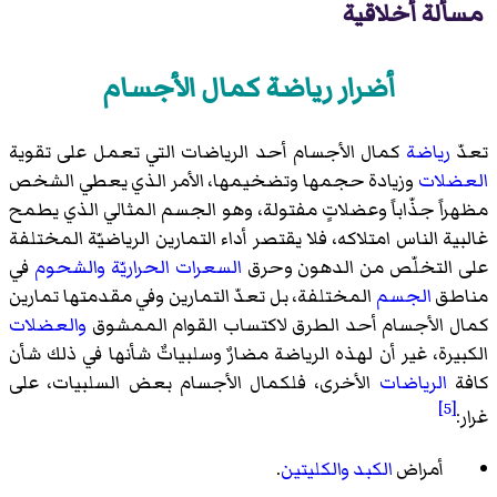
مسألة أخلاقية
أضرار رياضة كمال الأجسام
تعدّ
رياضة
كمال الأجسام أحد الرياضات التي تعمل على تقوية
العضلات
وزيادة حجمها وتضخيمها، الأمر الذي يعطي الشخص
مظهراً جذّاباً وعضلاتٍ مفتولة، وهو الجسم المثالي الذي يطمح
غالبية الناس امتلاكه، فلا يقتصر أداء التمارين الرياضيّة المختلفة
على التخلّص من الدهون وحرق
السعرات الحراريّة
والشحوم
في
مناطق
الجسم
المختلفة، بل تعدّ التمارين وفي مقدمتها تمارين
كمال الأجسام أحد الطرق لاكتساب القوام الممشوق
والعضلات
الكبيرة، غير أن لهذه الرياضة مضارٌ وسلبياتٌ شأنها في ذلك شأن
كافة
الرياضات
الأخرى، فلكمال الأجسام بعض السلبيات، على
[5]
غرار:
أمراض
الكبد
والكليتين
.