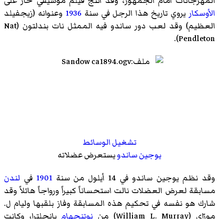
المهرجانات أمام الجمهور، وقد أنتج فيلم موسيقي حاز على
الأوسكار
يروي تاريخ هذا الرجل في سنة
1936
وعنوانه (زيجفيلد
العظيم) وقد لعب دور ساندو فيه الممثل نات بندلتون (Nat
Pendleton).
تشغيل الوسائط
يوجين ساندو
يستعرض عضلاته
وقد نظم يوجين ساندو في 14 أيلول من سنة
1901
في
لندن
مسابقة لعرض العضلات نالت استحساناً كبيراً ورواجاً هائلاً وقد
شارك هو نفسه في تحكيم هذه المسابقة وفاز بلقبها وليام ل.
مورّاي (William L. Murray) من
نوتنجهام
بإنجلترا، وكانت