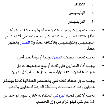
الأكتاف
البايسيبس
الترايسيبس
يجب تمرين كل مجموعتين معاً مرة واحدة أسبوعياً على
الأقل بثلاثة تمارين مختلفة لكل مجموعة على ألا تجتمع
البايسيبس
و
الترايسيبس
و
الأكتاف
معاً، ولا
الصدر
و
الظهر
معاً.
يجب تمرين عضلات
البطن
يومياً أو يوماً بعد آخر.
يجب أداء التمارين على ثلاث أو أربع مجموعات كل
مجموعة من 6-12 تكراراً، حسب كل عضلة وكل تمرين.
يجب تناول طعام كاف غني بالعناصر الغذائية كافة وبشكل
متوازن لإمداد العضلات بالطاقة اللازمة للتمارين والنمو.
يجب ألا تقل كمية
البروتين
المتناولة خلال اليوم الواحد عن
1.5 غم لكل كيلو غرام من وزن الجسم.