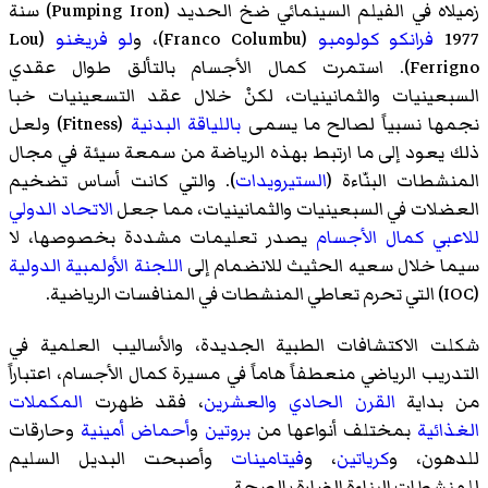
زميلاه في الفيلم السينمائي
ضخ الحديد
(Pumping Iron) سنة
1977
فرانكو كولومبو
(Franco Columbu)، و
لو فريغنو
(Lou
Ferrigno). استمرت كمال الأجسام بالتألق طوال عقدي
السبعينيات والثمانينيات، لكنْ خلال عقد التسعينيات خبا
نجمها نسبياً لصالح ما يسمى
باللياقة البدنية
(Fitness) ولعل
ذلك يعود إلى ما ارتبط بهذه الرياضة من سمعة سيئة في مجال
المنشطات البنّاءة (
الستيرويدات
). والتي كانت أساس تضخيم
العضلات في السبعينيات والثمانينيات، مما جعل
الاتحاد الدولي
للاعبي كمال الأجسام
يصدر تعليمات مشددة بخصوصها، لا
سيما خلال سعيه الحثيث للانضمام إلى
اللجنة الأولمبية الدولية
(IOC) التي تحرم تعاطي المنشطات في المنافسات الرياضية.
شكلت الاكتشافات الطبية الجديدة، والأساليب العلمية في
التدريب الرياضي منعطفاً هاماً في مسيرة كمال الأجسام، اعتباراً
من بداية
القرن الحادي والعشرين
، فقد ظهرت
المكملات
الغذائية
بمختلف أنواعها من
بروتين
و
أحماض أمينية
و
حارقات
للدهون
، و
كرياتين
، و
فيتامينات
وأصبحت البديل السليم
للمنشطات البناءة الضارة بالصحة.