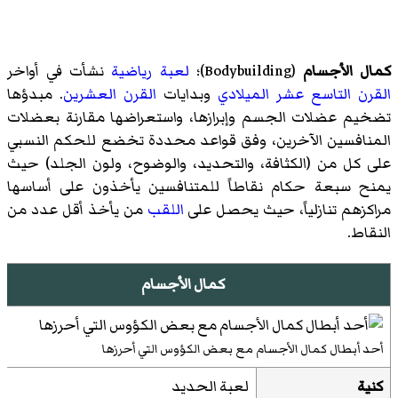
كمال الأجسام
(
Bodybuilding
)‏؛
لعبة رياضية
نشأت في أواخر
القرن التاسع عشر الميلادي
وبدايات
القرن العشرين
. مبدؤها
تضخيم عضلات الجسم وإبرازها، واستعراضها مقارنة بعضلات
المنافسين الآخرين، وفق قواعد محددة تخضع للحكم النسبي
على كل من (الكثافة، والتحديد، والوضوح، ولون الجلد) حيث
يمنح سبعة حكام نقاطاً للمتنافسين يأخذون على أساسها
مراكزهم تنازلياً، حيث يحصل على
اللقب
من يأخذ أقل عدد من
النقاط.
كمال الأجسام
أحد أبطال كمال الأجسام مع بعض الكؤوس التي أحرزها
كنية
لعبة الحديد