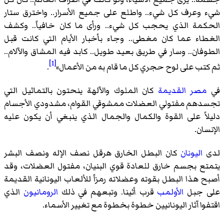
شيء وعرف كل شيء.. واطلع على جميع الأسرار.. واخترق ستار
الحكمة الذي يحجب كل شيء.. ورأى ما كان خافياً.. وكشف
الغطاء عما كان مغطى.. وجاء بأخبار الأيام التي كانت قبل
الطوفان.. وسار في طريق بعيد طويل.. كابد فيه المشاق والآلام..
[1]
ثم كتب على لوح حجري كل ما قام به من الأعمال»
.
في
مصر القديمة
كان الملوك والآلهة ينحتون بالتماثيل التي
تجسدهم مفتولي العضلات ممشوقي القوام، مشدودي الأجسام
دليلاً على القوة والكمال والجمال الذي ينبغي أن يكون عليه
الإنسان.
لدى
اليونان
كان البطل الخارق هرقل نصف الإله ونصف البشر
يتمتع بجسم خارق للعادة قوي البنيان، مفتول العضلات، وقد
أصبح هذا البطل بقوته وعضلاته رمزاً للألعاب اليونانية القديمة
على جبل
الأولمب
قرب أثينا. وتبعهم في ذلك
الرومانيون
الذي
اقتفوا آثار اليونانيين خطوة بخطوة مع تغيير الأسماء.