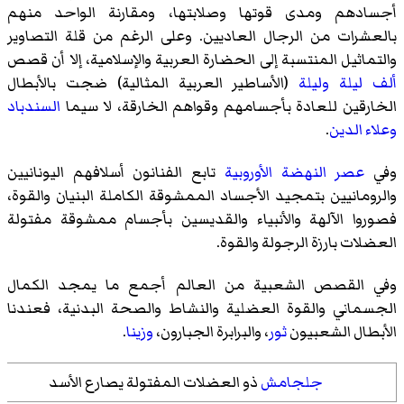
أجسادهم ومدى قوتها وصلابتها، ومقارنة الواحد منهم
بالعشرات من الرجال العاديين. وعلى الرغم من قلة التصاوير
والتماثيل المنتسبة إلى الحضارة العربية والإسلامية، إلا أن قصص
ألف ليلة وليلة
(الأساطير العربية المثالية) ضجت بالأبطال
الخارقين للعادة بأجسامهم وقواهم الخارقة، لا سيما
السندباد
وعلاء الدين
.
وفي
عصر النهضة الأوروبية
تابع الفنانون أسلافهم اليونانيين
والرومانيين بتمجيد الأجساد الممشوقة الكاملة البنيان والقوة،
فصوروا الآلهة والأنبياء والقديسين بأجسام ممشوقة مفتولة
العضلات بارزة الرجولة والقوة.
وفي
القصص الشعبية
من العالم أجمع ما يمجد الكمال
الجسماني والقوة العضلية والنشاط والصحة البدنية، فعندنا
الأبطال الشعبيون
ثور
،
والبرابرة الجبارون
،
وزينا
.
جلجامش
ذو العضلات المفتولة يصارع الأسد