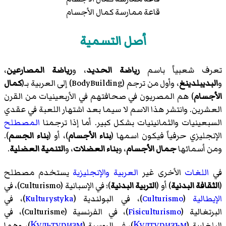
قاعة ممارسة كمال الأجسام
أصل التسمية
تعرف شعبياً باسم
رياضة الحديد
، و
رياضة المصارعين
،
و
البديبلدينغ
، وأول من ترجم (BodyBuilding) إلى العربية بـ(
كمال
الأجسام
) هم المصريون في صحافتهم في الأربعينيات من القرن
العشرين. وانتشر هذا الاسم لا سيما بعد اشتهار اللعبة في عقدي
السبعينيات والثمانينيات بشكل كبير. أما إذا ترجمنا
المصطلح
الإنجليزي حرفياً فيكون اسمها (
بناء الأجسام
)، أو (
بناء الجسم
).
ومن أسمائها
جمال الأجسام
، و
بناء العضلات
، و
التنمية العضلية
.
في
اللغات
الأخرى غير
العربية
والإنجليزية
يستخدم مصطلح
(
الثقافة البدنية
) أو (
التربية البدنية
)؛ في الإسبانية (
Culturismo
)، في
الإيطالية
(
Culturismo
)، في البولندية (
Kulturystyka
)، في
البرتغالية (
Fisiculturismo
)، في الفرنسية (
Culturisme
)، في
البلغارية (
Културизъм
)، في الروسية (
Культуризм
)، وهما