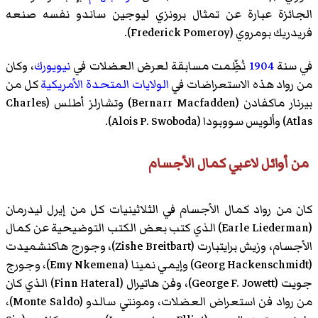
الجائزة عبارة عن تمثال برونزي ليوجين ساندو نفسه صنعه
فريدريك بومروي (Frederick Pomeroy).
في سنة
1904
نُظِّمت مسابقة لعرض العضلات في
نيويورك
، وكان
من رواد هذه الاستعراضات في
الولايات المتحدة الأمريكية
كل من
بيرنار ماكفادن
(Bernarr Macfadden)
وتشارلز أطلس
(Charles
Atlas)
وألويس سووبودا
(Alois P. Swoboda).
من أوائل لاعبي كمال الأجسام
كان من رواد كمال الأجسام في الثلاثينيات كل من
إيرل ليدرمان
(Earle Liederman) الذي كتب بعض الكتب التوضيحية عن كمال
الأجسام،
وزيش برايتبارت
(Zishe Breitbart)،
وجورج هاكنشميدت
(Georg Hackenschmidt)
وإيمي نمينا
(Emy Nkemena)،
وجورج
جويت
(George F. Jowett)،
وفن هاتيرال
(Finn Hateral) الذي كان
من رواد فن استعراض العضلات،
ومونتي سالدو
(Monte Saldo)،