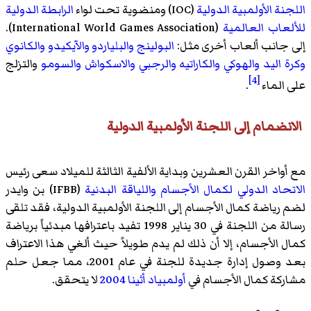
اللجنة الأولمبية الدولية
(IOC) ومنضوية تحت لواء
الرابطة الدولية
للألعاب العالمية
(International World Games Association).
إلى جانب ألعاب أخرى مثل:
البولينج
والبلياردو
والآيكيدو
والكانوي
وكرة اليد
والهوكي
والكاراتيه
والرجبي
والاسكواش
والسومو
والتزلج
[4]
على الماء
.
الانضمام إلى اللجنة الأولمبية الدولية
مع أواخر القرن العشرين وبداية الألفية الثالثة للميلاد سعى رئيس
الاتحاد الدولي لكمال الأجسام واللياقة البدنية
(IFBB) بن وايدر
لضم رياضة كمال الأجسام إلى اللجنة الأولمبية الدولية، فقد تلقى
رسالة من اللجنة في 30 يناير 1998 تفيد باعترافها مبدئياً برياضة
كمال الأجسام، إلا أن ذلك لم يدم طويلاً حيث ألغي هذا الاعتراف
بعد وصول إدارة جديدة للجنة في عام 2001، مما جعل حلم
مشاركة كمال الأجسام في
أولمبياد أثينا 2004
لا يتحقق.