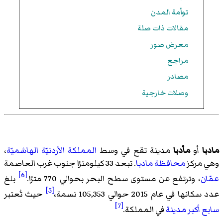
توأمة المدن
مقالات ذات صلة
معرض صور
مراجع
مصادر
وصلات خارجية
مادبا
أو
مأدبا
مدينة تقع في وسط
المملكة الأردنيّة الهاشميّة
،
وهي مركز
محافظة مادبا
. تبعد 33 كيلومترًا جنوب غرب العاصمة
[6]
عمّان
، وترتفع عن مستوى سطح البحر بحوالي 770 مترًا.
بلغ
[5]
عدد سكانها في عام 2015 حوالي 105,353 نسمة،
حيث تُعتبر
[7]
سابع أكبر مدينة
في المملكة.