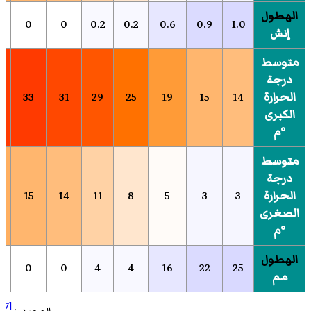
الهطول
0
0
0.2
0.2
0.6
0.9
1.0
إنش
متوسط
درجة
الحرارة
14
15
19
25
29
31
33
الكبرى
°م
متوسط
درجة
الحرارة
3
3
5
8
11
14
15
الصغرى
°م
الهطول
0
0
4
4
16
22
25
مم
[47]
المصدر: