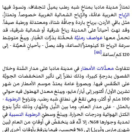
تمتازُ مدينة مادبا بمناخٍ شبه رطب يميلُ للجفاف. وتسودُ فيها
الرِّياح
الغربية عامَّة، والرِّياح الشمالية الغربية خصوصاً. وتمتازُ،
مثل باقي الأردن، برياحٍ باردة وجافَّة شتاءً، ومعتدلة ورطبة صيفاً.
وقد تهبّ أحياناً على المدينة رياحٌ شرقية أو شمالية شرقية، قد
تحملُ معها
عواصف رمليَّة
مُحمَّلة بذرَّات الغُبَار. ويبغُ متوسِّط
سرعة الرياح 15 كيلومتراً/الساعة، وقد يصلُ - بأحيانٍ مُعيَّنة - إلى
[46]
120 كم/ساعة.
تتفاوتُ
معدَّلات الأمطار
في مدينة مادبا على مدار السَّنة وخلال
الفصول بدرجةٍ كبيرة، وذلك نظراً إلى تأثير المنخفضات الجويَّة
على الطَّقسِ فيها. وبصورةٍ عامة يمتدّ موسم الأمطار من شهر
تشرين الأول/ أكتوبر إلى أيار/ مايو، ويبلغ معدل الهطول فيه حوالي
100 ملم أو أكثر، وهي تقعُ في نطاقٍ شبه رطب. وتتراوحُ
الرطوبة
-
بالمثل - على مدار العام، وما بين اللَّيل والنَّهار، وذلك تأثراً بنوع
الكتل الهوائية ودرجات الحرارة. ويبلغُ وسطيّ
الرطوبة النسبية
في
لمدية وجوارها 58%، إلا أنَّه قد ينخفضُ في أوقاتٍ من العام (بين
شهري مارس وأبريل) إلى 5% فحسب، فيما يترفعُ بأوقاتٍ أخرى (في