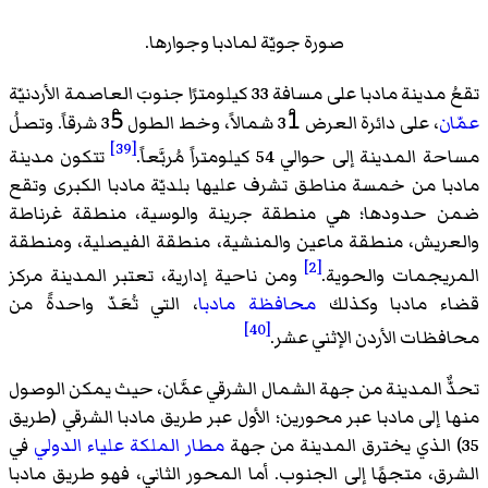
صورة جويّة لمادبا وجوارها.
تقعُ مدينة مادبا على مسافة 33 كيلومترًا جنوبَ العاصمة الأردنيّة
عمّان
، على دائرة العرض 31ْ شمالاً، وخط الطول 35ْ شرقاً. وتصلُ
[39]
مساحة المدينة إلى حوالي 54 كيلومتراً مُربَّعاً.
تتكون مدينة
مادبا من خمسة مناطق تشرف عليها بلديّة مادبا الكبرى وتقع
ضمن حدودها؛ هي منطقة جرينة والوسية، منطقة غرناطة
والعريش، منطقة ماعين والمنشية، منطقة الفيصلية، ومنطقة
[2]
المريجمات والحوية.
ومن ناحية إدارية، تعتبر المدينة مركز
قضاء مادبا وكذلك
محافظة مادبا
، التي تُعَدّ واحدةً من
[40]
محافظات الأردن الإثني عشر.
تحدٌّ المدينة من جهة الشمال الشرقي عمَّان، حيث يمكن الوصول
منها إلى مادبا عبر محورين؛ الأول عبر طريق مادبا الشرقي (طريق
35) الذي يخترق المدينة من جهة
مطار الملكة علياء الدولي
في
الشرق، متجهًا إلى الجنوب. أما المحور الثاني، فهو طريق مادبا