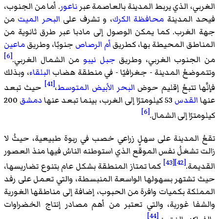
الغربي، الذي يربط المدينة بالعاصمة عبر
ناعور
. أما من الجنوب،
فيحد المدينة
محافظة الكرك
، و تشرف على
البحر الميت
من
جهة الغرب. كما يمكن الوصول إلى مادبا عبر طرق ثانوية من
المناطق المحيطة بها، كطريق
أم الرصاص
جنوبًا، وطريق
ماعين
[6]
من الجنوب الغربي، وطريق
جبل نيبو
من الشمال الغربي.
وتتموضعُ المدينة - جغرافيًا - في منطقة هضاب
البلقاء
، وبذلك
[41]
فإنَّها تتبعُ إقليم حوض
البحر الأبيض المتوسط
،
حيث تبعد
عنها
القدس
53 كيلومترًا إلى الغرب، بينما تبعد عنها
دمشق
200
[6]
كيلومترًا إلى الشمال.
تقعُ المدينة على سهلٍ زراعي خصب في ربوة طبيعية، حيثُ لا
زالت تشغلُ نفس الموقع الذي استوطنه الناسُ فيها منذ العصور
[43]
[42]
القديمة.
كما تمتاز المنطقة بشكل عام بتنوع تضاريسها،
حيث تشتهر بسهولها الواسعة المنبسطة، والتي تعمل على رفد
المملكة بكميات وافرة من الحبوب، إضافة إلى مناطقها الغورية
والشفا غورية، والتي تعتبر من أهم مصادر إنتاج الخضراوات
[44]