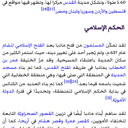
5.60 طولا، وتشكل مدينة
القدس
مركزا لها. وتظهر فيها مواقع في
[28]
[27]
فلسطين
والأردن
وسوريا
ولبنان
ومصر
.
الحكم الإسلامي
لقد تمكّن
المسلمون
من فتح مادبا بعد
الفتح الإسلامي للشام
عام 637 م، ولم يُجبر أحد على تغيير دينه، حيث استمر الكثير من
سكان المدينة باعتنقاء المسيحية. وقد مرّ الخليفة
عمر بن
الخطاب
بمادبا في طريقه
لفتح القدس
، كما تم بناء
مسجد
المدينة
في المنطقة التي صلى فيها، وهي منطقة الخطابية التي
[30]
[29]
سُميت باسمه فيما بعد.
كما تم بناء العديد من الكنائس
في بداية الحكم الإسلامي للمنطقة، وتحديدًا في فترة
الدولة
[31]
الأمويّة
.
لقد ساهم أبناء مادبا أيضًا في تزيين
القصور الصحراويّة
التابعة
للخلفاء الأمويين،
كقصر عمرة
وقصر هشام
في
أريحا
، كما أن