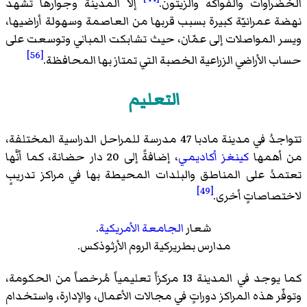
الخضراوات والفواكه والزيتون.
إلا المدينة وجوارها تشهد
نهضة عمرانيّة كبيرة بسبب قربها من العاصمة وسهولة أراضيها،
ويسر المواصلات إلى عمّان، حيث تشابكت المباني وتوسعت على
[56]
حساب الأراضي الزراعية الخصبة التي تمتاز بها المحافظة.
التعليم
تتواجدُ في مدينة مادبا 47 مدرسة للمراحل الدراسية المختلفة،
من أهمها
كينغز أكاديمي
، إضافةً إلى 20 دار حضانة، كما أنَّها
تعتمدُ على المناطق والبلدات المحيطة بها في مراكز تدريبٍ
[49]
لاختصاصاتٍ أخرى.
شعار
الجامعة الأمريكية
.
مدارس بطريركية الروم الأرثوذكس.
كما يوجد في المدينة 13 مركزاً تعليمياً مُرخصاً من الحكومة،
وتوفّر هذه المراكز دوراتٍ في مجالات الأعمال، والإدارة، واستخدام