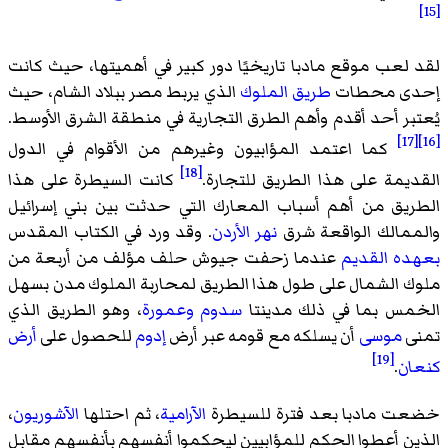
[15]
لقد لعب موقع مادبا تاريخيًا دور كبير في أهميتها، حيث كانت
إحدى محطات
طريق الملوك
الذي يربط مصر ببلاد الشام، حيث
يُعتبر أحد أقدم وأهم الطرق التجارية في منطقة الشرق الأوسط.
[17]
[16]
كما اعتمد المؤابيون وغيرهم من الأقوام في الدول
[18]
القديمة على هذا الطريق للتجارة.
كانت السيطرة على هذا
الطريق من أهم أسباب المعارك التي حدثت بين بني إسرائيل
والممالك الواقعة شرق
نهر الأردن
. وقد ورد في الكتاب المقدس
بعهده القديم
عندما زحفت جيوش حلف مؤلف من أربعة من
ملوك الشمال على طول هذا الطريق لمحاربة الملوك مدن بسهل
الخمس بما في ذلك مدينتا
سدوم وعمورة
، وهو الطريق الذي
تمنى
موسى
أن يسلكه مع قومه عبر أرض
إدوم
للحصول على
أرض
[19]
كنعان
.
خضعت مادبا بعد فترة للسيطرة
الآرامية
، ثم احتلها
الآشوريون
،
الذين أعطوا الحكم للمؤابيين ليحكموا أنفسهم بأنفسهم مقابل