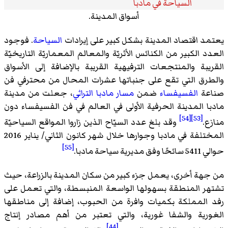
السياحة في مادبا
أسواق المدينة.
يعتمد اقتصاد المدينة بشكل كبير على إيرادات
السياحة
. فوجود
العدد الكبير من الكنائس الأثريّة والمعالم المعماريّة التاريخيّة
القريبة والمنتجعات الترفيهية القريبة بالإضافة إلى الأسواق
والطرق التي تقع على جنباتها عشرات المحال من محترفي فن
صناعة
الفسيفساء
ضمن
مسار مادبا التراثي
، جعلت من مدينة
مادبا المدينة الحرفية الأولى في العالم في فن الفسيفساء دون
[54]
[53]
منازع.
وقد بلغ عدد السيّاح الذين زاروا المواقع السياحيّة
المختلفة في مادبا وجوارها خلال شهر كانون الثاني/ يناير 2016
[55]
حوالي 5411 سائحًا وفق مديرية سياحة مادبا.
من جهة أخرى، يعمل جزء كبير من سكان المدينة بالزراعة، حيث
تشتهر المنطقة بسهولها الواسعة المنبسطة، والتي تعمل على
رفد المملكة بكميات وافرة من الحبوب، إضافة إلى مناطقها
الغورية والشفا غورية، والتي تعتبر من أهم مصادر إنتاج
[44]