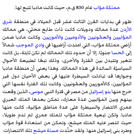
مملكة مؤاب
عام 830 ق.م، حيث كانت مادبا تتبع لها.
ظهر في بدايات القرن الثالث عشر قبل الميلاد في منطقة
شرق
الأردن
عدة ممالك ودويلات كانت ذات طابع محلي، هي ممالك
المؤابيين
والعمّونيين
والأدوميين
والأموريين
. وكانت مادبا ضمن
أراضي مملكة مؤاب، التي امتدت أراضيها في
وادي الموجب
شمالاً
إلى
الحسا
جنوبًا. إلا أن حدود تلك الممالك لم تكن ثابتة، بل كانت
تتغير وتتبدل بين الفترة والأخرى، وذلك تبعًا لطبيعة الأحوال
السياسيّة السائدة في هذه الممالك. وهذا يعني أن منطقة مادبا
وجوارها قد تبادلت السيطرة عليها في بعض الأحيان دول غير
المؤابيين، كالأموريين والعمّونيين. وكانت تلك الفترة نفسها التي
خرج منها
بنو إسرائيل
من مصر في فترة النبي
موسى
، الذين وقعت
بينهم وبين المؤابيين عدة معارك، تمكن بعدها الملك العبري
عمري الانتصار والسيطرة على عدة مناطق مؤابية، كانت منها
مادبا. ولكن تبعية مملكة مؤاب للملك عمري لم تدم طويلا،
حيث انتصر عليه الملك ميشع، وتمكن من استعادة قوة مؤاب
وطرد بني إسرائيل منها. ولقد خلّدت
مسلة ميشع
تلك الانتصارات.