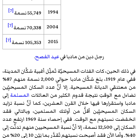
[7]
1994
55,749 نسمة
[7]
2004
70,338 نسمة
[7]
2015
105,353 نسمة
رجل دين من مادبا في
عيد الفصح
.
في ذلك الحين، كات الفئات المسيحيَّة تُمثِّل أغبية سُكَّان المدينة،
ففي عام 1919، بلغ سُكَّان مادبا حوالي 2,000 نسمة منهم 87%
من معتنقي الديانة المسيحية. إلا أنَّ عدد السكان المسيحيِّين
تضاءل مع الوقتِ نتيجة قدوم الكثير من العائلات
المسلمة
إلى
مادبا واستقرارها فيها خلال القرن العشرين، كما أنَّ نسبة تزايد
السكان المسيحيِّين أقلُّ من أولئك المسلمين، وبالتالي فقد
انخفضت نسبتهم مع الوقت. ففي إحصاء سنة 1969 ارتفع عدد
السكان إلى 12,500 نسمة، إلا أنَّ نسبة المسيحيين منهم تدنَّت إلى
40%. وأما الآن فقد أصبحت نسبتهم تُقدَّر بما بَيْن 10 إلى 20% من