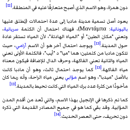
[12]
دون همزة، وهو الاسم الذي أصبح متعارفًا عليه في المنطقة.
يعود أصل تسمية مدينة مادبا إلى عدة احتمالات (يُطلق عليها
باليونانية
: Μαντάμπα)، فهناك احتمال أن الكلمة
سريانية
،
وتعني "مكان الطين" أو "المياه الهادئة"، لأن المياه تستقر عادة
[13]
حول المدينة.
ويوجد احتمال آخر هو أن الاسم
آرامي
، حيث
تتكون مادبا من كلمتين؛ هما "ميا" د "أيب"، فالكلمة الأولى تعني
المياه والثانية تعني الفاكهة، وحرف الدال للإضافة فيكون معناه
[13]
مياه الفاكهة.
كما يوجد احتمال ثالث، وهو أن مادبا كانت
بالأصل "ميدبا"، وهو اسم
مؤابي
يعني مياه الراحة، وأنه ربما كان
[13]
مأخوذًا من كثرة عدد برك المياه التي كانت تحيط بالمدينة.
كما تم ذكرها في الإنجيل بهذا الاسم، والتي تُعد من أقدم المدن
المؤابية. وقد بقي كما هو في جميع المصادر القديمة التي ذكره
[14]
دون تحريف، حتى العصر الحديث.