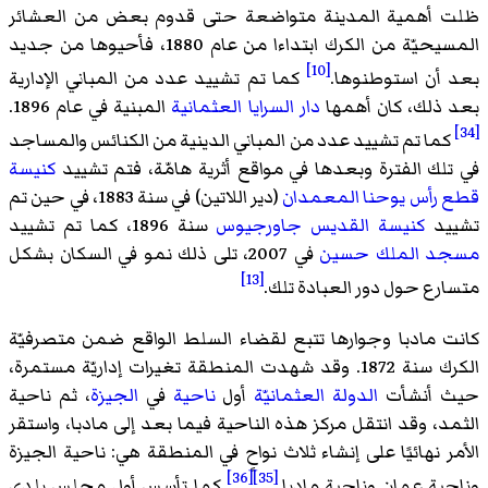
ظلت أهمية المدينة متواضعة حتى قدوم بعض من العشائر
المسيحيّة من الكرك ابتداءا من عام 1880، فأحيوها من جديد
[10]
بعد أن استوطنوها.
كما تم تشييد عدد من المباني الإدارية
بعد ذلك، كان أهمها
دار السرايا العثمانية
المبنية في عام 1896.
[34]
كما تم تشييد عدد من المباني الدينية من الكنائس والمساجد
في تلك الفترة وبعدها في مواقع أثرية هامّة، فتم تشييد
كنيسة
قطع رأس يوحنا المعمدان
(دير اللاتين) في سنة 1883، في حين تم
تشييد
كنيسة القديس جاورجيوس
سنة 1896، كما تم تشييد
مسجد الملك حسين
في 2007، تلى ذلك نمو في السكان بشكل
[13]
متسارع حول دور العبادة تلك.
كانت مادبا وجوارها تتبع لقضاء السلط الواقع ضمن متصرفيّة
الكرك سنة 1872. وقد شهدت المنطقة تغيرات إداريّة مستمرة،
حيث أنشأت
الدولة العثمانيّة
أول
ناحية
في
الجيزة
، ثم ناحية
الثمد، وقد انتقل مركز هذه الناحية فيما بعد إلى مادبا، واستقر
الأمر نهائيًا على إنشاء ثلاث نواحٍ في المنطقة هي: ناحية الجيزة
[36]
[35]
وناحية عمان وناحية مادبا.
كما تأسس أول مجلس بلدي