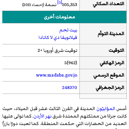
[5]
التعداد السكاني
105,353
نسمة
(إحصاء 2015)
معلومات أخرى
بيت لحم
المدينة التوأم
فيلانويفا دي لا كانادا
التوقيت
توقيت شرق أوروبا +2
الرمز الهاتفي
(962)5
الموقع الرسمي
www.madaba.gov.jo
الرمز الجغرافي
248370
أسس
المؤابيّون
المدينة في القرن الثالث عشر قبل الميلاد، حيث
كانت جزءًا من مملكتهم الممتدة شرق
نهر الأردن
. كما توالى عليها
العديد من الحضارات التي حكمت المنطقة. كما لعبت دورًا بارزًا