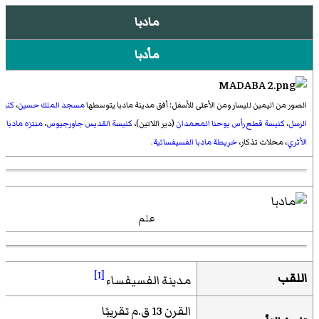
مادبا
مأدبا
الصور من اليمين لليسار ومن الأعلى للأسفل: أفق مدينة مادبا يتوسطها
مسجد الملك حسين
،
كنيس
الرسل
،
كنيسة قطع رأس يوحنا المعمدان
(دير اللاتين)،
كنيسة القديس جاورجيوس
،
منتزه مادبا
الأثري
، محلات تذكار،
خريطة مادبا الفسيفسائية
.
علم
[1]
اللقب
مدينة الفسيفساء
القرن 13 ق.م تقريبًا