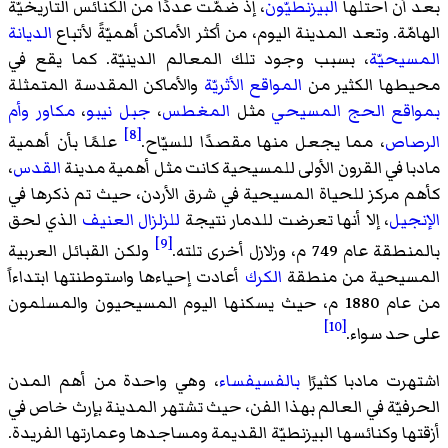
بعد أن احتلها
البيزنطيّون
، إذ ضمّت عددًا من الكنائس التاريخيّة
الهامّة. وتعد المدينة اليوم، من أكثر الأماكن أهميّةً لأتباع
الديانة
المسيحيّة
، بسبب وجود تلك المعالم الدينيّة. كما يقع في
محيطها الكثير من
المواقع الأثريّة
والأماكن المقدسة المتمثلة
بمواقع الحج المسيحي
مثل
المغطس
،
جبل نيبو
،
مكاور
وأم
[8]
الرصاص
، مما يجعل منها مقصدًا للسيّاح.
علمًا بأن أهمية
مادبا في القرون الأولى للمسيحية كانت مثل أهمية مدينة
القدس
،
كأهم مركز للحياة المسيحية في شرق الأردن، حيث تم ذكرها في
الإنجيل
، إلا أنها تعرضت للدمار نتيجة
للزلزال العنيف
الذي لحق
[9]
بالمنطقة عام 749 م، وزلازل أخرى تلته.
ولكن القبائل العربية
المسيحية من منطقة
الكرك
أعادت إحياءها واستوطنتها ابتداءاً
من عام 1880 م، حيث يسكنها اليوم المسيحيون والمسلمون
[10]
على حد سواء.
اشتهرت مادبا كثيرًا
بالفسيفساء
، وهي واحدة من أهم المدن
الحرفيّة في العالم بهذا الفن، حيث تشتهر المدينة بإرث خاص في
أزقتها وكنائسها البيزنطيّة القديمة ومساجدها وعمارتها الفريدة.