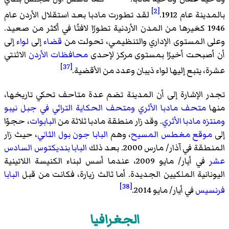
[2]
بالمدينة عام 1912.
لقد تطورت مادبا بعد استقلال الأردن عام
1946 كغيرها من المدن الأردنية تطورًا لافتًا في أكثر من صعيد.
وعلى المستوى الإداري والتنظيمي، تحولت من
قضاء
إلى
لواء
إلى
أن أصبحت أخيرًا بمستوى مركز لإحدى
محافظات الأردن
الاثنتي
[37]
عشرة، يتبع إليها لواء ذيبان وعدد من الأقضية.
تجدر الإشارة إلى أن المدينة تضم عدة متاحف تحكي تاريخها،
منها
متحف مادبا الأثري
ومتحف الحكاية التراثي في جبل نيبو
ومنتزه مادبا الأثري
. وقد زار منطقة مادبا ثلاثة من
البابوات
، حجوّا
إلى
موقع مغطس
المسيح
، وهم
البابا جون بول الثاني
، حيث زار
المنطقة في آذار/ مارس 2000. بعد ذلك
البابا بنديكتوس السادس
عشر
في أيار/ مايو 2009، عندما أسس لبناء الكنيسة اللاتينية
اليونانية الملكيين الجديدة. أما ثالث زيارة، فكانت من قبل
البابا
[38]
فرنسيس
في أيار/ مايو 2014.
الجغرافيا