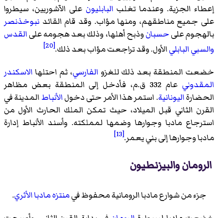
إعطاء الجزية. وعندما تغلب
البابليون
على الآشوريين، سيطروا
على جميع مناطقهم، ومنها مؤاب. وقد قام القائد
نبوخذنصر
بالهجوم على
حسبان
وذبح أهلها، وذلك بعد هجومه على
القدس
[20]
والسبي البابلي
الأول. وقد تراجعت مؤاب بعد ذلك.
خضعت المنطقة بعد ذلك للغزو
الفارسي
، ثم احتلها
الاسكندر
المقدوني
عام 332 ق.م، فأدخل إلى المنطقة بعض مظاهر
الحضارة
اليونانية
. استمر هذا الأمر حتى دخول
الأنباط
المدينة في
القرن الثاني قبل الميلاد، حيث تمكن الملك الحارث الأول من
استرجاع مادبا وجوارها وضمها لمملكته. وأسند الأنباط إدارة
[13]
مادبا وجوارها إلى بني يعمر.
الرومان والبيزنطيون
جزء من شوارع مادبا الرومانية محفوظ في
منتزه مادبا الأثري
.