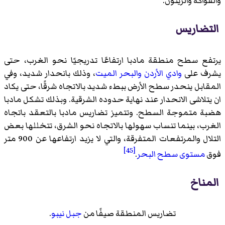
والفواكه والزيتون.
التضاريس
يرتفع سطح منطقة مادبا ارتفاعًا تدريجيًا نحو الغرب، حتى
يشرف على
وادي الأردن
والبحر الميت
، وذلك بانحدار شديد، وفي
المقابل ينحدر سطح الأرض ببطء شديد بالاتجاه شرقًا، حتى يكاد
ان يتلاشى الانحدار عند نهاية حدوده الشرقية. وبذلك تشكل مادبا
هضبة متموجة السطح. وتتميز تضاريس مادبا بالتعقد باتجاه
الغرب، بينما تنساب سهولها بالاتجاه نحو الشرق، تتخللها بعض
التلال والمرتفعات المتفرقة، والتي لا يزيد ارتفاعها عن 900 متر
[45]
فوق
مستوى سطح البحر
.
المناخ
تضاريس المنطقة صيفًا من
جبل نيبو
.