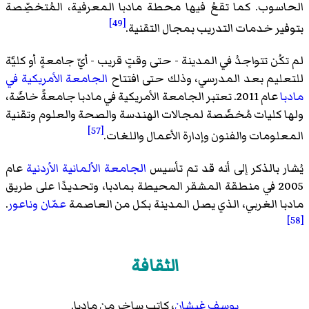
الحاسوب. كما تقعُ فيها محطة مادبا المعرفية، المُتخصِّصة
[49]
بتوفير خدمات التدريب بمجال التقنية.
لم تكُن تتواجدُ في المدينة - حتى وقتٍ قريب - أيّ جامعةٍ أو كليَّة
للتعليم بعد المدرسي، وذلك حتى افتتاح
الجامعة الأمريكية في
مادبا
عام 2011. تعتبر الجامعة الأمريكية في مادبا جامعةً خاصَّة،
ولها كليات مُخصَّصة لمجالات الهندسة والصحة والعلوم وتقنية
[57]
المعلومات والفنون وإدارة الأعمال واللغات.
يُشار بالذكر إلى أنه قد تم تأسيس
الجامعة الألمانية الأردنية
عام
2005 في منطقة المشقر المحيطة بمادبا، وتحديدًا على طريق
مادبا الغربي، الذي يصل المدينة بكل من العاصمة
عمّان
وناعور
.
[58]
الثقافة
يوسف غيشان
، كاتب ساخر من مادبا.