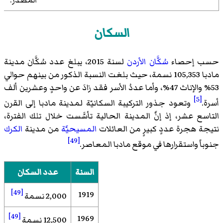
السكان
حسب إحصاء
سُكَّان الأردن
لسنة 2015، يبلغ عدد سُكَّان مدينة
مادبا 105,353 نسمة، حيث بلغت النسبة الذكور من بينهم حوالي
53% والإناث 47%، وأما عددُ الأسر فقد زادَ عن واحدٍ وعشرين ألف
[5]
أسرة.
وتعود جذور التركيبة السكانيّة لمدينة مادبا إلى القرن
التاسع عشر، إذ إنَّ المدينة الحالية تأسَّست خلال تلك الفترة،
نتيجة هجرة عددٍ كبيرٍ من العائلات
المسيحيَّة
من مدينة
الكرك
[49]
جنوباً واستقرارها في موقع مادبا المعاصر.
السنة
عدد السكان
[49]
1919
2,000 نسمة
[49]
1969
12,500 نسمة