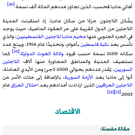
[49]
أهالي مادبا فحسب، الذين تجاوز عددهم المائة ألف نسمة.
يشّكل اللاجئون جزءًا من سكان مادبا، إذ استقبلت المدينة
اللاجئين من الدول القريبة على مر العقود الماضية، حيث يوجد
في الجزء الجنوبي منها
مخيم مادبا
للاجئين الفلسطينيين
، والذي
تأسس بعد
نكبة فلسطين
بأعوام، وتحديدًا عام 1956، ويبلغ عدد
[50]
سكانه 5500 نسمة حسب قيود
وكالة الغوث الدوليّة
.
كما
تستضيف المدينة والمناطق المجاورة منها آلاف
اللاجئين
السوريين
، يُقدر عددهم بحوالي 5000 لاجئ ومن الأيدي العاملة،
أتوا إلى مادبا بعد
الأزمة السورية
، بالإضافة إلى مئات الأسر من
اللاجئين العراقيين
الذين ازدادت أعدادهم بعد
احتلال العراق
عام
[52]
[51]
2003.
الاقتصاد
مقالة مفصلة
: