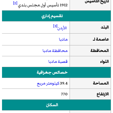
تاريخ التأسيس
[2]
1912 تأسيس أول مجلس بلدي
تقسيم إداري
[3]
البلد
الأردن
عاصمة لـ
مادبا
المحافظة
محافظة مادبا
اللواء
قصبة مادبا
خصائص جغرافية
المساحة
39.4
كيلومتر مربع
الارتفاع
770
السكان