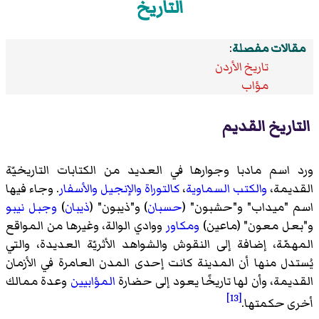
التاريخ
مقالات مفصلة
:
تاريخ الأردن
مؤاب
التاريخ القديم
ورد اسم مادبا وجوارها في العديد من الكتابات التاريخيّة
القديمة،
والكتب السماوية
،
كالتوراة
والإنجيل
والأسفار
. وجاء فيها
اسم "ميداب" و"حشبون" (
حسبان
) و"ذيبون" (
ذيبان
)
وجبل نيبو
و"بعل معون" (ماعين)
ومكاور
ووادي الوالة، وغيرها من المواقع
المهمّة، إضافة إلى النقوش والشواهد الأثريّة العديدة، والتي
يُستدل منها أن المدينة كانت إحدى المدن العامرة في الأزمان
القديمة، وأن لها تاريخًا يعود إلى حضارة
المؤابيين
وعدة ممالك
[13]
أخرى حكمتها.