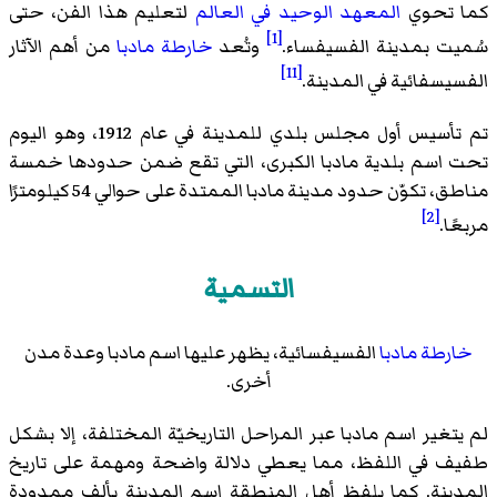
كما تحوي
المعهد الوحيد في العالم
لتعليم هذا الفن، حتى
[1]
سُميت بمدينة الفسيفساء.
وتُعد
خارطة مادبا
من أهم الآثار
[11]
الفسيسفائية في المدينة.
تم تأسيس أول مجلس بلدي للمدينة في عام 1912، وهو اليوم
تحت اسم بلدية مادبا الكبرى، التي تقع ضمن حدودها خمسة
مناطق، تكوّن حدود مدينة مادبا الممتدة على حوالي 54 كيلومترًا
[2]
مربعًا.
التسمية
خارطة مادبا
الفسيفسائية، يظهر عليها اسم مادبا وعدة مدن
أخرى.
لم يتغير اسم مادبا عبر المراحل التاريخيّة المختلفة، إلا بشكل
طفيف في اللفظ، مما يعطي دلالة واضحة ومهمة على تاريخ
المدينة. كما يلفظ أهل المنطقة اسم المدينة بألف ممدودة