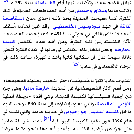
[24]
قبائل الضجاعمة، وتأصّلت فيها أيام
الغساسنة
سنة 292 م.
وكانت مادبا
ومكاور
وحسبان
من أهم المقاطعات العربيّة في تلك
الفترة. كما أصبحت المدينة بعد ذلك إحدى مدن
المقاطعة
الثالثة
في عهد
ثيودوسيس الفلسطيني
. وقد عُين لمادبا أسقف
اسمه قايوناس الثاني في حوالي سنة 451 م. كما وُجدت العديد من
الآثار الكنسيّة إبان تلك الفترة. ومن أهم هذه الكنائس
كنيسة
الخارطة
. ولعل انتشار بناء الكنائس في مادبا في هذه الفترة أعطي
دلالة مهمة تدل أن سكانها كانوا بأعداد كبيرة، ساعد ذلك في
[25]
الرخاء الاقتصادي في مادبا.
اشتهرت مادبا كثيرًا بالفسيفساء، حتى سُميت بمدينة الفسيفساء.
ومن أهم الآثار الفسيسفائية في المدينة
خارطة مادبا
. وهي جزء
من أرضية فسيفسائية لكنيسة قديمة. وهي أقدم خريطة أصلية
للأراضي المقدسة
، والتي يعود إنشاؤها إلى سنة 560. توجد اليوم
داخل
كنيسة القديس جوارجيوس
في مدينة مادبا، والتي بُنيت في
[26]
عام 1896 فوق بقايا الكنيسة البيزنطية.
تمتد خريطة مادبا
على جزء من أرضية الكنيسة، وتُقدر أبعادها بنحو 15.75 عرضا