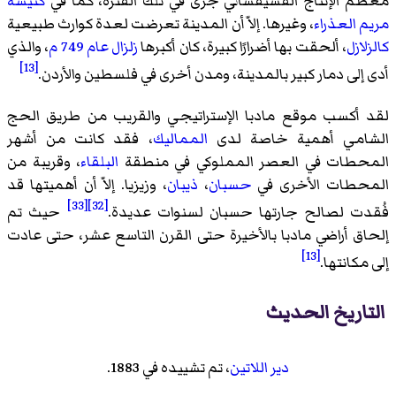
معظم الإنتاج الفسيفسائي جرى في تلك الفترة، كما في
كنيسة
مريم العذراء
، وغيرها. إلاّ أن المدينة تعرضت لعدة كوارث طبيعية
كالزلازل
، ألحقت بها أضرارًا كبيرة، كان أكبرها
زلزال عام 749 م
، والذي
[13]
أدى إلى دمار كبير بالمدينة، ومدن أخرى في فلسطين والأردن.
لقد أكسب موقع مادبا الإستراتيجي والقريب من طريق الحج
الشامي أهمية خاصة لدى
المماليك
، فقد كانت من أشهر
المحطات في العصر المملوكي في منطقة
البلقاء
، وقريبة من
المحطات الأخرى في
حسبان
،
ذيبان
، وزيزيا. إلاّ أن أهميتها قد
[33]
[32]
فُقدت لصالح جارتها حسبان لسنوات عديدة.
حيث تم
إلحاق أراضي مادبا بالأخيرة حتى القرن التاسع عشر، حتى عادت
[13]
إلى مكانتها.
التاريخ الحديث
دير اللاتين
، تم تشييده في 1883.