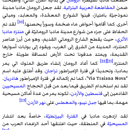
خضعت مادبا لسيطرة
الرومان
في بداية القرن الثاني، وأصبحت
ضمن
المقاطعة العربية البترائية
. لقد جعل الرومان مادبا مدينة
نموذجيّة بامتياز، فبنوا الشوارع المعمّدة، والمعابد، ومباني
[10]
أخرى. كما أقاموا أحواض ماء ضخمة وسوراً يحصنها.
لقد تم
الحفاظ على جزء من شوارع مدينة مادبا الرومانيّة في
منتزه مادبا
الأثري
، حيث يقطع الشارع الروماني القديم، وهو من أبرز عناصر
المتنزه، المدينة من الشرق إلى الغرب، ويقود إلى بوابات أسوارها
القديمة، ويمتد مدفونا تحت الأرض لمسافة طويلة خارج
[22]
[21]
المنتزه.
كما أعاد الرومان إنشاء طريق الملوك الي يمر
بمادبا، وتحديدًا في فترة الإمبراطور
تراجان
. وقد اُطلق عليه اسم
"Via Traiana Nova"، كما تم إكماله في فترة الإمبراطور
هادريان
.
لقد تم استخدام الطريق فيما بعد من قبل الحجاج
المسيحيين
القادمين إلى
فلسطين
والأردن
، لكونه يمر من عدة أماكن مسيحية
[23]
مهمة، بما فيها
جبل نيبو
،
والمغطس
على
نهر الأردن
.
لقد ازدهرت مادبا في
الفترة البيزنطيّة
، خاصةً بعد انتشار
المسيحيّة
في المنطقة، حيث اعتنقها أحد الزعماء العرب من