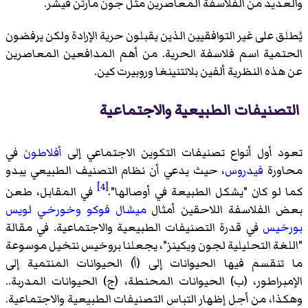
والعديد من الفلاسفة المعاصرين مثل جون مارتن فيشر.
يُطلق على غير التوافقيين الذين يقبلون حرية الإرادة ولكن يرفضون
الحتمية اسم فلاسفة الحرية. من أهم المدافعين المعاصرين
عن هذه النظرية ألفين بلانتنينغا وروبيرت كين.
التصنيفات الطبيعية والاجتماعية
تعود أول أنواع تصنيفات التكوين الاجتماعي إلى
أفلاطون
في
محاورة
فيدروس
، حيث يدعي أن نظام التصنيف الطبيعي يبدو
[4]
كما لو كان "يشكل الطبيعة في أوصالها".
في المقابل، طعن
بعض الفلاسفة اللاحقين أمثال
ميشال فوكو
وخورخي لويس
بورخيس
في قدرة التصنيفات الطبيعية والاجتماعية. في مقالة
"اللغة التحليلية لجون ويكينز"، يجعلنا بروخيس نتخيل موسوعة
ما تنقسم فيها الحيوانات إلى (أ) الحيوانات المنتمية إلى
الإمبراطور، (ب) الحيوانات المحنطة، (ج) الحيوانات المدربة..
وهكذا، من أجل إظهار التباس التصنيفات الطبيعية والاجتماعية.