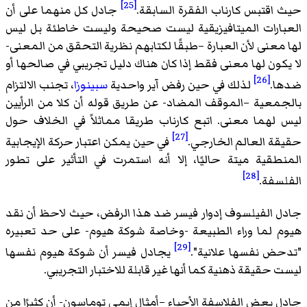
[25]
حيث اقتبس كارناب الفقرة السابقة.
جادل كل منهما على أن
العبارات الميتافيزيقية ليست صحيحة وليست خاطئة بل ليس
لها معنى لأن العبارة –طبقًا لكتابهم نظرية التحقق من المعنى-
لا يكون لها معنى فقط إذا كان هناك دليل تجريبي في صالحها أو
[26]
ضدها.
لذلك في حين رفض آير واحدية
سبينوزا
، تجنب الالتزام
بالجمعية –الموقف المضاد- عن طريق قوله أن كلا من الرأيين
ليس لهما معنى. اتبع كارناب طريقا مماثلاً في الخلاف حول
[27]
حقيقة العالم الخارجي.
في حين يمكن اعتبار حركة الإيجابية
المنطقية ميتة حاليًا، إلا أنه استمرت في التأثير على تطور
[28]
الفلسفة.
جادل الفيلسوف إدوار فيسر ضد هذا الرفض، حيث لاحظ أن نقد
هيوم لما وراء الطبيعة -وخاصة شوكة هيوم- على حد تعبيره
[29]
"تدحض نفسها علانية".
يجادل فيسر أن شوكة هيوم نفسها
ليست حقيقة ذهنية كما أنها غير قابلة للاختبار التجريبي.
جادل بعض الفلاسفة الأحياء –أمثال إيمي توماسون- أن كثيرًا من