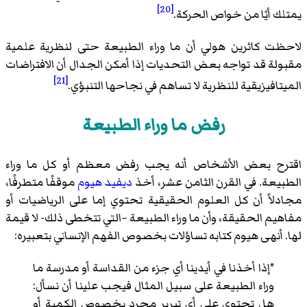
[20]
يمتلك أيًا من خواص الحركة.
لاحظت كاثرين هولي أن ما وراء الطبيعة حتى لنظرية علمية
مقبولة قد تواجه بعض التحديات إذا أمكن الجدال أن الافتراضات
[21]
الميتافيزيقية للنظرية لا تساهم في نجاحها التنبؤي.
رفض ما وراء الطبيعة
اقترح بعض الأشخاص أنه يجب رفض معظم أو كل ما وراء
الطبيعة. في القرن الثامن عشر، أخذ
ديفيد هيوم
موقفًا متطرفًا،
مجادلاً أن كل العلوم الحقيقية تحتوي إما على الرياضيات أو
مفاهيم الحقيقة، وأن ما وراء الطبيعة –التي تتخطى ذلك- لا قيمة
لها. أنهى هيوم كتابه تساؤلات بخصوص الفهم الإنساني بتعبيره:
"إذا أخذنا في أيدينا أي جزء من القداسة أو مدرسة ما
وراء الطبيعة على سبيل المثال فيجب علينا أن نسأل:
هل تحتوي على أي تبرير مجرد بخصوص الكمية أو