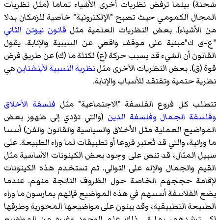
شحنة) بينما ترفض نظريات أخرى الأشياء تماما (مثل نظريات
المجال الكمومي حيث تصبح "الإلكترونية" خاصية للزمكان بدلا
من الأشياء). بعض النظريات العلمية مثل
قانون نيوتن الثاني
"ع=ق ك"مبنية على موقف واقعي عن السببية والإنابة. يقول
القانون أن الشيء قد يسبب حركة (ع) لكتلة ما (ك) عن طريق فرض
قوة (ق). بعض النظريات الأخرى مثل
نظرية النسبية
لأينشتاين
هي
نظرية حتمية وتفتقد للأسباب والإنابة.
تتطلب كل فروع الفلسفة "الاجتماعية" مثل
فلسفة الأخلاق
وفلسفة الجمال
وفلسفة الدين
(والتي تؤدي إلى ظهور بعض
المواضيع العملية مثل الأخلاق والسياسية والقانون والفن) أسسا
ما ورائية، والتي قد تُعتبر فروعا أو تطبيقات لما وراء الطبيعة. على
سبيل المثال، قد تنص على وجود بعض الكينونات الأساسية مثل
القيم والجمال والإله على التوالي. ثم تستخدم هذه الكينونات
لإقامة حججهم الخاصة حول الظروف الناتجة منهم. عندما
يضع الفلاسفة أسسهم في هذه المواضيع فإنهم يمارسون ما وراء
الطبيعة التطبيقية، وقد يبنون على مواضيعها المحورية وطرقها
لكي ترشدهم، بما في ذلك علم الوجود وغيره من المواضيع