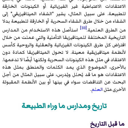
الاعتقادات الاعتباطية غير الفيزيائية أو الكينونات الخارقة
للطبيعة. على سبيل المثال، يشير "الشفاء الميتافيزيقي" إلى
الشفاء من خلال طرق الشفاء السحرية أو الخارقة للطبيعة بدلا
[33]
من الطرق العلمية.
استأصل هذه الاستخدام من المدارس
التاريخية المختلفة للميتافيزيقا التأملية والتي عملت من خلال
افتراض كل طرق الكينونات الفيزيائية والعقلية والروحية كأسس
لأنظمة ميتافيزيقية معينة. لا تحول الميتافيزيقا كمادة دون
الاعتقاد في مثل هذه الكينونات السحرية ولكنها أيضًا لا تدعمها.
بالأحرى، الموضوع الذي يمد الكلمات والمنطق بمثل هذه
الاعتقادات هو ما قد يُحلل ويُدرس، على سبيل المثال من أجل
البحث عن التناقضات سواء في بينها أو بين الأنظمة المقبولة
الأخرى مثل
العلم
.
تاريخ ومدارس ما وراء الطبيعة
ما قبل التاريخ