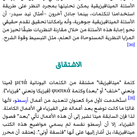
الأسئلة الميتافيزيقية يمكن تحليلها بمجرد النظر على طريقة
استخدامنا للكلمات، بينما جادل آخرون –أمثال تيد سيدر- أن
الأسئلة الميتافيزيقية جوهرية، وأنه بإمكاننا تحقيق تقدم حقيقي
نحو إجابة هذه الأسئلة من خلال مقارنة النظريات طبقًا لحيز من
المزايا النظرية المستوحاة من العلم، مثل التبسيط وقوة الشرح.
[30]
الاشتقاق
كلمة "ميتافيزيقا" مشتقة من الكلمات اليونانية μετά (ميتا
وتعني "خلف" أو "بعد) وكلمة φυσικά (فيزيكا وتعني "فيزياء").
[31]
استُخدمت لأول مرة كعنوان للعديد من أعمال
أرسطو
، لأنها
غالبًا ما كانت توضع بعد أعماله على الفيزياء في الأعمال الكاملة.
لذا فإن السابقة ميتا تشير إلى أن هذه الأعمال تأتي "بعد" فصول
الفيزياء. إلا أن أرسطو نفسه لم يسمي مواضيع هذه الكتب
ميتافيزيقا، بل أشار إليها على أنها "فلسفة أولى". يُعتقد أن محرر