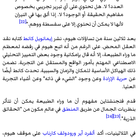
العدد؟ لا. هل تحتوي على أي تبرير تجريبي بخصوص
مفاهيم الحقيقة أو الوجود؟ لا. إذا ألق بها في النيران
[22]
لأنها لا يمكن أن تحتوي إلا على سفسطة ووهم."
بعد ثلاثين سنة من تساؤلات هيوم، نشر
إيمانويل كانط
كتابه نقد
العقل المحض. على الرغم من أنه اتبع هيوم في رفضه لمعظم
ما وراء الطبيعة، إلا أنه قال بإمكانية وجود بعض التمييز التحليلي
الاصطناعي المهتم بأمور الواقع والمستقل عن التجربة. تضمن
ذلك الهياكل الأساسية للمكان والزمان والسببية. تحدث كانط أيضًا
عن
حرية الإرادة
وعن وجود "الشيء في ذاته" وعن أشياء التجربة
العليا.
قدم فتجنشتاين مفهوم أن ما وراء الطبيعة يمكن أن تتأثر
بنظريات الجمال عن طريق
المنطق
في عالم مكون من "الحقائق
[24]
[23]
الذرية".
في الثلاثينيات، أكد
ألفرد آير
ورودولف كارناب
على موقف هيوم،