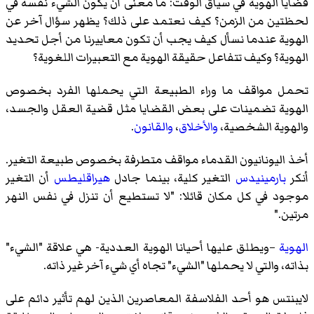
قضايا الهوية في سياق الوقت: ما معنى أن يكون الشيء نفسه في
لحظتين من الزمن؟ كيف نعتمد على ذلك؟ يظهر سؤال آخر عن
الهوية عندما نسأل كيف يجب أن تكون معاييرنا من أجل تحديد
الهوية؟ وكيف تتفاعل حقيقة الهوية مع التعبيرات اللغوية؟
تحمل مواقف ما وراء الطبيعة التي يحملها الفرد بخصوص
الهوية تضمينات على بعض القضايا مثل قضية العقل والجسد،
والهوية الشخصية،
والأخلاق
،
والقانون
.
أخذ اليونانيون القدماء مواقف متطرفة بخصوص طبيعة التغير.
أنكر
بارمينيدس
التغير كلية، بينما جادل
هيراقليطس
أن التغير
موجود في كل مكان قائلا: "لا تستطيع أن تنزل في نفس النهر
مرتين."
الهوية
–ويطلق عليها أحيانا الهوية العددية- هي علاقة "الشيء"
بذاته، والتي لا يحملها "الشيء" تجاه أي شيء آخر غير ذاته.
لايبنتس هو أحد الفلاسفة المعاصرين الذين لهم تأثير دائم على