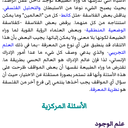
الأشياء التي تدرسها ما وراء الطبيعة توجد داخل عقل الراصد،
بحيث يصبح الشيء نوعا من الاستبطان
والتحليل الفلسفي
.
يناقش بعض الفلاسفة -مثل
كانط
- كل من "العالمين" وما يمكن
استنتاجه من كل منهما. يرفض بعض الفلاسفة –كفلاسفة
الوضعية المنطقية
- وبعض العلماء الرؤية القوية لما وراء
الطبيعة لكونها بلا معنى ولا يمكن إثباتها. يجيب البعض بأن هذا
الانتقاد قد ينطبق على أي نوع من المعرفة –بما في ذلك
العلم
التجريبي
- والذي يدعي وصف كل شيء ما عدا أمور الإدراك
الإنساني، لذا فإن عالم الإدراك هو العالم الحسي بطريقة ما.
تفترض ما وراء الطبيعة نفسها أن بعض المواقف طُرحت على
هذه الأسئلة وأنها قد تستمر بصورة مستقلة عن الاختيار، حيث أن
سؤال أي المواقف يجب أخذها ينتمي إلى فرع آخر من الفلسفة
هو
نظرية المعرفة
.
الأسئلة المركزية
علم الوجود