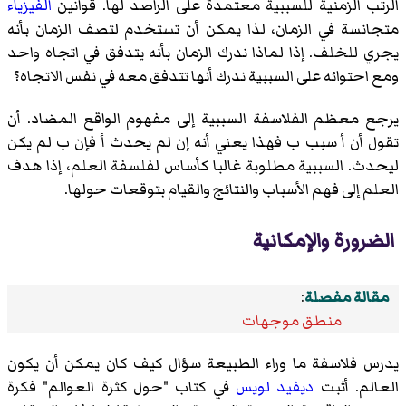
الرتب الزمنية للسببية معتمدة على الراصد لها. قوانين
الفيزياء
متجانسة في الزمان، لذا يمكن أن تستخدم لتصف الزمان بأنه
يجري للخلف. إذا لماذا ندرك الزمان بأنه يتدفق في اتجاه واحد
ومع احتوائه على السببية ندرك أنها تتدفق معه في نفس الاتجاه؟
يرجع معظم الفلاسفة السببية إلى مفهوم الواقع المضاد. أن
تقول أن أ سبب ب فهذا يعني أنه إن لم يحدث أ فإن ب لم يكن
ليحدث. السببية مطلوبة غالبا كأساس لفلسفة العلم، إذا هدف
العلم إلى فهم الأسباب والنتائج والقيام بتوقعات حولها.
الضرورة والإمكانية
مقالة مفصلة
:
منطق موجهات
يدرس فلاسفة ما وراء الطبيعة سؤال كيف كان يمكن أن يكون
العالم. أثبت
ديفيد لويس
في كتاب "حول كثرة العوالم" فكرة