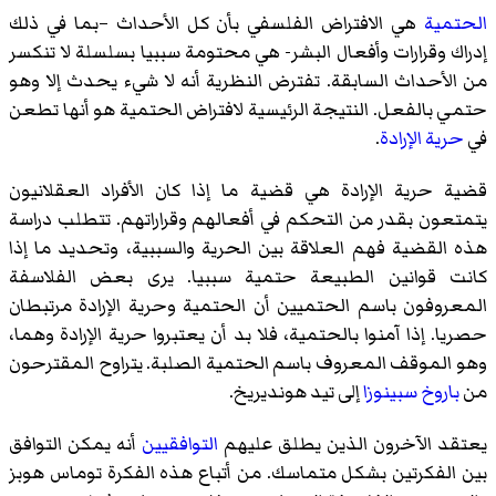
الحتمية
هي الافتراض الفلسفي بأن كل الأحداث –بما في ذلك
إدراك وقرارات وأفعال البشر- هي محتومة سببيا بسلسلة لا تنكسر
من الأحداث السابقة. تفترض النظرية أنه لا شيء يحدث إلا وهو
حتمي بالفعل. النتيجة الرئيسية لافتراض الحتمية هو أنها تطعن
في
حرية الإرادة
.
قضية حرية الإرادة هي قضية ما إذا كان الأفراد العقلانيون
يتمتعون بقدر من التحكم في أفعالهم وقراراتهم. تتطلب دراسة
هذه القضية فهم العلاقة بين الحرية والسببية، وتحديد ما إذا
كانت قوانين الطبيعة حتمية سببيا. يرى بعض الفلاسفة
المعروفون باسم الحتميين أن الحتمية وحرية الإرادة مرتبطان
حصريا. إذا آمنوا بالحتمية، فلا بد أن يعتبروا حرية الإرادة وهما،
وهو الموقف المعروف باسم الحتمية الصلبة. يتراوح المقترحون
من
باروخ سبينوزا
إلى تيد هونديريخ.
يعتقد الآخرون الذين يطلق عليهم
التوافقيين
أنه يمكن التوافق
بين الفكرتين بشكل متماسك. من أتباع هذه الفكرة توماس هوبز