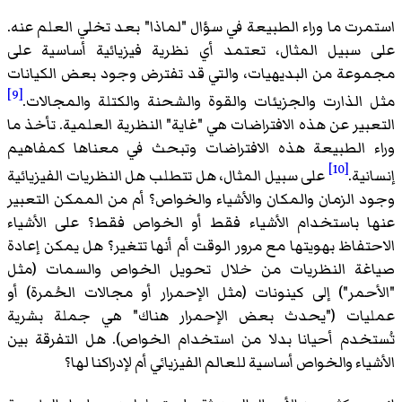
استمرت ما وراء الطبيعة في سؤال "لماذا" بعد تخلي العلم عنه.
على سبيل المثال، تعتمد أي نظرية فيزيائية أساسية على
مجموعة من البديهيات، والتي قد تفترض وجود بعض الكيانات
[9]
مثل الذارت والجزيئات والقوة والشحنة والكتلة والمجالات.
التعبير عن هذه الافتراضات هي "غاية" النظرية العلمية. تأخذ ما
وراء الطبيعة هذه الافتراضات وتبحث في معناها كمفاهيم
[10]
إنسانية.
على سبيل المثال، هل تتطلب هل النظريات الفيزيائية
وجود الزمان والمكان والأشياء والخواص؟ أم من الممكن التعبير
عنها باستخدام الأشياء فقط أو الخواص فقط؟ على الأشياء
الاحتفاظ بهويتها مع مرور الوقت أم أنها تتغير؟ هل يمكن إعادة
صياغة النظريات من خلال تحويل الخواص والسمات (مثل
"الأحمر") إلى كينونات (مثل الإحمرار أو مجالات الحُمرة) أو
عمليات ("يحدث بعض الإحمرار هناك" هي جملة بشرية
تُستخدم أحيانا بدلا من استخدام الخواص). هل التفرقة بين
الأشياء والخواص أساسية للعالم الفيزيائي أم لإدراكنا لها؟