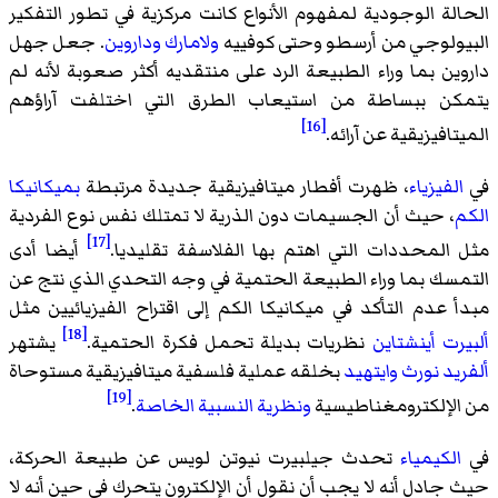
الحالة الوجودية لمفهوم الأنواع كانت مركزية في تطور التفكير
البيولوجي من أرسطو وحتى كوفييه
ولامارك
وداروين
. جعل جهل
داروين بما وراء الطبيعة الرد على منتقديه أكثر صعوبة لأنه لم
يتمكن ببساطة من استيعاب الطرق التي اختلفت آراؤهم
[16]
الميتافيزيقية عن آرائه.
في
الفيزياء
، ظهرت أفطار ميتافيزيقية جديدة مرتبطة
بميكانيكا
الكم
، حيث أن الجسيمات دون الذرية لا تمتلك نفس نوع الفردية
[17]
مثل المحددات التي اهتم بها الفلاسفة تقليديا.
أيضا أدى
التمسك بما وراء الطبيعة الحتمية في وجه التحدي الذي نتج عن
مبدأ عدم التأكد في ميكانيكا الكم إلى اقتراح الفيزيائيين مثل
[18]
ألبيرت أينشتاين
نظريات بديلة تحمل فكرة الحتمية.
يشتهر
ألفريد نورث وايتهيد
بخلقه عملية فلسفية ميتافيزيقية مستوحاة
[19]
من الإلكترومغناطيسية
ونظرية النسبية الخاصة
.
في
الكيمياء
تحدث جيلبيرت نيوتن لويس عن طبيعة الحركة،
حيث جادل أنه لا يجب أن نقول أن الإلكترون يتحرك في حين أنه لا