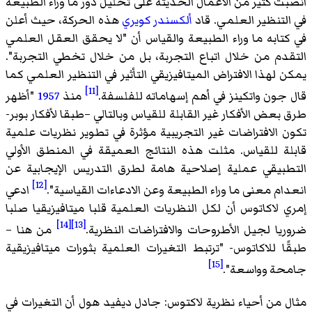
انصبت كثير من الأعمال الحديثة على تحليل دور ما وراء الطبيعة
في التنظير العلمي. قاد
ألكسندر كويري
هذه الحركة، حيث أعلن
في كتابه ما وراء الطبيعة والقياس أن "لا يحقق العقل العلمي
التقدم من خلال اتباع التجربة، بل من خلال تخطي التجربة".
يمكن لهذا الافتراض الميتافيزيقي التأثير في التنظير العلمي كما
[11]
قال جون واتكينز في أهم إسهاماته للفلسفة.
منذ
1957
"أظهر
طرق بعض الأفكار غير القابلة للقياس وبالتالي –طبقا لأفكار بوبر-
تكون الافتراضات غير التجريبية مؤثرة في تطوير نظريات علمية
قابلة للقياس. مثلت هذه النتائج العميقة في المنطق الأولي
التطبيقي عملية إصلاحية هامة لطرق التدريس الإيجابية عن
[12]
انعدام معنى ما وراء الطبيعة وعن الادعاءات القياسية".
ادعي
إمري لاكاتوس أن لكل النظريات العلمية قلبا ميتافيزيقيا صلبا
[14]
[13]
ضروريا لجيل الأطروحات والافتراضات النظرية.
من هنا –
طبقًا للاكاتوس- "ترتبط التغيرات العلمية بثورات ميتافيزيقية
[15]
جامحة وواسعة".
مثال من أحياء نظرية لاكتوس: جادل ديفيد هول أن التغيرات في