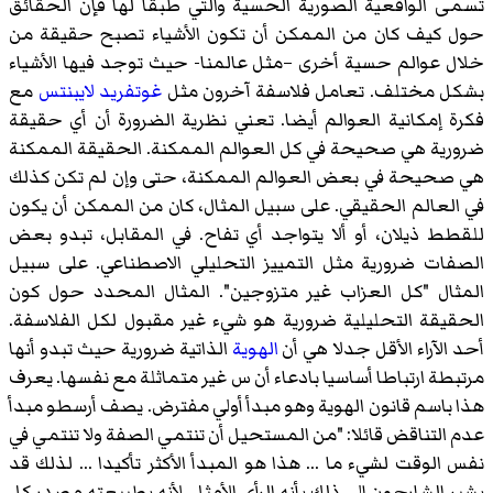
تسمى الواقعية الصورية الحسية والتي طبقا لها فإن الحقائق
حول كيف كان من الممكن أن تكون الأشياء تصبح حقيقة من
خلال عوالم حسية أخرى –مثل عالمنا- حيث توجد فيها الأشياء
بشكل مختلف. تعامل فلاسفة آخرون مثل
غوتفريد لايبنتس
مع
فكرة إمكانية العوالم أيضا. تعني نظرية الضرورة أن أي حقيقة
ضرورية هي صحيحة في كل العوالم الممكنة. الحقيقة الممكنة
هي صحيحة في بعض العوالم الممكنة، حتى وإن لم تكن كذلك
في العالم الحقيقي. على سبيل المثال، كان من الممكن أن يكون
للقطط ذيلان، أو ألا يتواجد أي تفاح. في المقابل، تبدو بعض
الصفات ضرورية مثل التمييز التحليلي الاصطناعي. على سبيل
المثال "كل العزاب غير متزوجين". المثال المحدد حول كون
الحقيقة التحليلية ضرورية هو شيء غير مقبول لكل الفلاسفة.
أحد الآراء الأقل جدلا هي أن
الهوية
الذاتية ضرورية حيث تبدو أنها
مرتبطة ارتباطا أساسيا بادعاء أن س غير متماثلة مع نفسها. يعرف
هذا باسم قانون الهوية وهو مبدأ أولي مفترض. يصف أرسطو مبدأ
عدم التناقض قائلا: "من المستحيل أن تنتمي الصفة ولا تنتمي في
نفس الوقت لشيء ما ... هذا هو المبدأ الأكثر تأكيدا ... لذلك قد
يشير الشارحون إلى ذلك بأنه الرأي الأمثل. لأنه بطبيعته مصدر كل