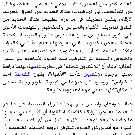
العالم قادرا على تفسير إدراكنا اليومي والعلمي للعالم، وخاليا
من التناقضات. في الرياضيات، هناك العديد من الطرق لتعريف
الأرقام، بنفس الطريقة في ما وراء الطبيعة هناك العديد من
الطرق لتعريف الأشياء والخواص والمفاهيم والكينونات الأخرى
التي تكون العالم. في حين قد تدرس ما وراء الطبيعة –كحالة
خاصة- بعض الكينونات التي يفترضها العلم الأساسي كالذرات
والأوتار الفائقة، إلا أن لب موضوعها هو تصنيفات مثل الأشياء
والخواص والسببية التي تفترضها هذه العلوم الأساسية. على سبيل
المثال: ادعاء أن "للإلكترون شحنة" هي
نظرية علمية
، بينما دراسة
معنى وجود
الإلكترون
كأحد "الأشياء"، وكون
الشحنة
أحد
"الخواص"، ووجود كل منهما في كينونة طوبولوجية تسمى
"المكان" كل ذلك هي مهمة ما وراء الطبيعة.
هناك موقفان واسعان تدرسهما ما وراء الطبيعة عن ما هو
"العالم". تفترض الرؤية الكلاسيكية القوية أن الأشياء التي تدرسها
ما وراء الطبيعة توجد بشكل مستقل عن أي راصد، بحيث أن
الشيء هو أساس كل العلوم. تفترض الرؤية الحديثة الضعيفة أن