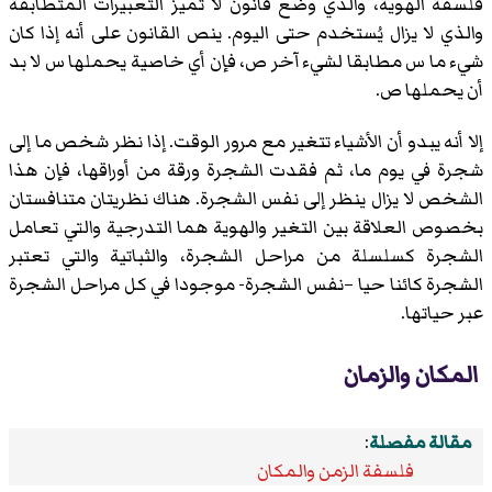
فلسفة الهوية، والذي وضع قانون لا تميز التعبيرات المتطابقة
والذي لا يزال يُستخدم حتى اليوم. ينص القانون على أنه إذا كان
شيء ما س مطابقا لشيء آخر ص، فإن أي خاصية يحملها س لا بد
أن يحملها ص.
إلا أنه يبدو أن الأشياء تتغير مع مرور الوقت. إذا نظر شخص ما إلى
شجرة في يوم ما، ثم فقدت الشجرة ورقة من أوراقها، فإن هذا
الشخص لا يزال ينظر إلى نفس الشجرة. هناك نظريتان متنافستان
بخصوص العلاقة بين التغير والهوية هما التدرجية والتي تعامل
الشجرة كسلسلة من مراحل الشجرة، والثباتية والتي تعتبر
الشجرة كائنا حيا –نفس الشجرة- موجودا في كل مراحل الشجرة
عبر حياتها.
المكان والزمان
مقالة مفصلة
:
فلسفة الزمن والمكان