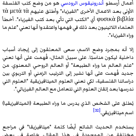
أعمال أرسطو
أندرونيقوس الرودسي
هو من وضع كتب الفلسفة
الأولى بعد الاعمال الأخرى "الفيزياء" وأطلق عليهم τὰ μετὰ τὰ
φυσικὰ βιβλία أي "الكتب التي تأتي بعد كتب الفيزياء". أخطأ
العلماء اللاتينيون بعد ذلك في فهمها واعتقدوا أنها تعني "علم ما
وراء الفيزياء".
إلا أنه بمجرد وضع الاسم، سعى المعلقون إلى إيجاد أسباب
داخلية ليكون مناسبًا. على سبيل المثال، فُهمت على أنها تعني
"علم العالم ما وراء الطبيعة" أو العالم الروحي المعنوي. من
جديد فُهمت على أنها تشير إلى الترتيب الزمني أو التربوي بين
دراساتنا الفلسفية، لكي تعني العلوم الميتافيزيقية "العلوم التي
ندرسها بعد إتقان العلوم التي تتعامل مع العالم الفيزيائي".
يُطلق على الشخص الذي يدرس ما وراء الطبيعة (الميتافيزيقيا)
[32]
اسم ميتافيزيقي.
يستخدم الحديث الشائع أيضًا كلمة "ميتافيزيقا" في مراجع
مختلفة من الموجودة في هذا المقال، خاصة في بعض