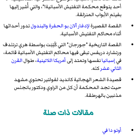
أحد يتوقع محكمة التفتيش الأسبانية!"، والتي أُشير إليها
بفيلم الأبواب المنزلقة.
القصة القصيرة
لإدغار آلان بو
الحفرة والبندول
تدور أحداثها
أثناء محاكم التفتيش الأسبانية.
القصة التاريخية "جورجان" التي كُتِبَت بواسطة هري ترتلدف
ورتشارد دريفس تبقى فيها محاكم التفتيش الأسبانية قائمة،
في
إسبانيا
نفسها وتمتد إلى
أمريكا اللاتينية
، طوال
القرن
الثاني عشر
كله.
قصيدة الشعر الهجائية كانديد لفولتير تحتوي مشهد
حيث تجد المحكمة أن كل من الراوي ودكتور بانجلس
مذنبين بالهرطقة.
مقالات ذات صلة
أوتو دا في