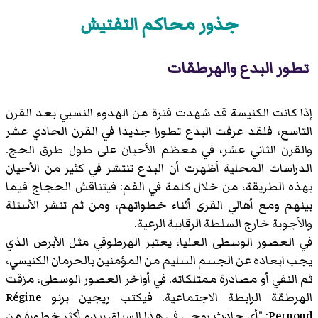
جذور محاكم التفتيش
تطور البدع والهرطقات
إذا كانت الكنيسة قد شهدت فترة من الهدوء النسبي بعد القرن
التاسع، فلقد عرفت البدع تطورا جديدا في القرن الحادي عشر
والقرن الثاني عشر، في معظم الأحيان على طول طرق الحج.
الدراسات المحلية أظهرت أن البدع تنتشر في كثير من الأحيان
بهذه الطريقة، من خلال كلمة في الفم: فيتناقش الحجاج فيما
بينهم ومع أهالي القرى أثناء خطواتهم، ومن ثم تنشر الأسئلة
والأجوبة خارج السلطة الرقابية الرعية.
في العصور الوسطى العليا، يعتبر الهرطوقي مثل الأبرص الذي
يجب ابعاده عن الجسم السليم من المؤمنين بالحرمان الكنيسي،
ثم النفي أو مصادرة ممتلكاته. في أواخر العصور الوسطى، مزقت
الهرطقة الرابطة الاجتماعية. فيكتب ريجين برنو Régine
Pernoud: "أي حادث روحي في هذا السياق يبدو أكثر خطورة من