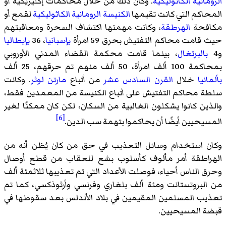
الرومانية الكاثوليكية
. وكان ذلك من خلال محاكمات
إكليريكية
أو
المحاكم التي كانت تقيمها
الكنيسة الرومانية الكاثوليكية
لقمع أو
مكافحة
الهرطقة
، وكانت مهمتها اكتشاف السحرة ومعاقبتهم
حيث قامت محاكم التفتيش بحرق 59 امرأة
بإسبانيا
، 36
بإيطاليا
و4
بالبرتغال
، بينما قامت محكمة القضاء المدني الأوروبي
بمحاكمة 100 ألف امرأة، 50 ألف منهم تم حرقهم، 25 ألف
بألمانيا
خلال
القرن السادس عشر
من أتباع
مارتن لوثر
. وكانت
سلطة محاكم التفتيش على أتباع الكنيسة من المعمدين فقط،
والذين كانوا يشكلون الغالبية من السكان، لكن كان ممكنًا لغير
[6]
المسيحيين أيضًا أن يحاكموا بتهمة سب الدين.
وكان استخدام وسائل التعذيب في حق من كان يُظن أنه من
الهراطقة أمر مألوف كأسلوب بشع للعقاب من قطع أوصال
وحرق الناس أحياء، فوصلت الأعداد التي تم تعذيبها ثلاثمئة ألف
من البروتستانت ومئة ألف بلغاري وفرنسي وأرثوذكسي، كما تم
تعذيب المسلمين المقيمين في بلاد الأندلس بعد سقوطها في
قبضة المسيحيين.