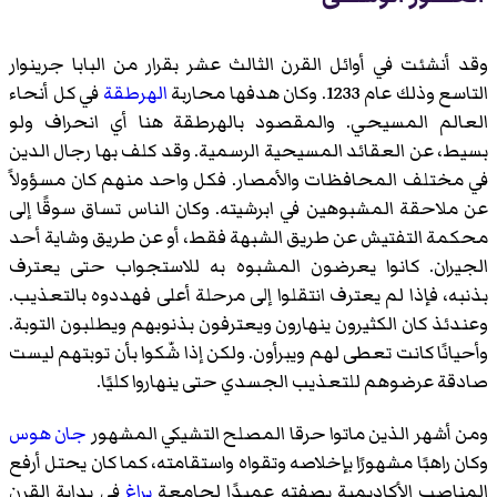
وقد أنشئت في أوائل القرن الثالث عشر بقرار من البابا جرينوار
التاسع وذلك عام 1233. وكان هدفها محاربة
الهرطقة
في كل أنحاء
العالم المسيحي. والمقصود بالهرطقة هنا أي انحراف ولو
بسيط، عن العقائد المسيحية الرسمية. وقد كلف بها رجال الدين
في مختلف المحافظات والأمصار. فكل واحد منهم كان مسؤولاً
عن ملاحقة المشبوهين في ابرشيته. وكان الناس تساق سوقًا إلى
محكمة التفتيش عن طريق الشبهة فقط، أو عن طريق وشاية أحد
الجيران. كانوا يعرضون المشبوه به للاستجواب حتى يعترف
بذنبه، فإذا لم يعترف انتقلوا إلى مرحلة أعلى فهددوه بالتعذيب.
وعندئذ كان الكثيرون ينهارون ويعترفون بذنوبهم ويطلبون التوبة.
وأحيانًا كانت تعطى لهم ويبرأون. ولكن إذا شّكوا بأن توبتهم ليست
صادقة عرضوهم للتعذيب الجسدي حتى ينهاروا كليًا.
ومن أشهر الذين ماتوا حرقا المصلح التشيكي المشهور
جان هوس
وكان راهبًا مشهورًا بإخلاصه وتقواه واستقامته، كما كان يحتل أرفع
المناصب الأكاديمية بصفته عميدًا لجامعة
براغ
في بداية القرن