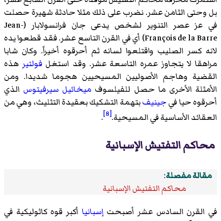
بل وحتى الثامن عشر. نضرب على ذلك مثلا حادثة شهيرة حصلت
في عز عصر التنوير لشخص يدعى جان فرانسولابار (Jean-
François de la Barre) أي في القرن التاسع عشر. فقد قطعوا يده
لانه كسر الصليب واقتلعوا لسانه ثم أحرقوه أخيراً. وكان شابا
مراهقا لا يتجاوز عمره التاسعة عشر. وقد استغل
فولتير
هذه
القضية وهاجم الأصوليين المسيحيين هجوما شديدا. ومن
الأمثلة الأخرى ما حصل للفيلسوف
ميخائيل سيرفيتوس
الذي
أحرقوه حيا في
جينيف
بتهمة التشكيك بعقيدة التثليث، وهي من
[8]
العقائد الأساسية في المسيحية.
.
محاكم التفتيش الإسبانية
مقالة مفصلة
:
محاكم التفتيش الإسبانية
في القرن السادس عشر أصبحت
إسبانيا
أكبر قوه كاثوليكية في