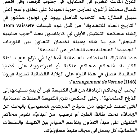
القرن الثالث عشر.و في المقابل، في جنوب فرنسا، وفي أقصى
شمال مملكة أراغون، تمارس حرية العبادة على نطاق واسع (على
سبيل المثال: يتم انتخاب قناصل يهود في تولوز، مذكور في
"التاريخ العام للانغدوك" من قبل دوم فيسات Dom Vaissete.
إنشاء محكمة التفتيش الأولى في كاركاسون بعد "حرب صليبية
البيجان" هو بلا شك وسيلة لضمان التعاون بين اللوردات
"الجديدة" المحلية بعد التخلص من "القديمة".
هذا الاشتراك للسلطات العلمانية أدخلها في نزاع مع سلطة
الكنيسة: فتحكم محاكم ملكية أو امبراطورية على قضايا
العقيدة. فصل في هذا النزاع على الولاية القضائية تسوية فيرونا
:
l’arrangement de Vérone
(1148)
"يجب أن يحاكم الزنادقة من قبل الكنيسة قبل أن يتم تسليمها إلى
الذراع العلمانية". وعلى العكس، تلزم الكنيسة
السلطات العلمانية
(التي تستند شرعيتها من نموذج المجتمع المسيحي) بالبحث عن
الزنادقة، تحت طائلة الطرد أو ترسيب. من البداية، تقوم محاكم
التفتيش على مبدأ التعاون وتقاسم المهام بين الكنيسة والسلطات
العلمانية، كل يعمل في مجاله متبعا مسؤولياته.