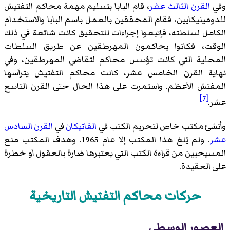
وفي
القرن الثالث عشر
، قام البابا بتسليم مهمة محاكم التفتيش
للدومينيكايين، فقام المحققين بالعمل باسم البابا والاستخدام
الكامل لسلطته، فإتبعوا إجراءات للتحقيق كانت شائعة في ذلك
الوقت، فكانوا يحاكمون المهرطقين عن طريق السلطات
المحلية التي كانت تؤسس محاكم لتقاضي المهرطقين، وفي
نهاية القرن الخامس عشر، كانت محاكم التفتيش يترأسها
المفتش الأعظم. واستمرت على هذا الحال حتى القرن التاسع
[7]
عشر.
وأنشئ مكتب خاص لتحريم الكتب في
الفاتيكان
في
القرن السادس
عشر
. ولم يُلغ هذا المكتب إلا عام 1965. وهدف المكتب منع
المسيحيين من قراءة الكتب التي يعتبرها ضارة بالعقول أو خطرة
على العقيدة.
حركات محاكم التفتيش التاريخية
العصور الوسطى