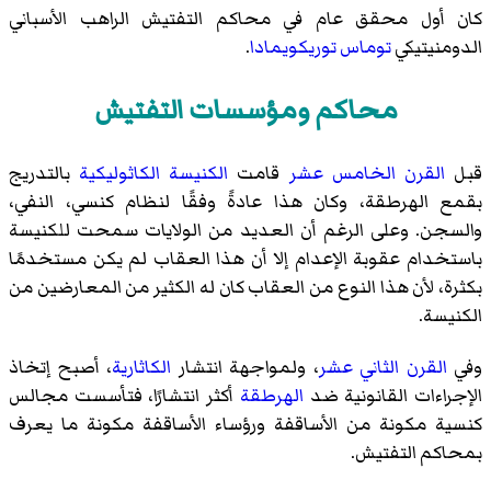
كان أول محقق عام في محاكم التفتيش الراهب الأسباني
الدومنيتيكي
توماس توريكويمادا
.
محاكم ومؤسسات التفتيش
قبل
القرن الخامس عشر
قامت
الكنيسة الكاثوليكية
بالتدريج
بقمع الهرطقة، وكان هذا عادةً وفقًا لنظام كنسي، النفي،
والسجن. وعلى الرغم أن العديد من الولايات سمحت للكنيسة
باستخدام عقوبة الإعدام إلا أن هذا العقاب لم يكن مستخدمًا
بكثرة، لأن هذا النوع من العقاب كان له الكثير من المعارضين من
الكنيسة.
وفي
القرن الثاني عشر
، ولمواجهة انتشار
الكاثارية
، أصبح إتخاذ
الإجراءات القانونية ضد
الهرطقة
أكثر انتشارًا، فتأسست مجالس
كنسية مكونة من الأساقفة ورؤساء الأساقفة مكونة ما يعرف
بمحاكم التفتيش.