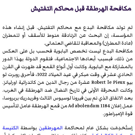
مكافحة الهرطقة قبل محاكم التفتيش
لم تولد مكافحة البدع مع محاكم التفتيش. قبل إنشاء هذه
المؤسسة، إن البحث عن الزنادقة منوط للأسقف أو للمطران
(عادة المطران) والمعاقبة للقاضي العلمانى.
مكافحة البدع ليست تخصص البابوية فحسب بل على العكس
من ذلك، فبسبب أبعادها الاجتماعية، فتقوم الدولة بهذا الدور
بالمشاركة مع البابوية. وكانت أول أنواع القمع قد ظهرت في القرن
الحادي عشر في وقت مبكر في عيد الميلاد 1022، فأحرق روبرت لو
بيو Robert le Pieux عشرة من رجال الدين من كاتدرائية اورليانز.
وكانت المحرقة الأولى في تاريخ النضال ضد الهرطقة في الغرب.
بعد الاتفاق الذي تم بين فيرونا لوسيوس الثالث وفريدريك بربروسا،
عمل إعلان Ad abolendam 1184 من قمع الهرطقة عامل لتأسيس
قوة الإمبراطور.
إستُخدِمَت بشكل عام لمحاكمة
المهرطقين
بواسطة
الكنيسة