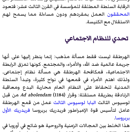
الرقابة السلطة المطلقة للمؤسسة في القرن الثالث عشر: فتعود
المحققون
العمل بمفردهم ودون مساءلة مما يسمح لهم
الاستقلال مع الكنيسة.
تحدي للنظام الاجتماعي
الهرطقة ليست فقط مسألة مذهب: إنما ينظر إليها على أنها
جريمة عالمية ضد الله، والأمراء، والمجتمع. كونها تمزق الرابطة
الاجتماعية، فمكافحة الهرطقة هي مسألة نظام إجتماعى.
ولذلك اهتم الأمراء في قمعها في نواح كثيرة، وتبدأ السلطة
المدنية للحفاظ على النظام العام محاربة البدع ومعاقبة
الزنادقة بطريقة مستقلة: وقرار (1184)
Ad abolendam
من قبل
لوسيوس الثالث
البابا لوسيوس الثالث
عمل من قمع الهرطقة
عامل لتأسيس قوة الإمبراطور فريدريك بربروسا
فريدريك الأول
بربروسا
.
هذا الخلط بين المجالات الزمنية والروحية هو شائع في أوروبا في