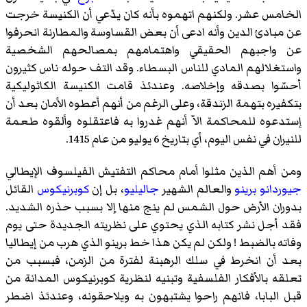
الخامس عشر. ولكنهم اتهموه بأنه كان يدّعي أن الكنيسة خرجت
عن مبادئ الدين وأنه ادعى أن بعض القساوسة والمطارنة انحرفوا
عن واجبهم الحقيقي واهتمامهم بمصالحهم الشخصية
واستغلالهم المادي للناس البسطاء. وقد التف حوله ناس كثيرون
أحسّوا بصدقه وإخلاصه. وعندئذ قامت الكنيسة الكاثوليكية
بتكفيره بتهمة الزندقة، وعلى الرغم من أنهم أعطوه الأمان بعد أن
إستدعوه للمحاكمة الاّ أنهم غدروا به فاعتقلوه وألقوه طعمة
للنيران في نفس اليوم، أي بتاريخ 6 يوليو من عام 1415.
ومن أهم الذين مثلوا أمام محاكم التفتيش الفيلسوف الإيطالي
جيوردانو برينو
والعالم الشهير
جاليليو
، بل إن
كوبرنيكوس
القائل
بدوران الأرض حول الشمس لم ينج منها إلا بسبب حذره الشديد.
فقد أجل نشر كتابه الذي يحتوي على نظريته الجديدة حتى يوم
وفاته بالضبط ! ولكن لم يكن هذا خط برينو الذي هرب من إيطاليا
بعد أن انخرط في سلك الرهبنة لفترة من الزمن، فبسبب من
تعلقه بالأفكار الفلسفية وتبنيه لنظرية كوبرنيكوس المدانة من
قبل البابا، فانهم راحوا يشتبهون به ويلاحقونه، وعندئذ اضطر