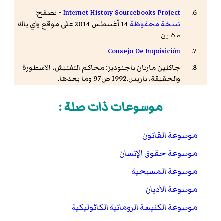
Internet History Sourcebooks Project
- تصفح:
نسخة محفوظة
14 أغسطس 2014 على موقع واي باك
مشين.
Consejo De Inquisición
جاكلين مارتان باجنوديز: محاكم التفتيش، الاسطورة
والحقيقة، باريس.1992 ص97 وما بعدها.
Spain And Spaniard
- تصفح:
نسخة محفوظة
03
موسوعات ذات صلة :
سبتمبر 2017 على موقع واي باك مشين.
Henry Kamen: The Spanish Inquisition: A Historical
Revision. 1999
موسوعة القانون
W. Monter,
Frontiers of Heresy: The Spanish
موسوعة حقوق الإنسان
Inquisition from the Basque Lands to Sicily
,
موسوعة المسيحية
Cambridge 2003, p. 53.
ايراسم: (1469- 1536) هو زعيم الاتجاه الإنساني
موسوعة الأديان
النهضوي في كل أنحاء أوروبا أيضا. وقد سبق
مارتن لوثر
موسوعة الكنيسة الرومانية الكاثوليكية
إلى نقد الكنيسة ورجال الدين بفترة قصيرة. والبعض