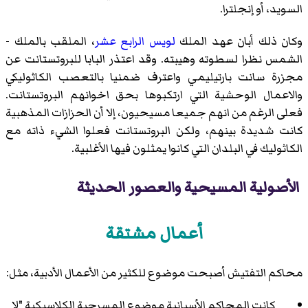
السويد، أو إنجلترا.
وكان ذلك أبان عهد الملك
لويس الرابع عشر
، الملقب بالملك -
الشمس نظرا لسطوته وهيبته. وقد اعتذر البابا للبروتستانت عن
مجزرة سانت بارتيليمي واعترف ضمنيا بالتعصب الكاثوليكي
والاعمال الوحشية التي ارتكبوها بحق اخوانهم البروتستانت.
فعلى الرغم من انهم جميعا مسيحيون، إلا أن الحزازات المذهبية
كانت شديدة بينهم، ولكن البروتستانت فعلوا الشيء ذاته مع
الكاثوليك في البلدان التي كانوا يمثلون فيها الأغلبية.
الأصولية المسيحية والعصور الحديثة
أعمال مشتقة
محاكم التفتيش أصبحت موضوع للكثير من الأعمال الأدبية، مثل:
كانت المحاكم الأسبانية موضوع المسرحية الكلاسيكية "لا