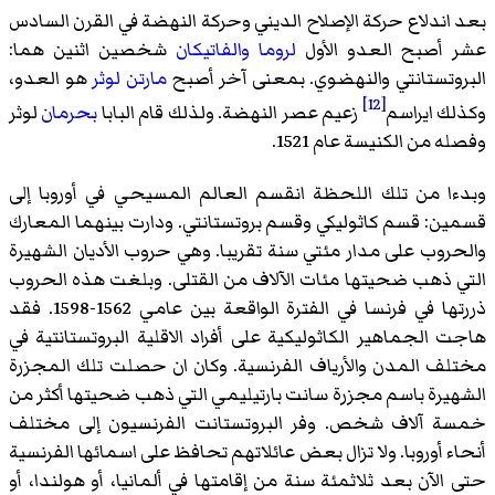
بعد اندلاع حركة الإصلاح الديني وحركة النهضة في القرن السادس
عشر أصبح العدو الأول
لروما
والفاتيكان
شخصين اثنين هما:
البروتستانتي والنهضوي. بمعنى آخر أصبح
مارتن لوثر
هو العدو،
[12]
وكذلك
ايراسم
زعيم عصر النهضة. ولذلك قام البابا
بحرمان
لوثر
وفصله من الكنيسة عام 1521.
وبدءا من تلك اللحظة انقسم العالم المسيحي في أوروبا إلى
قسمين: قسم كاثوليكي وقسم بروتستانتي. ودارت بينهما المعارك
والحروب على مدار مئتي سنة تقريبا. وهي حروب الأديان الشهيرة
التي ذهب ضحيتها مئات الآلاف من القتلى. وبلغت هذه الحروب
ذررتها في فرنسا في الفترة الواقعة بين عامي 1562-1598. فقد
هاجت الجماهير الكاثوليكية على أفراد الاقلية البروتستانتية في
مختلف المدن والأرياف الفرنسية. وكان ان حصلت تلك المجزرة
الشهيرة باسم مجزرة
سانت بارتيليمي
التي ذهب ضحيتها أكثر من
خمسة آلاف شخص. وفر البروتستانت الفرنسيون إلى مختلف
أنحاء أوروبا. ولا تزال بعض عائلاتهم تحافظ على اسمائها الفرنسية
حتى الآن بعد ثلاثمئة سنة من إقامتها في ألمانيا، أو هولندا، أو