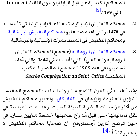
المحاكم الكنسية من قبل البابا اينوسون الثالث Innocent
[3]
III في 1199.
محاكم التفتيش الإسبانية، تابعا لملك إسبانيا، التي تأسست
في 1478، والتي اعتمدت عليها
محاكم التفتيش البرتغالية
،
ومحاكم التفتيش في المستعمرات الإسبانية والبرتغالية
محاكم التفتيش الرومانية
(مجمع للمحاكم التفتيش
الرومانية والعالمي)، التي تأسست في 1542، والتي أعاد
تسميتها في عام 1909 المجمع المقدس للمكتب
المقدسة
Sacrée Congrégation du Saint-Office.
وقد ألغيت في القرن التاسع عشر واستبدلت بالمجمع المقدس
لشؤون العقيدة والإيمان في
الفاتيكان
، وتعتبر محاكم التفتيش
من أكثر مؤسسات البشرية السيئة الصيت، وقد تمت المبالغة في
نقل فعالياتها حتى قيل أنه راح ضحيتها خمسة ملايين إنسان، في
حين توضح كارين آرمسترونغ، أن ضحايا محاكم التفتيش لا
[4]
يتجاوز 13 ألفًا.