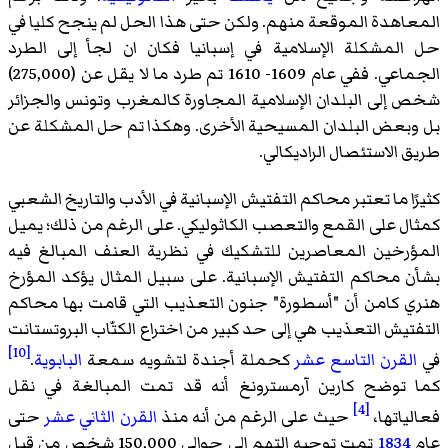
المعاهدة الموقعة منهم. ولكن حتى هذا الحل لم ينجح كليا في
حل المشكلة الإسلامية في إسبانيا فكان ان لجأ إلى الطرد
الجماعي. ففي عام 1609- 1610 تم طرد ما لا يقل عن (275,000)
شخص إلى البلدان الإسلامية المجاورة كالمغرب وتونس والجزائر
بل وبعض البلدان المسيحية الأخرى. وهكذا تم حل المشكلة عن
طريق الاستئصال الراديكالي.
كثيرًا ما تعتبر محاكم التفتيش الإسبانية في الأدب والتاريخ الشعبي
كمثال على القمع والتعصب الكاثوليكي. على الرغم من ذلك؛ يميل
المؤرخين المعاصرين للتشكيك في نظرية العنف المبالغ فيه
بشأن محاكم التفتيش الإسبانية. على سبيل المثال يؤكد المؤرخ
هنري كامن أن "أسطورة" جنون التعذيب التي قامت بها محاكم
التفتيش التعذيب هي إلى حد كبير من اختراع الكتّاب البروتستانت
[10]
في
القرن التاسع عشر
كحملة أجندة لتشويه سمعة
البابوية
.
كما توضح
كارين آرمسترونغ
أنه قد تمت المبالغة في نقل
[4]
فعالياتها،
حيث على الرغم من أنه منذ
القرن الثاني عشر
حتى
عام
1834
تمت توجيه التهم إلى حوالي 150,000 شخص من قبل