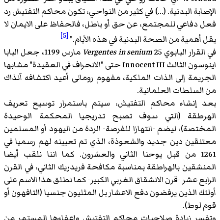
الإصابة البدنية. (...) في كثير من النواحي، تكون محاكم التفتيش رد
فعل دفاعي للمجتمع، عن حق أو باطل، فالحفاظ على الايمان لا
[5]
يقل أهمية من الصحة البدنية في هذه الأيام."
في القرار البابوي
Vergentes in senium
25 مارس 1199، جعل البابا
اينوسون الثالث Innocent III حتى "الانحراف في العقيدة" مشابها
الجريمة إلى الذات الملكية، مفهوم رومانى أعيد اكتشافه آنذاك
من السلطات العلمانية.
بعد إنشاء محاكم التفتيش، سيتم باستمرار توسيع تعريف
الهرطقة (التي سوف تصبح تدريجيا المحكمة الوحيدة
المختصة)، ليضم -انتهازا للفرصة- الردة من اليهود أو المسلمين
معتنقين دين جديد والشعوذة، الذي تم تعيينه لهم رسميا في
1261 من قبل يوحنا الثاني والعشرون. كما اننا نلقب أيضا
المنشقين بالهراطقة بمناسبة مكافحة فريدريك الثاني، في القرن
الرابع عشر -قرن الانشقاق الغربي الكبير- كما نطلق هذا الاسم على
أولئك الذين يرفضون دفع الاعشار بل المثليون جنسيا (التافهون أو
قوم لوط).
وتفسر زيادة صلاحيات محاكم التفتيش وإعفاءها المستمر من