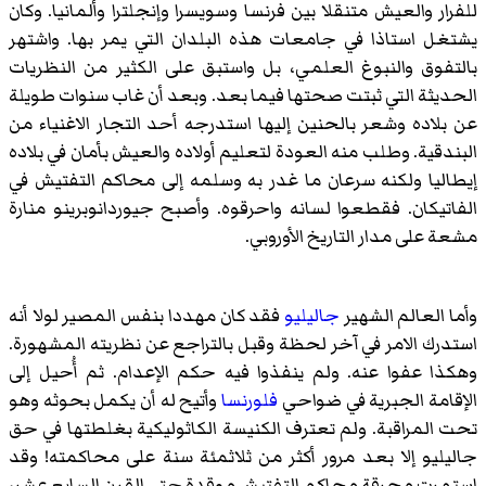
للفرار والعيش متنقلا بين فرنسا وسويسرا وإنجلترا وألمانيا. وكان
يشتغل استاذا في جامعات هذه البلدان التي يمر بها. واشتهر
بالتفوق والنبوغ العلمي، بل واستبق على الكثير من النظريات
الحديثة التي ثبتت صحتها فيما بعد. وبعد أن غاب سنوات طويلة
عن بلاده وشعر بالحنين إليها استدرجه أحد التجار الاغنياء من
البندقية. وطلب منه العودة لتعليم أولاده والعيش بأمان في بلاده
إيطاليا ولكنه سرعان ما غدر به وسلمه إلى محاكم التفتيش في
الفاتيكان. فقطعوا لسانه واحرقوه. وأصبح جيوردانوبرينو منارة
مشعة على مدار التاريخ الأوروبي.
وأما العالم الشهير
جاليليو
فقد كان مهددا بنفس المصير لولا أنه
استدرك الامر في آخر لحظة وقبل بالتراجع عن نظريته المشهورة.
وهكذا عفوا عنه. ولم ينفذوا فيه حكم الإعدام. ثم أُحيل إلى
الإقامة الجبرية في ضواحي
فلورنسا
وأتيح له أن يكمل بحوثه وهو
تحت المراقبة. ولم تعترف الكنيسة الكاثوليكية بغلطتها في حق
جاليليو إلا بعد مرور أكثر من ثلاثمئة سنة على محاكمته! وقد
استمرت محرقة محاكم التفتيش موقدة حتى القرن السابع عشر،