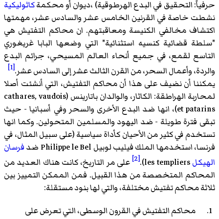
حرفياً: التحقيق في البدع الهرطوقية) ،ديوان أو محكمة
كاثوليكية
نشطت خاصة في القرنين الخامس عشر والسادس عشر، مهمتها
اكتشاف مخالفي الكنيسة ومعاقبتهم. ان محاكم التفتيش هي
"سلطة قضائية كنسيه استثنائية" التي وضعها البابا غريغوري
التاسع لقمع، في جميع أنحاء العالم المسيحي، جرائم البدع
[1]
والردة، وأعمال السحر، من القرن الثالث عشر إلى السادس عشر.
يمكننا أن نضيف على هذا أن محاكم التفتيش، التي أنشئت أصلا
لمحاربة الهراطقة: الكاثار، والوالدان باتارينس (cathares, vaudois
et patarins)، انها ضد البدع الأخرى والسحر وفي أسبانيا - حيث
تبقى فترة طويلة - ضد اليهود والمسلمين المتحولين. وكما انها
تستخدم في كثير من الأحيان كأداة سياسية (على سبيل المثال، في
فرنسا، استخدمها الملك فيليب لوبيل Philippe le Bel ضد
فرسان
[2]
الهيكل
les templiers).
على مر التاريخ، كانت هناك العديد من
المحاكم المتخصصة من هذا القبيل. فمن الممكن التمييز بين
ثلاثة محاكم تفتيش مختلفة، والتي لها بنود مستقلة:
محاكم التفتيش في القرون الوسطى، التي تعرض على