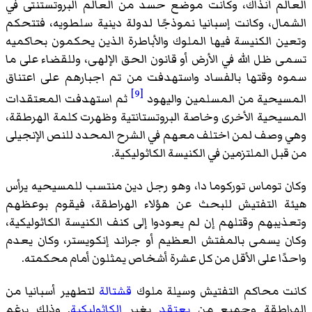
العالم آنذاك، وكانت موضع حسد من العالم البروتستنتى في
الشمال، وكانت إسبانيا نموذجًا لدولة دينية سلطويه، فتتحكم
وتعين الكنيسة فيها الملوك والأباطرة الذين يحكمون بحاكميه
تسمى ظل الله في الأرض أو قانون الحق الإلهى، وللقضاء على ما
سموه وقتها بالفساد واستهدفت من تم اجبارهم على اعتناق
[9]
المسيحية من المسلمين واليهود
ثم استهدفت المعتقدات
المسيحية الأخرى وخاصة البروتستانتية وظهرت كلمة الهرطقة،
وهي وصف لمن اختلف معهم في الشرح المحدد للنص الإنجيلى
من قبل الملتزمين في الكنيسة الكاثوليكية.
وكان توماس توركوما دا، وهو رجل دين منتسب للمسيحيه يرأس
هيئة التفتيش للبحث عن هؤلاء الهراطقة، فيقوم بوعظهم
وتعذيبهم وقتلهم إن لم يعودوا إلى كنف الكنيسة الكاثوليكية،
وكان يسمى بالمفتش العظيم أو جراند إنكويستر، وكان يعدم
واحدًا على الأقل من كل عشرة أشخاص يمثلون أمام محكمته.
كانت محاكم التفتيش وسيلة ملوك
قشتالة
لتطهير أسبانيا من
الهراطقة وجميع من
يعتقد
بغير
الكاثوليكية
. وذلك برغم