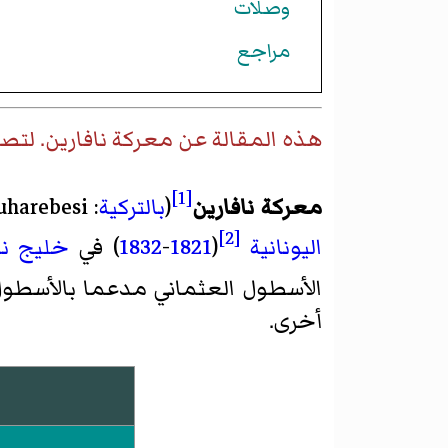
وصلات
مراجع
هذه المقالة عن
معركة نافارين
. لتص
[1]
معركة نافارين
(
بالتركية
:
uharebesi
[2]
اليونانية
(
1821
-
1832
) في
خليج نا
الأسطول العثماني مدعما بالأسطو
أخرى.