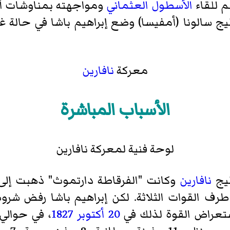
م للقاء
الأسطول العثماني
ومواجهته بمناوشات أو أ
ج سالونا (أمفيسا) وضع إبراهيم باشا في حالة
معركة
نافارين
الأسباب المباشرة
لوحة فنية لمعركة نافارين
ليج
نافارين
وكانت "الفرقاطة دارتموث" ذهبت إل
ف القوات الثلاثة. لكن إبراهيم باشا رفض شروط ا
ستعراض القوة لذلك في
20 أكتوبر
1827
، في حوالي 