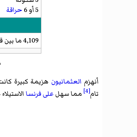
5 أو 6
حراقة
4,109 ما بين قتيل وجريح
م
أنهزم
العثمانيون
هزيمة كبيرة كانت
[4]
تام
مما سهل
على فرنسا
الاستيلاء