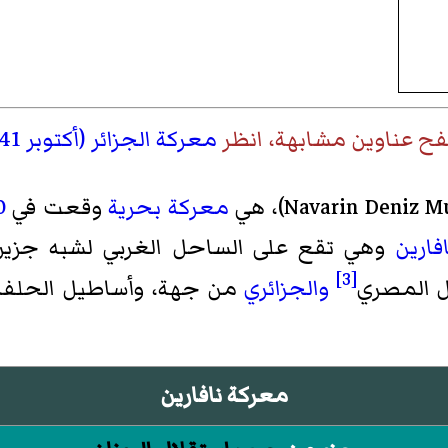
فح عناوين مشابهة، انظر
معركة الجزائر (أكتوبر 1541)
Navarin Deniz M
)‏، هي
معركة بحرية
وقعت في
20 
فارين
وهي تقع على الساحل الغربي لشبه جزي
[3]
ل المصري
والجزائري
من جهة، وأساطيل الحلفاء
معركة نافارين