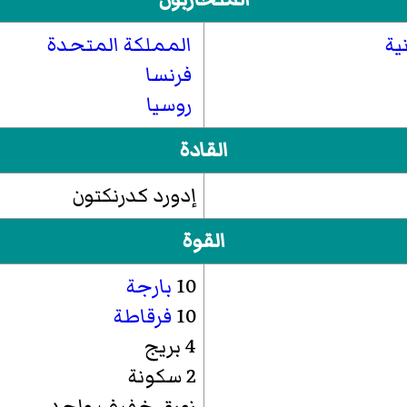
ية
المملكة المتحدة
فرنسا
روسيا
القادة
إدورد كدرنكتون
القوة
10
بارجة
10
فرقاطة
4 بريج
2 سكونة
زورق خفيف واحد