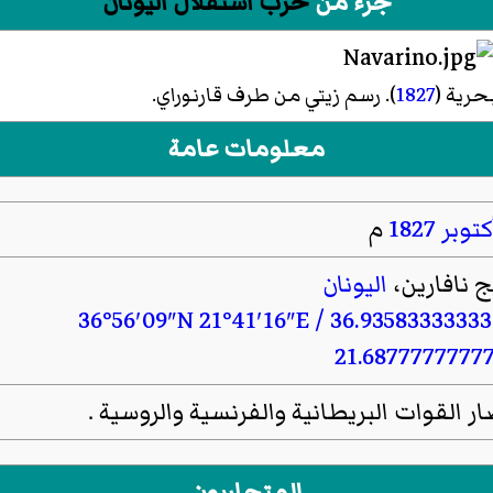
جزء من
حرب استقلال اليونان
حرية (
1827
). رسم زيتي من طرف
قارنوراي
.
معلومات عامة
1827
م
 نافارين،
اليونان
36°56′09″N
21°41′16″E
/
36.9358333333
21.6877777777
ار القوات البريطانية والفرنسية والروسية .
المتحاربون