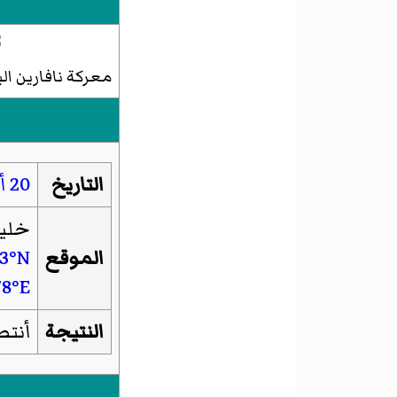
معركة نافارين الب
التاريخ
20 أكتوبر
خليج
الموقع
33°N
78°E
النتيجة
أنتص