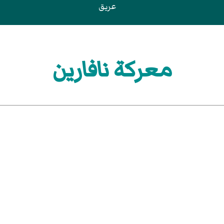
عريق
معركة نافارين