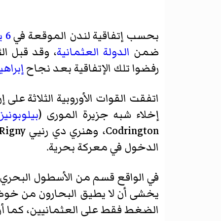
بحسب إتفاقية لندن الموقعة في
6 يوليو
ضمن
الدولة العثمانية
، وقد قبل ال
رفضوا تلك الإتفاقية بعد نجاح
إبراهي
اتفقت القوات الأوروبية الثلاثة عل
إخلاء شبه جزيرة المورى (
بيلوبونيز
Codrington،
وهنري دي رنيي
Henri de Rigny
الدخول في معركة بحرية.
في الواقع قسم من الأسطول البحري ك
يخشى أن لا يطيق البحارون من خو
الضغط فقط على العثمانيين، كما أن 