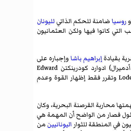
روسيا
ضامنة للحكم الذاتي
لليونان
ب التي كانوا فيها ولكن العثمانيون
ية بقيادة
إبراهيم باشا
وإجباره على
أدميرال)
ادوارد كودرينكتن
Edward
Lodewijk Heyden وتقرر فقط إظهار القوة وعدم
تها محاربة القرصنة البحرية، وكان
ول فصار من الواضح أن المهمة هي
ون في المنطقة للثوار
اليونانيين
من