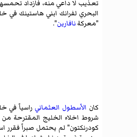
تعذيب لا داعي منه، فازداد تحمسه
البحري
لفرانك ابني هاستينك
في خلي
"معركة
نافارين
".
كان
الأسطول العثماني
راسياً في خ
شروط اخلاء الخليج المقترحة من طر
كودرنكتون" لم يحتمل صبراً فقرر ا