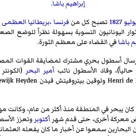
إبراهيم باشا
.
1827
تصبح كل من
فرنسا
،بريطانيا العظمى
و
ثوار اليونانيون التسوية بسهولة نظراً للوضع الصع
م باشا
في القضاء على معظم الثورة.
ى إرسال أسطول بحري مشترك لمضايقة القوات المصر
حالياً)، وقاد الأسطول نائب
أمير البحر
(الكونتر 
ولوقين بيتروفيتش قيدن
ان يبحر في المنطقة منذ أكثر من عام، وكانت مهم
ض معركة أخرى، حتى قدم شهر
أكتوبر
وتعزز الأسط
البحارين سمعوا عن أخبار ما كان يفعله العثماني