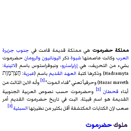
مملكة حضرموت
هي مملكة قديمة قامت في
جنوب جزيرة
العرب
وكانت عاصمتها
شبوة
ذكر
اليونانيون
والرومان
حضرموت
بشيء من التحريف، هي
إرابإسلرو
، ونبوفراستوس باسم (
لاتينية
:
Hadramyta) وذكرها كتبة
العهد القديم
باسم (
عبرية
: חֲצַרְמָוֶת
[1]
Hazar maveth) وحرفياً تعني "فناء الموت"
وأنه الابن الثالث من
[2]
أبناء
قحطان
وحضرموت حسب نصوص العربية الجنوبية
القديمة هو اسم قبيلة. البت في تاريخ حضرموت القديم أمر
[3]
صعب لإن الكتابات المكتشفة أقل بكثير من نظيرتها
السبئية
ملوك
حضرموت