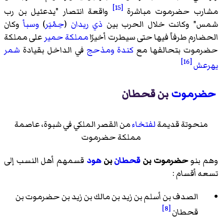
[15]
مشارب حضرموت مباشرة
واقعة انتصار "يدعئيل بن رب
شمس" وكانت خلال الحرب بين
ذي ريدان
(
حِمْيَر
)
وسبأ
وكان
الحضارم طرفاً فيها حتى سيطرت أخيرًا
مملكة حمير
على مملكة
حضرموت بتحالفها مع
كندة
ومذحج
في الداخل بقيادة
شمر
[16]
يهرعش
حضرموت
بن قحطان
منحوتة قديمة
لفتخاء
من القصر الملكي في شبوة، عاصمة
مملكة حضرموت
وهم بنو
حضرموت بن
قحطان
بن
هود
قسمهم أهل النسب إلى
تسعه أقسام :
الصدف بن أسلم بن زيد بن مالك بن زيد بن حضرموت بن
[8]
قحطان