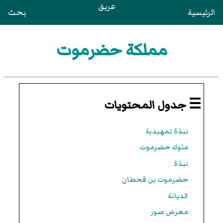
عريق
الرئيسية
بحث
مملكة حضرموت
☰ جدول المحتويات
نبذة تمهيدية
ملوك حضرموت
نبذة
حضرموت بن قحطان
الديانة
معرض صور