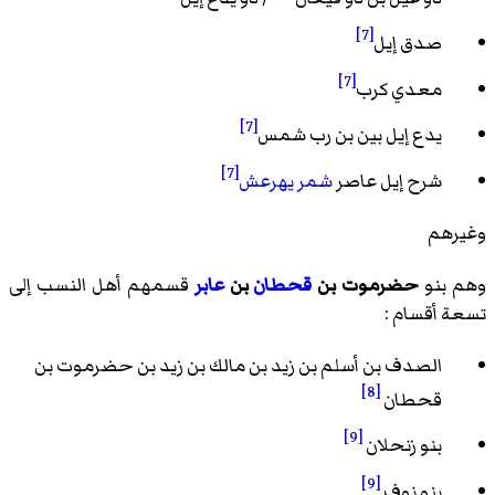
[7]
صدق إيل
[7]
معدي كرب
[7]
يدع إيل بين بن رب شمس
[7]
شرح إيل عاصر
شمر يهرعش
وغيرهم
وهم بنو
حضرموت بن
قحطان
بن
عابر
قسمهم أهل النسب إلى
تسعة أقسام :
الصدف بن أسلم بن زيد بن مالك بن زيد بن حضرموت بن
[8]
قحطان
[9]
بنو زنحلان
[9]
بنو نوف