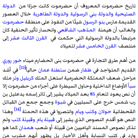
تاريخ حضرموت المعروف أن حضرموت كانت جزءًا من
الدولة
الصليحية
والدولة بني الرسولية
والدولة الطاهرية
خلال العصور
القديمة مارس
بنو الرسول
شيئًا من النفوذ على منطقة
حضرموت
والغالب أن هيمنة
المذهب الشافعي
وانحسار تأثير الحنفية كان
مرتبطاً بالدولة الرسولية التي حكمت في
القرن الثالث عشر
إلى
منتصف
القرن الخامس عشر
للميلاد
من أهم طرق التجارة في حضرموت بنى الحضارم ميناء
خور روري
[13]
القديم المتواجد في
ظفار
ضمن
سلطنة عمان
حالياً
في أشد
مراحل ضعف المملكة الحضرمية استغل الملك
كربئيل وتر
ملك
سبأ
الأوضاع الداخلية وحاول السيطرة على أجزاء من حضرموت إلا
أن نص يعود للعام
85
بعد الميلاد يشير إلى ثائر إسمه
يدعئيل بن
رب شمس
خرج على السبئيين في
شبوة
وجمع جمع من القبائل
[14]
القحطانية
خولان
وكلب
ويام
وانتصروا في هذه الحملة
وهذا
النص هو أقدم النصوص الذي يشير إلى
قبيلة يام
وقبيلة كلب
ولم
تذكر نصوص المسند الياميين من قبيلة أو شعب
همدان
كما هو
وارد في كتب النسابة وأهل الأخبار بل يظهر أنهم مشرب من