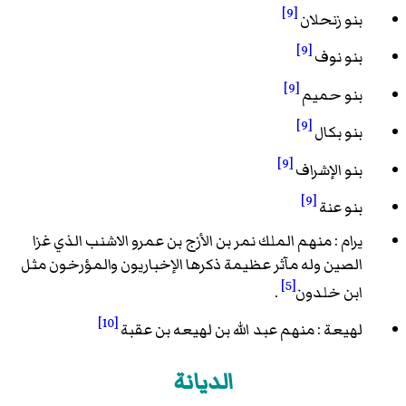
[9]
بنو زنحلان
[9]
بنو نوف
[9]
بنو حميم
[9]
بنو بكال
[9]
بنو الإشراف
[9]
بنو عنة
يرام : منهم الملك نمر بن الأزج بن عمرو الاشنب الذي غزا
الصين وله مآثر عظيمة ذكرها الإخباريون والمؤرخون مثل
[5]
ابن خلدون
.
[10]
لهيعة : منهم عبد الله بن لهيعه بن عقبة
الديانة