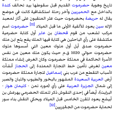
تاريخ وهوية
حضرموت
القديم قبل سقوطها بيد تحالف
كندة
بالداخل مع
الحميريين
وآخر رحلة استكشافية كانت في موضع
يقال له
حريضة
بحضرموت حيث عثر المنقبون على آثار لمعبد
[11]
الإله
سين
يعود للألفية الأولى ما قبل الميلاد
حضرموت
اسم
مركب لشعب من قوم
قحطان
بن
عابر
أول كتابة حضرمية
مكتشفة على رأي الباحثين هي كتابة فيها الملك يفع يثع ابن ملك
حضرموت صدق أيل أول ملوك معين التي أسسوها ملوك
حضرموت حوالي 1020 ق.م حيث يكون ملك معين من نفس
الأسرة الحاكمة في مملكة حضرموت وكان الغرض إنشاء مملكة
معين
لغرض تأمين خط التجارة الممتدة إلى
الحجاز
أنشأت
لأسباب التقطع من عرب بني
إسماعيل
لتجارة مملكة حضرموت
أرض
العربية السعيدة
المشهور بالبخور والطيوب واللبان والصبر
إلى شمال
الجزيرة العربية
على رأي (مورد تمن -
كليمان هوار
-
البرايت)، أيضاً في إحدى النقوش ذكر للملك الحضرمي
يهرعش بن
أبيشع
يعود للقرن الخامس قبل الميلاد ويحكي النقش بناء سور
[12]
لحماية حضرموت من الحِمْيَريين