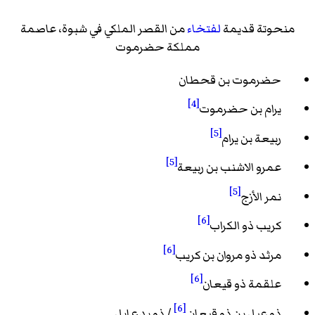
منحوتة قديمة
لفتخاء
من القصر الملكي في شبوة، عاصمة
مملكة حضرموت
حضرموت بن قحطان
[4]
يرام بن حضرموت
[5]
ربيعة بن يرام
[5]
عمرو الاشنب بن ربيعة
[5]
نمر الأزج
[6]
كريب ذو الكراب
[6]
مرثد ذو مروان بن كريب
[6]
علقمة ذو قيعان
[6]
ذو عيل بن ذو قيعان
/ ذو يدع إيل