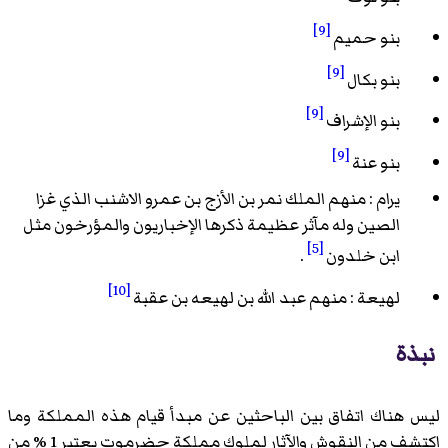
[9]
بنو حميم
[9]
بنو بكال
[9]
بنو الإشراف
[9]
بنو عنة
يرام : منهم الملك نمر بن الأزج بن عمرو الاشنب الذي غزا
الصين وله مآثر عظيمة ذكرها الإخباريون والمؤرخون مثل
[5]
ابن خلدون
.
[10]
لهيعة : منهم عبد الله بن لهيعه بن عقبة
نبذة
ليس هناك اتفاق بين الباحثين عن مبدأ قيام هذه المملكة وما
اكتشف من النقوش والآثار لملوك مملكة حضرموت يعتبر 1 % من