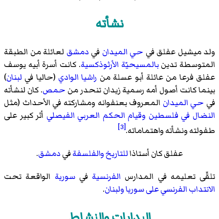
نشأته
ولد ميشيل عفلق في
حي الميدان
في
دمشق
لعائلة من الطبقة
المتوسطة تدين
بالمسيحيّة الأرثوذكسية
. كانت أسرة أبيه
يوسف
عفلق
فرعا من عائلة
أبو عسلة
من
راشيا الوادي
(حاليا في
لبنان
)
بينما كانت أصول أمه رسمية زيدان تنحدر من
حمص
. كان لنشأته
في
حي الميدان
المعروف بعنفوانه ومشاركته في الأحداث (مثل
النضال في فلسطين
وقيام الحكم العربي الفيصلي
أثر كبير على
[3]
طفولته ونشأته واهتماماته.
عفلق كان أستاذا
للتاريخ
والفلسفة
في
دمشق
.
تلقّى تعليمه في المدارس
الفرنسية
في
سورية
الواقعة تحت
الانتداب الفرنسي على سوريا ولبنان
.
البدايات والنشاط