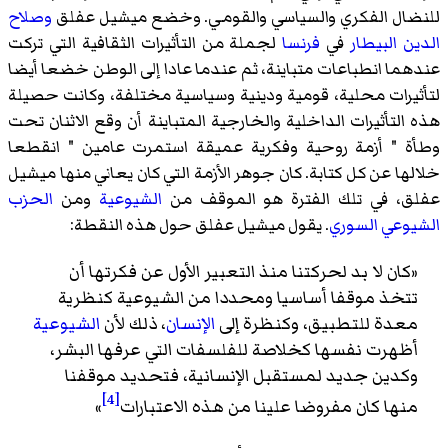
للنضال الفكري والسياسي والقومي. وخضع ميشيل عفلق
وصلاح
الدين البيطار
في
فرنسا
لجملة من التأثيرات الثقافية التي تركت
عندهما انطباعات متباينة، ثم عندما عادا إلى الوطن خضعا أيضا
لتأثيرات محلية، قومية ودينية وسياسية مختلفة، وكانت حصيلة
هذه التأثيرات الداخلية والخارجية المتباينة أن وقع الاثنان تحت
وطأة " أزمة روحية وفكرية عميقة استمرت عامين " انقطعا
خلالها عن كل كتابة. كان جوهر الأزمة التي كان يعاني منها ميشيل
عفلق، في تلك الفترة هو الموقف من
الشيوعية
ومن
الحزب
الشيوعي السوري
. يقول ميشيل عفلق حول هذه النقطة:
«كان لا بد لحركتنا منذ التعبير الأول عن فكرتها أن
تتخذ موقفا أساسيا ومحددا من الشيوعية كنظرية
معدة للتطبيق، وكنظرة إلى
الإنسان
، ذلك لأن
الشيوعية
أظهرت نفسها كخلاصة للفلسفات التي عرفها البشر،
وكدين جديد لمستقبل الإنسانية، فتحديد موقفنا
[4]
منها كان مفروضا علينا من هذه الاعتبارات
»