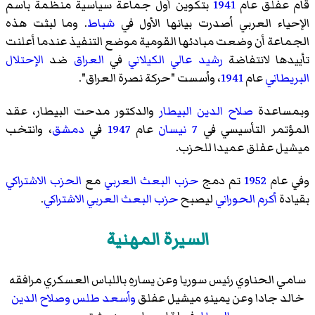
قام عفلق عام
1941
بتكوين أول جماعة سياسية منظمة باسم
الإحياء العربي أصدرت بيانها الأول في
شباط
. وما لبثت هذه
الجماعة أن وضعت مبادئها القومية موضع التنفيذ عندما أعلنت
تأييدها لانتفاضة
رشيد عالي الكيلاني
في
العراق
ضد
الإحتلال
البريطاني
عام
1941
، وأسست "حركة نصرة العراق".
وبمساعدة
صلاح الدين البيطار
والدكتور مدحت البيطار، عقد
المؤتمر التأسيسي في
7 نيسان
عام
1947
في
دمشق
، وانتخب
ميشيل عفلق عميدا للحزب.
وفي عام
1952
تم دمج
حزب البعث العربي
مع
الحزب الاشتراكي
بقيادة
أكرم الحوراني
ليصبح
حزب البعث العربي الاشتراكي
.
السيرة المهنية
سامي الحناوي رئيس سوريا وعن يسارهِ باللباس العسكري مرافقه
خالد جادا وعن يمينهِ ميشيل عفلق
وأسعد طلس
وصلاح الدين