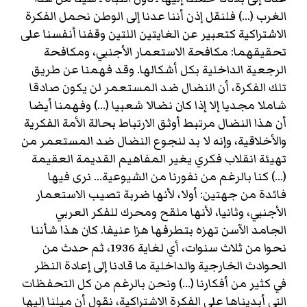
الغرب (...) فلنقل إذن أننا عدنا إلى الوطن نحمل الفكرة
الاشتراكية كتعبير عن الغايتين اللتين وقفنا أنفسنا على
تحقيقهما: مكافحة الاستعمار الأجنبي، ومكافحة
الرجعية الداخلية بكل أشكالها. وقد فهمنا عن طريق
تلك الفكرة، أن النضال ضد المستعمر لن يكون صادقا
شاملا مجديا إلا إذا كان نضالا شعبيا (...) وفهمنا أيضا
أن هذا النضال مرتبط أوثق الارتباط بحالة الأمة الفكرية
والأخلاقية، وإنه لا بد لنجوع النضال ضد المستعمر من
تهيئة انقلاب فكري يغير المفاهيم القديمة العقيمة
(...) كنا بالرغم من نفورنا من الشيوعية... نرى فيها
فائدة من جهتين: أولا، لأنها ضربة تصيب الاستعمار
الأجنبي، وثانيا، لأنها ملقح ومحرك للفكر العربي
الجامد الآسن تهزه بتطرفها هزا عنيفا. كان هذا شأننا
نحوا من ثلاث سنوات، أي لغاية 1936، ثم حدث من
الحوادث الخارجية والداخلية ما قادنا إلى إعادة النظر
في كثير من أفكارنا (...) ونحن بالرغم من كل التحفظات
التي أبديناها على الفكرة الاشتراكية، نقول أن ميلنا إليها