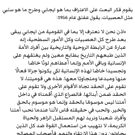
يقوم فكر البعث على الاعتراف بما هو ايجابي وطرح ما هو سلبي
مثل العصبيات. يقول عفلق عام 1956:
«اذن نحن لا نعترف إلا بما في القومية من ايجابي يبقى
بعد طرح كل العصبيات وكل الأمور السطحية، إنه
عبارة عن الرابطة الروحية والتاريخية بين أفراد الأمة
الذين طبعهم التاريخ بطابع معين ولم يغلقهم على
الإنسانية وباقي الأمم وإنما أعطاهم لونًا خاصًا
وتجسيدا خاصًا لهذه الإنسانية لكي يكونوا جزءًا فعالًا
منها ومبدعا ومتجاوبًا معها. هذه هي قوميتنا، لا
تقوم على الحقد تجاه الأقوام الأخرى ولا تقوم على
الحقد ضمن أبنائها. فالصراع الذي أقمناه في داخل
أمتنا ليس موسومًا بالحقد وإنما هو موسوم بالحق
والخير. والحب في حقيقته قاس لأننا عندما نحب أمتنا
وأفراد شعبنا ونريد لهم المستقبل الزاهر والحياة
الكريمة، لا نتهيب من استعمال القوة ضد كل الذين
يحاولون دون هذا الارتقاء والنمو. فأصحاب المصالح