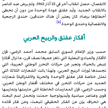
الانفصال، حصل انقلاب آخر في 22 آذار 1962. ولم يرض عبد الناصر
بالانقلاب الجديد. وأيد عفلق عودة الوحدة من دون أن تحظى
أخطاؤها برضاه. كان يعتبر أن هناك خندقين: خندق الرجعية
[8]
والانفصالية وخندق الوحدة.
أفكار عفلق والربيع العربي
حسب وزير الإعلام السوري السابق
محمد أحمد الزعبي
، فإن
الأفكار والمبادئ البعثية التي ناهز عمرها نصف قرن، ما تزال أفكارا
تنبض بالحياة، وتعبر عن حركات التحرر الوطني العربية، التي
تجسدها ثورات الربيع العربي، ولهذا باتت الشعارات الثلاثة التي
تمثل خلاصة فكر عفلق (الوحدة والحرية والاشتراكية) شعارات
العديد من حركات التحرر في مختلف أقطار الوطن العربي.
وجسب الزعبي، فإن الممارسات الخاطئة التي مارستها وتمارسها
قوى وعناصر سياسية وأيديولوجية حملت وتحمل اسم البعث
هي انحراف بيّن عن الفكر الحقيقي للبعث، وعن فكر قائده
المؤسس ميشيل عفلق، ولا سيما فيما يتعلق بالممارسة