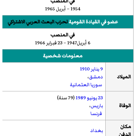
في المنصب
1954 – أبريل 1965
عضو في القيادة القومية
لحزب البعث العربي الاشتراكي
في المنصب
6 أبريل1947 – 23 فبراير 1966
معلومات شخصية
9 يناير
1910
الميلاد
دمشق
،
سوريا العثمانية
23 يونيو
1989
(79 سنة)
الوفاة
باريس
،
فرنسا
مكان
بغداد
الدفن