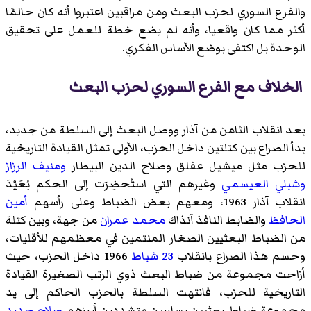
والفرع السوري لحزب البعث ومن مراقبين اعتبروا أنه كان حالمًا
أكثر مما كان واقعيا، وأنه لم يضع خطة للعمل على تحقيق
الوحدة بل اكتفى بوضع الأساس الفكري.
الخلاف مع الفرع السوري لحزب البعث
بعد انقلاب الثامن من آذار ووصل البعث إلى السلطة من جديد،
بدأ الصراع بين كتلتين داخل الحزب، الأولى تمثل القيادة التاريخية
للحزب مثل ميشيل عفلق وصلاح الدين البيطار
ومنيف الرزاز
وشبلي العيسمي
وغيرهم التي استُحضِرَت إلى الحكم بُعَيْدَ
انقلاب آذار 1963، ومعهم بعض الضباط وعلى رأسهم
أمين
الحافظ
والضابط النافذ آنذاك
محمد عمران
من جهة، وبين كتلة
من الضباط البعثيين الصغار المنتمين في معظمهم للأقليات،
وحسم هذا الصراع بانقلاب
23 شباط
1966 داخل الحزب، حيث
أزاحت مجموعة من ضباط البعث ذوي الرتب الصغيرة القيادة
التاريخية للحزب، فانتهت السلطة بالحزب الحاكم إلى يد
مجموعة ضباط بعثيين يساريين متشددين أبرزهم
صلاح جديد