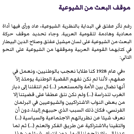
موقف البعث من الشيوعية
رغم تأثر عفلق في البداية بالنظرية الشيوعية، عاد ورأى فيها أداة
معادية وهادمة للقومية العربية. وجاء تحديد موقف حركة
البعث من الشيوعية على لسان ميشيل عفلق وصلاح الدين البيطار
في كتابهما
القومية العربية وموقفها من الشيوعية
على النحو
التالي:
«في عام 1928 كنا طلابا نعجب بالوطنيين، ونعمل في
صفهم، لأننا لم نكن نفهم القضية الوطنية يومئذ إلاّ
أنها نضال بين الأمة والمستعمر (...) ثم انتقلنا إلى ديار
الغرب للدراسة (...) ولم نكن نلق عطفا على قضيتنا إلا
من بعض النواب الاشتراكيين والشيوعيين في البرلمان
الفرنسي، فكان ذلك السبب الذي حببهم إلينا، دون أن
نعرف شيئا عن نظرياتهم الاجتماعية والسياسية (...)
والتقينا بالاشتراكية عن طريق الفكر والعلم (...) ثم لما
عدنا إلى بلادنا حملنا إليها ـ دون انتباه ـ شيئا من هذا