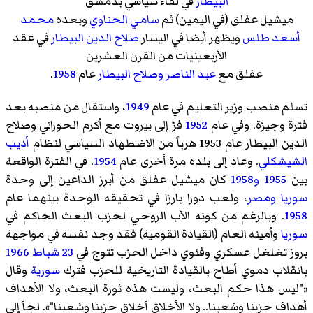
البيطار
في لقاء سياسي بدمشق
ميشيل عفلق (في اليمين) ثم
سامي الحناوي
وبعده
محمد
أسعد طلس
ويظهر أيضا في اليسار
صلاح الدين البيطار
في عقد
الأربعينيات من القرن العشرين
عفلق مع
عبد الناصر
وصلاح البيطار
عام
1958
.
تسلم منصب وزير التعليم في عام
1949
، واستقال من منصبه بعد
فترة وجيزة. وفي عام
1952
فرّ إلى بيروت مع أكرم الحوراني وصلاح
الدين البيطار عام 1953 هرباً من الاضطهاد السياسي لنظام
أديب
الشيشكلي
. وعاد إلى بلده مرة أخرى عام
1954
. في الفترة الواقعة
بين
1955
و1958
كان ميشيل عفلق من أبرز الداعين إلى وحدة
سوريا
ومصر
، ولعب دورا بارزا في تحقيقه الوحدة بينهما عام
1958
. وبالرغم من كونه الأب الروحي لحزب البعث الحاكم في
سوريا
وأمينه العام (القيادة القومية) فقد وجد نفسه في مواجهة
بروز تغلغل عسكري وفئوي داخل الحزب تتوج في
23 شباط
1966
بانقلاب دموي أطاح بالقيادة التاريخية للحزب فترك
سورية
وقال
«
"ليس هذا حكم البعث، وليست هذه ثورة البعث، ولا الأهداف
أهداف حزبنا وشعبنا.. ولا الأخلاق أخلاق حزبنا وشعبنا"
». لجأ إلى