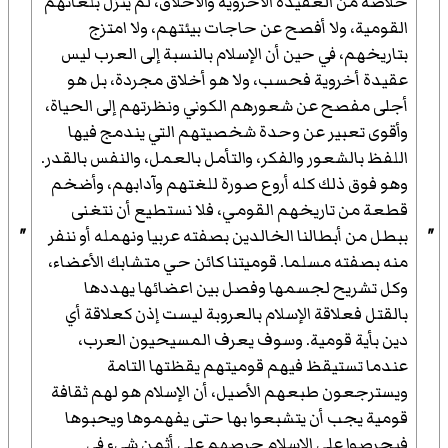
خلاصة من العقيدة الأخروية والأخلاق، لم ينزل بلغاتهم
القومية، ولا أفصح عن حاجات بيئتهم، ولا امتزج
بتاريخهم، في حين أن الإسلام بالنسبة إلى العرب ليس
عقيدة أخروية فحسب، ولا هو أخلاق مجردة، بل هو
أجلى مفصح عن شعورهم الكوني ونظرتهم إلى الحياة،
وأقوى تعبير عن وحدة شخصيتهم التي يندمج فيها
اللفظ بالشعور والفكر، والتأمل بالعمل، والنفس بالقدر.
وهو فوق ذلك كله أروع صورة للغتهم وآدابهم، وأضخم
قطعة من تاريخهم القومي، فلا نستطيع أن نتغنى
"
ببطل من أبطالنا الخالدين بصفته عربيا ونهمله أو ننفر
"
منه بصفته مسلما. قوميتنا كائن حي متشابك الأعضاء،
وكل تشريح لجسمها وفصل بين اعضائها يهددها
بالقتل فعلاقة الإسلام بالعروبة ليست إذن كعلاقة أي
دين بأية قومية. وسوف يعرف المسيحيون العرب،
عندما تستيقظ فيهم قوميتهم يقظتها التامة
ويسترجعون طبعهم الأصيل، أن الإسلام هو لهم ثقافة
قومية يجب أن يتشبعوا بها حتى يفهموها ويحبوها
فيحرصوا على الإسلام حرصهم على أثمن شيء في