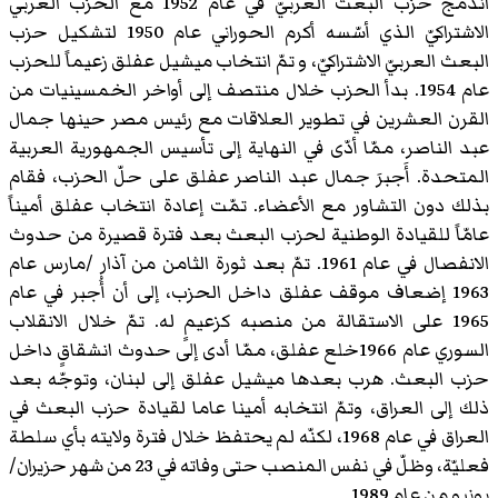
اندمج حزب البعث العربيّ في عام 1952 مع الحزب العربي
الاشتراكيّ الذي أسّسه أكرم الحوراني عام 1950 لتشكيل حزب
البعث العربيّ الاشتراكيّ، و تمّ انتخاب ميشيل عفلق زعيماً للحزب
عام 1954. بدأ الحزب خلال منتصف إلى أواخر الخمسينيات من
القرن العشرين في تطوير العلاقات مع رئيس مصر حينها جمال
عبد الناصر، ممّا أدّى في النهاية إلى تأسيس الجمهورية العربية
المتحدة. أَجبرَ جمال عبد الناصر عفلق على حلّ الحزب، فقام
بذلك دون التشاور مع الأعضاء. تمّت إعادة انتخاب عفلق أميناً
عامّاً للقيادة الوطنية لحزب البعث بعد فترة قصيرة من حدوث
الانفصال في عام 1961. تمّ بعد ثورة الثامن من آذار /مارس عام
1963 إضعاف موقف عفلق داخل الحزب، إلى أن أُجبر في عام
1965 على الاستقالة من منصبه كزعيمٍ له. تمّ خلال الانقلاب
السوري عام 1966خلع عفلق، ممّا أدى إلى حدوث انشقاقٍ داخل
حزب البعث. هرب بعدها ميشيل عفلق إلى لبنان، وتوجّه بعد
ذلك إلى العراق، وتمّ انتخابه أمينا عاما لقيادة حزب البعث في
العراق في عام 1968، لكنّه لم يحتفظ خلال فترة ولايته بأي سلطة
فعليّة، وظلّ في نفس المنصب حتى وفاته في 23 من شهر حزيران/
يونيو من عام 1989.