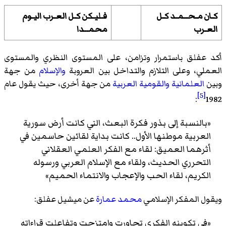
كـان مـحــمـد كـل
فـليـكن كـل العـرب اليـوم
العـرب
محمــدا
أكد عفلق باستمرار وتزامن، على المستوى النظري والمستوى
العملي، وعلى التلازم والتداخل بين العروبة
والإسلام
من جهة
وبين
العلمانية
والقومية العربية
من جهة أخرى، حيث يقول عام
[5]
:
1982
«بالنسبة إلى بذور فكرة البعث، التي كانت أرض سورية
العربية موطنها الأول.. كانت بداية لقائين حاسمين في
أثرهما العميق: لقاء مع الفكر العلمي العقلاني
التحرري الحديث، ولقاء مع الإسلام العربي ورسوله
الكريم، لقاء الحب والإعجاب والانتماء الحميم»
ويقول المفكر الإسلامي
محمد عمارة
عن ميشيل عفلق:
«في تكوينه الفكري تجاورت وامتزجت وتفاعلت قراءاته