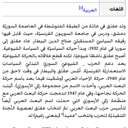
[1]
اللغات
العربية
ولد عفلق في عائلة من الطبقة المتوسّطة في العاصمة السوريّة
دمشق، ودرس في جامعة السوربون الفرنسيّة، حيث قابل فيها
رفيقه السياسيّ المستقبليّ صلاح الدين البيطار. عاد عفلق إلى
سوريا في عام 1932، وبدأ حياته السياسيّة في السياسة الشيوعية.
أصبح عفلق ناشطًا شيوعيًا، لكنه قطع علاقاته بالحركة الشيوعيّة
بعد دعمِ الحزب ِ الشيوعيِّ السوريِّ اللبنانيِّ السياساتِ
الاستعماريّة الفرنسيّة. أسّس عفلق والبيطار في وقت لاحق من
عام 1940، حركة الإحياء العربي (وسُمّيت فيما بعد باسم حركة
البعث العربي، وأخذت الاسم من مجموعة زكي الأرسوزي). أثبتت
الحركة نجاحها، وفي عام 1947 اندمجت حركة البعث العربي مع
منظّمة زكي الأرسوزي التي حملت اسم البعث العربي أيضاً
لتأسيس حزب البعث العربي. تمّ انتخاب عفلق لعضوية اللّجنة
التنفيذيّة للحزب وانتخب "عميداً" (بمعنى زعيم) له.