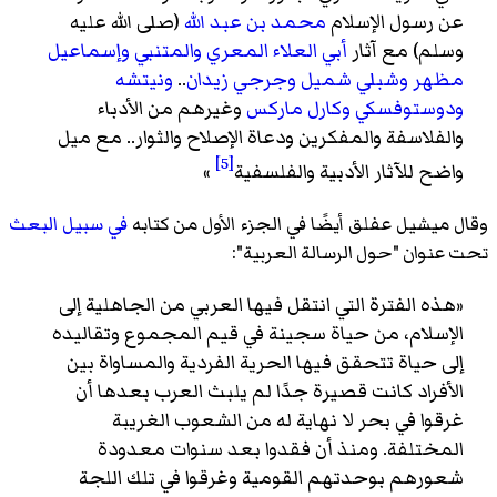
عن رسول الإسلام
محمد بن عبد الله
(صلى الله عليه
وسلم) مع آثار
أبي العلاء المعري
والمتنبي
وإسماعيل
مظهر
وشبلي شميل
وجرجي زيدان
..
ونيتشه
ودوستوفسكي
وكارل ماركس
وغيرهم من الأدباء
والفلاسفة والمفكرين ودعاة الإصلاح والثوار.. مع ميل
[5]
واضح للآثار الأدبية والفلسفية
»
وقال ميشيل عفلق أيضًا في الجزء الأول من كتابه
في سبيل البعث
تحت عنوان "حول الرسالة العربية":
«هذه الفترة التي انتقل فيها العربي من الجاهلية إلى
الإسلام، من حياة سجينة في قيم المجموع وتقاليده
إلى حياة تتحقق فيها الحرية الفردية والمساواة بين
الأفراد كانت قصيرة جدًا لم يلبث العرب بعدها أن
غرقوا في بحر لا نهاية له من الشعوب الغريبة
المختلفة. ومنذ أن فقدوا بعد سنوات معدودة
شعورهم بوحدتهم القومية وغرقوا في تلك اللجة