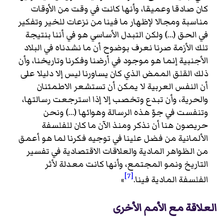
كان صادقا وعميقا، وأنها كانت في وقت من الأوقات
مناسبة ومجالا لإظهار ما فينا من نزعات للخير وتفكير
في الحق (...) ولكن التبدل الأساسي هو في أننا بنتيجة
تلك الأزمة صرنا نعرف بوضوح أن ما نشدناه في البلاد
الأجنبية إنما هو موجود في أرضنا وفكرنا وتاريخنا، وأن
ذلك القلق الممض الذي كان يساورنا ليس إلا دليلا على
أن النفس العربية لا يمكن أن تستشعر الاطمئنان
والحرية، وأن تبدع وتخصب إلا إذا استرجعت رسالتها،
وتنفست في جوّ هذه الرسالة وهوائها (...) ونحن
حريصون هنا أن نذكر ومنذ الآن ما كان للفلسفة
الألمانية من فضل علينا في توجيه فكرنا لما هو أعمق
من الظواهر المادية والعلاقات الاقتصادية في تفسير
التاريخ ونمو المجتمع، وأنها كانت معدلة لأثر
[7]
الفلسفة المادية فينا.
»
العلاقة مع الأمم الأخرى