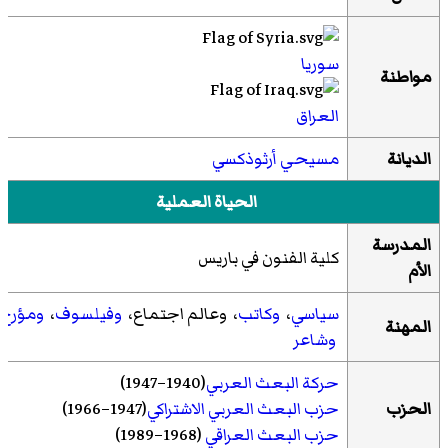
سوريا
مواطنة
العراق
الديانة
مسيحي
أرثوذكسي
الحياة العملية
المدرسة
كلية الفنون في باريس
الأم
سياسي
،
وكاتب
، وعالم اجتماع،
وفيلسوف
،
ومؤرخ
المهنة
وشاعر
حركة البعث العربي
(1940–1947)
الحزب
حزب البعث العربي الاشتراكي
(1947–1966)
حزب البعث العراقي
(1968–1989)