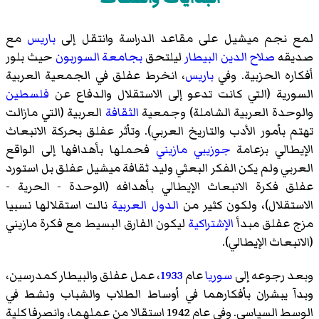
لمع نجم ميشيل على مقاعد الدراسة وانتقل إلى
باريس
مع
صديقه
صلاح الدين البيطار
ليلتحق
بجامعة السوربون
حيث بلور
أفكاره الحزبية. وفي
باريس
، انخرط عفلق في الجمعية العربية
السورية (التي كانت تدعو إلى الاستقلال والدفاع عن
فلسطين
والوحدة العربية الشاملة) وجمعية
الثقافة
العربية (التي مازالت
تهتم بأمور الأدب والتاريخ العربي). وتأثر عفلق بحركة الانبعاث
الإيطالي بزعامة
جوزيبي مازيني
فحملها بأهدافها إلى الواقع
العربي ولم يكن الفكر البعثي وليد ثقافة ميشيل عفلق بل استورد
عفلق فكرة الانبعاث الإيطالي بأهدافه (الوحدة - الحرية -
الاستقلال)، ولكون كثير من
الدول العربية
نالت استقلالها نسبيا
مزج عفلق مبدأ
الإشتراكية
ليكون الفارق البسيط مع فكرة مازيني
(الانبعاث الإيطالي).
وبعد رجوعه إلى
سوريا
عام
1933
، عمل عفلق والبيطار كمدرسين،
وبدآ يبشران بأفكارهما في أوساط الطلاب والشباب ونشط في
الوسط السياسي. وفي عام 1942 استقالا من عملهما، وانصرفا كلية