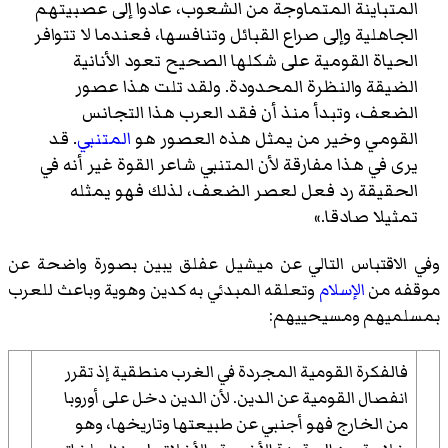
المتباينة المتماوجة من الشعوب، عادوا إلى عصبيتهم
الجاهلية وإلى صراع القبائل وتنافسها، فعندما لا تتوافر
الحياة القومية على شكلها الصحيح تعود الأنانية
الضيقة والنظرة المحدودة. ولقد تلت هذا عصور
الضعف، وتبدأ منذ أن فقد العرب هذا التجانس
القومي وخير من يمثل هذه العصور هو
المتنبي
. قد
يرى في هذا مفارقة لأن المتنبي شاعر القوة غير أنه في
الحقيقة رد فعل لعصر الضعف، لذلك فهو يمثله
تمثيلا صادقا.»
وفي الاقتباس التالي عن ميشيل عفلق يبين بصورة واضحة عن
موقفه من
الإسلام
وتعلقه المبدئي به كدين وهوية وباعث للعرب
بمسلميهم ومسيحييهم:
فالفكرة القومية المجردة في الغرب منطقية إذ تقرر
انفصال القومية عن الدين. لأن الدين دخل على أوروبا
من الخارج فهو أجنبي عن طبيعتها وتاريخها، وهو