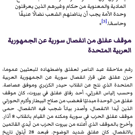
المادية والمعنوية من حكام وغيرهم الذين يعرقلون
وحدة الأمة يجب أن يناضلهم الشعب نضالًا عنيفًا
[3]
وحاسمًا.
»
موقف عفلق من انفصال سورية عن الجمهورية
العربية المتحدة
رغم ملاحقة عبد الناصر لعفلق واضطهاده للبعثيين عموما،
حزن عفلق على قرار انفصال سورية عن الجمهورية العربية
المتحدة الذي نتج عن انقلاب
حيدر الكزبري
وموفق عصاصة
.
وحسب إلياس الفرزلي، أحد رفاق عفلق في بيروت، كان موقف
عفلق من الوحدة مبدئيًا فغضب من صلاح البيطار وأكرم الحوراني
الذين أيدا الانفصال، وأصدر بياناً شجب فيه الانفصال. حمى
موقف عفلق الحزب في سورية ومكنه من القيام بانقلاب 8 آذار.
وأخرج بالموقف الذي أعلنه من بيروت الحزب من أيدي القائمين
بالانفصال. كان عفلق شديد الوضوح. فبعد 28 أيلول تاريخ