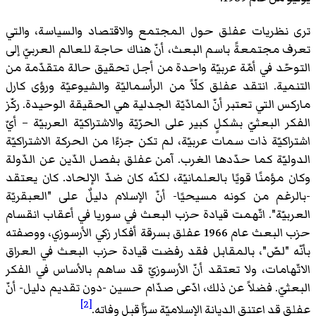
ترى نظريات عفلق حول المجتمع والاقتصاد والسياسة، والتي
تعرف مجتمعةً باسم البعث، أنّ هناك حاجة للعالم العربيّ إلى
التوحّد في أمّة عربيّة واحدة من أجل تحقيق حالة متقدّمة من
التنمية. انتقد عفلق كلّاً من الرأسماليّة والشيوعيّة ورؤى كارل
ماركس التي تعتبر أنّ المادّيّة الجدلية هي الحقيقة الوحيدة. ركّز
الفكر البعثيّ بشكلٍ كبير على الحرّيّة والاشتراكيّة العربيّة – أيّ
اشتراكيّة ذات سمات عربيّة، لم تكن جزءًا من الحركة الاشتراكيّة
الدوليّة كما حدّدها الغرب. آمن عفلق بفصل الدّين عن الدّولة
وكان مؤمنًا قويًا بالعلمانيّة، لكنّه كان ضدّ الإلحاد. كان يعتقد
-بالرغم من كونه مسيحيًا- أنّ الإسلام دليلٌ على "العبقريّة
العربيّة". اتّهمت قيادة حزب البعث في سوريا في أعقاب انقسام
حزب البعث عام 1966 عفلق بسرقة أفكار زكي الأرسوزي، ووصفته
بأنّه "لصّ"، بالمقابل فقد رفضت قيادة حزب البعث في العراق
الاتّهامات، ولا تعتقد أنّ الأرسوزيّ قد ساهم بالأساس في الفكر
البعثيّ. فضلاً عن ذلك، ادّعى صدّام حسين -دون تقديم دليل- أنّ
[2]
عفلق قد اعتنق الديانة الإسلاميّة سرّاً قبل وفاته.