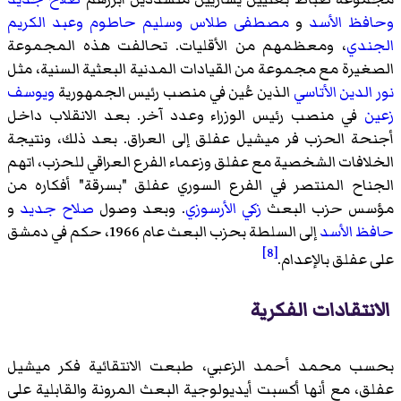
وحافظ الأسد
و
مصطفى طلاس
وسليم حاطوم
وعبد الكريم
الجندي
، ومعظمهم من الأقليات. تحالفت هذه المجموعة
الصغيرة مع مجموعة من القيادات المدنية البعثية السنية، مثل
نور الدين الأتاسي
الذين عُين في منصب رئيس الجمهورية
ويوسف
زعين
في منصب رئيس الوزراء وعدد آخر. بعد الانقلاب داخل
أجنحة الحزب فر ميشيل عفلق إلى العراق. بعد ذلك، ونتيجة
الخلافات الشخصية مع عفلق وزعماء الفرع العراقي للحزب، اتهم
الجناح المنتصر في الفرع السوري عفلق "بسرقة" أفكاره من
مؤسس حزب البعث
زكي الأرسوزي
. وبعد وصول
صلاح جديد
و
حافظ الأسد
إلى السلطة بحزب البعث عام 1966، حكم في دمشق
[8]
على عفلق بالإعدام.
الانتقادات الفكرية
بحسب محمد أحمد الزعبي، طبعت الانتقائية فكر ميشيل
عفلق، مع أنها أكسبت أيديولوجية البعث المرونة والقابلية على