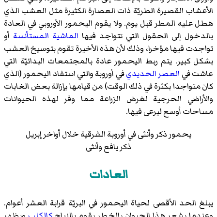
الأعشاب القصيرة الطريّة ذات العصارة الكثيرة مثل العشب الذي
هطل عليه المطر قبل يوم. ولا يقوم اليحمور الأوروبي في العادة
بالدخول إلى الحقول التي تتواجد فيها
الماشية المستأنسة
أو
تواجدت فيها مؤخرا، وذلك لأن هذه الأخيرة تقوم بتوسيخ العشب
بشكل كبير. يتم ربط اليحمور عادة بالمجتمعات البدائيّة التي
عاشت في
العصر الحديدي
في أوروبة والتي استفاد اليحمور (الذي
كان متواجدا بكثرة في ذلك الوقت) من قيامها بإزالة بعض الغابات
والأراضي الحرجية لغرض الزراعة مما وفر لهذه الحيوانات
مساحات أوسع ليرعى فيها.
يحمور ذكر وأنثى في أوروبة الشرقية خلال أواخر إبريل
ذكر يافع وأنثى
العادات
يبلغ الحد الأقصى لحياة اليحمور في البريّة قرابة العشر أعوام.
وعندما يشعر هذا الحيوان بالخطر يقوم بالنباح
كالكلب
ويظهر