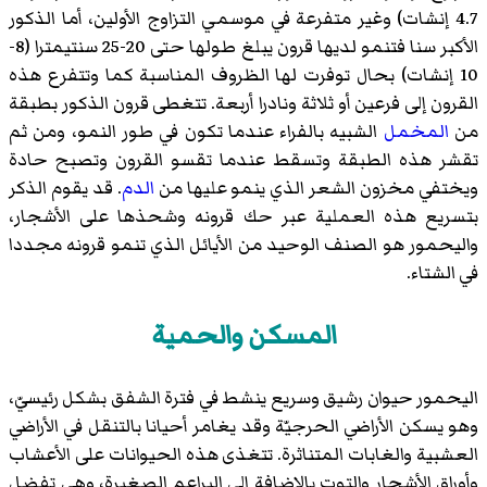
4.7 إنشات) وغير متفرعة في موسمي التزاوج الأولين، أما الذكور
الأكبر سنا فتنمو لديها قرون يبلغ طولها حتى 20-25 سنتيمترا (8-
10 إنشات) بحال توفرت لها الظروف المناسبة كما وتتفرع هذه
القرون إلى فرعين أو ثلاثة ونادرا أربعة. تتغطى قرون الذكور بطبقة
من
المخمل
الشبيه بالفراء عندما تكون في طور النمو، ومن ثم
تقشر هذه الطبقة وتسقط عندما تقسو القرون وتصبح حادة
ويختفي مخزون الشعر الذي ينمو عليها من
الدم
. قد يقوم الذكر
بتسريع هذه العملية عبر حك قرونه وشحذها على الأشجار،
واليحمور هو الصنف الوحيد من الأيائل الذي تنمو قرونه مجددا
في الشتاء.
المسكن والحمية
اليحمور حيوان رشيق وسريع ينشط في فترة الشفق بشكل رئيسيّ،
وهو يسكن الأراضي الحرجيّة وقد يغامر أحيانا بالتنقل في الأراضي
العشبية والغابات المتناثرة. تتغذى هذه الحيوانات على الأعشاب
وأوراق الأشجار والتوت بالإضافة إلى البراعم الصغيرة، وهي تفضل