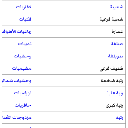
شعيبة
فقاريات
شعبة فرعية
فكيات
عمارة
رباعيات الأطراف
طائفة
ثدييات
طويئفة
وحشيات
صُنيف فرعي
مشيميات
رتبة ضخمة
وحشيات شمالية
رتبة عليا
لوراسيات
رتبة كبرى
حافريات
رتبة
مزدوجات الأصاب