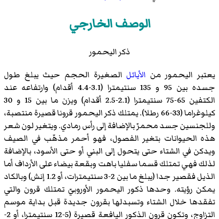
الوصف الخارجي
ذكر اليحمور
يعتبر اليحمور من
الأيائل
الصغيرة الحجم حيث يبلغ طول
جسده بين 95 و 135 سنتيمترا (3.1-4.4 أقدام) وارتفاعه عند
الكتفين 65-75 سنتيمترا (2.1-2.5 أقدام) ويزن ما بين 15 و 30
كيلوغراما (33-66 رطلا). يمتلك ذكر اليحمور قرونا قصيرة منتصبة،
وللجنسين جسد محمرّ بالإضافة إلى رأس رمادي. ويتغير لون شعر
هذه الحيوانات بتغير الفصول، فهو أحمر مذهّب في الصيف
ويدكن في الشتاء حتى يتحول إلى البني أو حتى الأسود، بالإضافة
لذلك فهي تمتلك قسما سفليا باهت وبقعة بيضاء على الأرداف أما
الذيل فقصير جدا (يبلغ ما بين 2-3 سنتيمترات، أو 1.2 إنش) وبالكاد
يمكن رؤيته. وحدها ذكور اليحمور الأوروبيّ تمتلك قرون والتي
تفقدها خلال الشتاء وتسبدلها بقرون جديدة قبل بداية موسم
التزاوج، وتكون قرون الذكور اليافعة قصيرة (5-12 سنتيمترا، أو 2-