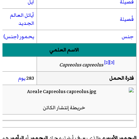
فصيلة
أيل
أيائل العالم
فُصيلة
الجديد
جنس
يحمور (جنس)
الاسم العلمي
[2]
[3]
Capreolus capreolus
فترة الحمل
283
يوم
خريطة إنتشار الكائن
اليحمور الأوروبيّ
والذي يعرف أيضا بمجرّد
اليحمور
أو
اليأمور
هو