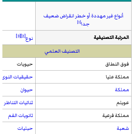
أنواع غير مهددة أو خطر انقراض ضعيف
[1]
جدا
[3]
[2]
المرتبة التصنيفية
نوع
التصنيف العلمي
فوق النطاق
حيويات
مملكة عليا
حقيقيات النوى
مملكة
حيوان
عويلم
ثنائيات التناظر
مملكة فرعية
ثانويات الفم
شعبة
حبليات