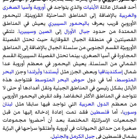
أحد فصائل عائلة
الأيليات
والذي يتواجد في
أوروبة
وآسيا الصغرى
والغربية
بالإضافة إلى المناطق الساحليّة القزوينيّة. لليحمور
الأوروبيّ قريب يعرف
باليحمور السيبيري
يعيش في المناطق
الممتدة من حدود
جبال الأورال
إلى
الصين
وسيبيريا
. تلتقي
الفصيلتين في منطقة
الجبال القوقازية
حيث تحتل الفصيلة
الأوروبيّة القسم الجنوبي من سلسلة الجبال بالإضافة إلى المناطق
المجاورة في آسيا الصغرى، بينما تحتل الفصيلة السيبيريّة القسم
الشمالي من السلسلة. يعيش اليحمور في معظم أوروبة عدا
شمال
إسكندينافيا
وبعض الجزر مثل
أيسلندا
وأيرلندا
وجزر
البحر
المتوسط
، أما في دول
حوض البحر المتوسط
فتتواجد هذه
الأيائل بشكل رئيسيّ في المناطق الجبلية وتقل أعدادها أو حتى لا
تتواجد في المناطق الأكثر انخفاضا. وقد انقرض اليحمور الأوروبي
من معظم
الدول العربية
التي تواجد فيها سابقا مثل
لبنان
وسوريا
، أما
فلسطين
فقد تمت إعادة إدخاله إليها من قبل
الجمعيات الإسرائليّة المختصة بعد أن أحضروا مجموعات
صغيرة من حدائق الحيوانات في أوروبة وأطلقوا سراحها في البرّية
بشمال فلسطين في
جبل الكرمل
والجليل
.