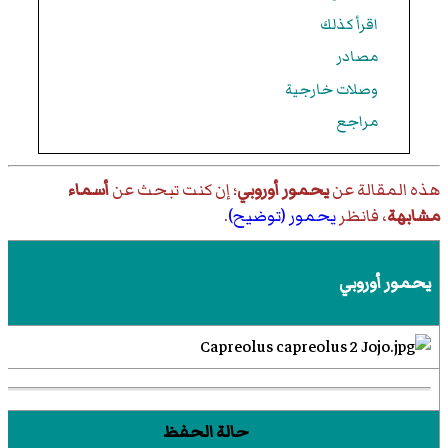
اقرأ كذلك
مصادر
وصلات خارجية
مراجع
هذه المقالة عن
يحمور أوروبي
؛ إن كنت تبحث عن
أسماء
مشابهة
، فانظر
يحمور (توضيح)
.
يحمور أوروبي
حالة الحفظ