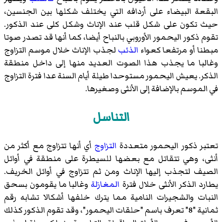
البقعة البيضاء على أردافه التي يختلف شكلها بين الجنسين،
حيث تكون على شكل قلب عند الإناث وشكل كلى عند الذكور.
تقوم ذكور اليحمور الأوروبي بالنباح أيضا، كما أنها قد تصدر صوتا
مبطنا أو مرتفعا كعواء
الذئب
لجذب الإناث خلال موسم التزاوج
وغالبا ما يجذب هذا الصوت العديد منها إلى داخل منطقة
الذكر. يعيش اليحمور مستوحدا طيلة أيام السنة عدا فترة التزاوج
في الموسم بالإضافة إلى الأنثى وصغيرها.
التناسل
تعتبر ذكور اليحمور متعددة
التزاوج
أي أنها تتزاوج مع أكثر من
أنثى، وهي تتقاتل مع بعضها للسيطرة على منطقة في أوائل
الصيف لتجذب إليها الإناث ومن ثم تتزاوج في أوائل الخريف.
يطارد الذكر الأنثى خلال فترة
المغازلة
وغالبا ما يقومون بسحق
النبات والشجيرات النامية مما يترك خلفها أشكالا تشابه رقم
ثمانية "8" تعرف باسم "حلقات اليحمور"، وقد تقوم الذكور كذلك