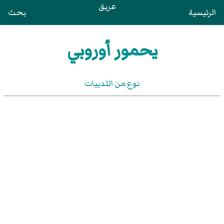
عريق
الرئيسية
بحث
يحمور أوروبي
نوع من الثدييات