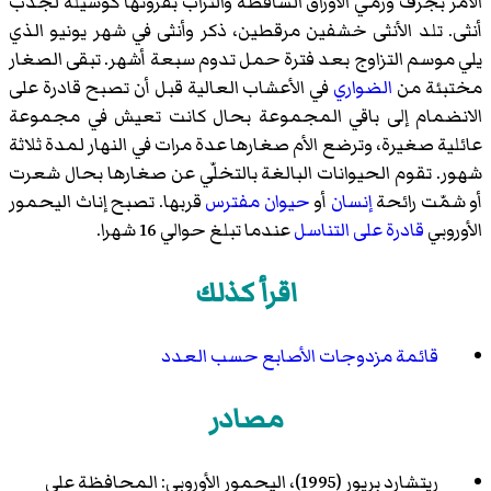
الأمر بجرف ورمي الأوراق الساقطة والتراب بقرونها كوسيلة لجذب
أنثى. تلد الأنثى خشفين مرقطين، ذكر وأنثى في شهر يونيو الذي
يلي موسم التزاوج بعد فترة حمل تدوم سبعة أشهر. تبقى الصغار
مختبئة من
الضواري
في الأعشاب العالية قبل أن تصبح قادرة على
الانضمام إلى باقي المجموعة بحال كانت تعيش في مجموعة
عائلية صغيرة، وترضع الأم صغارها عدة مرات في النهار لمدة ثلاثة
شهور. تقوم الحيوانات البالغة بالتخلّي عن صغارها بحال شعرت
أو شمّت رائحة
إنسان
أو
حيوان مفترس
قربها. تصبح إناث اليحمور
الأوروبي
قادرة على التناسل
عندما تبلغ حوالي 16 شهرا.
اقرأ كذلك
قائمة مزدوجات الأصابع حسب العدد
مصادر
ريتشارد بريور (1995)، اليحمور الأوروبي: المحافظة على