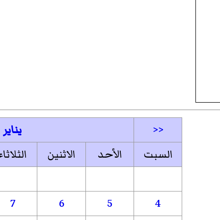
<<
يناير
السبت
الأحد
الاثنين
الثلاثاء
7
6
5
4