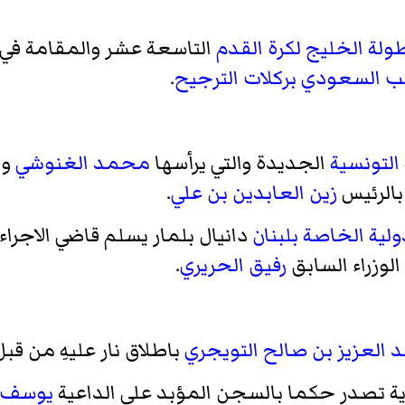
ولة الخليج لكرة القدم
التاسعة عشر والمقامة في
ب السعودي
بركلات الترجيح
.
التونسية
الجديدة والتي يرأسها
محمد الغنوشي
وي
بالرئيس
زين العابدين بن علي
.
لية الخاصة بلبنان
دانيال بلمار يسلم قاضي الاجراء
لوزراء السابق
رفيق الحريري
.
د العزيز بن صالح التويجري
باطلاق نار عليهِ من 
ة تصدر حكما بالسجن المؤبد على الداعية
يوسف ا