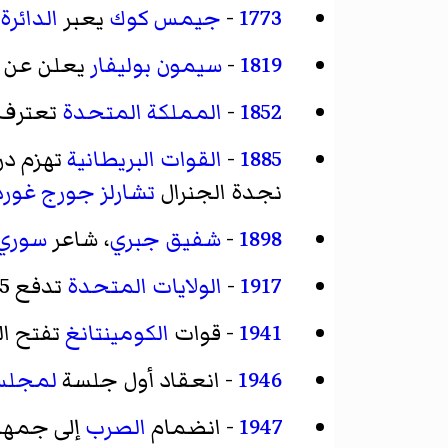
1773
-
جيمس كوك
يعبر
الدائرة
1819
-
سيمون بوليفار
يعلن عن 
1852
-
المملكة المتحدة
تعترف 
1885
-
القوات البريطانية
تهزم د
نجدة الجنرال
تشارلز جورج غور
1898
-
شفيق جبري
، شاعر
سوري
1917
-
الولايات المتحدة
تدفع 25 مليون دولار
1941
- قوات
الكومينتانغ
تفتح ال
1946
- انعقاد أول جلسة
لمجلس 
1947
- انضمام
الصرب
إلى جمهو