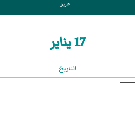
عريق
17 يناير
التاريخ