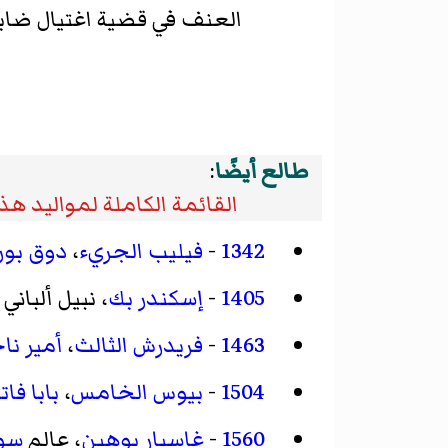
العنف في قضية اغتيال ضابط م
طالع أيضًا
:
القائمة الكاملة لمواليد هذا
1342
-
فيليب الجريء
،
دوق بور
1405
-
إسكندر بك
، نبيل ألبان
1463
-
فريدرش الثالث
،
أمير ن
1504
-
بيوس الخامس
،
بابا فات
1560
-
غاسبار بوهين
، عالم
سو