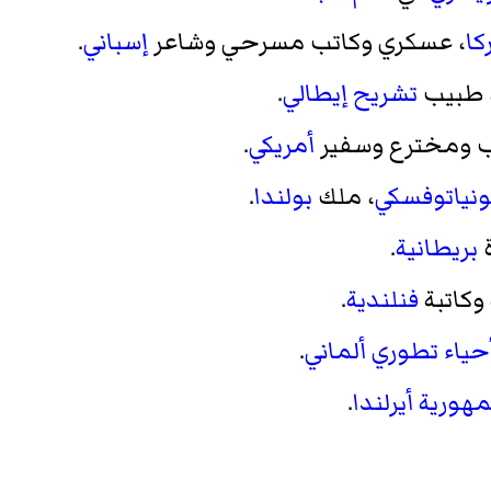
كا
، عسكري وكاتب مسرحي وشاعر
إسباني
.
 طبيب
تشريح
إيطالي
.
ب ومخترع وسفير
أمريكي
.
نياتوفسكي
، ملك
بولندا
.
ة
بريطانية
.
وكاتبة
فنلندية
.
حياء تطوري
ألماني
.
هورية أيرلندا
.