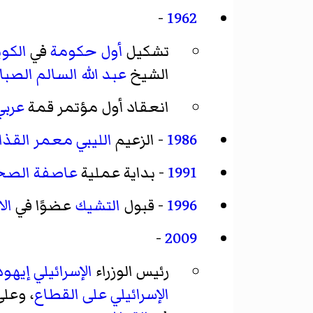
-
1962
تشكيل
أول حكومة
في
الكو
الشيخ
عبد الله السالم الصبا
انعقاد أول مؤتمر قمة
عربي
1986
- الزعيم
الليبي
معمر القذا
1991
- بداية عملية
عاصفة الصحر
1996
- قبول
التشيك
عضوًا في
ال
-
2009
رئيس الوزراء
الإسرائيلي
إيهود
الإسرائيلي على القطاع
، وعلى