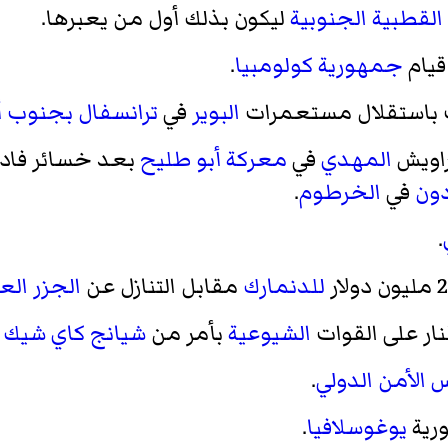
 القطبية الجنوبية
ليكون بذلك أول من يعبرها.
قيام
جمهورية كولومبيا
.
باستقلال مستعمرات
البوير
في
ترانسفال
بجنوب أف
راويش
المهدي
في
معركة أبو طليح
بعد خسائر فادح
دون
في
الخرطوم
.
.
للدنمارك
مقابل التنازل عن
الجزر الع
نار على القوات
الشيوعية
بأمر من
شيانج كاي شيك
م
الأمن الدولي
.
رية
يوغوسلافيا
.