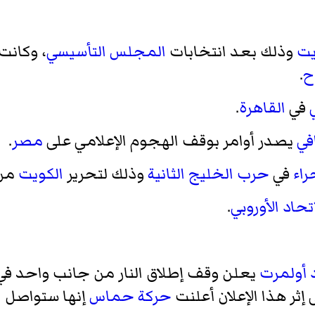
يت
وذلك بعد انتخابات
المجلس التأسيسي
، وكانت
ح
.
في
القاهرة
.
في
يصدر أوامر بوقف الهجوم الإعلامي على
مصر
.
اء
في
حرب الخليج الثانية
وذلك لتحرير
الكويت
من
اتحاد الأوروبي
.
 أولمرت
يعلن وقف إطلاق النار من جانب واحد ف
 إثر هذا الإعلان أعلنت
حركة حماس
إنها ستواصل ا