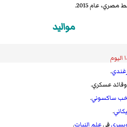
صري، عام 2015.
مواليد
 اليوم
غندي
.
ي وقائد عسكري.
اخب
ساكسوني
.
يكاني
.
يسري
في
علم النبات
.