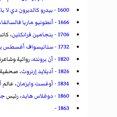
1600
-
بيدرو كالديرون دي لا بار
1666
-
أنطونيو ماريا فالسالفا
،
1706
-
بنجامين فرانكلين
، كات
1732
-
ستانيسواف أغسطس بو
1820
-
آن برونته
، روائية وشاعر
1826
-
أديلايد إرنروث
، صحفية 
1834
-
أوغست وايزمان
، عالم
أ
1860
-
دوغلاس هايد
، رئيس
جم
-
1863