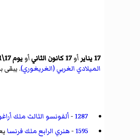
17 يناير
أو
17 كانون الثاني
أو
يوم 17\1 (اليوم السابع عشر من الشهر الأوَّل)
الميلادي الغربي (الغريغوري)
. يبقى بعده 348 يومًا لانتهاء ا
1287
-
ألفونسو الثالث ملك أراغ
1595
-
هنري الرابع ملك فرنسا
يع