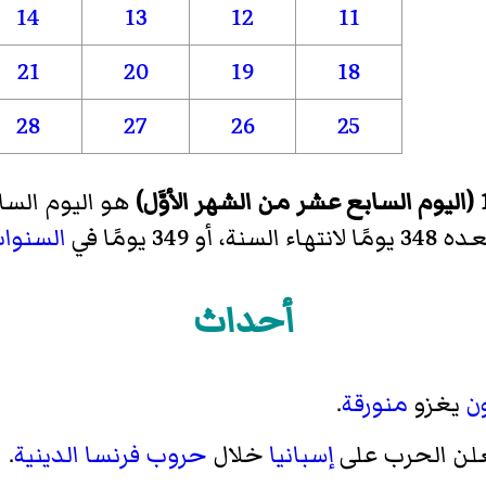
14
13
12
11
21
20
19
18
28
27
26
25
هو اليوم السابع عشر (17)
لسنة، أو 349 يومًا في
السنوات
أحداث
ون
يغزو
منورقة
.
لن الحرب على
إسبانيا
خلال
حروب فرنسا الدينية
.