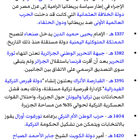
الإجراء في إطار سياسة بريطانيا الرامية إلى عزل مصر عن
دولة الخلافة العثمانية
التي كانت قد دخلت
الحرب
العالمية الأولى
ضد بريطانيا
ودول الحلفاء
.
1337 هـ
- الإمام
يحيى حميد الدين
يدخل
صنعاء
لتصبح
المملكة المتوكلية اليمنية
دولة مستقلة منذ ذلك التاريخ.
1382 هـ
-
جبهة التحرير الوطني الجزائرية
تعلن انتهاء
ثورة
التحرير
بعد أن أقرت
فرنسا
باستقلال
الجزائر
ولم يتبقى
سوى التصديق الرسمي على الاتفاق بين الجانبين.
1395 هـ
-
القبارصة الأتراك
يعلنون إنشاء "
دولة قبرص التركية
الفيدرالية
" كإدارة قبرصية تركية مستقلة، وذلك بعد فشل
المحادثات بين
تركيا
واليونان
حول الجزيرة، واحتلال القوات
العسكرية التركية لحوالي 35% من مساحة الجزيرة
1404 هـ
-
حزب الوطن الأم
التركي
بزعامه
تورغوت أوزال
يفوز
بالانتخابات ويتمكن من تشكيل الحكومة
التركية
.
1420 هـ
- أمير
دولة الكويت
الشيخ
جابر الأحمد الصباح