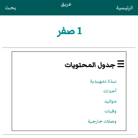
عريق
الرئيسية
بحث
1 صفر
☰ جدول المحتويات
نبذة تمهيدية
أحداث
مواليد
وفيات
وصلات خارجية