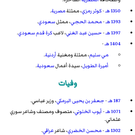
1350 هـ
-
كوثر رمزي
، ممثلة
مصرية
.
1393 هـ
-
محمد الحجي
، ممثل
سعودي
.
1397 هـ
-
حسين عبد الغني
، لاعب
كرة قدم
سعودي
.
1404 هـ
-
مي سليم
، ممثلة ومغنية
أردنية
.
أميرة الطويل
، سيدة أعمال
سعودية
.
وفيات
187 هـ
-
جعفر بن يحيى البرمكي
، وزير عباسي.
1071 هـ
-
أيوب الخلوتي
، متصوف ومصنف وشاعر سوري
عثماني.
1302 هـ
-
محسن الخضري
، شاعر
عراقي
.