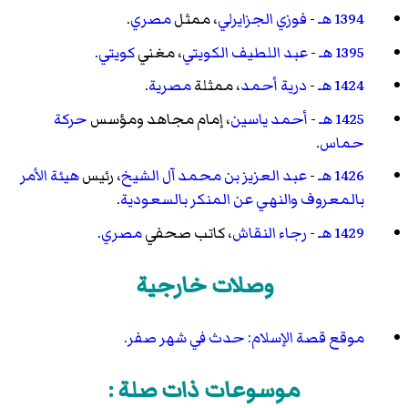
1394 هـ
-
فوزي الجزايرلي
، ممثل
مصري
.
1395 هـ
-
عبد اللطيف الكويتي
، مغني
كويتي
.
1424 هـ
-
درية أحمد
، ممثلة
مصرية
.
1425 هـ
-
أحمد ياسين
، إمام مجاهد ومؤسس
حركة
حماس
.
1426 هـ
-
عبد العزيز بن محمد آل الشيخ
، رئيس
هيئة الأمر
بالمعروف والنهي عن المنكر
بالسعودية
.
1429 هـ
-
رجاء النقاش
، كاتب صحفي
مصري
.
وصلات خارجية
موقع قصة الإسلام: حدث في شهر صفر.
موسوعات ذات صلة :