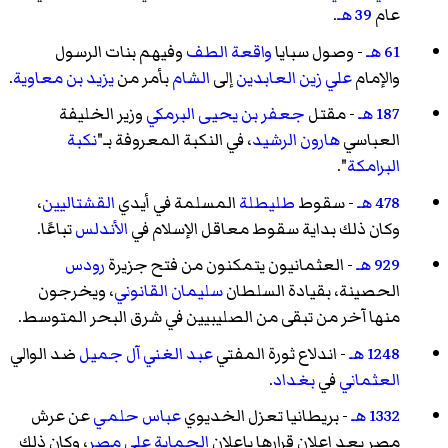
عام
39 هـ
.
61 هـ
- وصول سبايا
واقعة الطف
وفيهم
بنات الرسول
والإمام
علي زين العابدين
إلى
الشام
بأمر من
يزيد بن معاوية
.
187 هـ
- مقتل
جعفر بن يحيى البرمكي
وزير الخليفة
العباسي
هارون الرشيد
، في النكبة المعروفة بـ"
نكبة
البرامكة
".
478 هـ
- سقوط
طليطلة
المسلمة في أيدي
القشتاليين
،
وكان ذلك بداية سقوط معاقل الإسلام في
الأندلس
تباعًا.
929 هـ
- العثمانيون يتمكنون من فتح جزيرة
رودس
الحصينة، بقيادة السلطان
سليمان القانوني
، ويخرجون
منها آخر من تبقى من الصليبيين في شرق البحر المتوسط.
1248 هـ
- اندلاع ثورة المفتي
عبد الغني آل جميل
ضد الوالي
العثماني
في
بغداد
.
1332 هـ
- بريطانيا تعزل الخديوي
عباس حلمي
عن عرش
مصر بعد إعلان قرارها بإعلان
الحماية على مصر
، وكان ذلك