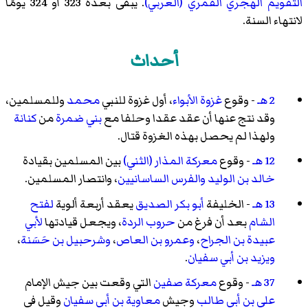
التقويم الهجري القمري (العربي)
. يبقى بعده 323 أو 324 يومًا
لانتهاء السنة.
أحداث
2 هـ
- وقوع
غزوة الأبواء
، أول غزوة للنبي
محمد
وللمسلمين،
وقد نتج عنها أن عقد عقدا وحلفا مع
بني ضمرة
من
كنانة
ولهذا لم يحصل بهذه الغزوة قتال.
12 هـ
- وقوع
معركة المذار (الثني)
بين المسلمين بقيادة
خالد بن الوليد
والفرس الساسانيين
، وانتصار المسلمين.
13 هـ
- الخليفة
أبو بكر الصديق
يعقد أربعة ألوية
لفتح
الشام
بعد أن فرغ من
حروب الردة
، ويجعل قيادتها
لأبي
عبيدة بن الجراح
،
وعمرو بن العاص
،
وشرحبيل بن حَسَنة
،
ويزيد بن أبي سفيان
.
37 هـ
- وقوع
معركة صفين
التي وقعت بين جيش الإمام
علي بن أبي طالب
وجيش
معاوية بن أبي سفيان
وقيل في