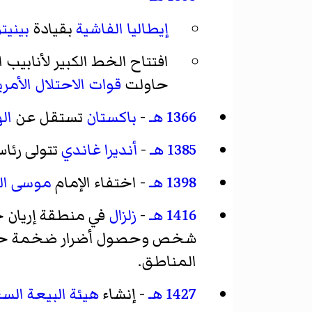
إيطاليا
الفاشية
بقيادة
بينيت
افتتاح الخط الكبير لأنابيب 
حاولت
قوات الاحتلال الأمري
1366 هـ
-
باكستان
تستقل عن
ال
1385 هـ
-
أنديرا غاندي
تتولى رئاس
1398 هـ
- اختفاء الإمام
موسى ال
1416 هـ
-
زلزال
في منطقة
إريان ج
شخص وحصول أضرار ضخمة ح
المناطق.
1427 هـ
- إنشاء
هيئة البيعة الس