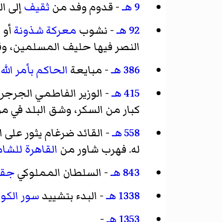
9 هـ
- قدوم وفد من
ثقيف
إلى ا
92 هـ
- نشوب
معركة شذونة
أو
و
النصر فيها حليف المسلمين، وق
386 هـ
- مبايعة
الحاكم بأمر الله
ا
415 هـ
- الوزير الفاطمي الجرجر
كبار من السكر، وشق البلد في م
558 هـ
- القائد ضرغام يثور على 
له. فهرب شاور من
القاهرة
للشام
843 هـ
- السلطان المملوكي
جق
1338 هـ
- البدء بتشييد
سور الكوي
1353 هـ
-