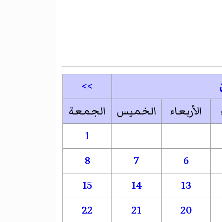
>>
الأربعاء
الخميس
الجمعة
1
8
7
6
15
14
13
22
21
20