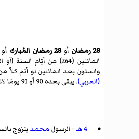
28 رمضان
أو
28 رمضان المُبارك
أو
المائتين (264) من أيَّا
والستون بعد المائتين لو أتم كلاً 
(العربي)
. يبقى بعده 90 أو 91 يومًا لانتهاء السنة.
4 هـ
- الرسول
محمد
يتزوج بالس