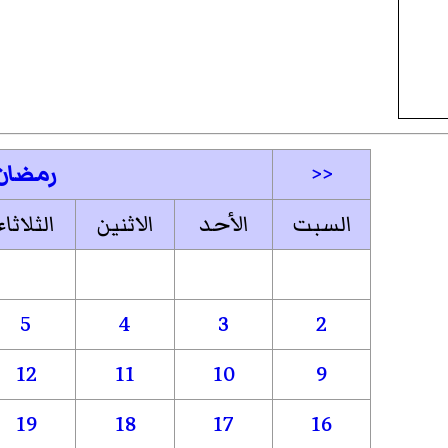
<<
رمضان
السبت
الأحد
الاثنين
الثلاثاء
5
4
3
2
12
11
10
9
19
18
17
16