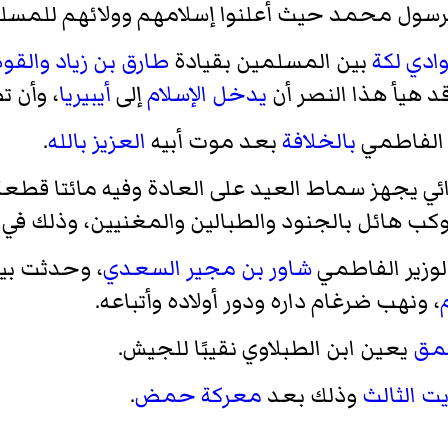
لرسول محمد حيث أعلنوا إسلامهم وولائهم للمس
ادي لكة
بين المسلمين بقيادة
طارق بن زياد
والقوط
د هيأ هذا النصر أن
يدخل الإسلام
إلى
أيبيريا
، وأن ت
لفاطمي
بالخلافة
بعد موت أبيه
العزيز بالله
.
ائي يجهز سماط العيد على العادة وفيه مائتا قطع
وكب هائل بالجنود والطبالين والمغنيين، وذلك في
الوزير الفاطمي
شاور بن مجير السعدي
، وحدثت بين
، ونهب ضرغام داره ودور أولاده وأتباعه.
مق
يعين ابن الطبلاوي نقيبًا للجيش.
ت الثالث
وذلك بعد
معركة حمض
.