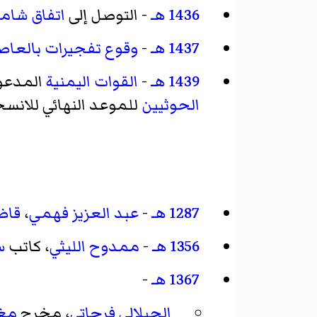
1436 هـ
- التوصل إلى
اتفاق شام
1437 هـ
-
وقوع تفجيرات بالعاصم
1439 هـ
-
القوات اليمنية
المدعو
الحوثيين
للموعد النهائي للانس
1287 هـ
-
عبد العزيز فهمي
،
قاض
1356 هـ
-
ممدوح الليثي
، كاتب
س
1367 هـ
-
الجيلالي فرحاتي
، مخرج
مغ