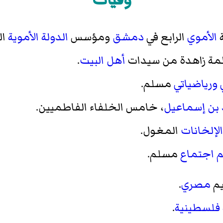
ة
الأموي
الرابع في
دمشق
ومؤسس
الدولة الأموية
الث
لمة زاهدة من سيدات
أهل البيت
.
ورياضياتي
مسلم.
د بن إسماعيل
، خامس الخلفاء الفاطميين.
الإلخانات
المغول.
م اجتماع
مسلم.
يم
مصري
.
فلسطينية
.