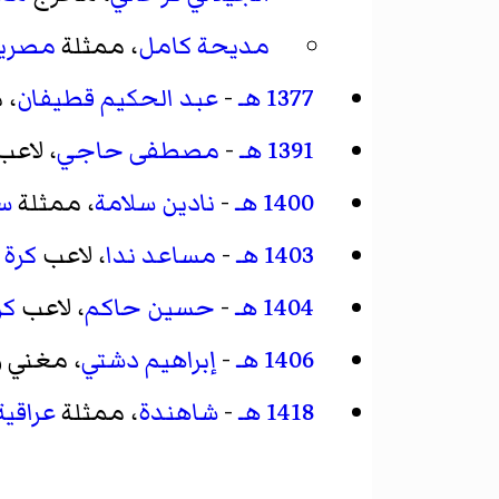
مديحة كامل
، ممثلة
مصرية
1377 هـ
-
عبد الحكيم قطيفان
، 
1391 هـ
-
مصطفى حاجي
، لاع
1400 هـ
-
نادين سلامة
، ممثلة
س
1403 هـ
-
مساعد ندا
، لاعب
كرة 
1404 هـ
-
حسين حاكم
، لاعب
كر
1406 هـ
-
إبراهيم دشتي
، مغني 
1418 هـ
-
شاهندة
، ممثلة
عراقية