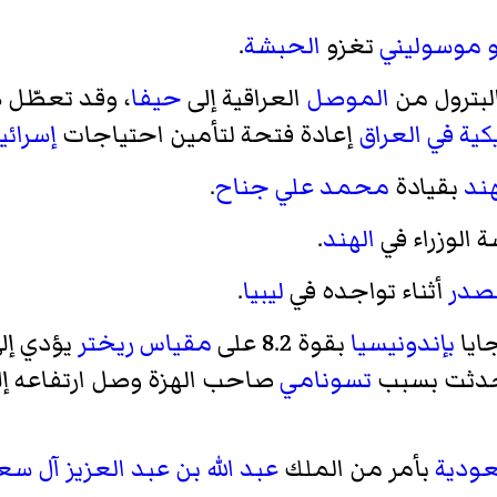
و موسوليني
تغزو
الحبشة
.
البترول من
الموصل
العراقية إلى
حيفا
، وقد تعطّل 
كية في العراق
إعادة فتحة لتأمين احتياجات
إسرائي
هند
بقيادة
محمد علي جناح
.
ة الوزراء في
الهند
.
صدر
أثناء تواجده في
ليبيا
.
ايا
بإندونيسيا
بقوة 8.2 على
مقياس ريختر
دثت بسبب
تسونامي
عودية
بأمر من الملك
عبد الله بن عبد العزيز آل س