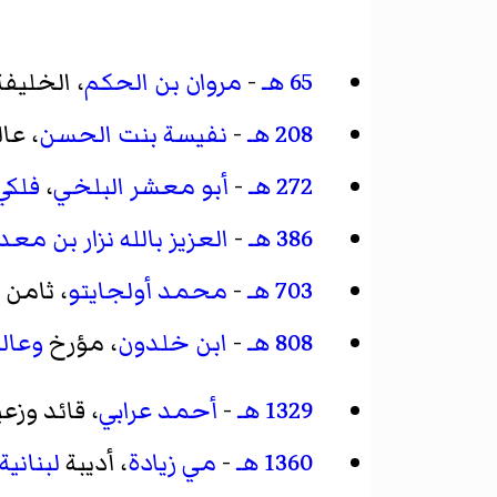
65 هـ
-
مروان بن الحكم
، الخليف
208 هـ
-
نفيسة بنت الحسن
، عا
272 هـ
-
أبو معشر البلخي
،
فلكي
386 هـ
-
العزيز بالله نزار بن مع
703 هـ
-
محمد أولجايتو
، ثامن
808 هـ
-
ابن خلدون
، مؤرخ
وعال
1329 هـ
-
أحمد عرابي
، قائد وزع
1360 هـ
-
مي زيادة
، أديبة
لبنانية