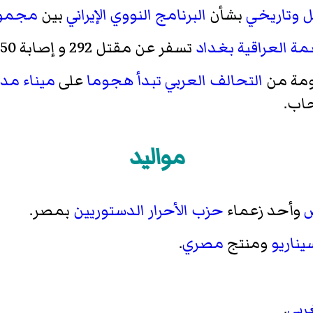
ل وتاريخي
بشأن
البرنامج النووي الإيراني
بين
مجموعة
ة العراقية بغداد
تسفر عن مقتل 292 و إصابة 250 تبناها تنظيم الدولة الإسلامية.
مة من
التحالف العربي
تبدأ هجوما
على
ميناء
مدي
حاب.
مواليد
وأحد زعماء
حزب الأحرار الدستوريين
بمصر.
يناريو
ومنتج
مصري
.
ربي
.