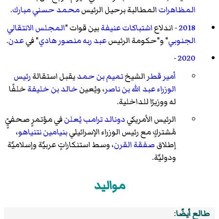
المظاهرات
المطالبة برحيل الرئيس
محمد حسني مبارك
.
2018
- اندلاع
اشتباكات عنيفة
بين قوات "
المجلس الانتقالي
الجنوبي
" و"حكومة الرئيس
عبد ربه منصور هادي
" في
عدن
.
-
2020
أمير قطر
الشيخ
تميم بن حمد
يقبل استقالة
رئيس
الوزراء
عبد الله بن ناصر
، ويُعين
خالد بن خليفة
خلفًا
له ووزيرًا للداخلية.
الرئيس الأمريكي
دونالد ترامب
يُعلن
في مؤتمرٍ صحفيٍّ
مُشتركٍ مع رئيس الوزراء الإسرائيلي
بنيامين نتنياهو
،
إطلاق
صفقة القرن
، وسط استنكاراتٍ عربيَّة وإسلاميَّة
ودوليَّة.
مواليد
طالع أيضًا
: