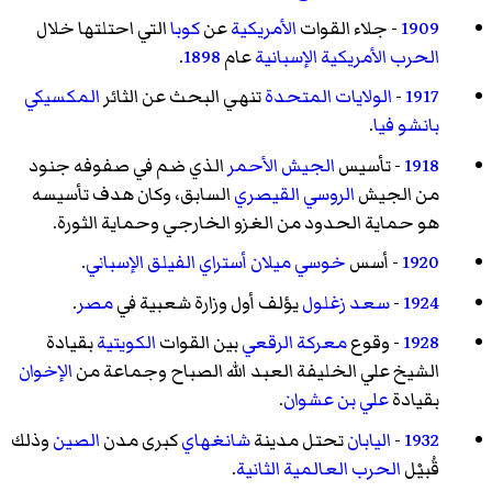
1909
- جلاء القوات
الأمريكية
عن
كوبا
التي احتلتها خلال
الحرب الأمريكية الإسبانية
عام
1898
.
1917
-
الولايات المتحدة
تنهي البحث عن الثائر
المكسيكي
بانشو فيا
.
1918
- تأسيس
الجيش الأحمر
الذي ضم في صفوفه جنود
من الجيش
الروسي القيصري
السابق، وكان هدف تأسيسه
هو حماية الحدود من الغزو الخارجي وحماية الثورة.
1920
- أسس
خوسي ميلان أستراي
الفيلق الإسباني
.
1924
-
سعد زغلول
يؤلف أول وزارة شعبية في
مصر
.
1928
- وقوع
معركة الرقعي
بين القوات
الكويتية
بقيادة
الشيخ علي الخليفة العبد الله الصباح وجماعة من
الإخوان
بقيادة
علي بن عشوان
.
1932
-
اليابان
تحتل مدينة
شانغهاي
كبرى مدن
الصين
وذلك
قُبيْل
الحرب العالمية الثانية
.