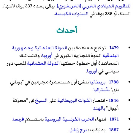
للتقويم الميلادي الغربي (الغريغوري)
. يبقى بعده 337 يومًا لانتهاء
السنة، أو 338 يومًا في
السنوات الكبيسة
.
أحداث
1479
- توقيع معاهدة بين
الدولة العثمانية
وجمهورية
البندقية
القوة التجارية الكبرى في
أوروبا
، وكانت تلك
المعاهدة أول خطوة خطتها
الدولة العثمانية
للعب دور
سياسي في
أوروبا
.
1788
-
بريطانيا
تنشئ أول مستعمرة مجرمين في "بوتاني
باي"
بأستراليا
.
1846
- انتصار
القوات البريطانية
على
السيخ
في "معركة
أليوال"
بالهند
.
1871
- انتهاء
الحرب الفرنسية البروسية
باستسلام
فرنسا
.
1887
- بداية بناء
برج إيفل
.