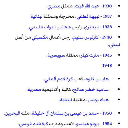
1930
-
عبد الله غيث
، ممثل
مصري
.
1937
-
نبيهة لطفي
، مخرجة وممثلة
لبنانية
.
1938
-
نبيه بري
، رئيس
مجلس النواب اللبناني
.
1940
-
كارلوس سليم
، رجل أعمال
مكسيكي
من أصل
لبناني
.
1945
-
مارت كيلر
، ممثلة
سويسرية
.
1948
هاينس فلوه
، لاعب
كرة قدم
ألماني
.
سامية خضر صالح
، كاتبة وأكاديمية
مصرية
.
هيام يونس
، مغنية
لبنانية
.
1950
-
حمد بن عيسى بن سلمان آل خليفة
، ملك
البحرين
.
1954
-
برونو ميتسو
، لاعب ومدرب
كرة قدم
فرنسي
.