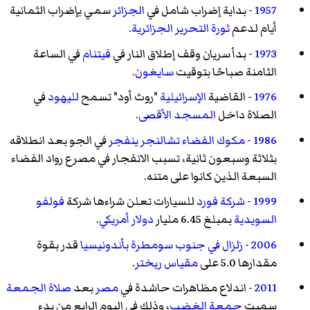
1957
- بداية إضراب شامل في
الجزائر
سمي بإضراب الثمانية
أيام لدعم
ثورة التحرير الجزائرية
.
1973
- بدأ سريان وقف إطلاق النار في
فيتنام
في الساعة
الثامنة صباحًا بتوقيت
سايغون
.
1976
- القاضية
الإسرائيلية
"روث أود" تسمح
لليهود
في
الصلاة داخل
المسجد الأقصى
.
1986
-
مكوك الفضاء
تشالنجر
ينفجر
في الجو بعد انطلاقه
بثلاثة وسبعون ثانية، تسبب الانفجار في مصرع رواد الفضاء
السبعة الذين كانوا على متنه.
1999
-
شركة فورد
للسيارات تعلن شراءها شركة
فولفو
السويدية
بمبلغ 6.45 مليار
دولار أمريكي
.
2006
-
زلزال في جنوب سومطرة بأندونيسيا
قدر بقوة
مقدارها 5.0 على
مقياس ريختر
.
2011
- اندلاع مظاهرات حاشدة في
مصر
بعد
صلاة الجمعة
سميت
جمعة الغضب
، وذلك في اليوم الرابع من بدء