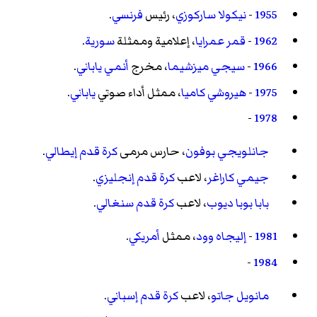
1955
-
نيكولا ساركوزي
، رئيس
فرنسي
.
1962
-
قمر عمرايا
، إعلامية وممثلة
سورية
.
1966
-
سيجي ميزشيما
، مخرج
أنمي
ياباني
.
1975
-
هيروشي كاميا
، ممثل أداء صوتي
ياباني
.
-
1978
جانلويجي بوفون
، حارس مرمى
كرة قدم
إيطالي
.
جيمي كاراغر
، لاعب
كرة قدم
إنجليزي
.
بابا بوبا ديوب
، لاعب
كرة قدم
سنغالي
.
1981
-
إليجاه وود
، ممثل
أمريكي
.
-
1984
مانويل جاتو
، لاعب
كرة قدم
إسباني
.