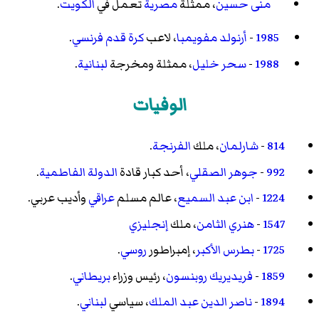
منى حسين
، ممثلة
مصرية
تعمل في
الكويت
.
1985
-
أرنولد مفويمبا
، لاعب
كرة قدم
فرنسي
.
1988
-
سحر خليل
، ممثلة ومخرجة
لبنانية
.
الوفيات
814
-
شارلمان
، ملك
الفرنجة
.
992
-
جوهر الصقلي
، أحد كبار قادة
الدولة الفاطمية
.
1224
-
ابن عبد السميع
، عالم مسلم
عراقي
وأديب عربي.
1547
-
هنري الثامن
، ملك
إنجليزي
1725
-
بطرس الأكبر
، إمبراطور
روسي
.
1859
-
فريديريك روبنسون
، رئيس وزراء
بريطاني
.
1894
-
ناصر الدين عبد الملك
، سياسي
لبناني
.