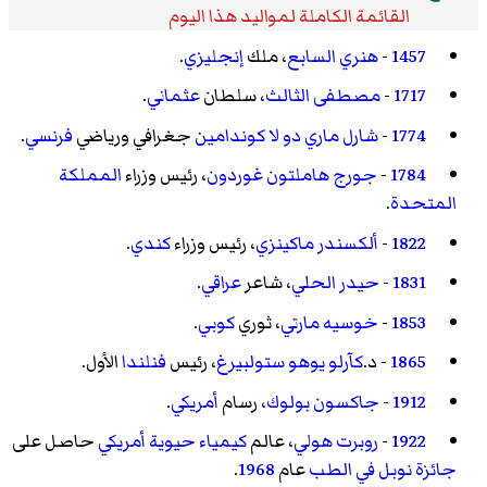
القائمة الكاملة لمواليد هذا اليوم
1457
-
هنري السابع
، ملك
إنجليزي
.
1717
-
مصطفى الثالث
، سلطان
عثماني
.
1774
-
شارل ماري دو لا كوندامين
جغرافي ورياضي
فرنسي
.
1784
-
جورج هاملتون غوردون
، رئيس وزراء
المملكة
المتحدة
.
1822
-
ألكسندر ماكينزي
، رئيس وزراء
كندي
.
1831
-
حيدر الحلي
، شاعر
عراقي
.
1853
-
خوسيه مارتي
، ثوري
كوبي
.
1865
- د.
كآرلو يوهو ستولبيرغ
، رئيس
فنلندا
الأول.
1912
-
جاكسون بولوك
، رسام
أمريكي
.
1922
-
روبرت هولي
، عالم
كيمياء حيوية
أمريكي
حاصل على
جائزة نوبل في الطب
عام
1968
.