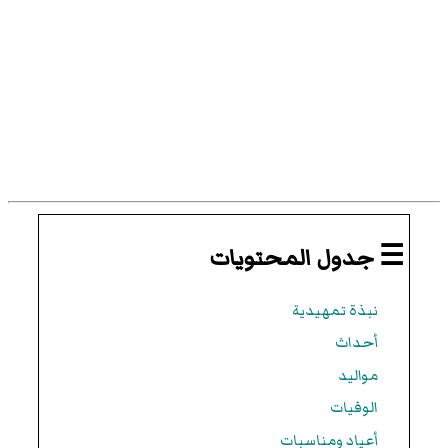
☰ جدول المحتويات
نبذة تمهيدية
أحداث
مواليد
الوفيات
أعياد ومناسبات