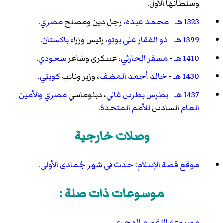
وسلطانها الأول.
1323 هـ
-
محمد عبده
، رجل دين ومصلح
مصري
.
1399 هـ
-
ذو الفقار علي بوتو
، رئيس وزراء
باكستان
.
1410 هـ
-
مسفر الحارثي
، عسكري وشاعر
سعودي
.
1430 هـ
-
خالد أحمد المضف
، وزير ونائب
كويتي
.
1437 هـ
-
بطرس بطرس غالي
، دبلوماسي
مصري
والأمين
العام
السادس
للأمم المتحدة
.
وصلات خارجية
موقع قصة الإسلام: حدث في شهر جُمادى الأولى.
موسوعات ذات صلة :
موسوعة التقويم الهجري