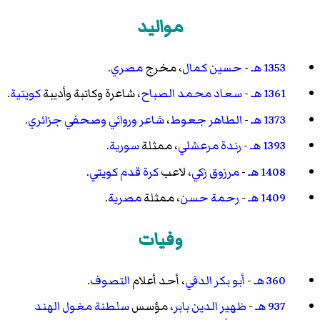
مواليد
1353 هـ
-
حسين كمال
، مخرج
مصري
.
1361 هـ
-
سعاد محمد الصباح
، شاعرة وكاتبة وأديبة
كويتية
.
1373 هـ
-
الطاهر جعوط
،
شاعر
وروائي
وصحفي
جزائري
.
1393 هـ
-
رندة مرعشلي
، ممثلة
سورية
.
1408 هـ
-
مرزوق زكي
، لاعب
كرة قدم
كويتي
.
1409 هـ
-
رحمة حسن
، ممثلة
مصرية
.
وفيات
360 هـ
-
أبو بكر الدقي
، أحد أعلام
التصوف
.
937 هـ
-
ظهير الدين بابر
، مؤسس
سلطنة مغول الهند