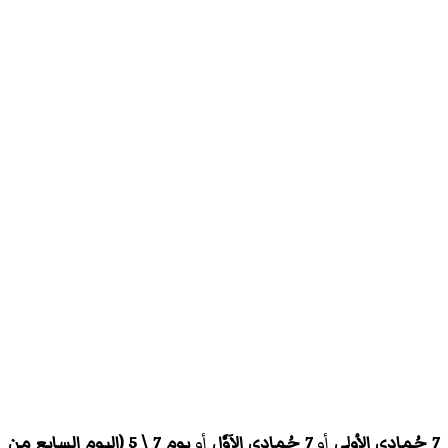
7 جُمادى الأولى
أو
7 جُمادی‌ الاَوَّل
أو
يوم 7 \ 5 (اليوم السابع من