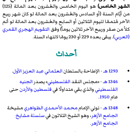
الشهر الخامس)
هو اليوم الخامس والعُشرون بعد المائة (125)
من أيَّام السنة (أو السادس والعُشرون بعد المائة لو كان شهر ربيع
الآخر مُتممًا لليوم الثلاثين أو السابع والعُشرون بعد المائة لو أتم
كلاً من صفر وربيع الآخر ثلاثين يوماً) وفق
التقويم الهجري القمري
(العربي)
. يبقى بعده 229 أو 230 يومًا لانتهاء السنة.
أحداث
1293 هـ
- الإطاحة بالسلطان
العثماني
عبد العزيز الأول
.
1346 هـ
- «مجلس النقد
الفلسطيني
» يصدر
الجنيه
الفلسطيني
والذي بقي متداولًا في
فلسطين
والأردن
حتى
عام
1950
.
1348 هـ
- تولي الإمام
محمد الأحمدي الظواهري
مشيخة
الجامع الأزهر
، وهو الشيخ الثلاثون في
سلسلة مشايخ
الجامع الأزهر
.