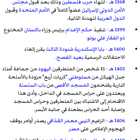
1368 هـ
- انتهاء
حرب فلسطين
وذلك بعد قبول
مجلس
الأمن الدولي
لإسرائيل
عضواً كاملاً في
الأمم المتحدة
وقَبول
الدول العربية
للهدنة الثانية.
1399 هـ
- تنفيذ
حكم الإعدام
برئيس وزراء
باكستان
المخلوع
ذو الفقار علي بوتو
.
1400 هـ
-
بابا الإسكندرية
شنودة الثالث
يقرر إلغاء
الاحتفالات الرسمية
بعيد الفصح
.
1402 هـ
- 15 شخص من المتطرفين
اليهود
من جماعة أمناء
جبل الهيكل من
مستوطني
"كريات أربع" مزودة بالأسلحة
النارية يقتحمون
المسجد الأقصى
من
باب السلسلة
ويعتدون على حراس المسجد في الداخل، وأدى هذا
الاقتحام إلى الاشتباك بين المتطرفين وحراس المسجد
وإصابة أحد الحراس بطعنة في جانبه الأيسر.
1406 هـ
- الزعيم
الليبي
معمر القذافي
يصدر أوامر بوقف
الهجوم الإعلامي على
مصر
.