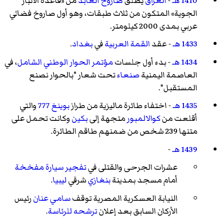
1410 هـ
-
العراق
يطلق
صاروخ العابد
من «قاعدة الأنبار
الجوية» المتكون من ثلاث طبقات، وهو أول صاروخ فضائي
عربي بمدى 2000 كيلومتر.
1433 هـ
- عقد
القمة العربية
في
بغداد
.
1434 هـ
- بدء أول جلسات
مؤتمر الحوار الوطني الشامل
، في
العاصمة اليمنية
صنعاء
تحت شعار "بالحوار نصنع
المستقبل".
1435 هـ
- اختفاء طائرة ماليزية من طراز
بوينغ 777
والتي
أقلعت من
كوالالمبور
متجهة إلى
بكين
وكانت تحمل على
متنها 239 شخص من ضمنهم طاقم الطائرة.
1439 هـ
-
عشرات الجرحى والقتلى في
تفجير سيارة مفخخة
أمام مسجد بمدينة
بنغازي
شرقي
ليبيا
.
النيابة العسكرية المصرية توقف
سامي عنان
رئيس
الأركان السابق بعد إعلان
ترشحه للرئاسة
.