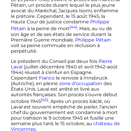
Pétain, un procès durant lequel le plus jeune
avocat du Maréchal, Jacques Isorni, enflamme
le prétoire. Cependant, le
15 août 1945
, la
Haute Cour de justice condamne
Philippe
[44]
Pétain
à la peine de mort
. Mais, au vu de
son âge et de ses états de service durant la
Première Guerre mondiale,
Philippe Pétain
voit sa peine commuée en réclusion à
perpétuité.
Le président du Conseil par deux fois
Pierre
Laval
(juillet-décembre 1940 et avril 1942-août
1944) réussit à s’enfuir en Espagne.
Cependant
Franco
le renvoie à Innsbruck
(Autriche), en pleine
zone d’occupation
des
États-Unis. Laval est arrêté et livré aux
autorités françaises. Son procès s’ouvre début
[45]
octobre 1945
.
Après un procès bâclé, où
Laval est souvent empêché de parler
, l’ancien
chef du gouvernement est condamné à mort
pour trahison le 9 octobre 1945 et fusillé une
semaine plus tard, le 15 octobre, au
château de
Vincennes
.