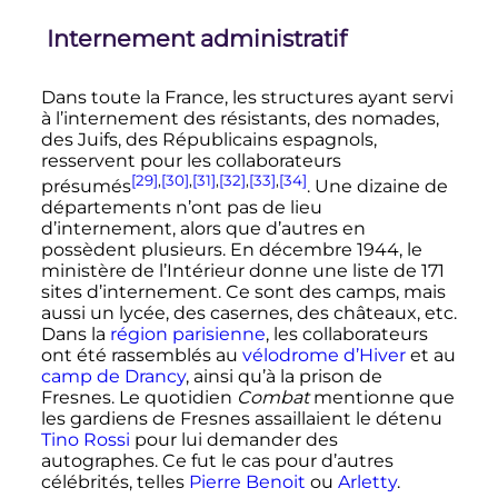
Internement administratif
Dans toute la France, les structures ayant servi
à l’internement des résistants, des nomades,
des Juifs, des Républicains espagnols,
resservent pour les collaborateurs
[29]
,
[30]
,
[31]
,
[32]
,
[33]
,
[34]
présumés
. Une dizaine de
départements n’ont pas de lieu
d’internement, alors que d’autres en
possèdent plusieurs. En décembre 1944, le
ministère de l’Intérieur donne une liste de
171
sites
d’internement. Ce sont des camps, mais
aussi un lycée, des casernes, des châteaux, etc.
Dans la
région parisienne
, les collaborateurs
ont été rassemblés au
vélodrome d’Hiver
et au
camp de Drancy
, ainsi qu’à la prison de
Fresnes. Le quotidien
Combat
mentionne que
les gardiens de Fresnes assaillaient le détenu
Tino Rossi
pour lui demander des
autographes. Ce fut le cas pour d’autres
célébrités, telles
Pierre Benoit
ou
Arletty
.