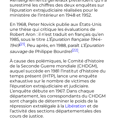
Renseignements généraux prétendent qu'il a
surestimé les chiffres des deux enquêtes sur
l’épuration extrajudiciaire réalisées pour le
ministère de l’Intérieur en 1948 et 1952.
En 1968, Peter Novick publie aux États-Unis
une thèse qui critique les évaluations de
Robert Aron
: il n’est traduit en français qu’en
1985, sous le titre
L’Épuration française 1944-
[21]
1949
. Peu après, en 1988, paraît
L’Épuration
[22]
sauvage
de Philippe Bourdrel
.
À cause des polémiques, le Comité d’histoire
de la Seconde Guerre mondiale (CHDGM),
auquel succède en 1981 l’Institut d’histoire du
temps présent (IHTP), lance une enquête
exhaustive sur le nombre de victimes de
l’épuration extrajudiciaire et judiciaire.
L’enquête débute en 1967. Dans chaque
département, les correspondants du CHDGM
sont chargés de déterminer le poids de la
répression extralégale à la
Libération
et de
l’activité des sections départementales des
cours de justice.