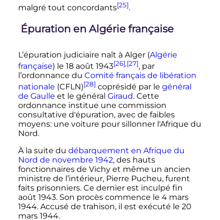
[25]
malgré tout concordants
.
Épuration en Algérie française
L’épuration judiciaire naît à Alger (
Algérie
[26]
,
[27]
française
) le 18 août 1943
, par
l’ordonnance du
Comité français de libération
[28]
nationale
(CFLN)
coprésidé par le
général
de Gaulle
et le général
Giraud
. Cette
ordonnance institue une commission
consultative d'épuration, avec de faibles
moyens: une voiture pour sillonner l'Afrique du
Nord.
À la suite du
débarquement en Afrique du
Nord de novembre 1942
, des hauts
fonctionnaires de Vichy et même un ancien
ministre de l’intérieur, Pierre Pucheu, furent
faits prisonniers. Ce dernier est inculpé fin
août 1943
. Son procès commence le
4 mars
1944
. Accusé de trahison, il est exécuté le
20
mars 1944
.