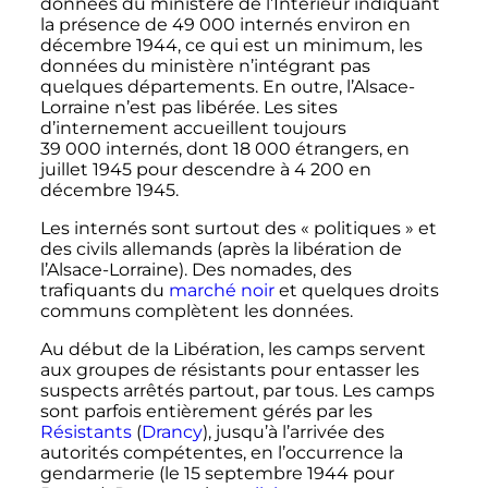
données du ministère de l’Intérieur indiquant
la présence de
49 000 internés
environ en
décembre 1944
, ce qui est un minimum, les
données du ministère n’intégrant pas
quelques départements. En outre, l’Alsace-
Lorraine n’est pas libérée. Les sites
d’internement accueillent toujours
39 000 internés
, dont
18 000
étrangers, en
juillet 1945
pour descendre à
4 200
en
décembre 1945
.
Les internés sont surtout des «
politiques
» et
des civils allemands (après la libération de
l’Alsace-Lorraine). Des nomades, des
trafiquants du
marché noir
et quelques droits
communs complètent les données.
Au début de la Libération, les camps servent
aux groupes de résistants pour entasser les
suspects arrêtés partout, par tous. Les camps
sont parfois entièrement gérés par les
Résistants
(
Drancy
), jusqu’à l’arrivée des
autorités compétentes, en l’occurrence la
gendarmerie (le
15 septembre 1944
pour