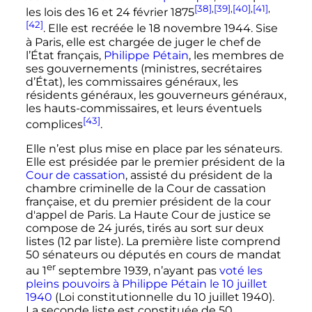
[38]
,
[39]
,
[40]
,
[41]
,
les lois des 16 et 24 février 1875
[42]
. Elle est recréée le 18 novembre 1944. Sise
à Paris, elle est chargée de juger le chef de
l’État français,
Philippe Pétain
, les membres de
ses gouvernements (ministres, secrétaires
d’État), les commissaires généraux, les
résidents généraux, les gouverneurs généraux,
les hauts-commissaires, et leurs éventuels
[43]
complices
.
Elle n’est plus mise en place par les sénateurs.
Elle est présidée par le premier président de la
Cour de cassation
, assisté du président de la
chambre criminelle de la Cour de cassation
française, et du premier président de la cour
d'appel de Paris. La Haute Cour de justice se
compose de 24 jurés, tirés au sort sur deux
listes (12 par liste). La première liste comprend
50 sénateurs ou députés en cours de mandat
er
au
1
septembre 1939, n’ayant pas
voté les
pleins pouvoirs à Philippe Pétain le
10 juillet
1940
(Loi constitutionnelle du 10 juillet 1940).
La seconde liste est constituée de 50