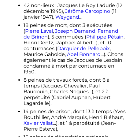
42 non-lieux
: Jacques Le Roy Ladurie (12
décembre 1945),
Jérôme Carcopino
(11
janvier 1947),
Weygand
…
18 peines de mort, dont 3 exécutées
(
Pierre Laval
,
Joseph Darnand
,
Fernand
de Brinon
), 5 commuées (
Philippe Pétain
,
Henri Dentz, Raphaël Alibert…), et 10
contumaces (
Darquier de Pellepoix
,
Maurice Gabolde,
Abel Bonnard
…). Citons
également le cas de Jacques de Lesdain
condamné à mort par contumace en
1950.
8 peines de travaux forcés, dont 6 à
temps (Jacques Chevalier, Paul
Baudouin, Charles Nogues…), et 2 à
perpétuité (Gabriel Auphan, Hubert
Lagardelle),
14 peines de prison, dont 13 à temps (Yves
Bouthillier, André Marquis, Henri Bléhaut,
Xavier Vallat
…), et 1 à perpétuité (Jean-
Pierre Esteva),