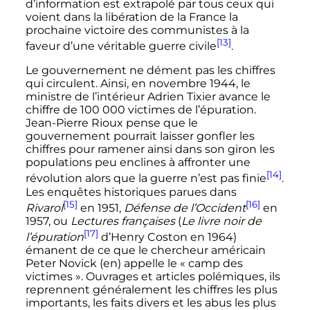
d’information est extrapolé par tous ceux qui
voient dans la libération de la France la
prochaine victoire des communistes à la
[13]
faveur d’une véritable guerre civile
.
Le gouvernement ne dément pas les chiffres
qui circulent. Ainsi, en novembre 1944, le
ministre de l’intérieur Adrien Tixier avance le
chiffre de
100 000 victimes
de l’épuration.
Jean-Pierre Rioux pense que le
gouvernement pourrait laisser gonfler les
chiffres pour ramener ainsi dans son giron les
populations peu enclines à affronter une
[14]
révolution alors que la guerre n’est pas finie
.
Les enquêtes historiques parues dans
[15]
[16]
Rivarol
en 1951,
Défense de l’Occident
en
1957, ou
Lectures françaises
(
Le livre noir de
[17]
l’épuration
d’Henry Coston en 1964)
émanent de ce que le chercheur américain
Peter Novick
(en)
appelle le «
camp des
victimes
». Ouvrages et articles polémiques, ils
reprennent généralement les chiffres les plus
importants, les faits divers et les abus les plus