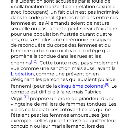
à la Libération sont accusées par la foule de
«
collaboration horizontale
» (relation sexuelle
avec l'occupant), un fait qui n'est pas incriminé
dans le code pénal. Que les relations entre ces
femmes et les Allemands soient de nature
sexuelle ou pas, la tonte peut servir d’exutoire
pour une population frustrée durant quatre
ans, mais est plus une cérémonie misogyne
de reconquête du corps des femmes et du
territoire (urbain ou rural) via le cortège qui
promène la tondue dans les rues et les
[10]
chemins
. Cette tonte n'est pas simplement
vue comme une sanction mais aussi, avant la
Libération
, comme une prévention en
désignant les personnes qui auraient pu aider
[9]
l'ennemi (peur de la
cinquième colonne
)
. Le
compte est difficile à faire, mais Fabrice
[11]
Virgili
propose un ordre de grandeur d'une
vingtaine de milliers de femmes tondues. Les
vraies collaboratrices côtoyent celles qui ne
l’étaient pas
: les femmes amoureuses (par
exemple
: celles qui ont refusé de quitter leur
concubin ou leur mari allemand, lors des