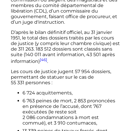
membres du comité départemental de
libération (CDL), d’un commissaire du
gouvernement, faisant office de procureur, et
d’un juge d'instruction.
D’après le bilan définitif officiel, au 31 janvier
1951, le total des dossiers traités par les cours
de justice (y compris leur chambre civique) est
de
311 263
.
183 512 dossiers
sont classés sans
suite (
140 011
avant information,
43 501
après
[46]
information)
.
Les cours de justice jugent
57 954 dossiers
,
permettant de statuer sur le cas de
55 331 personnes
:
6 724
acquittements,
6 763
peines de mort,
2 853
prononcées
en présence de l’accusé, dont 767
exécutées (le reste soit
2 086 condamnations
à mort est
commué), et
3 910
contumaces,
13 339
peines de travaux forcés, dont