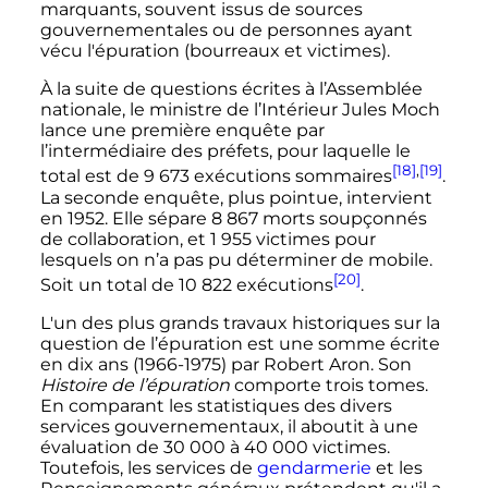
marquants, souvent issus de sources
gouvernementales ou de personnes ayant
vécu l'épuration (bourreaux et victimes).
À la suite de questions écrites à l’Assemblée
nationale, le ministre de l’Intérieur Jules Moch
lance une première enquête par
l’intermédiaire des préfets, pour laquelle le
[18]
,
[19]
total est de
9 673
exécutions sommaires
.
La seconde enquête, plus pointue, intervient
en 1952. Elle sépare
8 867 morts
soupçonnés
de collaboration, et
1 955 victimes
pour
lesquels on n’a pas pu déterminer de mobile.
[20]
Soit un total de
10 822 exécutions
.
L'un des plus grands travaux historiques sur la
question de l’épuration est une somme écrite
en dix ans (1966-1975) par Robert Aron. Son
Histoire de l’épuration
comporte trois tomes.
En comparant les statistiques des divers
services gouvernementaux, il aboutit à une
évaluation de
30 000 à 40 000 victimes
.
Toutefois, les services de
gendarmerie
et les