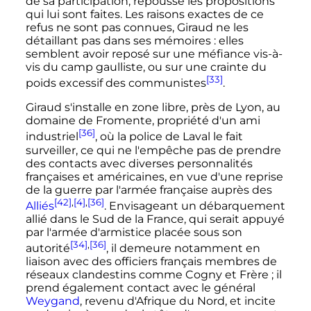
de sa participation, repousse les propositions
qui lui sont faites. Les raisons exactes de ce
refus ne sont pas connues, Giraud ne les
détaillant pas dans ses mémoires
: elles
semblent avoir reposé sur une méfiance vis-à-
vis du camp gaulliste, ou sur une crainte du
[33]
poids excessif des communistes
.
Giraud s'installe en zone libre, près de Lyon, au
domaine de Fromente, propriété d'un ami
[36]
industriel
, où la police de Laval le fait
surveiller, ce qui ne l'empêche pas de prendre
des contacts avec diverses personnalités
françaises et américaines, en vue d'une reprise
de la guerre par l'armée française auprès des
[42]
,
[4]
,
[36]
Alliés
. Envisageant un débarquement
allié dans le Sud de la France, qui serait appuyé
par l'armée d'armistice placée sous son
[34]
,
[36]
autorité
, il demeure notamment en
liaison avec des officiers français membres de
réseaux clandestins comme Cogny et Frère
; il
prend également contact avec le général
Weygand
, revenu d'Afrique du Nord, et incite