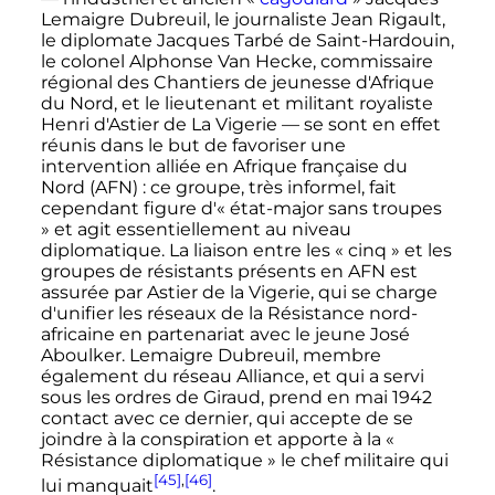
Lemaigre Dubreuil
, le journaliste Jean Rigault,
le diplomate
Jacques Tarbé de Saint-Hardouin
,
le colonel
Alphonse Van Hecke
, commissaire
régional des
Chantiers de jeunesse
d'Afrique
du Nord, et le lieutenant et militant royaliste
Henri d'Astier de La Vigerie
—
se sont en effet
réunis dans le but de favoriser une
intervention alliée en Afrique française du
Nord (AFN)
: ce groupe, très informel, fait
cependant figure d'
« état-major sans troupes
»
et agit essentiellement au niveau
diplomatique. La liaison entre les
« cinq »
et les
groupes de résistants présents en AFN est
assurée par Astier de la Vigerie, qui se charge
d'unifier les réseaux de la Résistance nord-
africaine en partenariat avec le jeune José
Aboulker. Lemaigre Dubreuil, membre
également du réseau Alliance, et qui a servi
sous les ordres de Giraud, prend en mai 1942
contact avec ce dernier, qui accepte de se
joindre à la conspiration et apporte à la
«
Résistance diplomatique »
le chef militaire qui
[45]
,
[46]
lui manquait
.