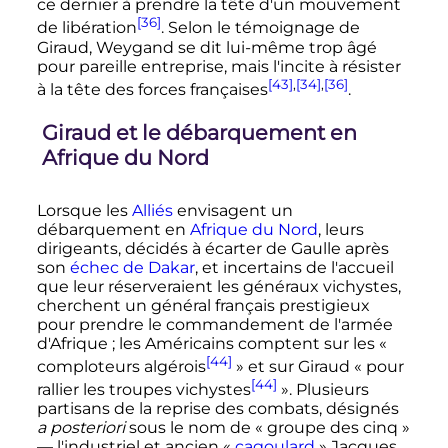
ce dernier à prendre la tête d'un mouvement
[36]
de libération
. Selon le témoignage de
Giraud, Weygand se dit lui-même trop âgé
pour pareille entreprise, mais l'incite à résister
[43]
,
[34]
,
[36]
à la tête des forces françaises
.
Giraud et le débarquement en
Afrique du Nord
Lorsque les
Alliés
envisagent un
débarquement en
Afrique du Nord
, leurs
dirigeants, décidés à écarter de Gaulle après
son
échec de Dakar
, et incertains de l'accueil
que leur réserveraient les généraux vichystes,
cherchent un général français prestigieux
pour prendre le commandement de l'armée
d'Afrique
; les Américains comptent sur les
«
[44]
comploteurs algérois
»
et sur Giraud
« pour
[44]
rallier les troupes vichystes
»
. Plusieurs
partisans de la reprise des combats, désignés
a posteriori
sous le nom de
« groupe des cinq »
—
l'industriel et ancien
«
cagoulard
»
Jacques