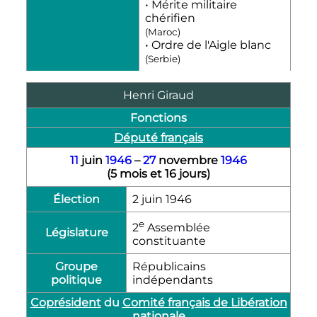
• Mérite militaire
chérifien
(Maroc)
• Ordre de l'Aigle blanc
(Serbie)
Henri Giraud
Fonctions
Député français
11
juin
1946
–
27
novembre
1946
(
5 mois et 16 jours
)
Élection
2 juin 1946
e
2
Assemblée
Législature
constituante
Groupe
Républicains
politique
indépendants
Coprésident
du
Comité français de Libération
nationale