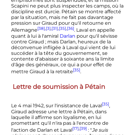
emprisonnés sont suspendues, et la mission
Scapini ne peut plus inspecter les camps, où la
discipline est durcie. Pétain se montre affecté
par la situation, mais ne fait pas davantage
pression sur Giraud pour qu'il retourne en
[38]
,
[3]
,
[31]
,
[35]
,
[36]
Allemagne
. Laval en appelle
quant à lui à l'amiral
Darlan
pour qu'il sévisse
contre Giraud
; mais Darlan, heureux de la
déconvenue infligée à Laval qui vient de lui
succéder à la tête du gouvernement, se
contente d'abaisser à soixante ans la limite
d'âge des généraux, ce qui a pour effet de
[35]
mettre Giraud à la retraite
.
Lettre de soumission à Pétain
[35]
Le
4 mai 1942
, sur l'insistance de Laval
,
Giraud adresse une lettre à Pétain, dans
laquelle il affirme son loyalisme, en lui
promettant qu'il n'ira pas à l'encontre de
[17]
,
[39]
l'action de Darlan et Laval
: "
Je suis