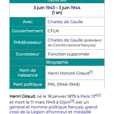
3
juin
1943
–
3
juin
1944
(
1 an
)
Avec
Charles de Gaulle
Gouvernement
CFLN
Charles de Gaulle
(président
Prédécesseur
du Comité national français)
Successeur
Fonction supprimée
Biographie
Nom de
[1]
Henri Honoré Giraud
naissance
Parti politique
PRL (1946-1949)
e
[2]
Henri Giraud
, né le
18 janvier 1879
à
Paris
13
[3]
et mort le
11 mars 1949
à
Dijon
, est un
général
et
homme politique
français
,
grand-
croix de la Légion d'honneur
et
médaillé