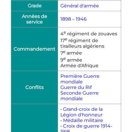
Grade
Général d'armée
Années de
1898
–
1946
service
e
4
régiment de zouaves
e
17
régiment de
tirailleurs algériens
Commandement
e
7
armée
e
9
armée
Armée d'Afrique
Première Guerre
mondiale
Conflits
Guerre du Rif
Seconde Guerre
mondiale
•
Grand-croix de la
Légion d'honneur
•
Médaille militaire
•
Croix de guerre 1914-
1918