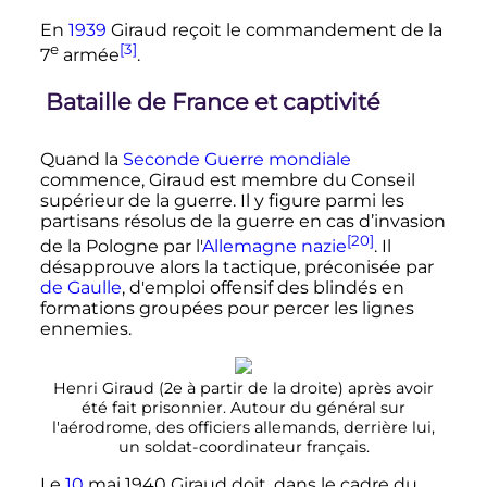
En
1939
Giraud reçoit le commandement de la
e
[3]
7
armée
.
Bataille de France et captivité
Quand la
Seconde Guerre mondiale
commence, Giraud est membre du Conseil
supérieur de la guerre. Il y figure parmi les
partisans résolus de la guerre en cas d’invasion
[20]
de la Pologne par l'
Allemagne nazie
. Il
désapprouve alors la tactique, préconisée par
de Gaulle
, d'emploi offensif des blindés en
formations groupées pour percer les lignes
ennemies.
Henri Giraud (2e à partir de la droite) après avoir
été fait prisonnier. Autour du général sur
l'aérodrome, des officiers allemands, derrière lui,
un soldat-coordinateur français.
Le
10
mai 1940
Giraud doit, dans le cadre du