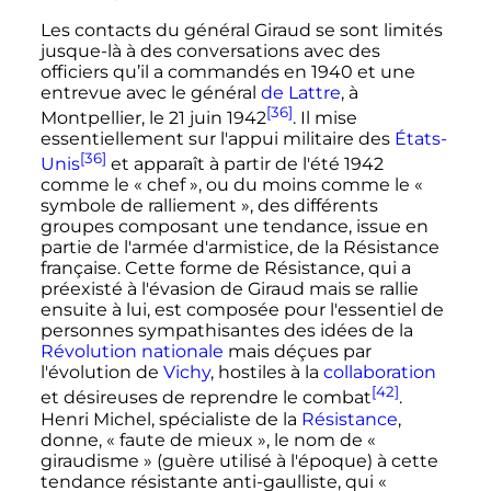
Les contacts du général Giraud se sont limités
jusque-là à des conversations avec des
officiers qu’il a commandés en 1940 et une
entrevue avec le général
de Lattre
, à
[36]
Montpellier, le
21 juin 1942
. Il mise
essentiellement sur l'appui militaire des
États-
[36]
Unis
et apparaît à partir de l'été 1942
comme le
« chef »
, ou du moins comme le
«
symbole de ralliement »
, des différents
groupes composant une tendance, issue en
partie de l'armée d'armistice, de la Résistance
française. Cette forme de Résistance, qui a
préexisté à l'évasion de Giraud mais se rallie
ensuite à lui, est composée pour l'essentiel de
personnes sympathisantes des idées de la
Révolution nationale
mais déçues par
l'évolution de
Vichy
, hostiles à la
collaboration
[42]
et désireuses de reprendre le combat
.
Henri Michel, spécialiste de la
Résistance
,
donne,
« faute de mieux »
, le nom de
«
giraudisme »
(guère utilisé à l'époque) à cette
tendance résistante anti-gaulliste, qui
«