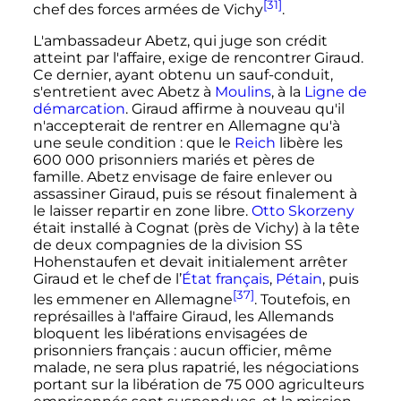
[31]
chef des forces armées de Vichy
.
L'ambassadeur Abetz, qui juge son crédit
atteint par l'affaire, exige de rencontrer Giraud.
Ce dernier, ayant obtenu un sauf-conduit,
s'entretient avec Abetz à
Moulins
, à la
Ligne de
démarcation
. Giraud affirme à nouveau qu'il
n'accepterait de rentrer en Allemagne qu'à
une seule condition
: que le
Reich
libère les
600 000 prisonniers
mariés et pères de
famille. Abetz envisage de faire enlever ou
assassiner Giraud, puis se résout finalement à
le laisser repartir en zone libre.
Otto Skorzeny
était installé à Cognat (près de Vichy) à la tête
de deux compagnies de la division SS
Hohenstaufen et devait initialement arrêter
Giraud et le chef de l’
État français
,
Pétain
, puis
[37]
les emmener en Allemagne
. Toutefois, en
représailles à l'affaire Giraud, les Allemands
bloquent les libérations envisagées de
prisonniers français
: aucun officier, même
malade, ne sera plus rapatrié, les négociations
portant sur la libération de
75 000 agriculteurs