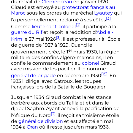
du retrait de
Clemenceau
en
janvier 1920
,
Giraud est envoyé au
protectorat français au
Maroc
sous les ordres du maréchal
Lyautey
qui
[3]
l'a personnellement réclamé à ses côtés
.
[3]
Comme
lieutenant-colonel
, il participe à la
guerre du Rif
et reçoit la reddition d'
Abd el-
[3]
Krim
le
27 mai 1926
. Il est professeur à l'École
de guerre de 1927 à 1929. Quand le
er
gouvernement crée, le
1
mars 1930
, la région
militaire des confins algéro-marocains, il en
confie le commandement au
colonel
Giraud
avec mission de les pacifier. Il le nomme
[15]
général de brigade
en
décembre 1930
. En
1933 il dirige, avec Catroux, les troupes
françaises lors de la Bataille de Bougafer.
Jusqu'en 1934 Giraud combat la résistance
berbère aux abords du Tafilalet et dans le
djebel Saghro. Ayant achevé la pacification de
[3]
l'Afrique du Nord
, il reçoit sa troisième étoile
de
général de division
et est affecté en mai
1934 à
Oran
où il reste jusqu'en
mars 1936
.