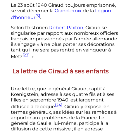
Le
23 août 1940
Giraud, toujours emprisonné,
se voit décerner la
Grand-croix
de la
Légion
[3]
d'honneur
.
Selon l’historien
Robert Paxton
, Giraud se
singularise par rapport aux nombreux officiers
français impressionnés par l'armée allemande
;
il s'engage
« à ne plus porter ses décorations
tant qu’il ne sera pas rentré en vainqueur à
[23]
Metz
. »
La lettre de Giraud à ses enfants
Une lettre, que le général Giraud, captif à
Kœnigstein, adresse à ses quatre fils et à ses
filles en
septembre 1940
, est largement
[24]
diffusée à l'époque
. Giraud y expose, en
termes généraux, ses idées sur les remèdes à
apporter aux problèmes de la France. Le
général de Gaulle, lui-même, participe à la
diffusion de cette missive
; il en adresse