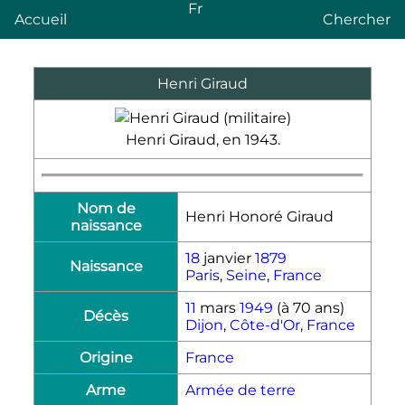
Fr
Accueil
Chercher
Henri Giraud
Henri Giraud, en 1943.
Nom de
Henri Honoré Giraud
naissance
18
janvier
1879
Naissance
Paris
,
Seine
,
France
11
mars
1949
(à 70 ans)
Décès
Dijon
,
Côte-d'Or
,
France
Origine
France
Arme
Armée de terre