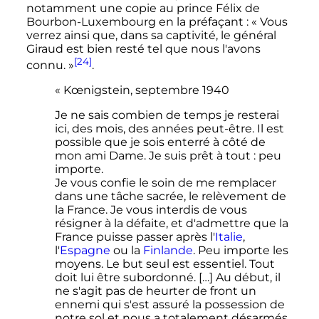
notamment une copie au prince Félix de
Bourbon-Luxembourg en la préfaçant
:
« Vous
verrez ainsi que, dans sa captivité, le général
Giraud est bien resté tel que nous l'avons
[24]
connu. »
.
« Kœnigstein, septembre 1940
Je ne sais combien de temps je resterai
ici, des mois, des années peut-être. Il est
possible que je sois enterré à côté de
mon ami Dame. Je suis prêt à tout : peu
importe.
Je vous confie le soin de me remplacer
dans une tâche sacrée, le relèvement de
la France. Je vous interdis de vous
résigner à la défaite, et d'admettre que la
France puisse passer après l'
Italie
,
l'
Espagne
ou la
Finlande
. Peu importe les
moyens. Le but seul est essentiel. Tout
doit lui être subordonné. […] Au début, il
ne s'agit pas de heurter de front un
ennemi qui s'est assuré la possession de
notre sol et nous a totalement désarmés.