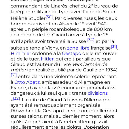
e
commandant de Linarès, chef du
2
bureau de
la région militaire de Lyon avec l'aide de Sœur
[30]
Hélène Studler
. Par diverses ruses, les deux
hommes arrivent en Alsace le
19 avril 1942
après un périple rocambolesque de
800
km
en chemin de fer. Giraud arrive à Lyon le 25
[30]
avril après avoir traversé la Suisse
et par la
[31]
suite se rend à Vichy, en
zone libre
française
.
Himmler
ordonne à la
Gestapo
de le retrouver
et de le tuer.
Hitler
, qui croit par ailleurs que
Giraud est l'auteur du livre
Vers l'armée de
métier
(en réalité publié par de Gaulle en 1934)
[31]
entre dans une violente colère, reprochant
à
Otto Abetz
, ambassadeur d'Allemagne en
France, d'avoir
« laissé courir »
un général aussi
dangereux à lui seul que
« trente
divisions
[32]
»
.
La fuite de Giraud à travers l'Allemagne
ayant été remarquablement organisée,
l'Abwehr et la Gestapo furent continuellement
sur ses talons, mais au dernier moment, alors
qu'ils s’apprêtaient à l'arrêter, il leur glissait
régulièrement entre les doigts. L'opération