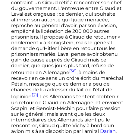
contraint un Giraud rétif à rencontrer son chef
du gouvernement. L'entrevue entre Giraud et
Laval est orageuse
: ce dernier, qui souhaite
affirmer son autorité qu'il juge menacée,
reproche au général d'avoir, par son évasion,
empêché la libération de
200 000 autres
prisonniers
. Il propose à Giraud de retourner
«
noblement »
à Königstein, mais le général
demande qu'Hitler libère en retour tous les
prisonniers mariés. Laval pense avoir obtenu
gain de cause auprès de Giraud mais ce
dernier, quelques jours plus tard, refuse de
[36]
retourner en Allemagne
, à moins de
recevoir en ce sens un ordre écrit du maréchal
Pétain, message que ce dernier a peu de
chances de lui adresser du fait de l'état de
[31]
l'opinion
. Les Allemands tentent d'obtenir
un retour de Giraud en Allemagne, et envoient
Scapini et Benoist-Méchin pour faire pression
sur le général
: mais avant que les deux
intermédiaires des Allemands aient pu le
rencontrer, Giraud quitte Vichy à bord d'un
avion mis à sa disposition par l'amiral
Darlan
,