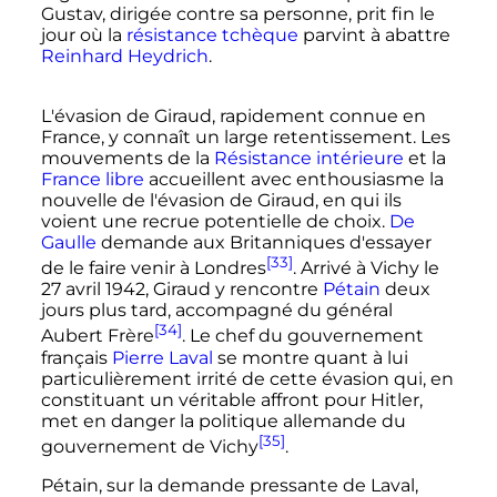
Gustav, dirigée contre sa personne, prit fin le
jour où la
résistance tchèque
parvint à abattre
Reinhard Heydrich
.
L'évasion de Giraud, rapidement connue en
France, y connaît un large retentissement. Les
mouvements de la
Résistance intérieure
et la
France libre
accueillent avec enthousiasme la
nouvelle de l'évasion de Giraud, en qui ils
voient une recrue potentielle de choix.
De
Gaulle
demande aux Britanniques d'essayer
[33]
de le faire venir à Londres
. Arrivé à Vichy le
27 avril
1942, Giraud y rencontre
Pétain
deux
jours plus tard, accompagné du général
[34]
Aubert Frère
. Le chef du gouvernement
français
Pierre Laval
se montre quant à lui
particulièrement irrité de cette évasion qui, en
constituant un véritable affront pour Hitler,
met en danger la politique allemande du
[35]
gouvernement de Vichy
.
Pétain, sur la demande pressante de Laval,