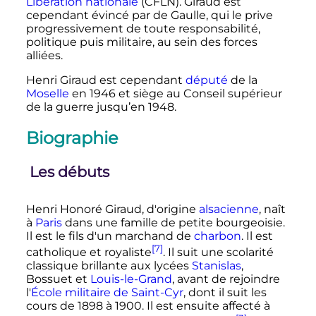
Libération nationale
(CFLN). Giraud est
cependant évincé par de Gaulle, qui le prive
progressivement de toute responsabilité,
politique puis militaire, au sein des forces
alliées.
Henri Giraud est cependant
député
de la
Moselle
en 1946 et siège au Conseil supérieur
de la guerre jusqu’en 1948.
Biographie
Les débuts
Henri Honoré Giraud, d'origine
alsacienne
, naît
à
Paris
dans une famille de petite bourgeoisie.
Il est le fils d'un marchand de
charbon
. Il est
[7]
catholique et royaliste
. Il suit une scolarité
classique brillante aux lycées
Stanislas
,
Bossuet et
Louis-le-Grand
, avant de rejoindre
l'
École militaire de Saint-Cyr
, dont il suit les
cours de 1898 à 1900. Il est ensuite affecté à