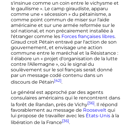
s'insinue comme un coin entre le vichysme et
le gaullisme »
. Le camp giraudiste, apparu
comme une
« sécession »
du pétainisme, a
comme point commun
de miser sur l'aide
américaine et sur une armée reformée sur le
sol national, et non précairement installée à
l'étranger comme les
Forces françaises libres
.
Giraud croit Pétain entravé par l'action de son
gouvernement, et envisage une action
commune entre le maréchal et la Résistance
:
il élabore un
« projet d'organisation de la lutte
contre l'Allemagne »
, où le signal du
soulèvement sur le sol français serait donné
par un message codé contenu dans un
[42]
discours de Pétain
.
Le général est approché par des agents
consulaires américains qui le rencontrent dans
[36]
la forêt de Randan, près de Vichy
. Il répond
favorablement au message de
Roosevelt
qui
lui propose de travailler avec les
États-Unis
à la
[36]
libération de la France
.