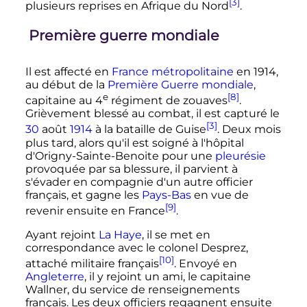
[3]
plusieurs reprises en Afrique du Nord
.
Première guerre mondiale
Il est affecté en
France métropolitaine
en 1914,
au début de la
Première Guerre mondiale
,
e
[8]
capitaine au
4
régiment
de zouaves
.
Grièvement blessé au combat, il est capturé le
[3]
30
août
1914
à la bataille de Guise
. Deux mois
plus tard, alors qu'il est soigné à l'hôpital
d'Origny-Sainte-Benoite pour une
pleurésie
provoquée par sa blessure, il parvient à
s'évader en compagnie d'un autre officier
français, et gagne les
Pays-Bas
en vue de
[9]
revenir ensuite en France
.
Ayant rejoint
La Haye
, il se met en
correspondance avec le colonel Desprez,
[10]
attaché militaire français
. Envoyé en
Angleterre
, il y rejoint un ami, le capitaine
Wallner, du service de renseignements
français. Les deux officiers regagnent ensuite