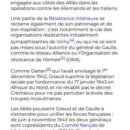
engagée aux côtés des Alliés dans les
opérations contre les
Allemands
et les
Italiens
.
Une partie de la
Résistance intérieure
se
réclame également de son patronage et de
son inspiration
: c'est notamment le cas des
organisations résistantes initialement
[4]
sympathisantes de
Vichy
, ou qui ne se sont
pas mises sous l'autorité du général de Gaulle,
comme le réseau Alliance ou l’Organisation de
[5]
résistance de l'Armée
(ORA).
[6]
er
Comme Darlan
qui l'avait envisagé le
1
décembre 1942
, Giraud suprime la législation
raciale par l'ordonnance du
17 janvier 1943
en
Afrique du Nord, et ne rétablit pas le décret
Crémieux pour ne pas pertuber la levée des
troupes musulmanes.
Les Alliés poussent Giraud et de Gaulle à
s'entendre pour unifier les forces françaises
:
de juin à
novembre 1943
les deux généraux
sont coprésidents du
Comité français de