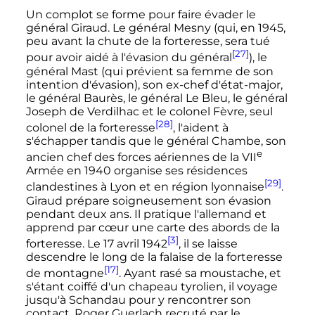
Un complot se forme pour faire évader le
général Giraud. Le général Mesny (qui, en 1945,
peu avant la chute de la forteresse, sera tué
[27]
pour avoir aidé à l'évasion du général
), le
général Mast (qui prévient sa femme de son
intention d'évasion), son ex-chef d'état-major,
le général Baurès, le général Le Bleu, le général
Joseph de Verdilhac et le colonel Fèvre, seul
[28]
colonel de la forteresse
, l'aident à
s'échapper tandis que le général Chambe, son
e
ancien chef des forces aériennes de la
VII
Armée en 1940 organise ses résidences
[29]
clandestines à Lyon et en région lyonnaise
.
Giraud prépare soigneusement son évasion
pendant deux ans. Il pratique l'allemand et
apprend par cœur une carte des abords de la
[3]
forteresse. Le
17 avril 1942
, il se laisse
descendre le long de la falaise de la forteresse
[17]
de montagne
. Ayant rasé sa moustache, et
s'étant coiffé d'un chapeau tyrolien, il voyage
jusqu'à Schandau pour y rencontrer son
contact, Roger Guerlach recruté par le