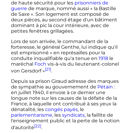
de haute sécurité pour les
prisonniers de
guerre
de marque, nommé aussi «
la Bastille
de Saxe
». Son logement est composé de
deux pièces, au second étage d'un bâtiment
dominant à pic la cour intérieure, avec de
petites fenêtres grillagées.
Lors de son arrivée, le commandant de la
forteresse, le général Genthe, lui indique qu'il
est emprisonné «
en représailles pour la
conduite inqualifiable qu'a tenue en
1918
le
maréchal
Foch
vis-à-vis du lieutenant-colonel
[21]
von Gersdorf
»
.
Depuis sa prison Giraud adresse des marques
de sympathie au gouvernement de
Pétain
:
en
juillet 1940
, il envoie à ce dernier une
longue note sur les causes de la défaite de la
France, à laquelle ont contribué à ses yeux la
dénatalité, les
congés payés
, le
parlementarisme
, les
syndicats
, la faillite de
l'enseignement public et la perte de la notion
[22]
d'autorité
.