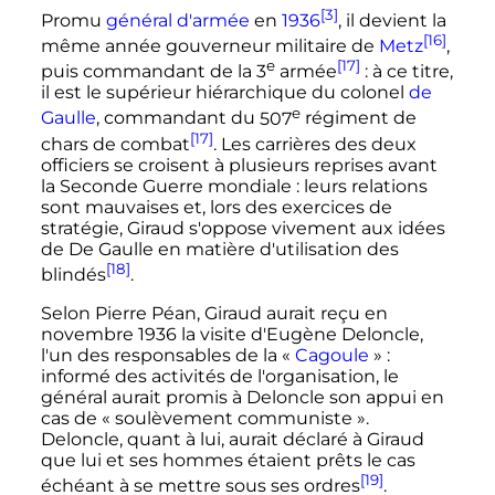
[3]
Promu
général d'armée
en
1936
, il devient la
[16]
même année gouverneur militaire de
Metz
,
e
[17]
puis commandant de la
3
armée
: à ce titre,
il est le supérieur hiérarchique du colonel
de
e
Gaulle
, commandant du
507
régiment
de
[17]
chars de combat
. Les carrières des deux
officiers se croisent à plusieurs reprises avant
la Seconde Guerre mondiale
: leurs relations
sont mauvaises et, lors des exercices de
stratégie, Giraud s'oppose vivement aux idées
de De Gaulle en matière d'utilisation des
[18]
blindés
.
Selon Pierre Péan, Giraud aurait reçu en
novembre 1936
la visite d'Eugène Deloncle,
l'un des responsables de la
«
Cagoule
»
:
informé des activités de l'organisation, le
général aurait promis à Deloncle son appui en
cas de
« soulèvement communiste »
.
Deloncle, quant à lui, aurait déclaré à Giraud
que lui et ses hommes étaient prêts le cas
[19]
échéant à se mettre sous ses ordres
.