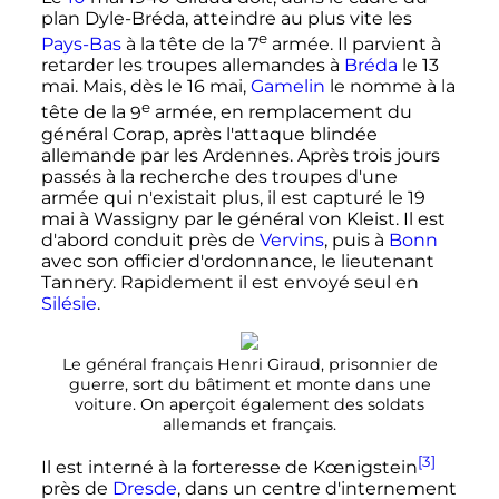
plan Dyle-Bréda, atteindre au plus vite les
e
Pays-Bas
à la tête de la
7
armée
. Il parvient à
retarder les troupes allemandes à
Bréda
le
13
mai
. Mais, dès le
16 mai
,
Gamelin
le nomme à la
e
tête de la
9
armée
, en remplacement du
général Corap, après l'attaque blindée
allemande par les Ardennes. Après trois jours
passés à la recherche des troupes d'une
armée qui n'existait plus, il est capturé le
19
mai
à Wassigny par le général von Kleist. Il est
d'abord conduit près de
Vervins
, puis à
Bonn
avec son officier d'ordonnance, le lieutenant
Tannery. Rapidement il est envoyé seul en
Silésie
.
Le général français Henri Giraud, prisonnier de
guerre, sort du bâtiment et monte dans une
voiture. On aperçoit également des soldats
allemands et français.
[3]
Il est interné à la forteresse de Kœnigstein
près de
Dresde
, dans un centre d'internement