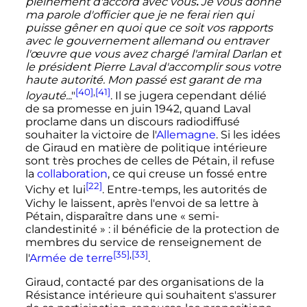
pleinement d'accord avec vous
.
Je vous donne
ma parole d'officier que je ne ferai rien qui
puisse gêner en quoi que ce soit vos rapports
avec le gouvernement allemand ou entraver
l'œuvre que vous avez chargé l'amiral Darlan et
le président Pierre Laval d'accomplir sous votre
haute autorité. Mon passé est garant de ma
[40]
,
[41]
loyauté..
."
. Il se jugera cependant délié
de sa promesse en
juin 1942
, quand Laval
proclame dans un discours radiodiffusé
souhaiter la victoire de l'
Allemagne
. Si les idées
de Giraud en matière de politique intérieure
sont très proches de celles de Pétain, il refuse
la
collaboration
, ce qui creuse un fossé entre
[22]
Vichy et lui
. Entre-temps, les autorités de
Vichy le laissent, après l'envoi de sa lettre à
Pétain, disparaître dans une
« semi-
clandestinité »
: il bénéficie de la protection de
membres du service de renseignement de
[35]
,
[33]
l'
Armée de terre
.
Giraud, contacté par des organisations de la
Résistance intérieure qui souhaitent s'assurer