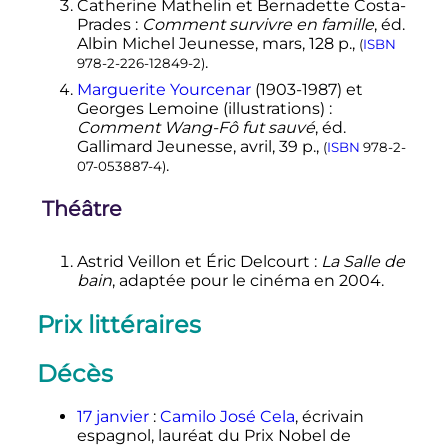
Catherine Mathelin et Bernadette Costa-
Prades
:
Comment survivre en famille
, éd.
Albin Michel Jeunesse, mars, 128 p.,
(
ISBN
.
978-2-226-12849-2
)
Marguerite Yourcenar
(1903-1987) et
Georges Lemoine (illustrations)
:
Comment Wang-Fô fut sauvé
, éd.
Gallimard Jeunesse, avril, 39 p.,
(
ISBN
978-2-
.
07-053887-4
)
Théâtre
Astrid Veillon et Éric Delcourt
:
La Salle de
bain
, adaptée pour le cinéma en 2004.
Prix littéraires
Décès
17 janvier
:
Camilo José Cela
, écrivain
espagnol, lauréat du Prix Nobel de