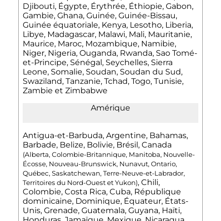
Djibouti, Égypte, Érythrée, Éthiopie, Gabon,
Gambie, Ghana, Guinée, Guinée-Bissau,
Guinée équatoriale, Kenya, Lesotho, Liberia,
Libye, Madagascar, Malawi, Mali, Mauritanie,
Maurice, Maroc, Mozambique, Namibie,
Niger, Nigeria, Ouganda, Rwanda, Sao Tomé-
et-Principe, Sénégal, Seychelles, Sierra
Leone, Somalie, Soudan, Soudan du Sud,
Swaziland, Tanzanie, Tchad, Togo, Tunisie,
Zambie et Zimbabwe
Amérique
Antigua-et-Barbuda, Argentine, Bahamas,
Barbade, Belize, Bolivie, Brésil, Canada
(Alberta, Colombie-Britannique, Manitoba, Nouvelle-
Écosse, Nouveau-Brunswick, Nunavut, Ontario,
Québec, Saskatchewan, Terre-Neuve-et-Labrador,
, Chili,
Territoires du Nord-Ouest et Yukon)
Colombie, Costa Rica, Cuba, République
dominicaine, Dominique, Équateur, États-
Unis, Grenade, Guatemala, Guyana, Haïti,
Honduras, Jamaïque, Mexique, Nicaragua,