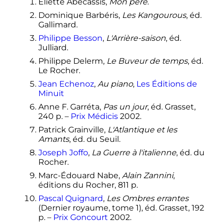
Eliette Abécassis,
Mon père
.
Dominique Barbéris,
Les Kangourous
, éd.
Gallimard.
Philippe Besson
,
L'Arrière-saison
, éd.
Julliard.
Philippe Delerm,
Le Buveur de temps
, éd.
Le Rocher.
Jean Echenoz
,
Au piano
,
Les Éditions de
Minuit
Anne F. Garréta,
Pas un jour
, éd. Grasset,
240 p. –
Prix Médicis
2002.
Patrick Grainville,
L'Atlantique et les
Amants
, éd. du Seuil.
Joseph Joffo
,
La Guerre à l'italienne
, éd. du
Rocher.
Marc-Édouard Nabe,
Alain Zannini
,
éditions du Rocher, 811 p.
Pascal Quignard
,
Les Ombres errantes
(Dernier royaume, tome 1), éd. Grasset, 192
p. –
Prix Goncourt
2002.