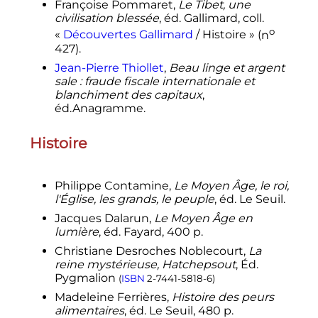
Françoise Pommaret,
Le Tibet, une
civilisation blessée
, éd. Gallimard, coll.
o
«
Découvertes Gallimard
/ Histoire
» (
n
427
).
Jean-Pierre Thiollet
,
Beau linge et argent
sale
: fraude fiscale internationale et
blanchiment des capitaux
,
éd.Anagramme.
Histoire
Philippe Contamine,
Le Moyen Âge, le roi,
l'Église, les grands, le peuple
, éd. Le Seuil.
Jacques Dalarun,
Le Moyen Âge en
lumière
, éd. Fayard, 400 p.
Christiane Desroches Noblecourt,
La
reine mystérieuse, Hatchepsout
, Éd.
Pygmalion
(
ISBN
2-7441-5818-6
)
Madeleine Ferrières,
Histoire des peurs
alimentaires
, éd. Le Seuil, 480 p.