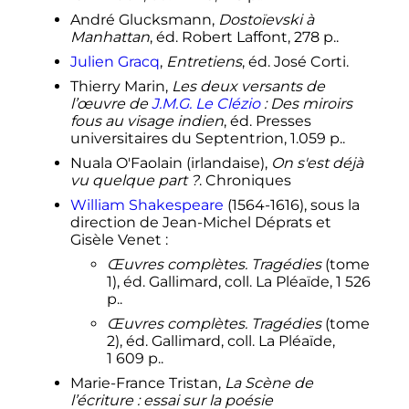
André Glucksmann,
Dostoïevski à
Manhattan
, éd. Robert Laffont, 278 p..
Julien Gracq
,
Entretiens
, éd. José Corti.
Thierry Marin,
Les deux versants de
l’œuvre de
J.M.G. Le Clézio
: Des miroirs
fous au visage indien
, éd. Presses
universitaires du Septentrion, 1.059 p..
Nuala O'Faolain (irlandaise),
On s'est déjà
vu quelque part
?
. Chroniques
William Shakespeare
(1564-1616), sous la
direction de Jean-Michel Déprats et
Gisèle Venet
:
Œuvres complètes. Tragédies
(tome
1), éd. Gallimard, coll. La Pléaïde,
1 526
p..
Œuvres complètes. Tragédies
(tome
2), éd. Gallimard, coll. La Pléaïde,
1 609
p..
Marie-France Tristan,
La Scène de
l’écriture
: essai sur la poésie