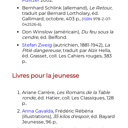
Pulitzer
2002.
Bernhard Schlink (allemand),
Le Retour
,
traduit par Bernard Lortholary, éd.
Gallimard, octobre, 403 p.,
(
ISBN
978-2-07-
.
042526-6
)
Don Winslow (américain),
Du feu sous la
cendre
, éd. Belfond.
Stefan Zweig
(autrichien, 1881-1942),
La
Pitié dangereuse
, traduit par Alzir Hella,
éd. Grasset, coll. Les Cahiers rouges, 383
p..
Livres pour la jeunesse
Ariane Carrère,
Les Romans de la Table
ronde
, éd. Hatier, coll. Les Classiques, 128
p..
Anna Gavalda
, Frédéric Rébéna
(illustrations),
35 kilos d'espoir
, éd. Bayard
Jeunesse, 96 p..