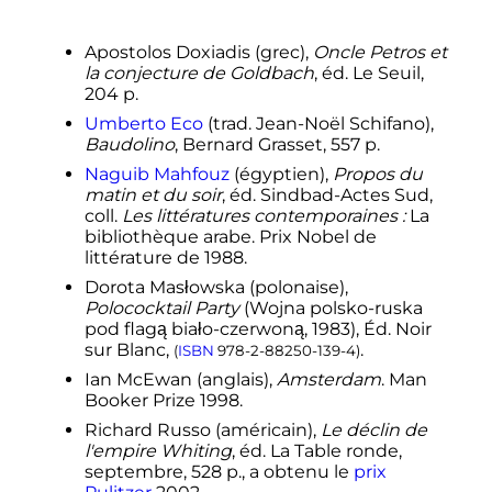
Apostolos Doxiadis (grec),
Oncle Petros et
la conjecture de Goldbach
, éd. Le Seuil,
204 p.
Umberto
Eco
(
trad.
Jean-Noël Schifano),
Baudolino
, Bernard Grasset, 557
p.
Naguib Mahfouz
(égyptien),
Propos du
matin et du soir
, éd. Sindbad-Actes Sud,
coll.
Les littératures contemporaines
:
La
bibliothèque arabe. Prix Nobel de
littérature de 1988.
Dorota Masłowska (polonaise),
Polococktail Party
(Wojna polsko-ruska
pod flagą biało-czerwoną, 1983), Éd. Noir
sur Blanc,
.
(
ISBN
978-2-88250-139-4
)
Ian McEwan (anglais),
Amsterdam
. Man
Booker Prize 1998.
Richard Russo (américain),
Le déclin de
l'empire Whiting
, éd. La Table ronde,
septembre, 528 p., a obtenu le
prix