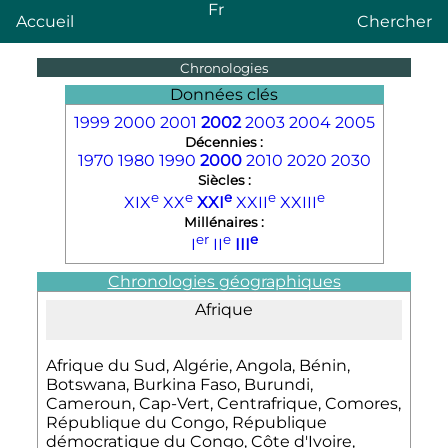
Fr
Accueil
Chercher
Chronologies
Données clés
1999
2000
2001
2002
2003
2004
2005
Décennies :
1970
1980
1990
2000
2010
2020
2030
Siècles :
e
e
e
e
e
XIX
XX
XXI
XXII
XXIII
Millénaires :
er
e
e
I
II
III
Chronologies géographiques
Afrique
Afrique du Sud, Algérie, Angola, Bénin,
Botswana, Burkina Faso, Burundi,
Cameroun, Cap-Vert, Centrafrique, Comores,
République du Congo, République
démocratique du Congo, Côte d'Ivoire,