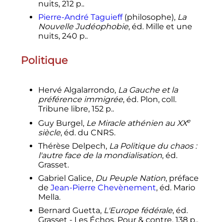
nuits, 212 p..
Pierre-André Taguieff
(philosophe),
La
Nouvelle Judéophobie
, éd. Mille et une
nuits, 240 p..
Politique
Hervé Algalarrondo,
La Gauche et la
préférence immigrée
, éd. Plon, coll.
Tribune libre, 152 p..
e
Guy Burgel,
Le Miracle athénien au
XX
siècle
, éd. du CNRS.
Thérèse Delpech,
La Politique du chaos
:
l'autre face de la mondialisation
, éd.
Grasset.
Gabriel Galice,
Du Peuple Nation
, préface
de
Jean-Pierre Chevènement
, éd. Mario
Mella.
Bernard Guetta,
L'Europe fédérale
, éd.
Grasset - Les Échos, Pour & contre, 138 p..