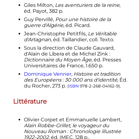
Giles Milton,
Les aventuriers de la reine
,
éd. Payot, 382 p.
Guy Pervillé,
Pour une histoire de la
guerre d'Algérie
, éd. Picard.
Jean-Christophe Petitfils,
Le Véritable
d'Artagnan
, éd. Taillandier, coll. Texto.
Sous la direction de Claude Gauvard,
d'Alain de Libera et de Michel Zink
:
Dictionnaire du Moyen Âge
, éd. Presses
Universitaires de France, 1.650 p.
Dominique Venner
,
Histoire et tradition
des Européens
: 30 000 ans d'identité
, Éd.
du Rocher, 273 p.
.
(
ISBN
978-2-268-04162-9
)
Littérature
Olivier Corpet et Emmanuelle Lambert,
Alain Robbe-Grillet, le voyageur du
Nouveau Roman
: Chronologie illustrée
1922-2002
, éd. IMEC, 128 p..