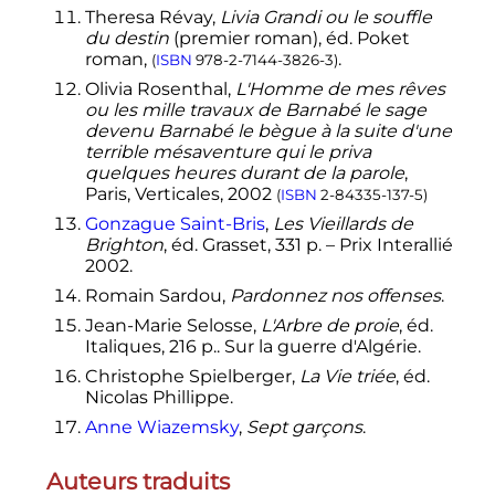
Theresa Révay,
Livia Grandi ou le souffle
du destin
(premier roman), éd. Poket
roman,
.
(
ISBN
978-2-7144-3826-3
)
Olivia Rosenthal,
L'Homme de mes rêves
ou les mille travaux de Barnabé le sage
devenu Barnabé le bègue à la suite d'une
terrible mésaventure qui le priva
quelques heures durant de la parole
,
Paris, Verticales, 2002
(
ISBN
2-84335-137-5
)
Gonzague Saint-Bris
,
Les Vieillards de
Brighton
, éd. Grasset, 331 p. – Prix Interallié
2002.
Romain Sardou,
Pardonnez nos offenses
.
Jean-Marie Selosse,
L'Arbre de proie
, éd.
Italiques, 216 p.. Sur la guerre d'Algérie.
Christophe Spielberger,
La Vie triée
, éd.
Nicolas Phillippe.
Anne Wiazemsky
,
Sept garçons
.
Auteurs traduits