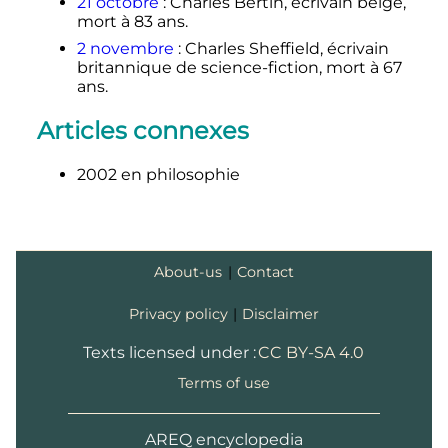
21 octobre
: Charles Bertin, écrivain belge,
mort à 83 ans.
2 novembre
: Charles Sheffield, écrivain
britannique de science-fiction, mort à 67
ans.
Articles connexes
2002 en philosophie
About-us
|
Contact
Privacy policy
|
Disclaimer
Texts licensed under :
CC BY-SA 4.0
Terms of use
AREQ encyclopedia