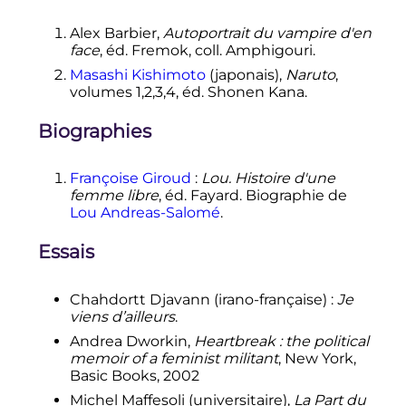
Alex Barbier,
Autoportrait du vampire d'en
face
, éd. Fremok, coll. Amphigouri.
Masashi Kishimoto
(japonais),
Naruto
,
volumes 1,2,3,4, éd. Shonen Kana.
Biographies
Françoise Giroud
:
Lou. Histoire d'une
femme libre
, éd. Fayard. Biographie de
Lou Andreas-Salomé
.
Essais
Chahdortt Djavann (irano-française)
:
Je
viens d’ailleurs
.
Andrea Dworkin,
Heartbreak
: the political
memoir of a feminist militant
, New York,
Basic Books, 2002
Michel Maffesoli (universitaire),
La Part du