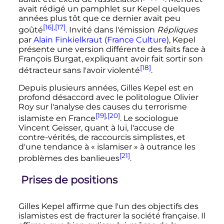
avait rédigé un pamphlet sur Kepel quelques
années plus tôt que ce dernier avait peu
[16]
,
[17]
goûté
. Invité dans l'émission
Répliques
par
Alain Finkielkraut
(
France Culture
), Kepel
présente une version différente des faits face à
François Burgat, expliquant avoir fait sortir son
[18]
détracteur sans l'avoir violenté
.
Depuis plusieurs années, Gilles Kepel est en
profond désaccord avec le politologue Olivier
Roy sur l'analyse des causes du terrorisme
[19]
,
[20]
islamiste en France
. Le sociologue
Vincent Geisser, quant à lui, l'accuse de
contre-vérités, de raccourcis simplistes, et
d'une tendance à «
islamiser
» à outrance les
[21]
problèmes des banlieues
.
Prises de positions
Gilles Kepel affirme que l'un des objectifs des
islamistes est de fracturer la société française. Il