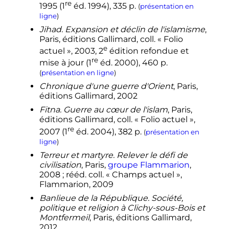
re
1995
(
1
éd.
1994), 335
p.
(
présentation en
ligne
)
Jihad. Expansion et déclin de l'islamisme
,
Paris, éditions Gallimard,
coll.
« Folio
e
actuel », 2003, 2
édition refondue et
re
mise à jour (
1
éd.
2000), 460
p.
(
présentation en ligne
)
Chronique d'une guerre d'Orient
, Paris,
éditions Gallimard, 2002
Fitna. Guerre au cœur de l'islam
, Paris,
éditions Gallimard,
coll.
« Folio actuel »,
re
2007
(
1
éd.
2004), 382
p.
(
présentation en
ligne
)
Terreur et martyre. Relever le défi de
civilisation
, Paris,
groupe Flammarion
,
2008
; rééd. coll. «
Champs actuel
»,
Flammarion, 2009
Banlieue de la République. Société,
politique et religion à Clichy-sous-Bois et
Montfermeil
, Paris, éditions Gallimard,
2012