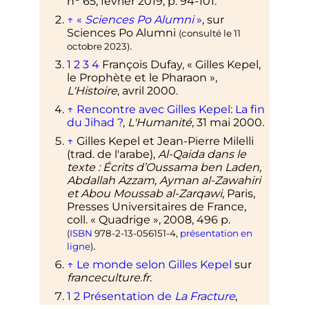
n
65
, février 2019,
p.
94-101
.
↑
«
Sciences Po Alumni
»
, sur
Sciences Po Alumni
(consulté le
11
.
octobre 2023
)
1
2
3
4
François Dufay, «
Gilles Kepel,
le Prophète et le Pharaon
»,
L'Histoire
, avril 2000.
↑
Rencontre avec Gilles Kepel: La fin
du Jihad
?
,
L'Humanité
, 31 mai 2000.
↑
Gilles Kepel et Jean-Pierre Milelli
(
trad.
de l'arabe),
Al-Qaida dans le
texte
: Écrits d’Oussama ben Laden,
Abdallah Azzam, Ayman al-Zawahiri
et Abou Moussab al-Zarqawi
, Paris,
Presses Universitaires de France,
coll.
«
Quadrige
»,
2008
, 496
p.
(
ISBN
978-2-13-056151-4
,
présentation en
.
ligne
)
↑
Le monde selon Gilles Kepel
sur
franceculture.fr
.
1
2
Présentation de
La Fracture
,