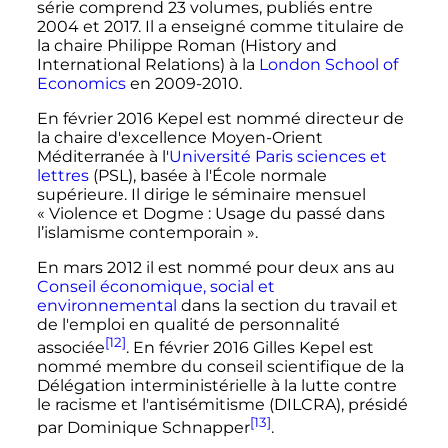
série comprend 23 volumes, publiés entre
2004 et 2017. Il a enseigné comme titulaire de
la chaire Philippe Roman (History and
International Relations) à la
London School of
Economics
en 2009-2010.
En
février 2016
Kepel est nommé directeur de
la chaire d'excellence Moyen-Orient
Méditerranée à l'
Université Paris sciences et
lettres
(PSL), basée à l'École normale
supérieure. Il dirige le séminaire mensuel
«
Violence et Dogme
: Usage du passé dans
l’islamisme contemporain
».
En
mars 2012
il est nommé pour deux ans au
Conseil économique, social et
environnemental
dans la section du travail et
de l'emploi en qualité de personnalité
[12]
associée
. En
février 2016
Gilles Kepel est
nommé membre du conseil scientifique de la
Délégation interministérielle à la lutte contre
le racisme et l'antisémitisme (DILCRA), présidé
[13]
par Dominique Schnapper
.