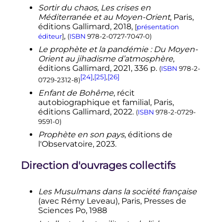
Sortir du chaos, Les crises en
Méditerranée et au Moyen-Orient
, Paris,
éditions Gallimard, 2018,
[
présentation
,
éditeur
]
(
ISBN
978-2-0727-7047-0
)
Le prophète et la pandémie : Du Moyen-
Orient au jihadisme d’atmosphère
,
éditions Gallimard,
2021
, 336
p.
(
ISBN
978-2-
[24]
,
[25]
,
[26]
0729-2312-8
)
Enfant de Bohême
, récit
autobiographique et familial, Paris,
éditions Gallimard, 2022.
(
ISBN
978-2-0729-
9591-0
)
Prophète en son pays
, éditions de
l'Observatoire, 2023.
Direction d'ouvrages collectifs
Les Musulmans dans la société française
(avec Rémy Leveau), Paris, Presses de
Sciences Po, 1988