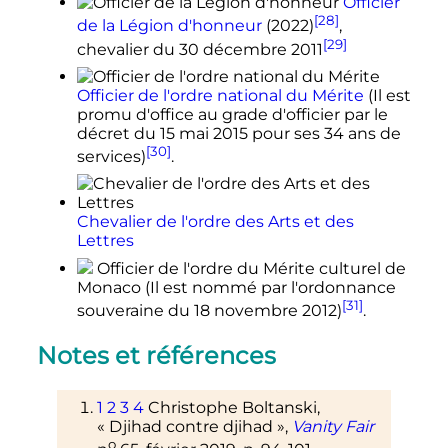
Officier
[28]
de la Légion d'honneur
(2022)
,
[29]
chevalier du 30 décembre 2011
Officier de l'ordre national du Mérite
(Il est
promu d'office au grade d'officier par le
décret du
15 mai 2015
pour ses 34 ans de
[30]
services)
.
Chevalier de l'ordre des Arts et des
Lettres
Officier de l'ordre du Mérite culturel de
Monaco (Il est nommé par l'ordonnance
[31]
souveraine du
18 novembre 2012
)
.
Notes et références
1
2
3
4
Christophe Boltanski,
«
Djihad contre djihad
»,
Vanity Fair
o