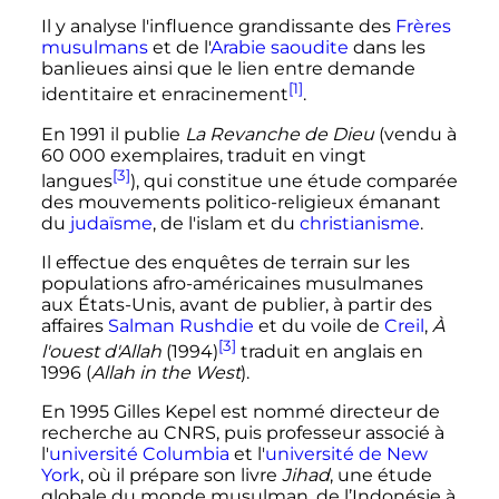
Il y analyse l'influence grandissante des
Frères
musulmans
et de l'
Arabie saoudite
dans les
banlieues ainsi que le lien entre demande
[1]
identitaire et enracinement
.
En 1991 il publie
La Revanche de Dieu
(vendu à
60 000 exemplaires
, traduit en vingt
[3]
langues
), qui constitue une étude comparée
des mouvements politico-religieux émanant
du
judaïsme
, de l'islam et du
christianisme
.
Il effectue des enquêtes de terrain sur les
populations afro-américaines musulmanes
aux États-Unis, avant de publier, à partir des
affaires
Salman Rushdie
et du voile de
Creil
,
À
[3]
l'ouest d'Allah
(1994)
traduit en anglais en
1996 (
Allah in the West
).
En 1995 Gilles Kepel est nommé directeur de
recherche au CNRS, puis professeur associé à
l'
université Columbia
et l'
université de New
York
, où il prépare son livre
Jihad
, une étude
globale du monde musulman, de l’Indonésie à