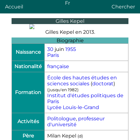
Fr
Accueil
Chercher
Gilles Kepel
Gilles Kepel en 2013.
Biographie
30
juin
1955
Naissance
Paris
Nationalité
française
École des hautes études en
sciences sociales
(
doctorat
)
(jusqu'en
1982
)
Formation
Institut d'études politiques de
Paris
Lycée Louis-le-Grand
Politologue
,
professeur
Activités
d'université
Père
Milan Kepel
(
d
)