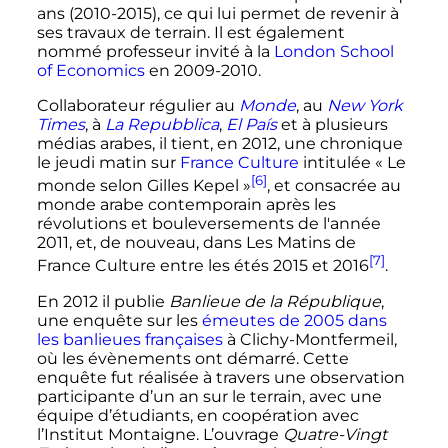
ans (2010-2015), ce qui lui permet de revenir à
ses travaux de terrain. Il est également
nommé professeur invité à la
London School
of Economics
en 2009-2010.
Collaborateur régulier au
Monde
, au
New York
Times
, à
La Repubblica
,
El País
et à plusieurs
médias arabes, il tient, en 2012, une chronique
le jeudi matin sur
France Culture
intitulée «
Le
[6]
monde selon Gilles Kepel
»
, et consacrée au
monde arabe contemporain après les
révolutions et bouleversements de l'année
2011, et, de nouveau, dans Les Matins de
[7]
France Culture entre les étés 2015 et 2016
.
En 2012 il publie
Banlieue de la République
,
une enquête sur les
émeutes de 2005 dans
les banlieues françaises
à Clichy-Montfermeil,
où les évènements ont démarré. Cette
enquête fut réalisée à travers une observation
participante d’un an sur le terrain, avec une
équipe d’étudiants, en coopération avec
l’Institut Montaigne. L’ouvrage
Quatre-Vingt