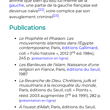
affirme que bien qu'issu lui-même de la
gauche
, une partie de la gauche française est
[22]
devenue naïve
, voire complice par son
[23]
aveuglement criminel
.
Publications
Le Prophète et Pharaon. Les
mouvements islamistes dans l'Égypte
contemporaine
, Paris,
éditions Gallimard
,
re
coll.
« Folio histoire »,
2012
(
1
éd.
1984),
245
p.
(
présentation en ligne
)
Les Banlieues de l'islam. Naissance d'une
religion en France
, Paris,
éditions du Seuil
,
1987
La Revanche de Dieu. Chrétiens, juifs et
musulmans à la reconquête du monde
,
Paris, éditions du Seuil,
coll.
« Points »,
re
rééd. 2003 augmentée (
1
éd.
1991), 282
p.
(
présentation en ligne
)
À l'ouest d'Allah
, Paris, éditions du Seuil,