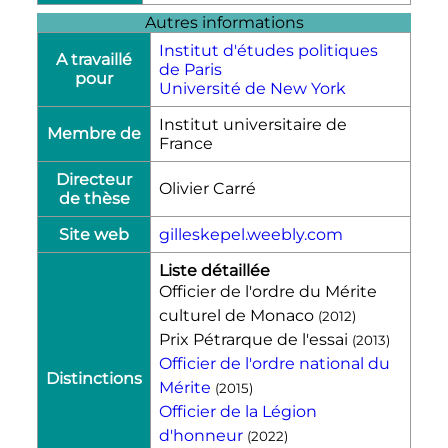
Autres informations
Institut d'études politiques
A travaillé
de Paris
pour
Université de New York
Institut universitaire de
Membre de
France
Directeur
Olivier Carré
de thèse
Site web
gilleskepel.weebly.com
Liste détaillée
Officier de l'ordre du Mérite
culturel de Monaco
(
2012
)
Prix Pétrarque de l'essai
(
2013
)
Officier de l'ordre national du
Distinctions
Mérite
(
2015
)
Officier de la Légion
d'honneur‎
(
2022
)