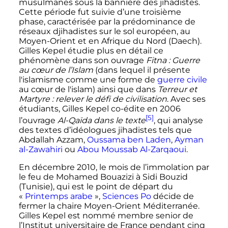
musulmanes sous la bannière des jihadistes.
Cette période fut suivie d’une troisième
phase, caractérisée par la prédominance de
réseaux djihadistes sur le sol européen, au
Moyen-Orient et en Afrique du Nord (Daech).
Gilles Kepel étudie plus en détail ce
phénomène dans son ouvrage
Fitna
: Guerre
au cœur de l’Islam
(dans lequel il présente
l'islamisme comme une forme de
guerre civile
au cœur de l'islam) ainsi que dans
Terreur et
Martyre
: relever le défi de civilisation
. Avec ses
étudiants, Gilles Kepel co-édite en 2006
[5]
l’ouvrage
Al-Qaïda dans le texte
, qui analyse
des textes d’idéologues jihadistes tels que
Abdallah Azzam,
Oussama ben Laden
,
Ayman
al-Zawahiri
ou
Abou Moussab Al-Zarqaoui
.
En
décembre 2010
, le mois de l’immolation par
le feu de Mohamed Bouazizi à Sidi Bouzid
(Tunisie), qui est le point de départ du
«
Printemps arabe
»,
Sciences Po
décide de
fermer la chaire Moyen-Orient Méditerranée.
Gilles Kepel est nommé membre senior de
l’Institut universitaire de France pendant cinq