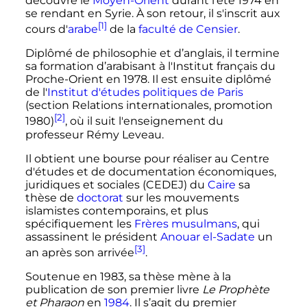
découvre le
Moyen-Orient
durant l'été 1974 en
se rendant en Syrie. À son retour, il s'inscrit aux
[1]
cours d'
arabe
de la
faculté de Censier
.
Diplômé de philosophie et d’anglais, il termine
sa formation d’arabisant à l'Institut français du
Proche-Orient en 1978. Il est ensuite diplômé
de l'
Institut d'études politiques de Paris
(section Relations internationales, promotion
[2]
1980)
, où il suit l'enseignement du
professeur Rémy Leveau.
Il obtient une bourse pour réaliser au Centre
d'études et de documentation économiques,
juridiques et sociales (CEDEJ) du
Caire
sa
thèse de
doctorat
sur les mouvements
islamistes contemporains, et plus
spécifiquement les
Frères musulmans
, qui
assassinent le président
Anouar el-Sadate
un
[3]
an après son arrivée
.
Soutenue en 1983, sa thèse mène à la
publication de son premier livre
Le Prophète
et Pharaon
en
1984
. Il s’agit du premier