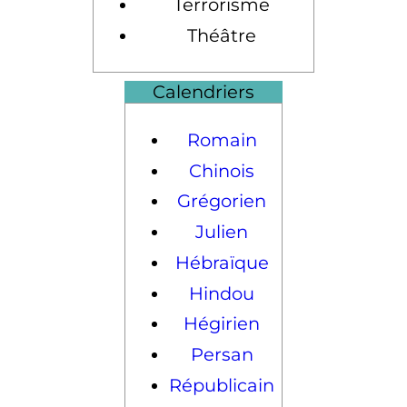
Terrorisme
Théâtre
Calendriers
Romain
Chinois
Grégorien
Julien
Hébraïque
Hindou
Hégirien
Persan
Républicain