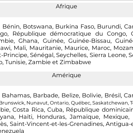
Afrique
a, Bénin, Botswana, Burkina Faso, Burundi, Ca
o, République démocratique du Congo, Côte
mbie, Ghana, Guinée, Guinée-Bissau, Guiné
lawi, Mali, Mauritanie, Maurice, Maroc, Mozam
rincipe, Sénégal, Seychelles, Sierra Leone, 
go, Tunisie, Zambie et Zimbabwe
Amérique
 Bahamas, Barbade, Belize, Bolivie, Brésil, 
runswick, Nunavut, Ontario, Québec, Saskatchewan, Te
ombie, Costa Rica, Cuba, République dominicai
yana, Haïti, Honduras, Jamaïque, Mexique,
ès, Saint-Vincent-et-les-Grenadines, Antigua
Venezuela