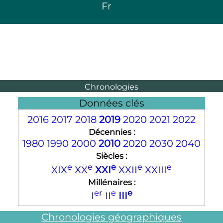
Fr
Chronologies
Données clés
2016
2017
2018
2019
2020
2021
2022
Décennies :
1980
1990
2000
2010
2020
2030
2040
Siècles :
e
e
e
e
e
XIX
XX
XXI
XXII
XXIII
Millénaires :
er
e
e
I
II
III
Chronologies géographiques