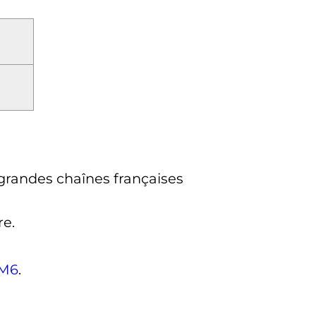
s grandes chaînes françaises
re.
M6
.