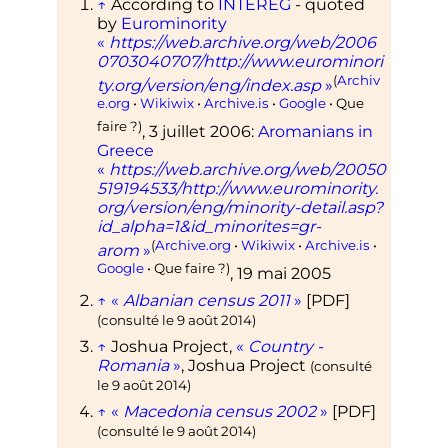
↑
According to
INTEREG
- quoted
by
Eurominority
«
https://web.archive.org/web/2006
0703040707/http://www.eurominori
(
Archiv
ty.org/version/eng/index.asp
»
e.org
•
Wikiwix
•
Archive.is
•
Google
• Que
faire
?)
,
3 juillet 2006
:
Aromanians in
Greece
«
https://web.archive.org/web/20050
519194533/http://www.eurominority.
org/version/eng/minority-detail.asp?
id_alpha=1&id_minorites=gr-
(
Archive.org
•
Wikiwix
•
Archive.is
•
arom
»
Google
• Que faire
?)
,
19 mai 2005
↑
«
Albanian census 2011
»
[
PDF
]
(consulté le
9 août 2014
)
↑
Joshua Project,
«
Country -
Romania
»
, Joshua Project
(consulté
le
9 août 2014
)
↑
«
Macedonia census 2002
»
[
PDF
]
(consulté le
9 août 2014
)