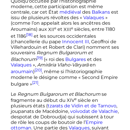
Quoiqu'occultée par l'historiographie
moderne, cette participation est même
centrale, car cet État
médiéval
des
Balkans
est
issu de plusieurs révoltes des «
Valaques
»
(comme l’on appelait alors les ancêtres des
e
e
Aroumains) aux
XII
et
XIII
siècles
, entre 1180
[18]
et 1186
et les sources occidentales
(chancellerie du pape
Innocent III
, Geoffroi de
Villehardouin et Robert de Clari) nomment ses
souverains
Regnum Bulgarorum et
[19]
Blachorum
(«
roi des
Bulgares
et des
Valaques
»,
Amirãria Vlaho-Vãryarã
en
[20]
aroumain
)
, même si l’historiographie
moderne le désigne comme «
Second Empire
[21]
bulgare
»
.
Le
Regnum Bulgarorum et Blachorum
se
e
fragmente au début du
XIV
siècle
en
plusieurs états (
tzarats de Vidin et de Tarnovo
,
joupanats de Macédoine,
voïvodat de Valachie
,
despotat de Dobroudja) qui subissent à tour
de rôle les coups de boutoir de l’
Empire
ottoman
. Une partie des
Valaques
, suivant