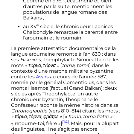
Cédrène en 976, Cécaumène et bien
d’autres par la suite, mentionnent les
populations de langue romane des
Balkans
;
e
au
XV
siècle
, le chroniqueur Laonicos
Chalcondyle remarque la parenté entre
l’aroumain et le roumain.
La première attestation documentaire de la
langue aroumaine remonte à l’an 630
: dans
ses
Histoires
, Théophylacte Simocatta cite les
mots
«
τóρνα, τóρνα
»
[
torna, torna
] dans le
contexte d'une marche militaire byzantine
contre les
Avars
au cours de l’année 587,
menée par le général Comentiolus, dans les
monts Haemos (l'actuel Grand Balkan); deux
siècles après Théophylacte, un autre
chroniqueur byzantin, Théophane le
Confesseur raconte la même histoire dans sa
Chronographie
(vers 810–814) citant les mots
:
«
τόρνα, τόρνα, φράτρε
»
[
«
torna, torna fratre
»
:
[14]
«
retourne-toi, frère
»]
. Mais, pour la plupart
des linguistes, il ne s’agit pas encore