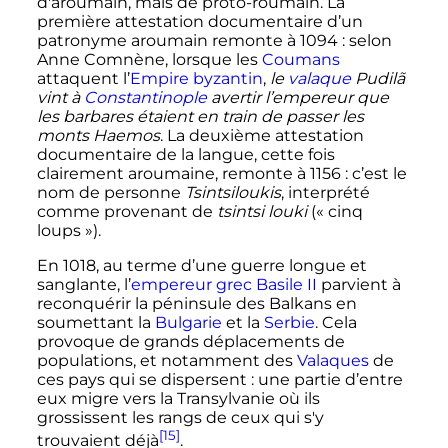
d'aroumain, mais de proto-roumain. La
première attestation documentaire d’un
patronyme aroumain remonte à 1094
: selon
Anne Comnène, lorsque les
Coumans
attaquent l’
Empire byzantin
,
le
valaque
Pudilã
vint à
Constantinople
avertir l’empereur que
les barbares étaient en train de passer les
monts Haemos
. La deuxième attestation
documentaire de la langue, cette fois
clairement aroumaine, remonte à 1156
: c’est le
nom de personne
Tsintsiloukis
, interprété
comme provenant de
tsintsi louki
(«
cinq
loups
»).
En 1018, au terme d’une guerre longue et
sanglante, l’
empereur
grec
Basile II
parvient à
reconquérir la péninsule des Balkans en
soumettant la
Bulgarie
et la
Serbie
. Cela
provoque de grands déplacements de
populations, et notamment des
Valaques
de
ces pays qui se dispersent
: une partie d’entre
eux migre vers la Transylvanie où ils
grossissent les rangs de ceux qui s'y
[15]
trouvaient déjà
.