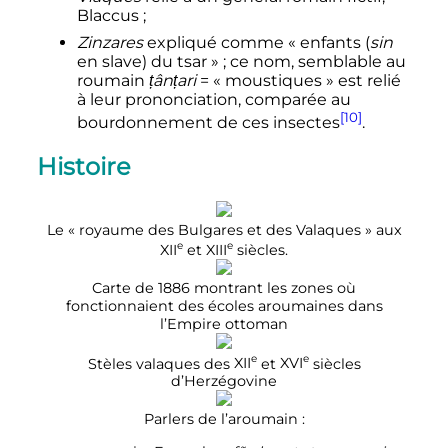
Blaccus
;
Zinzares
expliqué comme «
enfants (
sin
en slave) du tsar
»
; ce nom, semblable au
roumain
țânțari
= «
moustiques
» est relié
à leur prononciation, comparée au
[10]
bourdonnement de ces insectes
.
Histoire
Le «
royaume des Bulgares et des Valaques
» aux
e
e
XII
et
XIII
siècles
.
Carte de 1886 montrant les zones où
fonctionnaient des écoles aroumaines dans
l’Empire ottoman
e
e
Stèles valaques des
XII
et
XVI
siècles
d’Herzégovine
Parlers de l’aroumain
: