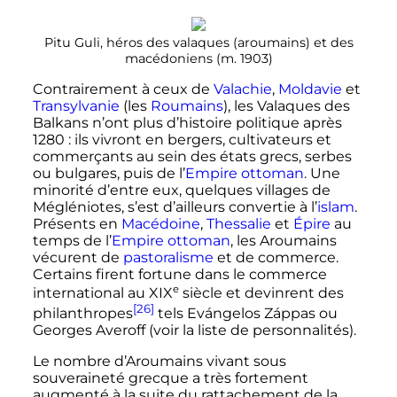
Pitu Guli, héros des valaques (aroumains) et des
macédoniens (m. 1903)
Contrairement à ceux de
Valachie
,
Moldavie
et
Transylvanie
(les
Roumains
), les Valaques des
Balkans n’ont plus d’histoire politique après
1280
: ils vivront en bergers, cultivateurs et
commerçants au sein des états grecs, serbes
ou bulgares, puis de l’
Empire ottoman
. Une
minorité d’entre eux, quelques villages de
Mégléniotes, s’est d’ailleurs convertie à l’
islam
.
Présents en
Macédoine
,
Thessalie
et
Épire
au
temps de l’
Empire ottoman
, les Aroumains
vécurent de
pastoralisme
et de commerce.
Certains firent fortune dans le commerce
e
international au
XIX
siècle
et devinrent des
[26]
philanthropes
tels Evángelos Záppas ou
Georges Averoff (voir la liste de personnalités).
Le nombre d’Aroumains vivant sous
souveraineté grecque a très fortement
augmenté à la suite du rattachement de la