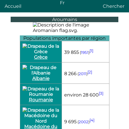
Fr
Accueil
Chercher
Aroumains
Populations importantes par région
[1]
39 855
(
1951
)
Grèce
[2]
8 266
(
2011
)
Albanie
[3]
environ 28 600
Roumanie
[4]
9 695
(
2002
)
Macédoine du