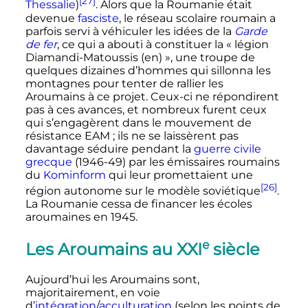
[27]
Thessalie
)
. Alors que la Roumanie était
devenue
fasciste
, le réseau scolaire roumain a
parfois servi à véhiculer les idées de la
Garde
de fer
, ce qui a abouti à constituer la «
légion
Diamandi-Matoussis
(en)
», une troupe de
quelques dizaines d’hommes qui sillonna les
montagnes pour tenter de rallier les
Aroumains à ce projet. Ceux-ci ne répondirent
pas à ces avances, et nombreux furent ceux
qui s’engagèrent dans le mouvement de
résistance EAM
; ils ne se laissèrent pas
davantage séduire pendant la
guerre civile
grecque
(1946-49) par les émissaires roumains
du
Kominform
qui leur promettaient une
[26]
région autonome sur le modèle soviétique
.
La Roumanie cessa de financer les écoles
aroumaines en 1945.
e
Les Aroumains au
XXI
siècle
Aujourd’hui les Aroumains sont,
majoritairement, en voie
d’
intégration
/
acculturation
(selon les points de