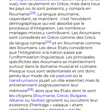
vue), non seulement en Grèce, mais dans tous
les pays où ils sont présents, y compris en
[26]
Roumanie
. La langue aroumaine,
cependant, se maintient
: c’est l’excédent
démographique qui est absorbé par le
processus d’intégration. Les nombreux
mariages mixtes y contribuent. Les Aroumains
sont considérés en Grèce comme des Grecs
[26]
de langue romane
et en Roumanie comme
des Roumains. Les deux États considèrent
que l’intégration à la nation passe par
l’uniformisation linguistique. Les principales
spécificités des Aroumains se maintiennent
surtout dans le domaine musical et culinaire.
Presque tous sont sédentarisés et ont donc
perdu leur mode de vie
pastoral
où la
transhumance
jouait un rôle essentiel, mais ils
entretiennent soigneusement leur
[28]
mémoire
, alors que les États dont ils sont
les citoyens (
Roumanie
,
Grèce
,
Bulgarie
,
Albanie
ou
Serbie
) ignorent ou occultent leur
existence (l’héritage «
valaque
» étant
considéré comme «
minime
» par les