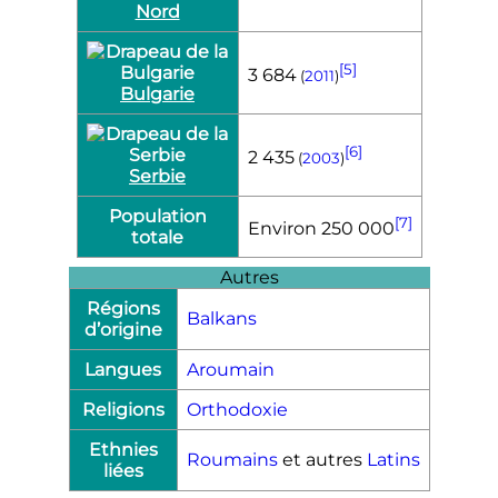
Nord
[5]
3 684
(
2011
)
Bulgarie
[6]
2 435
(
2003
)
Serbie
Population
[7]
Environ 250 000
totale
Autres
Régions
Balkans
d’origine
Langues
Aroumain
Religions
Orthodoxie
Ethnies
Roumains
et autres
Latins
liées