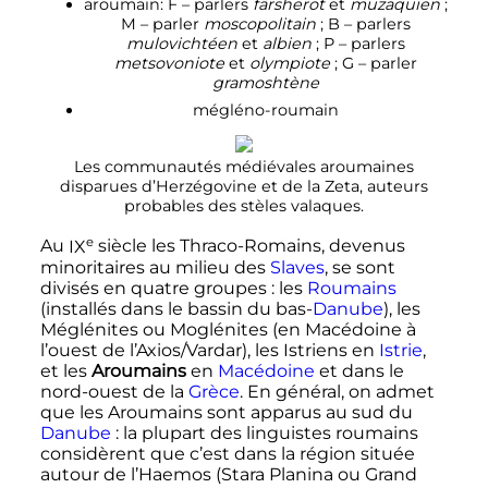
aroumain: F – parlers
fãrsherot
et
muzaquien
;
M – parler
moscopolitain
; B – parlers
mulovichtéen
et
albien
; P – parlers
metsovoniote
et
olympiote
; G – parler
gramoshtène
mégléno-roumain
Les communautés médiévales aroumaines
disparues d’Herzégovine et de la Zeta, auteurs
probables des stèles valaques.
e
Au
IX
siècle
les Thraco-Romains, devenus
minoritaires au milieu des
Slaves
, se sont
divisés en quatre groupes
: les
Roumains
(installés dans le bassin du bas-
Danube
), les
Méglénites ou Moglénites (en Macédoine à
l’ouest de l’Axios/Vardar), les Istriens en
Istrie
,
et les
Aroumains
en
Macédoine
et dans le
nord-ouest de la
Grèce
. En général, on admet
que les Aroumains sont apparus au sud du
Danube
: la plupart des linguistes roumains
considèrent que c’est dans la région située
autour de l’Haemos (Stara Planina ou Grand