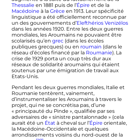
Thessalie
en 1881 puis de l’
Épire
et de la
Macédoine
à la
Grèce
en 1913. Leur spécificité
linguistique a été officiellement reconnue par
un des gouvernements d’
Elefthérios Venizélos
dans les années 1920. Entre les deux guerres
mondiales, les Aroumains ne pouvaient être
scolarisés qu’en
grec
(dans les écoles
publiques grecques) ou en
roumain
(dans le
réseau d’écoles financé par la
Roumanie
). La
crise de 1929 porta un coup très dur aux
réseaux de solidarité aroumains qui étaient
soutenus par une émigration de travail aux
Etats-Unis.
Pendant les deux guerres mondiales, Italie et
Roumanie tentèrent, vainement,
d’instrumentaliser les Aroumains à travers le
projet, qui ne se concrétisa pas, d’une
«
principauté du Pinde
», qualifiée par ses
adversaires de «
sinistre pantalonnade
» (cela
aurait été un
État
à cheval sur l’
Épire
orientale,
la Macédoine-Occidentale et quelques
arrondissements voisins du nord-ouest de la