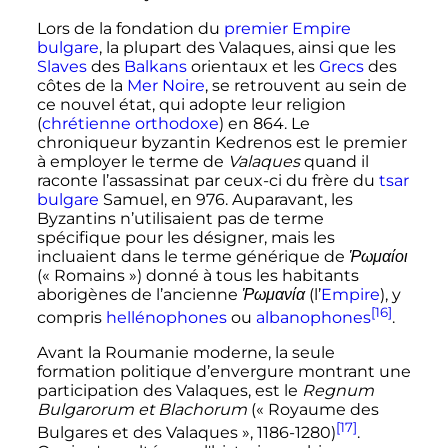
Lors de la fondation du
premier Empire
bulgare
, la plupart des Valaques, ainsi que les
Slaves
des
Balkans
orientaux et les
Grecs
des
côtes de la
Mer Noire
, se retrouvent au sein de
ce nouvel état, qui adopte leur religion
(
chrétienne orthodoxe
) en 864. Le
chroniqueur byzantin Kedrenos est le premier
à employer le terme de
Valaques
quand il
raconte l’assassinat par ceux-ci du frère du
tsar
bulgare
Samuel, en 976. Auparavant, les
Byzantins n’utilisaient pas de terme
spécifique pour les désigner, mais les
incluaient dans le terme générique de
Ῥωμαίοι
(«
Romains
») donné à tous les habitants
aborigènes de l’ancienne
Ῥωμανία
(l’
Empire
), y
[16]
compris
hellénophones
ou
albanophones
.
Avant la Roumanie moderne, la seule
formation politique d’envergure montrant une
participation des Valaques, est le
Regnum
Bulgarorum et Blachorum
(«
Royaume des
[17]
Bulgares et des Valaques
», 1186-1280)
.