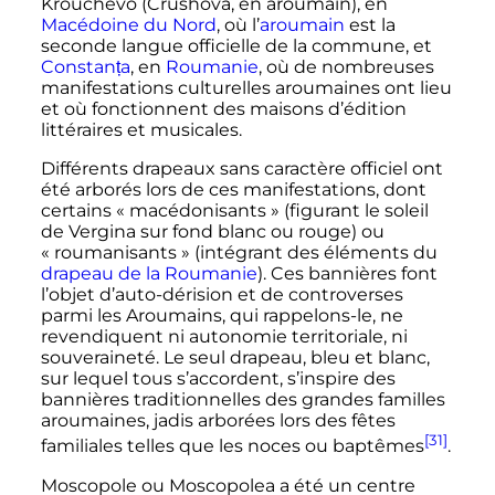
Krouchevo (Crushova, en aroumain), en
Macédoine du Nord
, où l’
aroumain
est la
seconde langue officielle de la commune, et
Constanța
, en
Roumanie
, où de nombreuses
manifestations culturelles aroumaines ont lieu
et où fonctionnent des maisons d’édition
littéraires et musicales.
Différents drapeaux sans caractère officiel ont
été arborés lors de ces manifestations, dont
certains «
macédonisants
» (figurant le soleil
de Vergina sur fond blanc ou rouge) ou
«
roumanisants
» (intégrant des éléments du
drapeau de la Roumanie
). Ces bannières font
l’objet d’auto-dérision et de controverses
parmi les Aroumains, qui rappelons-le, ne
revendiquent ni autonomie territoriale, ni
souveraineté. Le seul drapeau, bleu et blanc,
sur lequel tous s’accordent, s’inspire des
bannières traditionnelles des grandes familles
aroumaines, jadis arborées lors des fêtes
[31]
familiales telles que les noces ou baptêmes
.
Moscopole ou Moscopolea a été un centre