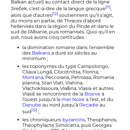
Balkan actuel) au contact direct de la ligne
[11]
Jireček, c’est-à-dire de la langue grecque
,
[12]
alors que d’autres
soutiennent qu’il s’agit,
du moins en partie, de Thraces d’abord
hellénisés dans la région du Pinde et dans le
sud de l’Albanie, puis romanisés. Quoi qu’il en
soit, nous avons cinq certitudes
:
la domination romaine dans l’ensemble
des
Balkans
a duré six siècles au
minimum
;
les toponymes du type Campolongo,
Cliava Lungã, Clocotnitsa, Florina,
Montana
, Peccoraria, Petrossa, Romania
planina, Stari Vlah, Vlahina,
Vlachoklissoura, Vlašina, Vlasia et autres
Vlasić se rencontrent de la
Bosnie
à
l’ouest jusqu’à la
mer Noire
à l’est, et du
Danube
au nord jusqu’à l’
Arcadie
au
[13]
sud
;
les chroniqueurs
byzantins
, Theophanos,
Théophylacte Simocatta, puis Georges