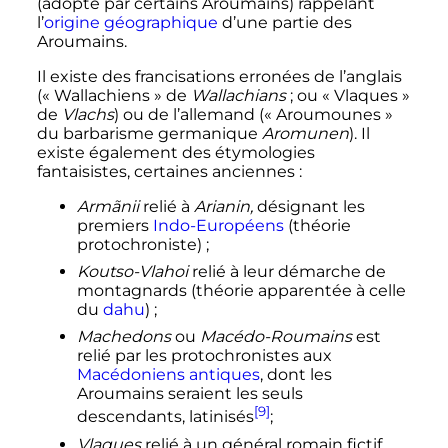
(adopté par certains Aroumains) rappelant
l’
origine géographique
d’une partie des
Aroumains.
Il existe des francisations erronées de l’anglais
(«
Wallachiens
» de
Wallachians
; ou «
Vlaques
»
de
Vlachs
) ou de l’allemand («
Aroumounes
»
du barbarisme germanique
Aromunen
). Il
existe également des étymologies
fantaisistes, certaines anciennes
:
Armãnii
relié à
Arianin,
désignant les
premiers
Indo-Européens
(théorie
protochroniste)
;
Koutso-Vlahoi
relié à leur démarche de
montagnards (théorie apparentée à celle
du
dahu
)
;
Machedons
ou
Macédo-Roumains
est
relié par les protochronistes aux
Macédoniens antiques
, dont les
Aroumains seraient les seuls
[9]
descendants, latinisés
;
Vlaques
relié à un général romain fictif,