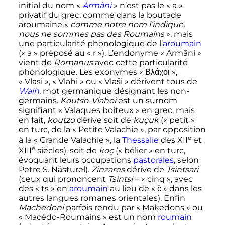
initial du nom «
Armãni
» n’est pas le «
a
»
privatif du grec, comme dans la boutade
aroumaine «
comme notre nom l’indique,
nous ne sommes pas des Roumains
», mais
une particularité phonologique de l’
aroumain
(«
a
» préposé au «
r
»). L’endonyme «
Armãni
»
vient de
Romanus
avec cette particularité
phonologique. Les exonymes «
Βλάχοι
»,
«
Vlasi
», «
Vlahi
» ou «
Vlaši
» dérivent tous de
Walh
, mot germanique désignant les non-
germains.
Koutso-Vlahoi
est un surnom
signifiant «
Valaques boiteux
» en grec, mais
en fait,
koutzo
dérive soit de
kuçuk
(«
petit
»
en turc, de la «
Petite Valachie
», par opposition
e
à la «
Grande Valachie
», la
Thessalie
des
XII
et
e
XIII
siècles
), soit de
koç
(«
bélier
» en turc,
évoquant leurs occupations
pastorales
, selon
Petre S. Năsturel).
Zinzares
dérive de
Tsintsari
(ceux qui prononcent
Tsintsi
= «
cinq
», avec
des «
ts
» en
aroumain
au lieu de «
č
» dans les
autres langues romanes orientales). Enfin
Machedoni
parfois rendu par «
Makedons
» ou
«
Macédo-Roumains
» est un nom
roumain