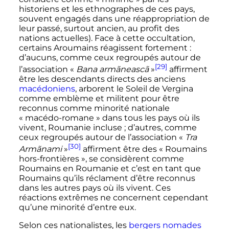
historiens et les ethnographes de ces pays,
souvent engagés dans une réappropriation de
leur passé, surtout ancien, au profit des
nations actuelles). Face à cette occultation,
certains Aroumains réagissent fortement
:
d’aucuns, comme ceux regroupés autour de
[29]
l’association «
Bana armãneascã
»
affirment
être les descendants directs des anciens
macédoniens
, arborent le Soleil de Vergina
comme emblème et militent pour être
reconnus comme minorité nationale
«
macédo-romane
» dans tous les pays où ils
vivent, Roumanie incluse
; d’autres, comme
ceux regroupés autour de l’association «
Tra
[30]
Armãnami
»
affirment être des «
Roumains
hors-frontières
», se considèrent comme
Roumains en Roumanie et c’est en tant que
Roumains qu’ils réclament d’être reconnus
dans les autres pays où ils vivent. Ces
réactions extrêmes ne concernent cependant
qu’une minorité d’entre eux.
Selon ces nationalistes, les
bergers nomades