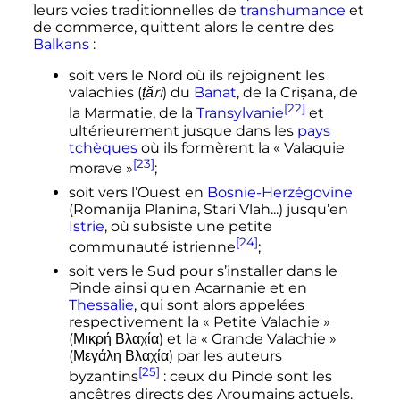
leurs voies traditionnelles de
transhumance
et
de commerce, quittent alors le centre des
Balkans
:
soit vers le Nord où ils rejoignent les
valachies (
țări
) du
Banat
, de la Crișana, de
[22]
la Marmatie, de la
Transylvanie
et
ultérieurement jusque dans les
pays
tchèques
où ils formèrent la «
Valaquie
[23]
morave
»
;
soit vers l’Ouest en
Bosnie-Herzégovine
(Romanija Planina, Stari Vlah...) jusqu’en
Istrie
, où subsiste une petite
[24]
communauté istrienne
;
soit vers le Sud pour s’installer dans le
Pinde ainsi qu'en Acarnanie et en
Thessalie
, qui sont alors appelées
respectivement la «
Petite Valachie
»
(Μικρή Βλαχία) et la «
Grande Valachie
»
(Μεγάλη Βλαχία) par les auteurs
[25]
byzantins
: ceux du Pinde sont les
ancêtres directs des Aroumains actuels.