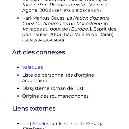
1865,
p.
243
.
toison d'or : Premier registre
, Marseille,
↑
Gustav Weigand
(en)
, Ovid
Agone,
2002
(
ISBN
978-2-910846-65-7
)
Densușianu, Sextil Pușcariu,
Karl-Markus Gauss,
La Nation disparue.
Constantin Alexandru Rosetti.
Chez les Aroumains de Macédoine
, in
↑
Theodor Capidan, Takis Papahagi,
Voyages au bout de l'Europe
, L'Esprit des
et la plupart des linguistes grecs.
péninsules, 2003 (trad. Valérie de Daran)
↑
Des toponymes comme
Vlachus
,
(
ISBN
2-84636-048-0
)
Vlacho-Raphti
sur l’Alphée et
Vlacho-Kerasia
aux sources de
Articles connexes
l’Eurote, se trouvent en
Arcadie
dans les éparchies de Gortyne et de
Mantinée sur la carte
, à relier aux
Valaques
travaux sur les migrations dans les
Liste de personnalités d'origine
Balkans d’Astérios Koukoudis,
(en)
aroumaine
The Vlachs
: Metropolis and
Diasystème roman de l'Est
Diaspora
, éd. Zitros, Thessalonique
2003,
; de Fr.
(
ISBN
9789607760869
)
Origine des roumanophones
Miklosich,
(de)
Über die
Wanderungen der Rumänen
- «
Sur
Liens externes
les migrations des Roumains
»,
Vienne 1879 et de Remus-Mihai
Feraru,
(ro)
Vlahii din Peninsula
(en)
Articles
sur le site de la
Society
Balcanică în lumina izvoarelor