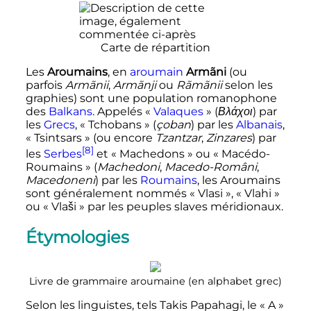
Carte de répartition
Les
Aroumains
, en
aroumain
Armãni
(ou
parfois
Armãnii
,
Armãnji
ou
Rãmãnii
selon les
graphies) sont une population romanophone
des
Balkans
. Appelés «
Valaques
» (
Βλάχοι
) par
les
Grecs
, «
Tchobans
» (
çoban
) par les
Albanais
,
«
Tsintsars
» (ou encore
Tzantzar
,
Zinzares
) par
[8]
les
Serbes
et «
Machedons
» ou «
Macédo-
Roumains
» (
Machedoni
,
Macedo-Români
,
Macedoneni
) par les
Roumains
, les Aroumains
sont généralement nommés «
Vlasi
», «
Vlahi
»
ou «
Vlaši
» par les peuples slaves méridionaux.
Étymologies
Livre de grammaire aroumaine (en alphabet grec)
Selon les linguistes, tels Takis Papahagi, le «
A
»