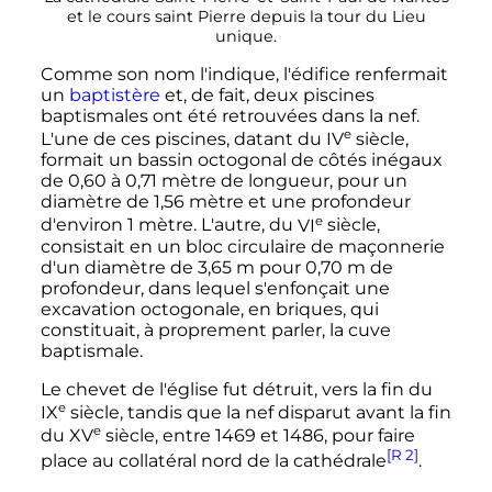
et le cours saint Pierre depuis la tour du Lieu
unique.
Comme son nom l'indique, l'édifice renfermait
un
baptistère
et, de fait, deux piscines
baptismales ont été retrouvées dans la nef.
e
L'une de ces piscines, datant du
IV
siècle
,
formait un bassin octogonal de côtés inégaux
de
0,60
à
0,71 mètre
de longueur, pour un
diamètre de
1,56 mètre
et une profondeur
e
d'environ
1 mètre
. L'autre, du
VI
siècle
,
consistait en un bloc circulaire de maçonnerie
d'un diamètre de
3,65
m
pour
0,70
m
de
profondeur, dans lequel s'enfonçait une
excavation octogonale, en briques, qui
constituait, à proprement parler, la cuve
baptismale.
Le chevet de l'église fut détruit, vers la fin du
e
IX
siècle
, tandis que la nef disparut avant la fin
e
du
XV
siècle
, entre 1469 et 1486, pour faire
[R 2]
place au collatéral nord de la cathédrale
.