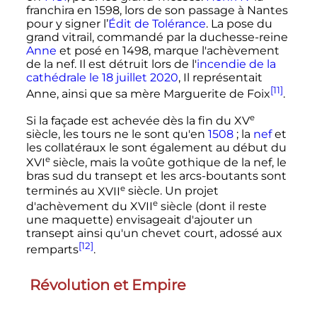
franchira en 1598, lors de son passage à Nantes
pour y signer l’
Édit de Tolérance
. La pose du
grand vitrail, commandé par la duchesse-reine
Anne
et posé en 1498, marque l'achèvement
de la nef. Il est détruit lors de l'
incendie de la
cathédrale le 18 juillet 2020
, Il représentait
[11]
Anne, ainsi que sa mère Marguerite de Foix
.
e
Si la façade est achevée dès la fin du
XV
siècle
, les tours ne le sont qu'en
1508
; la
nef
et
les collatéraux le sont également au début du
e
XVI
siècle
, mais la voûte gothique de la nef, le
bras sud du transept et les arcs-boutants sont
e
terminés au
XVII
siècle
. Un projet
e
d'achèvement du
XVII
siècle
(dont il reste
une maquette) envisageait d'ajouter un
transept ainsi qu'un chevet court, adossé aux
[12]
remparts
.
Révolution et Empire