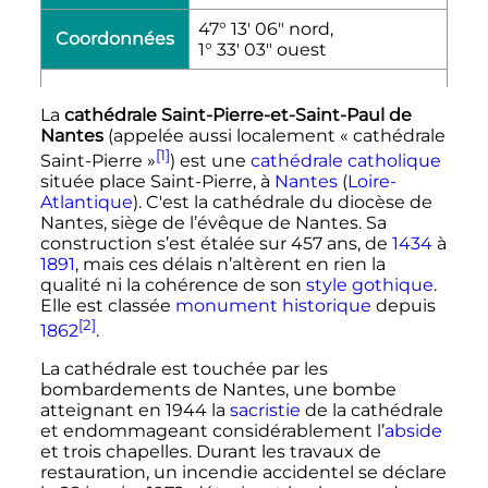
47° 13′ 06″ nord,
Coordonnées
1° 33′ 03″ ouest
La
cathédrale Saint-Pierre-et-Saint-Paul
de
Nantes
(appelée aussi localement «
cathédrale
[1]
Saint-Pierre
»
) est une
cathédrale
catholique
située place Saint-Pierre, à
Nantes
(
Loire-
Atlantique
). C'est la cathédrale du diocèse de
Nantes, siège de l’évêque de Nantes. Sa
construction s’est étalée sur
457 ans
, de
1434
à
1891
, mais ces délais n’altèrent en rien la
qualité ni la cohérence de son
style gothique
.
Elle est classée
monument historique
depuis
[2]
1862
.
La cathédrale est touchée par les
bombardements de Nantes, une bombe
atteignant en 1944 la
sacristie
de la cathédrale
et endommageant considérablement l’
abside
et trois chapelles. Durant les travaux de
restauration, un incendie accidentel se déclare