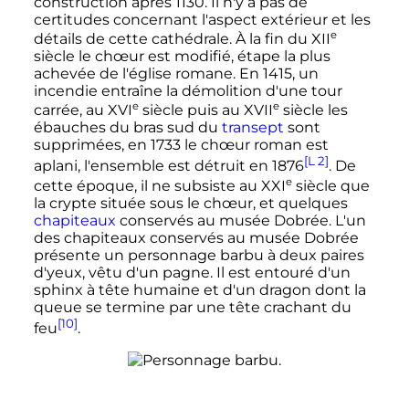
construction après 1130. Il n'y a pas de
certitudes concernant l'aspect extérieur et les
e
détails de cette cathédrale. À la fin du
XII
siècle
le chœur est modifié, étape la plus
achevée de l'église romane. En 1415, un
incendie entraîne la démolition d'une tour
e
e
carrée, au
XVI
siècle
puis au
XVII
siècle
les
ébauches du bras sud du
transept
sont
supprimées, en 1733 le chœur roman est
[L 2]
aplani, l'ensemble est détruit en 1876
. De
e
cette époque, il ne subsiste au
XXI
siècle
que
la crypte située sous le chœur, et quelques
chapiteaux
conservés au musée Dobrée. L'un
des chapiteaux conservés au musée Dobrée
présente un personnage barbu à deux paires
d'yeux, vêtu d'un pagne. Il est entouré d'un
sphinx à tête humaine et d'un dragon dont la
queue se termine par une tête crachant du
[10]
feu
.