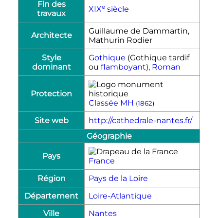
Fin des
e
XIX
siècle
travaux
Guillaume de Dammartin,
Architecte
Mathurin Rodier
Style
Gothique
(Gothique tardif
dominant
ou
flamboyant
),
Roman
Protection
Classée MH
(
1862
)
Site web
http://cathedrale-nantes.fr/
Géographie
Pays
France
Région
Pays de la Loire
Département
Loire-Atlantique
Ville
Nantes