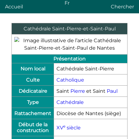
Fr
Accueil
Chercher
Cathédrale Saint-Pierre-et-Saint-Paul
Présentation
Nom local
Cathédrale Saint-Pierre
Culte
Catholique
Dédicataire
Saint
Pierre
et Saint
Paul
Type
Cathédrale
Rattachement
Diocèse de Nantes (siège)
Début de la
e
XV
siècle
construction