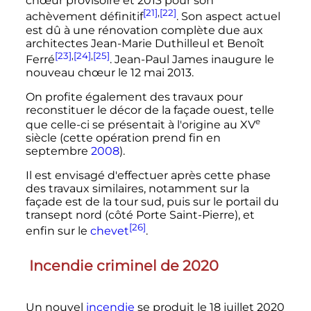
chœur provisoire et 2013 pour son
[21]
,
[22]
achèvement définitif
. Son aspect actuel
est dû à une rénovation complète due aux
architectes Jean-Marie Duthilleul et Benoît
[23]
,
[24]
,
[25]
Ferré
. Jean-Paul James inaugure le
nouveau chœur le 12 mai 2013.
On profite également des travaux pour
reconstituer le décor de la façade ouest, telle
e
que celle-ci se présentait à l'origine au
XV
siècle
(cette opération prend fin en
septembre
2008
).
Il est envisagé d'effectuer après cette phase
des travaux similaires, notamment sur la
façade est de la tour sud, puis sur le portail du
transept nord (côté Porte Saint-Pierre), et
[26]
enfin sur le
chevet
.
Incendie criminel de 2020
Un nouvel
incendie
se produit le
18 juillet 2020