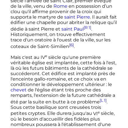
siècle
l'arrivée de saint Clair, premier évêque
de la ville, venu de
Rome
en possession d’un
clou qu'il affirme provenir de la croix qui
supporta le martyre de
saint Pierre
. Il aurait fait
édifier une chapelle pour abriter la relique qu’il
[R 1]
dédie à saint Pierre et
saint Paul
.
Historiquement, on trouve effectivement
trace d'un oratoire à l'ouest de la ville, sur les
[6]
coteaux de Saint-Similien
.
e
Mais c'est au
IV
siècle
qu'une première
véritable église est implantée, cette fois à l'est,
là où les futurs bâtiments de la cathédrale se
succéderont. Cet édifice est implanté près de
l'enceinte gallo-romaine, et ce choix va en
conditionner le développement ultérieur
: le
chevet
de l'église étant très proche des
remparts, l'extension de la future cathédrale a
[L 1]
été par la suite en butte à ce problème
.
Sous cette basilique sont creusées trois
e
petites cryptes. Elle durera jusqu'au
VI
siècle
,
où le besoin d'accueillir des fidèles plus
nombreux poussera à l'établissement d'une