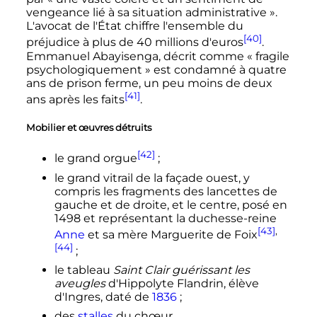
vengeance lié à sa situation administrative
».
L'avocat de l'État chiffre l'ensemble du
[40]
préjudice à plus de 40 millions d'euros
.
Emmanuel Abayisenga, décrit comme «
fragile
psychologiquement
» est condamné à quatre
ans de prison ferme, un peu moins de deux
[41]
ans après les faits
.
Mobilier et œuvres détruits
[42]
le grand orgue
;
le grand vitrail de la façade ouest, y
compris les fragments des lancettes de
gauche et de droite, et le centre, posé en
1498 et représentant la duchesse-reine
[43]
,
Anne
et sa mère Marguerite de Foix
[44]
;
le tableau
Saint Clair guérissant les
aveugles
d'Hippolyte Flandrin, élève
d'Ingres, daté de
1836
;
des
stalles
du chœur.