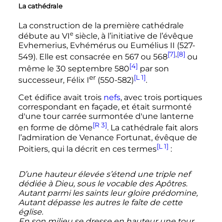
La cathédrale
La construction de la première cathédrale
e
débute au
VI
siècle
, à l’initiative de l’évêque
Evhemerius, Evhémérus ou
Eumélius
II
(527-
[7]
,
[8]
549). Elle est consacrée en 567 ou 568
ou
[4]
même le
30 septembre 580
par son
er
[L 1]
successeur,
Félix
I
(550-582)
.
Cet édifice avait trois
nefs
, avec trois portiques
correspondant en façade, et était surmonté
d'une tour carrée surmontée d'une lanterne
[R 3]
en forme de dôme
. La cathédrale fait alors
l’admiration de Venance Fortunat, évêque de
[L 1]
Poitiers, qui la décrit en ces termes
:
D’une hauteur élevée s’étend une triple nef
dédiée à Dieu, sous le vocable des Apôtres.
Autant parmi les saints leur gloire prédomine,
Autant dépasse les autres le faîte de cette
église.
En son milieu se dresse en hauteur une tour