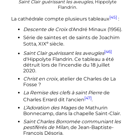
Saint Clair guérissant les aveugles
, Hippolyte
Flandrin.
[45]
La cathédrale compte plusieurs tableaux
:
Descente de Croix
d'André Minaux (1956).
Série de saintes et de saints de Joachim
e
Sotta,
XIX
siècle
.
[46]
Saint Clair guérissant les aveugles
d'Hippolyte Flandrin. Ce tableau a été
détruit lors de l'incendie du 18 juillet
2020.
Christ en croix
, atelier de Charles de La
Fosse
?
La Remise des clefs à saint Pierre
de
[47]
Charles Errard dit l'ancien
.
L’Adoration des Mages
de Mathurin
Bonnecamp, dans la chapelle Saint-Clair.
Saint Charles Borromée communiant les
pestiférés de Milan
, de Jean-Baptiste-
François Désoria.