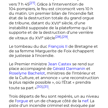
[27]
vers
7
h
45
. Grâce à l'intervention de
104 pompiers
, le feu est circonscrit vers
10
h
du matin. Un premier bilan de l'incendie fait
état de la destruction totale du grand orgue
e
de tribune, datant du
XVII
siècle
, d'une
instabilité supposée de la plateforme qui le
supporte et de la destruction d’une verrière
[28]
,
[29]
e
de vitraux du
XVI
siècle
.
Le tombeau du duc
François II
de Bretagne et
de sa femme Marguerite de Foix échappent
de justesse à l'incendie.
Le Premier ministre
Jean Castex
se rend sur
place accompagné de
Gérald Darmanin
et
Roselyne Bachelot
, ministres de l’Intérieur et
de la Culture, et annonce «
une reconstruction
la plus rapide possible
», où l’État «
prendra
[30]
,
[31]
toute sa part
»
.
Trois départs de feu sont repérés, un au niveau
de l'
orgue
et un de chaque côté de la
nef
. La
piste d'un incendie criminel est évoquée par