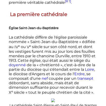
[R 1]
première véritable cathédrale
.
La première cathédrale
Église Saint-Jean-du-Baptistère
La cathédrale diffère de l'église paroissiale
nommée «
Saint-Jean-du-Baptistère
» édifiée
e
e
au
IV
ou
V
siècle
sur son côté nord, et dont
les vestiges furent mis au jour lors des fouilles
menées par le chanoine Durville, entre 1910 et
1913. Cette église, qui était aussi le siège du
doyenné
de la «
chrétienté
», c'est-à-dire de la
partie du diocèse qui s'étendait entre la
Loire
,
le diocèse d'Angers et le cours de l'
Erdre
, se
composait d'une
nef
coupée par un
transept
débordant, sans abside, mais était de
dimension suffisante pour recevoir durant le
e
X
siècle
« tout le peuple chrétien de la cité »
.
La cathédrale Saint-Pierre-et-Saint-Paul de Nantes