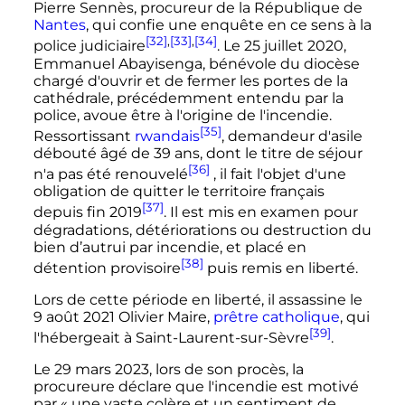
Pierre Sennès, procureur de la République de
Nantes
, qui confie une enquête en ce sens à la
[32]
,
[33]
,
[34]
police judiciaire
. Le 25 juillet 2020,
Emmanuel Abayisenga, bénévole du diocèse
chargé d'ouvrir et de fermer les portes de la
cathédrale, précédemment entendu par la
police, avoue être à l'origine de l'incendie.
[35]
Ressortissant
rwandais
, demandeur d'asile
débouté âgé de 39 ans, dont le titre de séjour
[36]
n'a pas été renouvelé
, il fait l'objet d'une
obligation de quitter le territoire français
[37]
depuis fin 2019
. Il est mis en examen pour
dégradations, détériorations ou destruction du
bien d’autrui par incendie, et placé en
[38]
détention provisoire
puis remis en liberté.
Lors de cette période en liberté, il assassine le
9 août 2021 Olivier Maire,
prêtre catholique
, qui
[39]
l'hébergeait à Saint-Laurent-sur-Sèvre
.
Le 29 mars 2023, lors de son procès, la
procureure déclare que l'incendie est motivé
par «
une vaste colère et un sentiment de