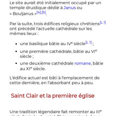
Le site aurait été initialement occupé par un
temple druidique dédié à
Janus
ou
[4]
,
[5]
«
Bouljanus
»
.
[L 1]
Par la suite, trois édifices religieux chrétiens
ont précédé l'actuelle cathédrale sur les
mêmes lieux
:
[L 1]
e
une basilique bâtie au
IV
siècle
;
e
une première cathédrale, bâtie au
VI
siècle
;
une deuxième cathédrale
romane
, bâtie
e
au
XI
siècle
.
L'édifice actuel est bâti à l’emplacement de
cette dernière, en l’absorbant peu à peu.
Saint Clair et la première église
e
Une tradition légendaire fait remonter au
III