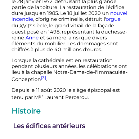
le
28 janvier 1972
, détruisant la plus grande
partie de la toiture. La restauration de l'édifice
dure jusqu'en 1985. Le 18 juillet 2020 un
nouvel
incendie
, d'origine criminelle, détruit l'
orgue
e
du
XVII
siècle
, le grand vitrail de la façade
ouest posé en 1498, représentant la duchesse-
reine
Anne
et sa mère, ainsi que divers
éléments du mobilier. Les dommages sont
chiffrés à plus de 40 millions d'euros.
Lorsque la cathédrale est en restauration
pendant plusieurs années, les célébrations ont
lieu à la chapelle Notre-Dame-de-l'Immaculée-
[3]
Conception
.
Depuis le 11 août 2020 le siège épiscopal est
gr
tenu par
M
Laurent Percerou.
Histoire
Les édifices antérieurs