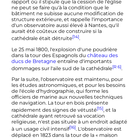
rapport où il stipule que la cession de l'église
ne peut se faire qu'à la condition que le
bâtiment ne subisse aucune modification de
structure extérieure, et rappelle l'importance
d'un observatoire aussi élevé à Nantes, qu'il
aurait été coûteux de construire si la
[14]
cathédrale était détruite
.
Le
25 mai 1800
, l'explosion d'une poudrière
dans la tour des Espagnols du
château des
ducs de Bretagne
entraîne d'importants
[R 6]
dommages sur l'aile sud de la cathédrale
.
Par la suite, l'observatoire est maintenu, pour
les études astronomiques, et pour les besoins
de l'école d'hydrographie, qui forme les
officiers de marine aux nouvelles techniques
de navigation. La tour en bois présente
[15]
rapidement des signes de vétusté
, et la
cathédrale ayant retrouvé sa vocation
religieuse, n'est pas située à un endroit adapté
[16]
à un usage civil intensif
. L'observatoire est
déplacé en 1823 dans la tour de la «
maison